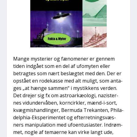
Man­ge myste­ri­er og fæno­me­ner er gen­nem
tiden ind­gå­et som en del af ufo­myten eller
betrag­tes som nært beslæg­tet med den. Der er
opstå­et en rode­kas­se med alt muligt, som anta­
ges „at hæn­ge sam­men“ i mystik­kens ver­den.
Det dre­jer sig fx om astro­ar­kæ­o­lo­gi, nazi­ster­
nes vidun­der­vå­ben, kor­n­cirk­ler, mænd-i-sort,
kvæg­mis­hand­lin­ger, Ber­m­u­da Tre­kan­ten, Phila­
delp­hia-Eks­pe­ri­men­tet og efter­ret­nings­væs­
ners mani­pu­la­tion med ufo­en­tu­si­a­ster. Indrøm­
met, nog­le af tema­er­ne kan vir­ke langt ude,