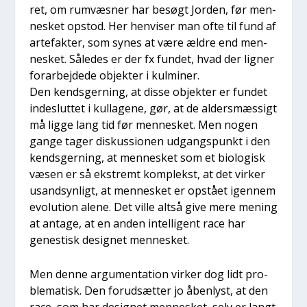
ret, om rumvæs­ner har besøgt Jor­den, før men­
ne­sket opstod. Her hen­vi­ser man ofte til fund af
arte­fak­ter, som synes at være ældre end men­
ne­sket. Såle­des er der fx fun­det, hvad der lig­ner
for­ar­bej­de­de objek­ter i kul­mi­ner.
Den kends­ger­ning, at dis­se objek­ter er fun­det
inde­slut­tet i kul­la­ge­ne, gør, at de alder­s­mæs­sigt
må lig­ge lang tid før men­ne­sket. Men nogen
gan­ge tager dis­kus­sio­nen udgangs­punkt i den
kends­ger­ning, at men­ne­sket som et bio­lo­gisk
væsen er så ekstremt kom­plekst, at det vir­ker
usand­syn­ligt, at men­ne­sket er opstå­et igen­nem
evo­lu­tion ale­ne. Det vil­le alt­så give mere mening
at anta­ge, at en anden intel­li­gent race har
gene­stisk desig­net men­ne­sket.
Men den­ne argu­men­ta­tion vir­ker dog lidt pro­
ble­ma­tisk. Den for­ud­sæt­ter jo åben­lyst, at den
race, som har desig­net men­ne­sket, selv er langt