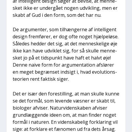
af intel­li­gent design søger at bevi­se, at men­ne­
sket ikke er under­gå­et nogen udvik­ling, men er
skabt af Gud i den form, som det har nu.
De argu­men­ter, som til­hæn­ger­ne af intel­li­gent
design frem­fø­rer, er dog ofte noget hjæl­pe­lø­se.
Såle­des hed­der det sig, at det men­ne­ske­li­ge øje
ikke kan have udvik­let sig, for så skul­le men­ne­
sket jo på et tids­punkt have haft et halvt øje!
Den­ne nai­ve form for argu­men­ta­tion afslø­rer
en meget begræn­set ind­sigt i, hvad evo­lu­tions­
te­o­ri­en rent fak­tisk siger.
Det er især den fore­stil­ling, at man skul­le kun­ne
se det for­mål, som leven­de væs­ner er skabt til,
bio­lo­ger afvi­ser. Natur­vi­den­ska­ben afvi­ser
grund­læg­gen­de ide­en om, at man fin­der noget
for­mål i natu­ren. En viden­ska­be­lig for­kla­ring vil
sige: at for­kla­re et fæno­men ud fra dets årsag.