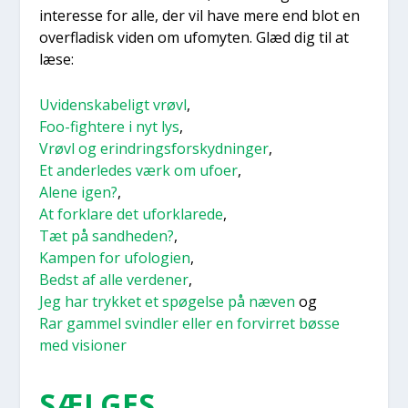
inter­es­se for alle, der vil have mere end blot en
over­fla­disk viden om ufo­myten. Glæd dig til at
læse:
Uvi­den­ska­be­ligt vrøvl
,
Foo-figh­te­re i nyt lys
,
Vrøvl og erin­drings­for­skyd­nin­ger
,
Et ander­le­des værk om ufo­er
,
Ale­ne igen?
,
At for­kla­re det ufor­kla­re­de
,
Tæt på sand­he­den?
,
Kam­pen for ufo­lo­gi­en
,
Bedst af alle ver­de­ner
,
Jeg har tryk­ket et spø­gel­se på næven
og
Rar gam­mel svind­ler eller en for­vir­ret bøs­se
med visio­ner
SÆL­GES