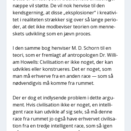
næp­pe vil støt­te. De vil nok hen­vi­se til den
kends­ger­ning, at dis­se „eks­plo­sio­ner“ i kre­a­ti­vi­
tet i rea­li­te­ten stræk­ker sig over så lan­ge peri­o­
der, at det ikke mod­be­vi­ser teo­ri­en om men­ne­
skets udvik­ling som en jævn pro­ces.
I den sam­me bog hen­vi­ser M. D. Schorn til en
teo­ri, som er frem­lagt af antro­po­lo­gen Dr. Wil­li­
am Howells: Civi­li­sa­tion er ikke noget, der kan
udvik­les eller kon­stru­e­res. Det er noget, som
man må erhver­ve fra en anden race — som så
nød­ven­dig­vis må kom­me fra rum­met.
Der er dog et ind­ly­sen­de pro­blem i det­te argu­
ment. Hvis civi­li­sa­tion ikke er noget, en intel­li­
gent race kan udvik­le af sig selv, så må den­ne
race fra rum­met jo også have erhver­vet civi­li­sa­
tion fra en tred­je intel­li­gent race, som så igen