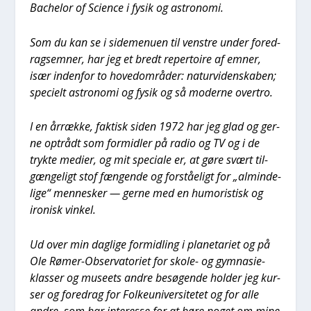
Bachel­or of Sci­en­ce i fysik og astro­no­mi.
Som du kan se i side­me­nu­en til ven­stre under fored­
ragsem­ner, har jeg et bredt reper­toi­re af emner,
især inden­for to hoved­om­rå­der: natur­vi­den­ska­ben;
spe­ci­elt astro­no­mi og fysik og så moder­ne over­tro.
I en årræk­ke, fak­tisk siden 1972 har jeg glad og ger­
ne opt­rå­dt som for­mid­ler på radio og TV og i de
tryk­te medi­er, og mit spe­ci­a­le er, at gøre svært til­
gæn­ge­ligt stof fæn­gen­de og for­stå­e­ligt for „almin­de­
li­ge“ men­ne­sker — ger­ne med en humo­ri­stisk og
iro­nisk vin­kel.
Ud over min dag­li­ge for­mid­ling i pla­ne­ta­ri­et og på
Ole Rømer-Obser­va­to­ri­et for sko­le- og gym­na­sie­
klas­ser og muse­ets andre besø­gen­de hol­der jeg kur­
ser og fored­rag for Fol­ke­u­ni­ver­si­te­tet og for alle
andre, som har inter­es­se for at høre noget om mine