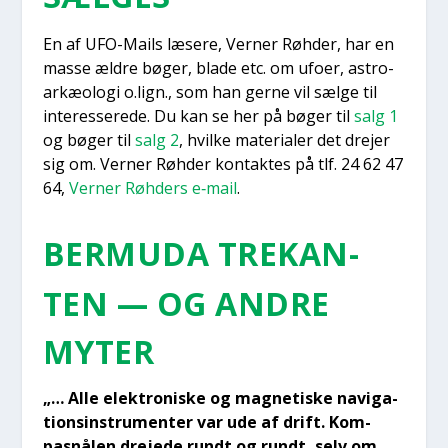
En af UFO-Mails læse­re, Ver­ner Røh­der, har en
mas­se ældre bøger, bla­de etc. om ufo­er, astro­
ar­kæ­o­lo­gi o.lign., som han ger­ne vil sæl­ge til
inter­es­se­re­de. Du kan se her på bøger til
salg 1
og bøger til
salg 2
, hvil­ke mate­ri­a­ler det dre­jer
sig om. Ver­ner Røh­der kon­tak­tes på tlf. 24 62 47
64,
Ver­ner Røh­ders e‑mail
.
BER­M­U­DA TRE­KAN­
TEN — OG ANDRE
MYTER
„… Alle elek­tro­ni­ske og mag­ne­ti­ske navi­ga­
tions­in­stru­men­ter var ude af drift. Kom­
pasnå­len dre­je­de rundt og rundt, selv om