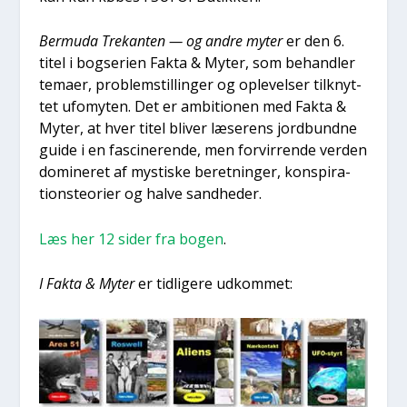
Ber­m­u­da Tre­kan­ten — og andre myter
er den 6.
titel i bog­se­ri­en Fak­ta & Myter, som behand­ler
tema­er, pro­blem­stil­lin­ger og ople­vel­ser til­knyt­
tet ufo­myten. Det er ambi­tio­nen med Fak­ta &
Myter, at hver titel bli­ver læse­rens jord­bund­ne
gui­de i en fasci­ne­ren­de, men for­vir­ren­de ver­den
domi­ne­ret af mysti­ske beret­nin­ger, kon­spira­
tions­te­o­ri­er og hal­ve sand­he­der.
Læs her 12 sider fra bogen
.
I Fak­ta & Myter
er tid­li­ge­re udkom­met: