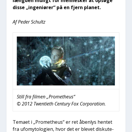
læng­den muligt for men­ne­sker at opsø­ge
dis­se „inge­ni­ø­rer“ på en fjern pla­net.
Af Peder Schultz
Still fra fil­men „Pro­met­heus“
© 2012 Twen­tieth Cen­tury Fox Cor­pora­tion.
Tema­et i „Pro­met­heus“ er ret åben­lys hen­tet
fra ufo­myto­lo­gi­en, hvor det er ble­vet dis­ku­te­