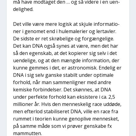
må have mod­ta­get den … og så vide­re i en uen­
de­lig­hed.
Det vil­le være mere logisk at skju­le infor­ma­tio­
ner i geno­met end i hule­ma­le­ri­er og lertav­ler.
De sid­ste er ret skrø­be­li­ge og for­gæn­ge­li­ge.
Det kan DNA også synes at være, men det har
så den egen­skab, at det kopi­e­rer sig selv i det
uen­de­li­ge, og at den mæng­de infor­ma­tion, der
kun­ne gem­mes i det, er astro­no­misk. Ende­lig er
DNA i sig selv gan­ske sta­bilt under opti­ma­le
for­hold, når man sam­men­lig­ner med andre
kemi­ske for­bin­del­ser. Det skøn­nes, at DNA
under per­fek­te for­hold kan eksi­ste­re i ca. 2,5
mil­li­o­ner år. Hvis den men­ne­ske­lig race uddø­de,
men efter­lod sta­bi­li­se­ret DNA, vil­le en race fra
rum­met i teo­ri­en kun­ne genop­li­ve men­ne­sket,
på sam­me måde som vi prø­ver gen­ska­be fx
mam­mut­ten.