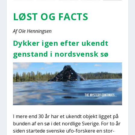
LØST OG FACTS
Af Ole Hen­nings­en
Dyk­ker igen efter ukendt
gen­stand i nord­s­vensk sø
I mere end 30 år har et ukendt objekt lig­get på
bun­den af en sø i det nord­li­ge Sve­ri­ge. For to år
siden star­te­de sven­ske ufo-for­ske­re en stor­