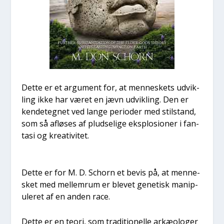
Det­te er et argu­ment for, at men­ne­skets udvik­
ling ikke har været en jævn udvik­ling. Den er
ken­de­teg­net ved lan­ge peri­o­der med stil­stand,
som så aflø­ses af plud­se­li­ge eks­plo­sio­ner i fan­
ta­si og kre­a­ti­vi­tet.
Det­te er for M. D. Schorn et bevis på, at men­ne­
sket med mel­lem­rum er ble­vet gene­tisk mani­p­
u­le­ret af en anden race.
Det­te er en teo­ri, som tra­di­tio­nel­le arkæ­o­lo­ger