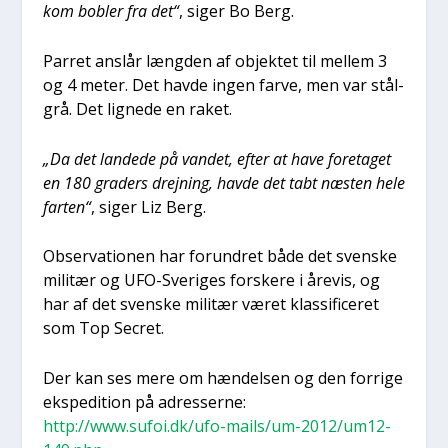
kom bob­ler fra det“
, siger Bo Berg.
Par­ret anslår læng­den af objek­tet til mel­lem 3
og 4 meter. Det hav­de ingen far­ve, men var stå­l­
grå. Det lig­ne­de en raket.
„Da det lan­de­de på van­det, efter at have fore­ta­get
en 180 gra­ders drej­ning, hav­de det tabt næsten hele
far­ten“
, siger Liz Berg.
Obser­va­tio­nen har forun­dret både det sven­ske
mili­tær og UFO-Sve­ri­ges for­ske­re i åre­vis, og
har af det sven­ske mili­tær været klas­si­fi­ce­ret
som Top Secret.
Der kan ses mere om hæn­del­sen og den for­ri­ge
eks­pe­di­tion på adres­ser­ne:
http://www.sufoi.dk/ufo-mails/um-2012/um12-