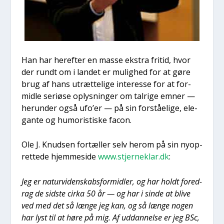
Han har her­ef­ter en mas­se ekstra fri­tid, hvor
der rundt om i lan­det er mulig­hed for at gøre
brug af hans utræt­te­li­ge inter­es­se for at for­
mid­le seri­ø­se oplys­nin­ger om tal­ri­ge emner —
her­un­der også ufo’er — på sin for­stå­e­li­ge, ele­
gan­te og humo­ri­sti­ske facon.
Ole J. Knud­sen for­tæl­ler selv her­om på sin nyop­
ret­te­de hjem­mesi­de
www.stjerneklar.dk
:
Jeg er natur­vi­den­skabs­for­mid­ler, og har holdt fored­
rag de sid­ste cir­ka 50 år — og har i sin­de at bli­ve
ved med det så læn­ge jeg kan, og så læn­ge nogen
har lyst til at høre på mig. Af uddan­nel­se er jeg BSc,