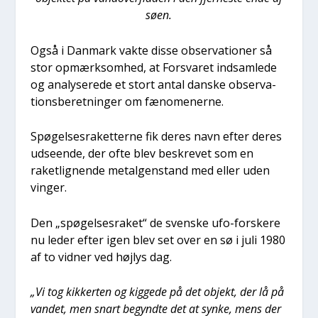
søen.
Også i Dan­mark vak­te dis­se obser­va­tio­ner så
stor opmærk­som­hed, at For­sva­ret ind­sam­le­de
og ana­ly­se­re­de et stort antal dan­ske obser­va­
tions­be­ret­nin­ger om fæno­me­ner­ne.
Spø­gel­ses­ra­ket­ter­ne fik deres navn efter deres
udse­en­de, der ofte blev beskre­vet som en
raket­lig­nen­de metal­gen­stand med eller uden
vin­ger.
Den „spø­gel­ses­ra­ket“ de sven­ske ufo-for­ske­re
nu leder efter igen blev set over en sø i juli 1980
af to vid­ner ved højlys dag.
„Vi tog kik­ker­ten og kig­ge­de på det objekt, der lå på
van­det, men snart begynd­te det at syn­ke, mens der