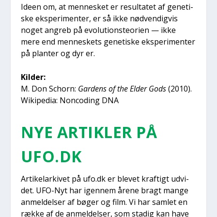
Ide­en om, at men­ne­sket er resul­ta­tet af gene­ti­
ske eks­pe­ri­men­ter, er så ikke nød­ven­dig­vis
noget angreb på evo­lu­tions­te­o­ri­en — ikke
mere end men­ne­skets gene­ti­ske eks­pe­ri­men­ter
på plan­ter og dyr er.
Kil­der:
M. Don Schorn:
Gar­dens of the Elder Gods
(2010).
Wikipe­dia: Non­coding DNA
NYE ARTIK­LER PÅ
UFO.DK
Arti­kel­ar­ki­vet på ufo.dk er ble­vet kraf­tigt udvi­
det. UFO-Nyt har igen­nem åre­ne bragt man­ge
anmel­del­ser af bøger og film. Vi har sam­let en
ræk­ke af de anmel­del­ser, som sta­dig kan have