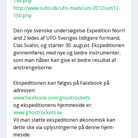
149.php
http://www.sufoi.dk/ufo-mails/um-2012/um12-
150.php
Den nye sven­ske under­sø­gel­se Expe­di­tion Nor­r­l
and 2 ledes af UFO-Sve­ri­ges tid­li­ge­re for­mand,
Clas Sva­hn, og star­ter 30. august. Eks­pe­di­tio­nen
gen­nem­fø­res med nye og bed­re instru­men­ter,
som man håber kan give et bed­re resul­tat af
anstren­gel­ser­ne.
Eks­pe­di­tio­nen kan føl­ges på Face­book på
adres­sen:
www.facebook.com/ghostrockets
og eks­pe­di­tio­nens hjem­mesi­de er:
www.ghostrockets.se
Vil man støt­te eks­pe­di­to­nen øko­no­misk kan
det­te ske via oplys­nin­ger­ne på den­ne hjem­
mesi­de: