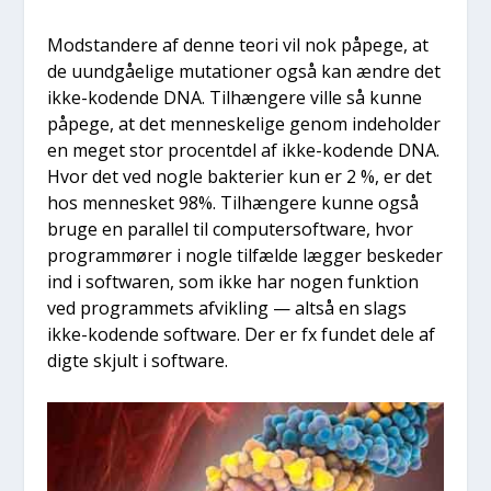
Mod­stan­de­re af den­ne teo­ri vil nok påpe­ge, at
de uund­gå­e­li­ge muta­tio­ner også kan ændre det
ikke-koden­de DNA. Til­hæn­ge­re vil­le så kun­ne
påpe­ge, at det men­ne­ske­li­ge genom inde­hol­der
en meget stor pro­cent­del af ikke-koden­de DNA.
Hvor det ved nog­le bak­te­ri­er kun er 2 %, er det
hos men­ne­sket 98%. Til­hæn­ge­re kun­ne også
bru­ge en paral­lel til com­pu­ter­softwa­re, hvor
pro­gram­mø­rer i nog­le til­fæl­de læg­ger beske­der
ind i softwa­ren, som ikke har nogen funk­tion
ved pro­gram­mets afvik­ling — alt­så en slags
ikke-koden­de softwa­re. Der er fx fun­det dele af
dig­te skjult i softwa­re.