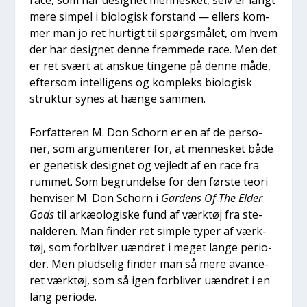
mere sim­pel i bio­lo­gisk for­stand — ellers kom­
mer man jo ret hur­tigt til spørgs­må­let, om hvem
der har desig­net den­ne frem­me­de race. Men det
er ret svært at anskue tin­ge­ne på den­ne måde,
efter­som intel­li­gens og kom­pleks bio­lo­gisk
struk­tur synes at hæn­ge sam­men.
For­fat­te­ren M. Don Schorn er en af de per­so­
ner, som argu­men­te­rer for, at men­ne­sket både
er gene­tisk desig­net og vej­ledt af en race fra
rum­met. Som begrun­del­se for den før­ste teo­ri
hen­vi­ser M. Don Schorn i
Gar­dens Of The Elder
Gods
til arkæ­o­lo­gi­ske fund af værk­tøj fra ste­
nal­de­ren. Man fin­der ret simp­le typer af værk­
tøj, som for­bli­ver uæn­dret i meget lan­ge peri­o­
der. Men plud­se­lig fin­der man så mere avan­ce­
ret værk­tøj, som så igen for­bli­ver uæn­dret i en
lang peri­o­de.