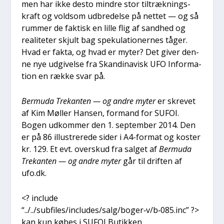
men har ikke desto min­dre stor til­træk­nings­
kraft og vold­som udbre­del­se på net­tet — og så
rum­mer de fak­tisk en lil­le flig af sand­hed og
rea­li­te­ter skjult bag spe­ku­la­tio­ner­nes tåger.
Hvad er fak­ta, og hvad er myter? Det giver den­
ne nye udgi­vel­se fra Skan­di­na­visk UFO Infor­ma­
tion en ræk­ke svar på.
Ber­m­u­da Tre­kan­ten — og andre myter
er skre­vet
af Kim Møl­ler Han­sen, for­mand for SUFOI.
Bogen udkom­mer den 1. sep­tem­ber 2014. Den
er på 86 illu­stre­re­de sider i A4-for­mat og koster
kr. 129. Et evt. over­skud fra sal­get af
Ber­m­u­da
Tre­kan­ten — og andre myter
går til drif­ten af
ufo.dk.
<? inclu­de
“../../subfiles/includes/salg/boger‑v/b‑085.inc” ?>
kan kun købes i SUFOI Butik­ken.