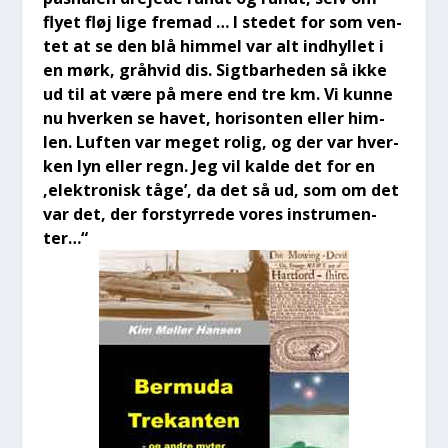
fly­et fløj lige fremad … I ste­det for som ven­
tet at se den blå him­mel var alt ind­hyl­let i
en mørk, grå­hvid dis. Sigt­bar­he­den så ikke
ud til at være på mere end tre km. Vi kun­ne
nu hver­ken se havet, hori­son­ten eller him­
len. Luf­ten var meget rolig, og der var hver­
ken lyn eller regn. Jeg vil kal­de det for en
‚elek­tro­nisk tåge’, da det så ud, som om det
var det, der for­styr­re­de vores instru­men­
ter…“