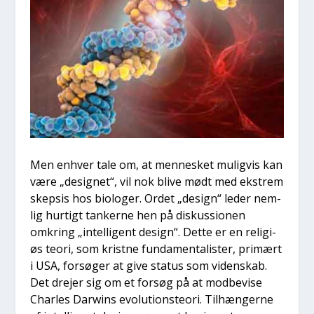
Men enhver tale om, at men­ne­sket mulig­vis kan
være „desig­net“, vil nok bli­ve mødt med ekstrem
skep­sis hos bio­lo­ger. Ordet „design“ leder nem­
lig hur­tigt tan­ker­ne hen på dis­kus­sio­nen
omkring „intel­li­gent design“. Det­te er en reli­gi­
øs teo­ri, som krist­ne fun­da­men­ta­li­ster, pri­mært
i USA, for­sø­ger at give sta­tus som viden­skab.
Det dre­jer sig om et for­søg på at mod­be­vi­se
Char­les Darwins evo­lu­tions­te­o­ri. Til­hæn­ger­ne