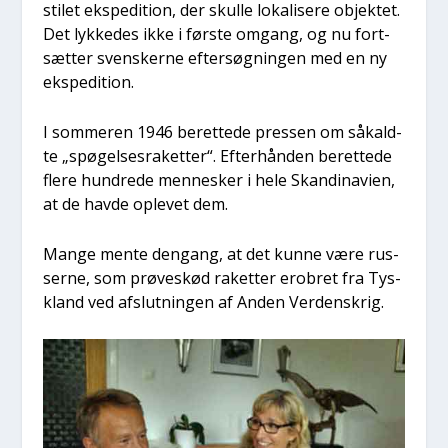
stilet eks­pe­di­tion, der skul­le loka­li­se­re objek­tet.
Det lyk­ke­des ikke i før­ste omgang, og nu fort­
sæt­ter sven­sker­ne efter­søg­nin­gen med en ny
eks­pe­di­tion.
I som­me­ren 1946 beret­te­de pres­sen om såkald­
te „spø­gel­ses­ra­ket­ter“. Efter­hån­den beret­te­de
fle­re hund­re­de men­ne­sker i hele Skan­di­navi­en,
at de hav­de ople­vet dem.
Man­ge men­te den­gang, at det kun­ne være rus­
ser­ne, som prø­ve­s­kød raket­ter ero­bret fra Tys­
kland ved afslut­nin­gen af Anden Ver­denskrig.