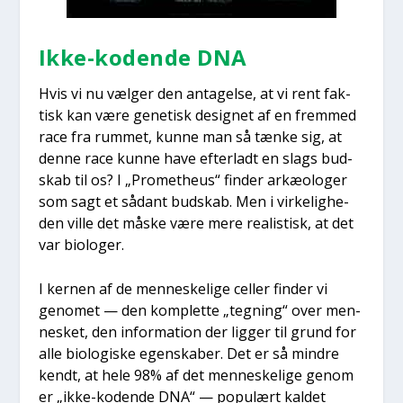
Ikke-koden­de DNA
Hvis vi nu væl­ger den anta­gel­se, at vi rent fak­
tisk kan være gene­tisk desig­net af en frem­med
race fra rum­met, kun­ne man så tæn­ke sig, at
den­ne race kun­ne have efter­ladt en slags bud­
skab til os? I „Pro­met­heus“ fin­der arkæ­o­lo­ger
som sagt et sådant bud­skab. Men i vir­ke­lig­he­
den vil­le det måske være mere rea­li­stisk, at det
var bio­lo­ger.
I ker­nen af de men­ne­ske­li­ge cel­ler fin­der vi
geno­met — den kom­plet­te „teg­ning“ over men­
ne­sket, den infor­ma­tion der lig­ger til grund for
alle bio­lo­gi­ske egen­ska­ber. Det er så min­dre
kendt, at hele 98% af det men­ne­ske­li­ge genom
er „ikke-koden­de DNA“ — popu­lært kal­det