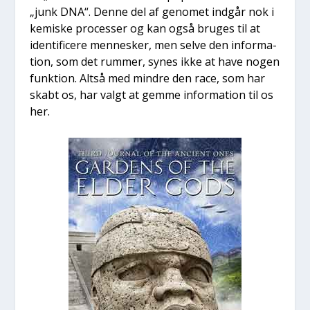
„junk DNA“. Den­ne del af geno­met ind­går nok i
kemi­ske pro­ces­ser og kan også bru­ges til at
iden­ti­fi­ce­re men­ne­sker, men sel­ve den infor­ma­
tion, som det rum­mer, synes ikke at have nogen
funk­tion. Alt­så med min­dre den race, som har
skabt os, har valgt at gem­me infor­ma­tion til os
her.