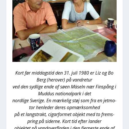
Kort før mid­dags­tid den 31. juli 1980 er Liz og Bo
Berg (her­over) på van­dre­tur
ved den syd­li­ge ende af søen Mäseln nær Fin­spå­ng i
Mud­dus natio­nal­park i det
nord­li­ge Sve­ri­ge. En mær­ke­lig støj som fra en jet­mo­
tor hen­le­der deres opmærk­som­hed
på et langstrakt, cigar­for­met objekt med to frem­s­
pring på sider­ne. Kort tid efter lan­der
objek­tet på van­d­over­fla­den i den fjer­ne­ste ende af