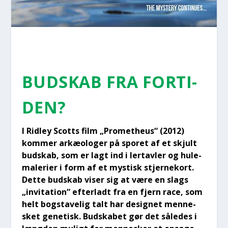
BUD­SKAB FRA FOR­TI­
DEN?
I Rid­ley Scotts film „Pro­met­heus“ (2012)
kom­mer arkæ­o­lo­ger på spo­ret af et skjult
bud­skab, som er lagt ind i lertav­ler og hule­
ma­le­ri­er i form af et mystisk stjer­ne­kort.
Det­te bud­skab viser sig at være en slags
„invi­ta­tion“ efter­ladt fra en fjern race, som
helt bog­sta­ve­lig talt har desig­net men­ne­
sket gene­tisk. Bud­ska­bet gør det såle­des i