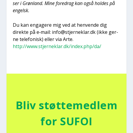
ser i Grøn­land. Mine fored­rag kan også hol­des på
engelsk.
Du kan enga­ge­re mig ved at hen­ven­de dig
direk­te på e‑mail: info@stjerneklar.dk (ikke ger­
ne tele­fo­nisk) eller via Arte.
http://www.stjerneklar.dk/index.php/da/
Bliv støt­te­med­lem
for SUFOI