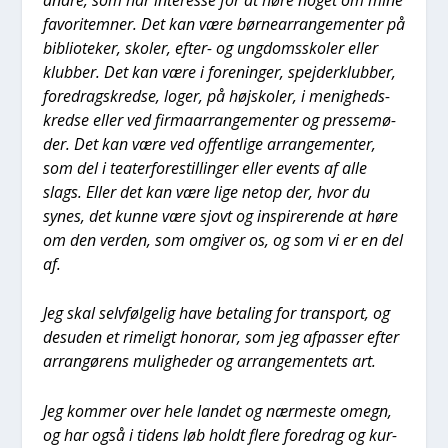
favo­ri­tem­ner. Det kan være bør­ne­ar­ran­ge­men­ter på
bibli­o­te­ker, sko­ler, efter- og ung­doms­sko­ler eller
klub­ber. Det kan være i for­e­nin­ger, spej­der­klub­ber,
fored­ragskred­se, loger, på højsko­ler, i menig­heds­
kred­se eller ved fir­maar­ran­ge­men­ter og pres­se­mø­
der. Det kan være ved offent­li­ge arran­ge­men­ter,
som del i tea­ter­fo­re­stil­lin­ger eller events af alle
slags. Eller det kan være lige net­op der, hvor du
synes, det kun­ne være sjovt og inspi­re­ren­de at høre
om den ver­den, som omgi­ver os, og som vi er en del
af.
Jeg skal selv­føl­ge­lig have beta­ling for trans­port, og
des­u­den et rime­ligt honorar, som jeg afpas­ser efter
arran­gø­rens mulig­he­der og arran­ge­men­tets art.
Jeg kom­mer over hele lan­det og nær­me­ste omegn,
og har også i tidens løb holdt fle­re fored­rag og kur­