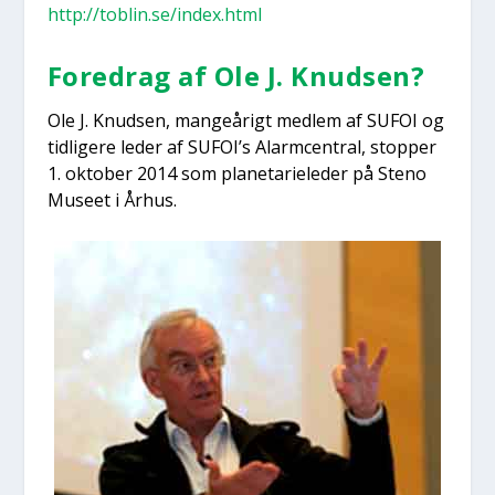
http://toblin.se/index.html
Fored­rag af Ole J. Knud­sen?
Ole J. Knud­sen, man­ge­årigt med­lem af SUFOI og
tid­li­ge­re leder af SUFOI’s Alarm­cen­tral, stop­per
1. okto­ber 2014 som pla­ne­ta­ri­e­le­der på Steno
Muse­et i Århus.