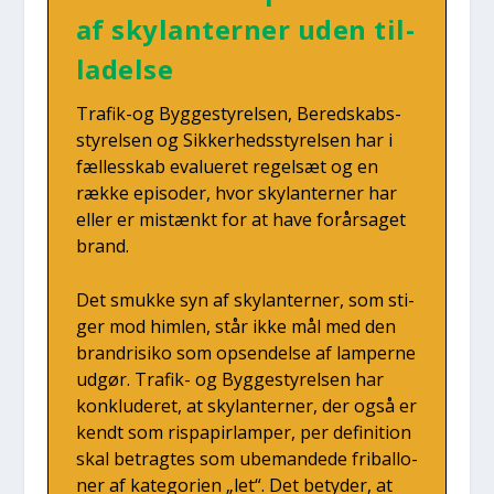
af skylan­ter­ner uden til­
la­del­se
Tra­fik-og Byg­ge­sty­rel­sen, Bered­skabs­
sty­rel­sen og Sik­ker­heds­sty­rel­sen har i
fæl­les­skab eva­lu­e­ret regel­sæt og en
ræk­ke epi­so­der, hvor skylan­ter­ner har
eller er mistænkt for at have for­år­sa­get
brand.
Det smuk­ke syn af skylan­ter­ner, som sti­
ger mod him­len, står ikke mål med den
bran­dri­si­ko som opsen­del­se af lam­per­ne
udgør. Tra­fik- og Byg­ge­sty­rel­sen har
kon­klu­de­ret, at skylan­ter­ner, der også er
kendt som ris­pa­pir­lam­per, per defi­ni­tion
skal betrag­tes som ube­man­de­de fri­bal­lo­
ner af kate­go­ri­en „let“. Det bety­der, at