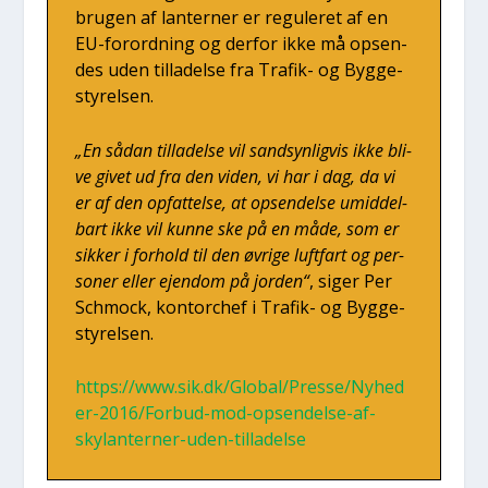
bru­gen af lan­ter­ner er regu­le­ret af en
EU-for­ord­ning og der­for ikke må opsen­
des uden til­la­del­se fra Tra­fik- og Byg­ge­
sty­rel­sen.
„En sådan til­la­del­se vil sand­syn­lig­vis ikke bli­
ve givet ud fra den viden, vi har i dag, da vi
er af den opfat­tel­se, at opsen­del­se umid­del­
bart ikke vil kun­ne ske på en måde, som er
sik­ker i for­hold til den øvri­ge luft­fart og per­
so­ner eller ejen­dom på jor­den“
, siger Per
Sch­mo­ck, kon­tor­chef i Tra­fik- og Byg­ge­
sty­rel­sen.
https://www.sik.dk/Global/Presse/Nyhed
er-2016/Forbud-mod-opsendelse-af-
skylanterner-uden-tilladelse