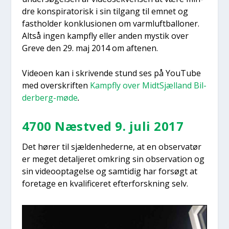
dre kon­spira­to­risk i sin til­gang til emnet og
fast­hol­der kon­klu­sio­nen om varm­luft­bal­lo­ner.
Alt­så ingen kamp­fly eller anden mystik over
Gre­ve den 29. maj 2014 om afte­nen.
Video­en kan i skri­ven­de stund ses på YouTu­be
med over­skrif­ten
Kamp­fly over MidtSjæl­land Bil­
der­berg-møde
.
4700 Næst­ved 9. juli 2017
Det hører til sjæl­den­he­der­ne, at en obser­va­tør
er meget detal­je­ret omkring sin obser­va­tion og
sin video­op­ta­gel­se og sam­ti­dig har for­søgt at
fore­ta­ge en kva­li­fi­ce­ret efter­forsk­ning selv.