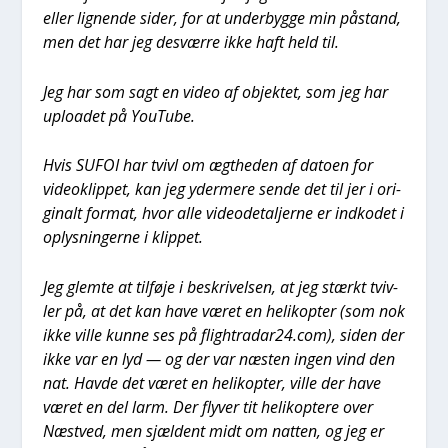
eller lig­nen­de sider, for at under­byg­ge min påstand,
men det har jeg desvær­re ikke haft held til.
Jeg har som sagt en video af objek­tet, som jeg har
uplo­a­det på YouTu­be.
Hvis SUFOI har tvivl om ægt­he­den af dato­en for
videoklip­pet, kan jeg yder­me­re sen­de det til jer i ori­
gi­nalt for­mat, hvor alle video­de­tal­jer­ne er ind­ko­det i
oplys­nin­ger­ne i klip­pet.
Jeg glem­te at til­fø­je i beskri­vel­sen, at jeg stærkt tviv­
ler på, at det kan have været en heli­kop­ter (som nok
ikke vil­le kun­ne ses på flightradar24.com), siden der
ikke var en lyd — og der var næsten ingen vind den
nat. Hav­de det været en heli­kop­ter, vil­le der have
været en del larm. Der fly­ver tit heli­kop­te­re over
Næst­ved, men sjæl­dent midt om nat­ten, og jeg er