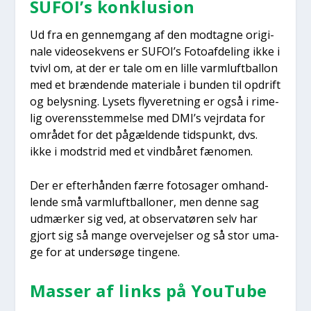
SUFOI’s kon­klu­sion
Ud fra en gen­nem­gang af den mod­tag­ne ori­gi­
na­le video­se­kvens er SUFOI’s Foto­af­de­ling ikke i
tvivl om, at der er tale om en lil­le varm­luft­bal­lon
med et bræn­den­de mate­ri­a­le i bun­den til opdrift
og belys­ning. Lysets fly­ve­ret­ning er også i rime­
lig over­ens­stem­mel­se med DMI’s vej­r­da­ta for
områ­det for det pågæl­den­de tids­punkt, dvs.
ikke i mod­strid med et vind­bå­ret fæno­men.
Der er efter­hån­den fær­re fotosa­ger omhand­
len­de små varm­luft­bal­lo­ner, men den­ne sag
udmær­ker sig ved, at obser­va­tø­ren selv har
gjort sig så man­ge over­vej­el­ser og så stor uma­
ge for at under­sø­ge tin­ge­ne.
Mas­ser af links på YouTu­be