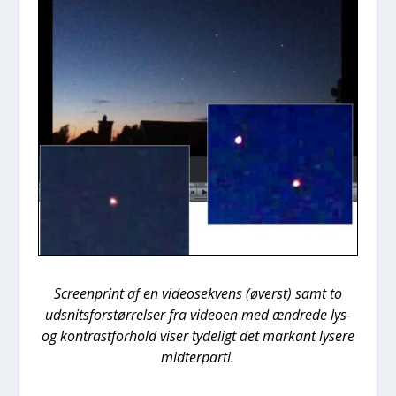
Scre­en­print af en video­se­kvens (øverst) samt to
udsnits­for­stør­rel­ser fra video­en med ændre­de lys-
og kon­trast­for­hold viser tyde­ligt det mar­kant lyse­re
mid­ter­par­ti.