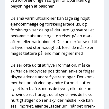
ved for­bræn­din­gen sør­ger for opdrif­ten og
belys­nin­gen af bal­lo­nen.
De små varm­luft­bal­lo­ner kan tage sig højst
ejen­dom­me­li­ge og for­skel­lig­ar­te­de ud, og
forsk­ning viser da også det utro­ligt svæ­re i at
bedøm­me afstan­de og stør­rel­ser på en mørk
aften- eller nat­te­him­mel. De kan der­for se ud til
at fly­ve med stor hastig­hed, for­di de måske er
meget tæt­te­re på, end man reg­ner med.
De ser ofte ud til at fly­ve i for­ma­tion, måske
skif­ter de ind­byr­des posi­tio­ner, enkel­te føl­ger
til­sy­ne­la­den­de andre fly­ve­ret­nin­ger. Det kom­
mer helt an på vind og andre for­hold i luf­ten.
Lyset kan blaf­re, mens de fly­ver, eller de kan
for­svin­de ret hur­tigt ud af syne, hvis de f.eks.
hur­tigt sti­ger op i en sky, der måske ikke kan
ses i mør­ket, eller de „fader ud“, når det bræn­