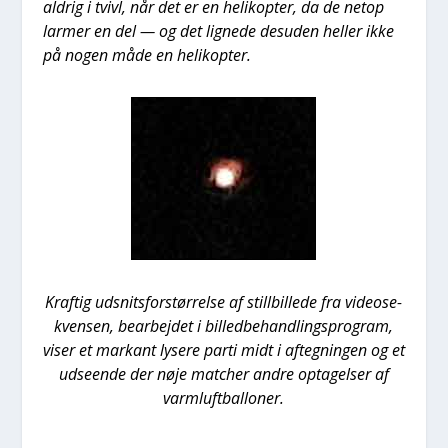
aldrig i tvivl, når det er en heli­kop­ter, da de net­op
lar­mer en del — og det lig­ne­de des­u­den hel­ler ikke
på nogen måde en heli­kop­ter.
Kraf­tig udsnits­for­stør­rel­se af stil­l­bil­le­de fra video­se­
kven­sen, bear­bej­det i bil­led­be­hand­lings­pro­gram,
viser et mar­kant lyse­re par­ti midt i afteg­nin­gen og et
udse­en­de der nøje mat­cher andre opta­gel­ser af
varm­luft­bal­lo­ner.