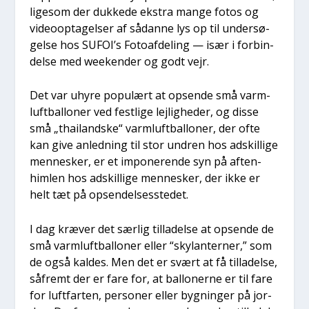
lige­som der duk­ke­de ekstra man­ge fotos og
video­op­ta­gel­ser af sådan­ne lys op til under­sø­
gel­se hos SUFOI’s Foto­af­de­ling — især i for­bin­
del­se med wee­ken­der og godt vejr.
Det var uhy­re popu­lært at opsen­de små varm­
luft­bal­lo­ner ved fest­li­ge lej­lig­he­der, og dis­se
små „thailand­ske“ varm­luft­bal­lo­ner, der ofte
kan give anled­ning til stor undren hos adskil­li­ge
men­ne­sker, er et impo­ne­ren­de syn på aften­
him­len hos adskil­li­ge men­ne­sker, der ikke er
helt tæt på opsen­del­ses­ste­det.
I dag kræ­ver det sær­lig til­la­del­se at opsen­de de
små varm­luft­bal­lo­ner eller “skylan­ter­ner,” som
de også kal­des. Men det er svært at få til­la­del­se,
såfremt der er fare for, at bal­lo­ner­ne er til fare
for luft­far­ten, per­so­ner eller byg­nin­ger på jor­