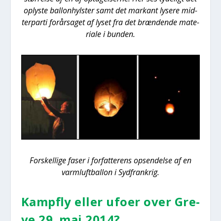
oply­ste bal­lon­hyl­ster samt det mar­kant lyse­re mid­
ter­par­ti for­år­sa­get af lyset fra det bræn­den­de mate­
ri­a­le i bun­den.
For­skel­li­ge faser i for­fat­te­rens opsen­del­se af en
varm­luft­bal­lon i Syd­frank­rig.
Kamp­fly eller ufo­er over Gre­
ve 29. maj 2014?