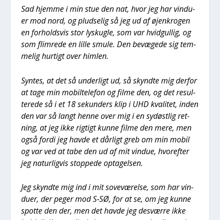
Sad hjem­me i min stue den nat, hvor jeg har vin­du­
er mod nord, og plud­se­lig så jeg ud af øjen­kro­gen
en for­holds­vis stor lyskug­le, som var hvid­gul­lig, og
som flim­re­de en lil­le smu­le. Den bevæ­ge­de sig tem­
me­lig hur­tigt over him­len.
Syn­tes, at det så under­ligt ud, så skynd­te mig der­for
at tage min mobil­te­le­fon og fil­me den, og det resul­
te­re­de så i et 18 sekun­ders klip i UHD kva­li­tet, inden
den var så langt hen­ne over mig i en sydøst­lig ret­
ning, at jeg ikke rig­tigt kun­ne fil­me den mere, men
også for­di jeg hav­de et dår­ligt greb om min mobil
og var ved at tabe den ud af mit vin­due, hvor­ef­ter
jeg natur­lig­vis stop­pe­de opta­gel­sen.
Jeg skynd­te mig ind i mit sove­væ­rel­se, som har vin­
du­er, der peger mod S‑SØ, for at se, om jeg kun­ne
spot­te den der, men det hav­de jeg desvær­re ikke