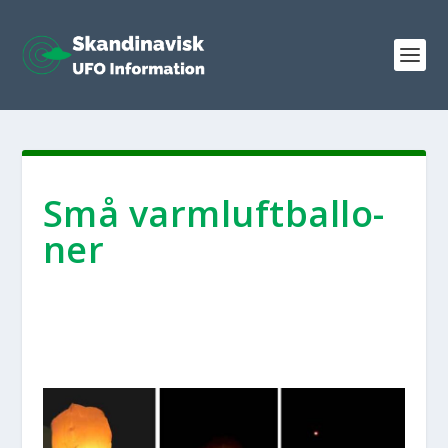
Små varm­luft­bal­lo­
ner