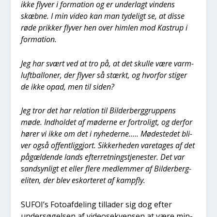
ikke fly­ver i for­ma­tion og er under­lagt vin­dens
skæb­ne. I min video kan man tyde­ligt se, at dis­se
røde prik­ker fly­ver hen over him­len mod Kastrup i
for­ma­tion.
Jeg har svært ved at tro på, at det skul­le være varm­
luft­bal­lo­ner, der fly­ver så stærkt, og hvor­for sti­ger
de ikke opad, men til siden?
Jeg tror det har rela­tion til Bil­der­berg­grup­pens
møde. Ind­hol­det af møde­r­ne er for­tro­ligt, og der­for
hører vi ikke om det i nyhe­der­ne.…. Møde­ste­det bli­
ver også offent­lig­gjort. Sik­ker­he­den vare­ta­ges af det
pågæl­den­de lands efter­ret­ning­s­tje­ne­ster. Det var
sand­syn­ligt et eller fle­re med­lem­mer af Bil­der­berg-
eli­ten, der blev eskor­te­ret af kamp­fly.
SUFOI’s Foto­af­de­ling til­la­der sig dog efter
under­sø­gel­sen af video­se­kven­sen at være min­