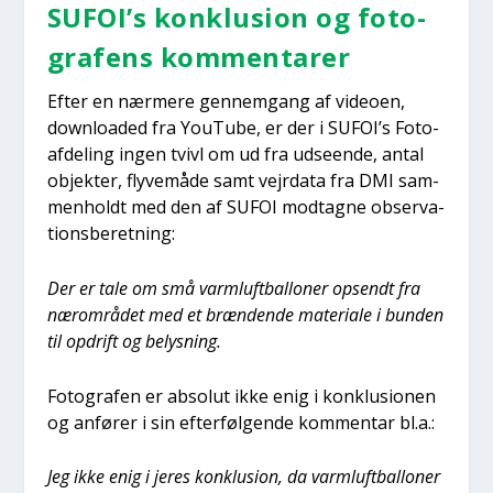
SUFOI’s kon­klu­sion og foto­
gra­fens kom­men­ta­rer
Efter en nær­me­re gen­nem­gang af video­en,
down­lo­a­ded fra YouTu­be, er der i SUFOI’s Foto­
af­de­ling ingen tvivl om ud fra udse­en­de, antal
objek­ter, fly­ve­må­de samt vej­r­da­ta fra DMI sam­
men­holdt med den af SUFOI mod­tag­ne obser­va­
tions­be­ret­ning:
Der er tale om små varm­luft­bal­lo­ner opsendt fra
nær­om­rå­det med et bræn­den­de mate­ri­a­le i bun­den
til opdrift og belys­ning.
Foto­gra­fen er abso­lut ikke enig i kon­klu­sio­nen
og anfø­rer i sin efter­føl­gen­de kom­men­tar bl.a.:
Jeg ikke enig i jeres kon­klu­sion, da varm­luft­bal­lo­ner