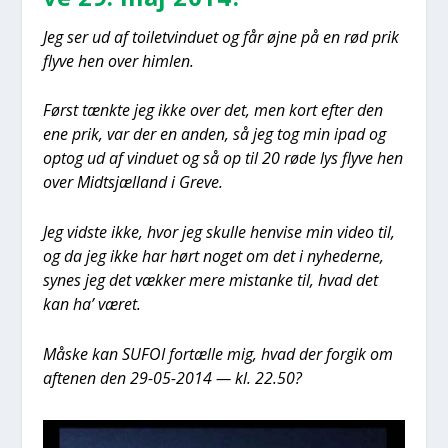
Jeg ser ud af toiletvin­du­et og får øjne på en rød prik
fly­ve hen over him­len.
Først tænk­te jeg ikke over det, men kort efter den
ene prik, var der en anden, så jeg tog min ipad og
optog ud af vin­du­et og så op til 20 røde lys fly­ve hen
over Midtsjæl­land i Gre­ve.
Jeg vid­ste ikke, hvor jeg skul­le hen­vi­se min video til,
og da jeg ikke har hørt noget om det i nyhe­der­ne,
synes jeg det væk­ker mere mistan­ke til, hvad det
kan ha’ været.
Måske kan SUFOI for­tæl­le mig, hvad der for­gik om
afte­nen den 29-05-2014 — kl. 22.50?