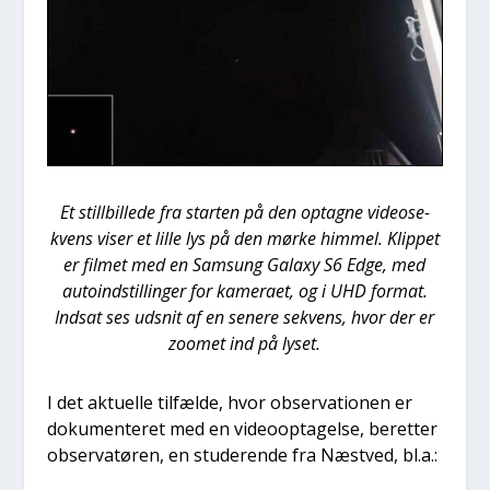
Et stil­l­bil­le­de fra star­ten på den optag­ne video­se­
kvens viser et lil­le lys på den mør­ke him­mel. Klip­pet
er fil­met med en Sams­ung Galaxy S6 Edge, med
auto­indstil­lin­ger for kame­ra­et, og i UHD for­mat.
Ind­sat ses udsnit af en sene­re sekvens, hvor der er
zoo­met ind på lyset.
I det aktu­el­le til­fæl­de, hvor obser­va­tio­nen er
doku­men­te­ret med en video­op­ta­gel­se, beret­ter
obser­va­tø­ren, en stu­de­ren­de fra Næst­ved, bl.a.: