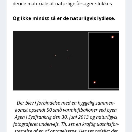
den­de mate­ri­a­le af natur­li­ge årsa­ger sluk­kes.
Og ikke mindst så er de natur­lig­vis lyd­lø­se.
Der blev i for­bin­del­se med en hyg­ge­lig sam­men­
komst opsendt 50 små varm­luft­bal­lo­ner ved byen
Agen i Syd­frank­rig den 30. juni 2013 og natur­lig­vis
foto­gra­fe­ret under­vejs. Th. ses en kraf­tig udsnits­for­
stør­rel­se af en af opta­gel­ser­ne. Her ses tyde­ligt det