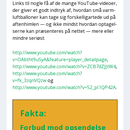
Links til nog­le få af de man­ge YouTu­be-video­er,
der giver et godt ind­tryk af, hvor­dan små varm­
luft­bal­lo­ner kan tage sig for­skel­lig­ar­te­de ud på
aften­him­len — og ikke mindst hvor­dan opta­gel­
ser­ne kan præ­sen­te­res på net­tet — mere eller
min­dre seri­øst:
http://www.youtube.com/watch?
v=OAbtht9uSyA&feature=player_detailpage
,
http://www.youtube.com/watch?v=ZCB7dZJJtW4
,
http://www.youtube.com/watch?
v=fk_3zqnVQzw
og
http://www.youtube.com/watch?v=52_pI1QP42A
.
Fak­ta:
For­bud mod opsen­del­se