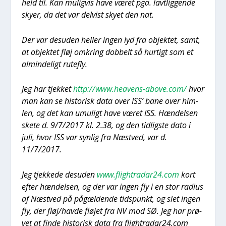
held til. Kan mulig­vis have været pga. lav­t­lig­gen­de
sky­er, da det var del­vist sky­et den nat.
Der var des­u­den hel­ler ingen lyd fra objek­tet, samt,
at objek­tet fløj omkring dob­belt så hur­tigt som et
almin­de­ligt rute­fly.
Jeg har tjek­ket
http://www.heavens-above.com/
hvor
man kan se histo­risk data over ISS’ bane over him­
len, og det kan umu­ligt have været ISS. Hæn­del­sen
ske­te d. 9/7/2017 kl. 2.38, og den tid­lig­ste dato i
juli, hvor ISS var syn­lig fra Næst­ved, var d.
11/7/2017.
Jeg tjek­ke­de des­u­den
www.flightradar24.com
kort
efter hæn­del­sen, og der var ingen fly i en stor radi­us
af Næst­ved på pågæl­den­de tids­punkt, og slet ingen
fly, der fløj/havde flø­jet fra NV mod SØ. Jeg har prø­
vet at fin­de histo­risk data fra flightradar24.com