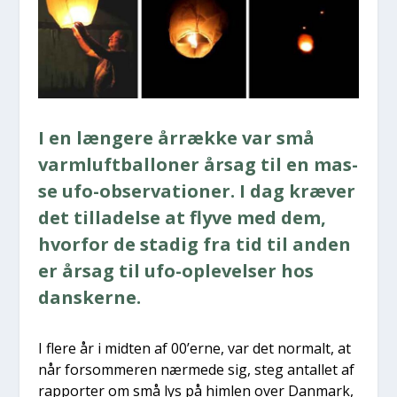
I en læn­ge­re årræk­ke var små
varm­luft­bal­lo­ner årsag til en mas­
se ufo-obser­va­tio­ner. I dag kræ­ver
det til­la­del­se at fly­ve med dem,
hvor­for de sta­dig fra tid til anden
er årsag til ufo-ople­vel­ser hos
dan­sker­ne.
I fle­re år i mid­ten af 00’erne, var det nor­malt, at
når for­som­me­ren nær­me­de sig, steg antal­let af
rap­por­ter om små lys på him­len over Dan­mark,