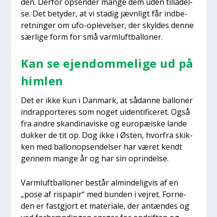
den. Der­for opsen­der man­ge dem uden til­la­del­
se. Det bety­der, at vi sta­dig jævn­ligt får ind­be­
ret­nin­ger om ufo-ople­vel­ser, der skyl­des den­ne
sær­li­ge form for små varm­luft­bal­lo­ner.
Kan se ejen­dom­me­li­ge ud på
him­len
Det er ikke kun i Dan­mark, at sådan­ne bal­lo­ner
indrap­por­te­res som noget uiden­ti­fi­ce­ret. Også
fra andre skan­di­na­vi­ske og euro­pæ­i­ske lan­de
duk­ker de tit op. Dog ikke i Østen, hvor­fra skik­
ken med bal­lo­nop­sen­del­ser har været kendt
gen­nem man­ge år og har sin oprin­del­se.
Varm­luft­bal­lo­ner består almin­de­lig­vis af en
„pose af ris­pa­pir“ med bun­den i vej­ret. For­ne­
den er fast­gjort et mate­ri­a­le, der antæn­des og