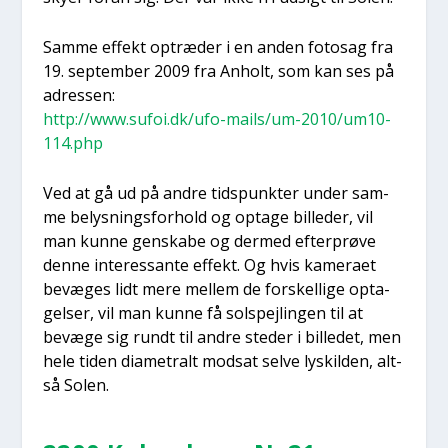
Sam­me effekt optræ­der i en anden fotosag fra
19. sep­tem­ber 2009 fra Anholt, som kan ses på
adres­sen:
http://www.sufoi.dk/ufo-mails/um-2010/um10-
114.php
Ved at gå ud på andre tids­punk­ter under sam­
me belys­nings­for­hold og opta­ge bil­le­der, vil
man kun­ne gen­ska­be og der­med efter­prø­ve
den­ne inter­es­san­te effekt. Og hvis kame­ra­et
bevæ­ges lidt mere mel­lem de for­skel­li­ge opta­
gel­ser, vil man kun­ne få solspej­lin­gen til at
bevæ­ge sig rundt til andre ste­der i bil­le­det, men
hele tiden dia­me­tralt mod­sat sel­ve lyskil­den, alt­
så Solen.