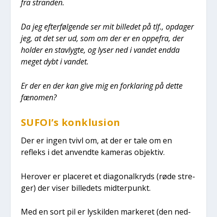
fra stran­den.
Da jeg efter­føl­gen­de ser mit bil­le­det på tlf., opda­ger
jeg, at det ser ud, som om der er en oppe­fra, der
hol­der en stavlyg­te, og lyser ned i van­det end­da
meget dybt i van­det.
Er der en der kan give mig en for­kla­ring på det­te
fæno­men?
SUFOI’s kon­klu­sion
Der er ingen tvivl om, at der er tale om en
refleks i det anvend­te kame­ras objek­tiv.
Her­over er pla­ce­ret et dia­go­nal­kryds (røde stre­
ger) der viser bil­le­dets mid­ter­punkt.
Med en sort pil er lyskil­den mar­ke­ret (den ned­