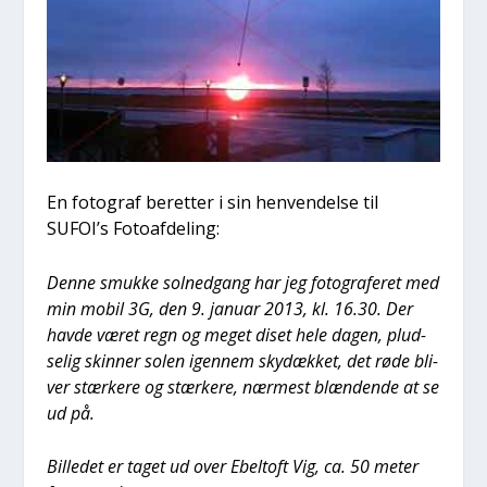
En foto­graf beret­ter i sin hen­ven­del­se til
SUFOI’s Foto­af­de­ling:
Den­ne smuk­ke sol­ned­gang har jeg foto­gra­fe­ret med
min mobil 3G, den 9. janu­ar 2013, kl. 16.30. Der
hav­de været regn og meget diset hele dagen, plud­
se­lig skin­ner solen igen­nem sky­dæk­ket, det røde bli­
ver stær­ke­re og stær­ke­re, nær­mest blæn­den­de at se
ud på.
Bil­le­det er taget ud over Ebelt­oft Vig, ca. 50 meter