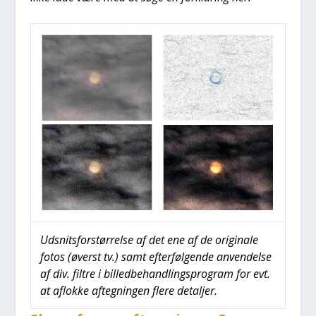
Udsnits­for­stør­rel­se af det ene af de ori­gi­na­le
fotos (øverst tv.) samt efter­føl­gen­de anven­del­se
af div. fil­tre i bil­led­be­hand­lings­pro­gram for evt.
at aflok­ke afteg­nin­gen fle­re detal­jer.