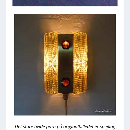
Det sto­re hvi­de par­ti på ori­gi­nal­bil­le­det er spej­ling