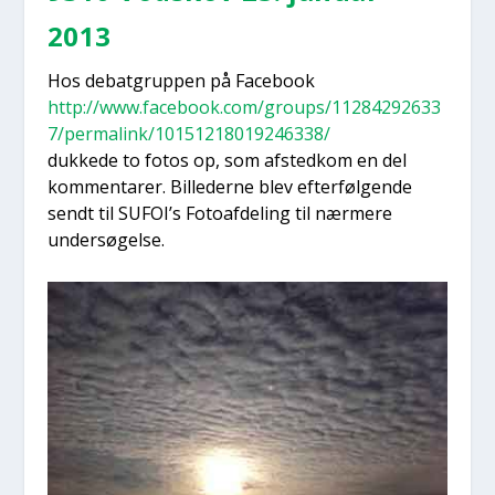
2013
Hos debat­grup­pen på Face­book
http://www.facebook.com/groups/11284292633
7/permalink/10151218019246338/
duk­ke­de to fotos op, som afsted­kom en del
kom­men­ta­rer. Bil­le­der­ne blev efter­føl­gen­de
sendt til SUFOI’s Foto­af­de­ling til nær­me­re
under­sø­gel­se.