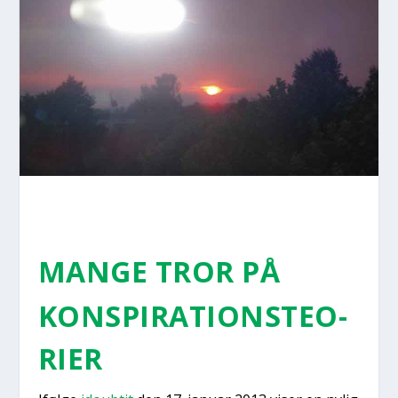
MAN­GE TROR PÅ
KON­SPIRA­TIONS­TE­O­
RI­ER