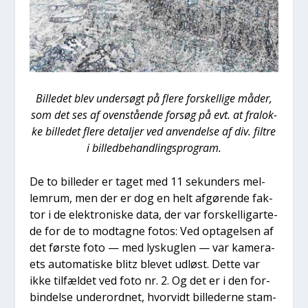
Bil­le­det blev under­søgt på fle­re for­skel­li­ge måder,
som det ses af oven­stå­en­de for­søg på evt. at fra­lok­
ke bil­le­det fle­re detal­jer ved anven­del­se af div. fil­tre
i bil­led­be­hand­lings­pro­gram.
De to bil­le­der er taget med 11 sekun­ders mel­
lem­rum, men der er dog en helt afgø­ren­de fak­
tor i de elek­tro­ni­ske data, der var for­skel­lig­ar­te­
de for de to mod­tag­ne fotos: Ved opta­gel­sen af
det før­ste foto — med lyskug­len — var kame­ra­
ets auto­ma­ti­ske blitz ble­vet udløst. Det­te var
ikke til­fæl­det ved foto nr. 2. Og det er i den for­
bin­del­se under­ord­net, hvor­vidt bil­le­der­ne stam­