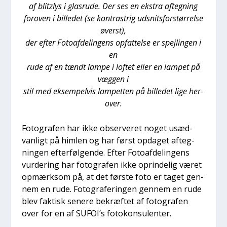
af blitzlys i glas­ru­de.
Der ses en ekstra afteg­ning
for­oven i bil­le­det (se kon­tra­strig udsnits­for­stør­rel­se
øverst),
der efter Foto­af­de­lin­gens opfat­tel­se er spej­lin­gen i
en
rude af en tændt lam­pe i lof­tet eller en lam­pet på
væg­gen i
stil med eksem­pel­vis lam­pet­ten på bil­le­det lige her­
over.
Foto­gra­fen har ikke obser­ve­ret noget usæd­
van­ligt på him­len og har først opda­get afteg­
nin­gen efter­føl­gen­de. Efter Foto­af­de­lin­gens
vur­de­ring har foto­gra­fen ikke oprin­de­lig været
opmærk­som på, at det før­ste foto er taget gen­
nem en rude. Foto­gra­fe­rin­gen gen­nem en rude
blev fak­tisk sene­re bekræf­tet af foto­gra­fen
over for en af SUFOI’s foto­kon­su­len­ter.