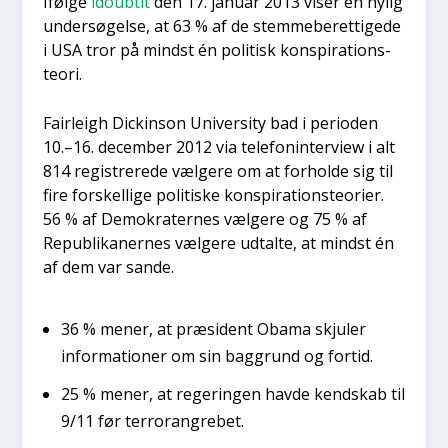
Iføl­ge
idoub­tit
den 17. janu­ar 2013 viser en nylig
under­sø­gel­se, at 63 % af de stem­me­be­ret­ti­ge­de
i USA tror på mindst én poli­tisk kon­spira­tions­
te­o­ri.
Fair­leigh Dick­in­son Uni­ver­si­ty bad i peri­o­den
10.–16. decem­ber 2012 via tele­fo­nin­ter­view i alt
814 regi­stre­re­de væl­ge­re om at for­hol­de sig til
fire for­skel­li­ge poli­ti­ske kon­spira­tions­te­o­ri­er.
56 % af Demo­kra­ter­nes væl­ge­re og 75 % af
Repu­bli­ka­ner­nes væl­ge­re udtal­te, at mindst én
af dem var san­de.
36 % mener, at præ­si­dent Oba­ma skju­ler
infor­ma­tio­ner om sin bag­grund og for­tid.
25 % mener, at rege­rin­gen hav­de kend­skab til
9/11 før ter­r­or­an­gre­bet.