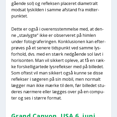
gå­en­de sol) og reflek­sen pla­ce­ret dia­me­tralt
mod­sat lyskil­den i sam­me afstand fra mid­ter­
punk­tet.
Det­te er også i over­ens­stem­mel­se med, at den­
ne „stavlyg­te“ ikke er obser­ve­ret på him­len
under foto­gra­fe­rin­gen. Kon­klu­sio­nen kan efter­
prø­ves på et sene­re tids­punkt ved sam­me lys­
for­hold, dvs. med en stærk ned­gå­en­de sol lavt i
hori­son­ten. Man vil sik­kert ople­ve, at få en ræk­
ke for­skel­lig­ar­te­de lys­re­flek­ser med på bil­le­det.
Som oftest vil man sik­kert også kun­ne se dis­se
reflek­ser i søge­ren på sin mobil, men nor­malt
læg­ger man ikke mær­ke til dem, før bil­le­det stu­
de­res nær­me­re eller læg­ges over på en com­pu­
ter og ses i stør­re for­mat.
Grand Cany­on, USA 6. juni