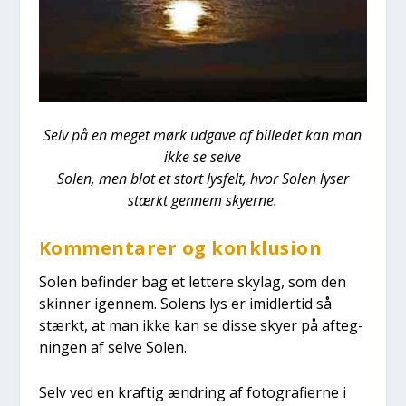
Selv på en meget mørk udga­ve af bil­le­det kan man
ikke se sel­ve
Solen, men blot et stort lys­felt, hvor Solen lyser
stærkt gen­nem sky­er­ne.
Kom­men­ta­rer og kon­klu­sion
Solen befin­der bag et let­te­re skylag, som den
skin­ner igen­nem. Solens lys er imid­ler­tid så
stærkt, at man ikke kan se dis­se sky­er på afteg­
nin­gen af sel­ve Solen.
Selv ved en kraf­tig ændring af foto­gra­fi­er­ne i