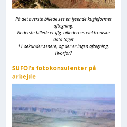
På det øver­ste bil­le­de ses en lysen­de kug­le­for­met
afteg­ning.
Neder­ste bil­le­de er iflg. bil­le­der­nes elek­tro­ni­ske
data taget
11 sekun­der sene­re, og der er ingen afteg­ning.
Hvor­for?
SUFOI’s foto­kon­su­len­ter på
arbej­de