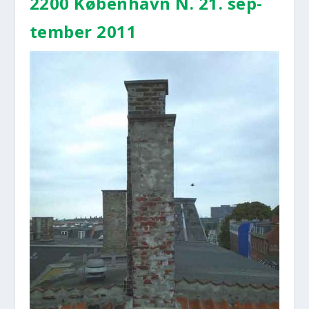
2200 Køben­havn N. 21. sep­
tem­ber 2011