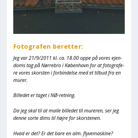
Foto­gra­fen beret­ter:
Jeg var 21/9/2011 kl. ca. 18.00 oppe på vores ejen­
doms tag på Nør­re­bro i Køben­havn for at foto­gra­fe­
re vores skor­sten i for­bin­del­se med et til­bud fra en
murer.
Bil­le­det er taget i NØ-ret­ning.
Da jeg skal til at mai­le bil­le­det til mure­ren, ser jeg
den­ne sor­te dims til høj­re for skor­ste­nen.
Hvad er det? Er det bare en alm. fly­ve­ma­ski­ne?