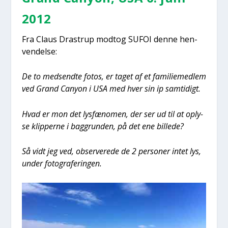
2012
Fra Claus Dra­strup modt­og SUFOI den­ne hen­
ven­del­se:
De to med­send­te fotos, er taget af et fami­lie­med­lem
ved Grand Cany­on i USA med hver sin ip sam­ti­digt.
Hvad er mon det lys­fæ­no­men, der ser ud til at oply­
se klip­per­ne i bag­grun­den, på det ene bil­le­de?
Så vidt jeg ved, obser­ve­re­de de 2 per­so­ner intet lys,
under foto­gra­fe­rin­gen.