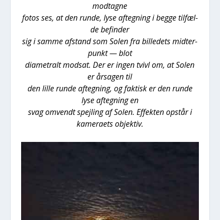
mod­tag­ne
fotos ses, at den run­de, lyse afteg­ning i beg­ge til­fæl­
de befin­der
sig i sam­me afstand som Solen fra bil­le­dets mid­ter­
punkt — blot
dia­me­tralt mod­sat.
Der er ingen tvivl om, at Solen
er årsa­gen til
den lil­le run­de afteg­ning, og fak­tisk er den run­de
lyse afteg­ning en
svag omvendt spej­ling af Solen. Effek­ten opstår i
kame­ra­ets objek­tiv.