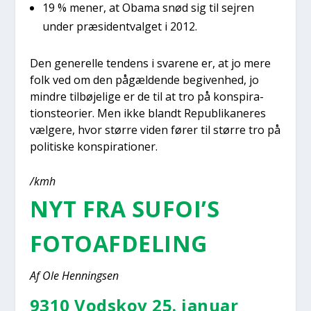
19 % mener, at Oba­ma snød sig til sej­ren
under præ­si­dentval­get i 2012.
Den gene­rel­le ten­dens i sva­re­ne er, at jo mere
folk ved om den pågæl­den­de begi­ven­hed, jo
min­dre til­bø­je­li­ge er de til at tro på kon­spira­
tions­te­o­ri­er. Men ikke blandt Repu­bli­ka­ne­res
væl­ge­re, hvor stør­re viden fører til stør­re tro på
poli­ti­ske kon­spira­tio­ner.
/kmh
NYT FRA SUFOI’S
FOTO­AF­DE­LING
Af Ole Hen­nings­en
9310 Vod­skov 25. janu­ar