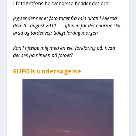
I foto­gra­fens hen­ven­del­se hed­der det bl.a.:
Jeg sen­der her et foto taget fra min altan i Alle­rød
den 26. august 2011 — afte­nen før det enor­me sky­
brud og tor­den­vejr tid­ligt lør­dag mor­gen.
Kan I hjæl­pe mig med en evt. for­kla­ring på, hvad
der ses på him­len på foto­et?
SUFOIs under­sø­gel­se