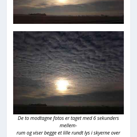
De to mod­tag­ne fotos er taget med 6 sekun­ders
mel­lem-
rum og viser beg­ge et lil­le rundt lys i sky­er­ne over