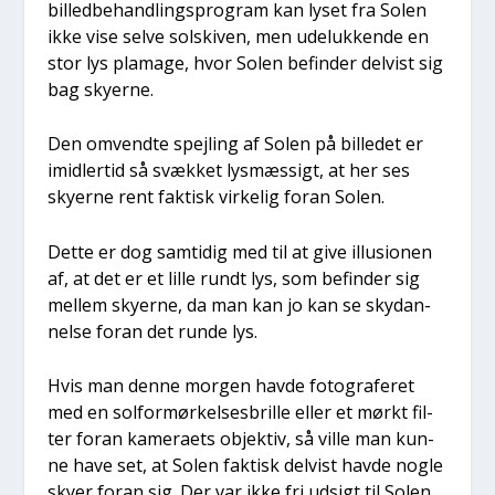
bil­led­be­hand­lings­pro­gram kan lyset fra Solen
ikke vise sel­ve solski­ven, men ude­luk­ken­de en
stor lys pla­ma­ge, hvor Solen befin­der del­vist sig
bag sky­er­ne.
Den omvend­te spej­ling af Solen på bil­le­det er
imid­ler­tid så svæk­ket lys­mæs­sigt, at her ses
sky­er­ne rent fak­tisk vir­ke­lig for­an Solen.
Det­te er dog sam­ti­dig med til at give illu­sio­nen
af, at det er et lil­le rundt lys, som befin­der sig
mel­lem sky­er­ne, da man kan jo kan se sky­dan­
nel­se for­an det run­de lys.
Hvis man den­ne mor­gen hav­de foto­gra­fe­ret
med en sol­for­mør­kel­ses­bril­le eller et mørkt fil­
ter for­an kame­ra­ets objek­tiv, så vil­le man kun­
ne have set, at Solen fak­tisk del­vist hav­de nog­le
sky­er for­an sig. Der var ikke fri udsigt til Solen.