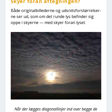
Sky­er for­an afteg­nin­gen?
Både ori­gi­nal­bil­le­der­ne og udsnits­for­stør­rel­ser­
ne ser ud, som om det run­de lys befin­der sig
oppe i sky­er­ne — med sky­er for­an lyset.
Når der læg­ges dia­go­nal­linjer ind over beg­ge de