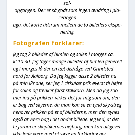
sol-
opgan­gen. Der er så godt som ingen ændring i pla­
ce­rin­gen
pga. det kor­te tids­rum mel­lem de to bil­le­ders eks­po­
ne­ring.
Foto­gra­fen for­kla­rer:
Jeg tog 2 bil­le­der af him­len og solen i mor­ges ca.
kl.10.30. Jeg tager man­ge bil­le­der af him­len gene­relt
og i mor­ges lå der en tæt dis/tåge ved Grind­sted
nord for Aal­borg. Da jeg kig­ger dis­se 2 bil­le­der nu
på min iPho­ne, ser jeg 1 cir­ku­lær prik øverst til høj­re
for solen og tæn­ker først støv­korn. Men da jeg zoo­
mer ind på prik­ken, vir­ker det for mig som om, den
er bag ved sky­er­ne, da man kan se en tynd sky-streg
henover prik­ken på et af bil­le­der­ne, men den synes
også at være bag i det andet bil­le­de. Jeg ved, at det­
te forum er skep­ti­ker­nes høj­borg, men kan alli­ge­vel
ikke lade være med at søge en for­kla­ring her.