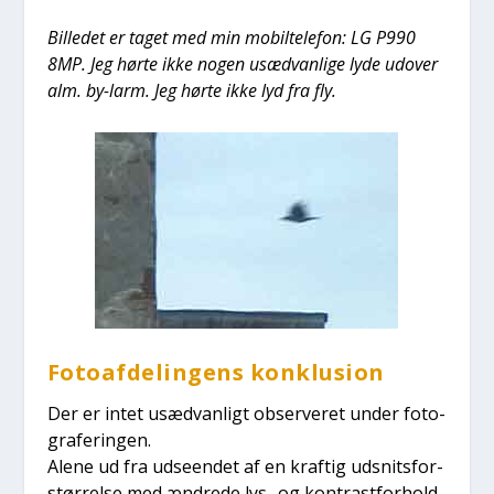
Bil­le­det er taget med min mobil­te­le­fon: LG P990
8MP. Jeg hør­te ikke nogen usæd­van­li­ge lyde udover
alm. by-larm. Jeg hør­te ikke lyd fra fly.
Foto­af­de­lin­gens kon­klu­sion
Der er intet usæd­van­ligt obser­ve­ret under foto­
gra­fe­rin­gen.
Ale­ne ud fra udse­en­det af en kraf­tig udsnits­for­
stør­rel­se med ændre­de lys- og kon­trast­for­hold