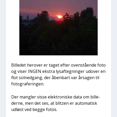
Bil­le­det her­over er taget efter oven­stå­en­de foto
og viser INGEN ekstra lys­af­teg­nin­ger udover en
flot sol­ned­gang, der åben­bart var årsa­gen til
foto­gra­fe­rin­gen.
Der mang­ler vis­se elek­tro­ni­ske data om bil­le­
der­ne, men det ses, at blitzen er auto­ma­tisk
udløst ved beg­ge fotos.