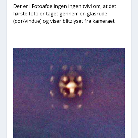
Der er i Foto­af­de­lin­gen ingen tvivl om, at det
før­ste foto er taget gen­nem en glas­ru­de
(dør/vindue) og viser blitzly­set fra kame­ra­et.