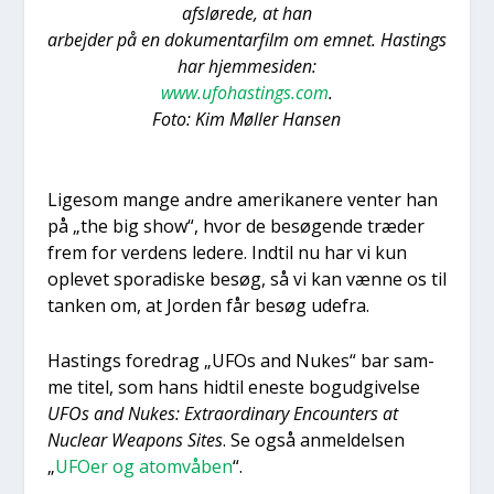
afslø­re­de, at han
arbej­der på en doku­men­tar­film om emnet. Hastings
har hjem­mesi­den:
www.ufohastings.com
.
Foto: Kim Møl­ler Han­sen
Lige­som man­ge andre ame­ri­ka­ne­re ven­ter han
på „the big show“, hvor de besø­gen­de træ­der
frem for ver­dens lede­re. Ind­til nu har vi kun
ople­vet spora­di­ske besøg, så vi kan væn­ne os til
tan­ken om, at Jor­den får besøg ude­fra.
Hastings fored­rag „UFOs and Nukes“ bar sam­
me titel, som hans hidtil ene­ste bog­ud­gi­vel­se
UFOs and Nukes: Extra­or­di­nary Enco­un­ters at
Nuclear Wea­pons Sites
. Se også anmel­del­sen
„
UFO­er og atom­vå­ben
“.