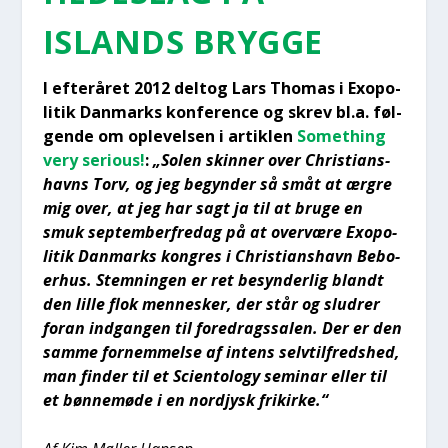
ISLANDS BRYG­GE
I efter­å­ret 2012 delt­og Lars Tho­mas i Exopo­
li­tik Dan­marks kon­fe­ren­ce og skrev bl.a. føl­
gen­de om ople­vel­sen i artik­len
Somet­hing
very serious!
:
„Solen skin­ner over Chri­sti­ans­
havns Torv, og jeg begyn­der så småt at ærg­re
mig over, at jeg har sagt ja til at bru­ge en
smuk sep­tem­ber­fre­dag på at over­væ­re Exopo­
li­tik Dan­marks kon­gres i Chri­sti­ans­havn Bebo­
er­hus. Stem­nin­gen er ret besyn­der­lig blandt
den lil­le flok men­ne­sker, der står og slud­rer
for­an ind­gan­gen til fored­rags­sa­len. Der er den
sam­me for­nem­mel­se af intens selv­til­freds­hed,
man fin­der til et Sci­en­to­lo­gy semi­nar eller til
et bøn­ne­mø­de i en nord­jysk frikir­ke.“