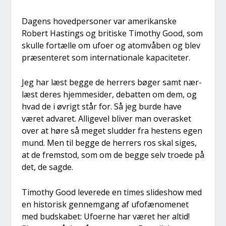
Dagens hoved­per­so­ner var ame­ri­kan­ske
Robert Hastings og bri­ti­ske Timo­t­hy Good, som
skul­le for­tæl­le om ufo­er og atom­vå­ben og blev
præ­sen­te­ret som inter­na­tio­na­le kapa­ci­te­ter.
Jeg har læst beg­ge de her­rers bøger samt nær­
læst deres hjem­mesi­der, debat­ten om dem, og
hvad de i øvrigt står for. Så jeg bur­de have
været adva­ret. Alli­ge­vel bli­ver man overa­sket
over at høre så meget slud­der fra hestens egen
mund. Men til beg­ge de her­rers ros skal siges,
at de frem­stod, som om de beg­ge selv tro­e­de på
det, de sag­de.
Timo­t­hy Good leve­re­de en times sli­des­how med
en histo­risk gen­nem­gang af ufo­fæ­no­me­net
med bud­ska­bet: Ufo­er­ne har været her altid!