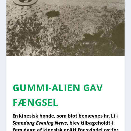
GUM­MI-ALI­EN GAV
FÆNGSEL
En kine­sisk bon­de, som blot benæv­nes hr. Li i
Shan­dong Eve­ning News
, blev til­ba­ge­holdt i
fem dage af kine­sisk poli­ti for svin­del og for