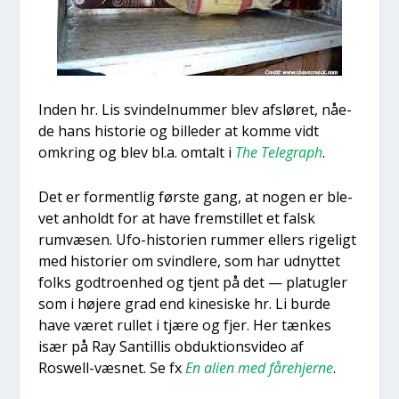
Inden hr. Lis svin­delnum­mer blev afslø­ret, nåe­
de hans histo­rie og bil­le­der at kom­me vidt
omkring og blev bl.a. omtalt i
The Tele­graph
.
Det er for­ment­lig før­ste gang, at nogen er ble­
vet anholdt for at have frem­stil­let et falsk
rumvæ­sen. Ufo-histo­ri­en rum­mer ellers rige­ligt
med histo­ri­er om svind­le­re, som har udnyt­tet
folks god­tro­en­hed og tjent på det — pla­tug­ler
som i høje­re grad end kine­si­ske hr. Li bur­de
have været rul­let i tjæ­re og fjer. Her tæn­kes
især på Ray San­til­lis obduk­tions­vi­deo af
Roswell-væs­net. Se fx
En ali­en med fåre­hjer­ne
.