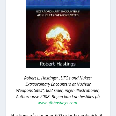
Robert L. Hastings: „UFOs and Nukes:
Extra­or­di­nary Enco­un­ters at Nuclear
Wea­pons Sites“, 602 sider, ingen illu­stra­tio­ner,
Aut­hor­hou­se 2008. Bogen kan kun bestil­les på
www.ufohastings.com
.
Hastings går i bogens 602 sider kro­no­lo­gisk til