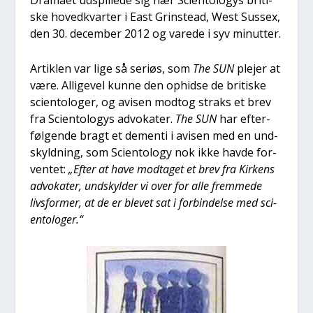
Dra­ma­et udspil­le­de sig nær Sci­en­to­lo­gys bri­ti­
ske hoved­kvar­ter i East Grin­ste­ad, West Sus­sex,
den 30. decem­ber 2012 og vare­de i syv minut­ter.
Artik­len var lige så seri­øs, som
The SUN
ple­jer at
være. Alli­ge­vel kun­ne den ophid­se de bri­ti­ske
sci­en­to­lo­ger, og avi­sen modt­og straks et brev
fra Sci­en­to­lo­gys advo­ka­ter.
The SUN
har efter­
føl­gen­de bragt et demen­ti i avi­sen med en und­
skyld­ning, som Sci­en­to­lo­gy nok ikke hav­de for­
ven­tet:
„Efter at have mod­ta­get et brev fra Kir­kens
advo­ka­ter, und­skyl­der vi over for alle frem­me­de
livs­for­mer, at de er ble­vet sat i for­bin­del­se med sci­
en­to­lo­ger.“