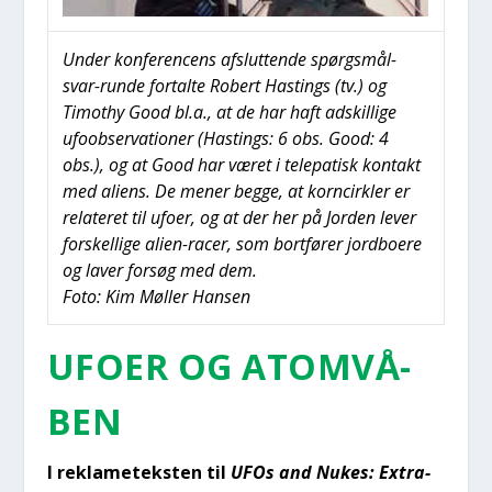
Under kon­fe­ren­cens afslut­ten­de spørgs­mål-
svar-run­de for­tal­te Robert Hastings (tv.) og
Timo­t­hy Good bl.a., at de har haft adskil­li­ge
ufoob­ser­va­tio­ner (Hastings: 6 obs. Good: 4
obs.), og at Good har været i tele­pa­tisk kon­takt
med ali­ens. De mener beg­ge, at kor­n­cirk­ler er
rela­te­ret til ufo­er, og at der her på Jor­den lever
for­skel­li­ge ali­en-racer, som bort­fø­rer jord­bo­e­re
og laver for­søg med dem.
Foto: Kim Møl­ler Han­sen
UFO­ER OG ATOM­VÅ­
BEN
I rek­la­me­teksten til
UFOs and Nukes: Extra­