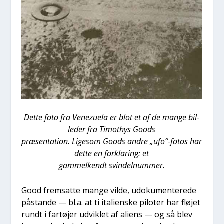
Det­te foto fra Venezu­ela er blot et af de man­ge bil­
le­der fra Timo­t­hys Goods
præ­sen­ta­tion. Lige­som Goods andre „ufo“-fotos har
det­te en for­kla­ring: et
gam­mel­kendt svin­delnum­mer.
Good frem­sat­te man­ge vil­de, udo­ku­men­te­re­de
påstan­de — bl.a. at ti ita­li­en­ske pilo­ter har flø­jet
rundt i far­tø­jer udvik­let af ali­ens — og så blev