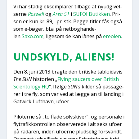
Vi har sta­dig eksem­pla­rer til­ba­ge af nyud­gi­vel­
ser­ne
Roswell
og
Area 51
i
SUFOI Butik­ken
. Pri­
sen er kun kr. 89,- pr. stk. Beg­ge tit­ler fås også
som e‑bøger, bl.a. på net­bog­han­de­
len
Saxo.com
, lige­som de kan lånes på
ere­o­len
.
UND­SKYLD, ALI­ENS!
Den 8. juni 2013 brag­te den bri­ti­ske tabloi­da­vis
The SUN
histo­ri­en „
Flying sau­cers over Bri­tish
Sci­en­to­lo­gy HQ
“. Iføl­ge
SUN’s
kil­der så pas­sa­ge­
rer i tre fly, som var ved at læg­ge an til lan­ding i
Gatwi­ck Luft­havn, ufo­er.
Pilo­ter­ne så „to fla­de sølvski­ver“, og per­so­na­le i
fly­tra­fik­kon­trol­len obser­ve­re­de i alt seks ufo­er
på rada­ren, inden ufo­er­ne plud­se­lig for­svandt.