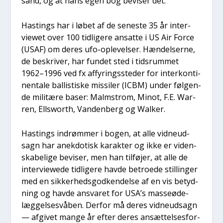
sand, og at hans egen bog bevi­ser det.
Hastings har i løbet af de sene­ste 35 år inter­
viewet over 100 tid­li­ge­re ansat­te i US Air For­ce
(USAF) om deres ufo-ople­vel­ser. Hæn­del­ser­ne,
de beskri­ver, har fun­det sted i tids­rum­met
1962–1996 ved fx affy­rings­ste­der for inter­kon­ti­
nen­tale bal­li­sti­ske mis­si­ler (ICBM) under føl­gen­
de mili­tæ­re baser: Malm­strom, Minot, F.E. War­
ren, Ellsworth, Van­den­berg og Wal­ker.
Hastings indrøm­mer i bogen, at alle vid­neud­
sagn har anek­do­tisk karak­ter og ikke er viden­
ska­be­li­ge bevi­ser, men han til­fø­jer, at alle de
inter­viewe­de tid­li­ge­re hav­de betro­e­de stil­lin­ger
med en sik­ker­heds­god­ken­del­se af en vis betyd­
ning og hav­de ansva­ret for USA’s mas­seø­de­
læg­gel­ses­vå­ben. Der­for må deres vid­neud­sagn
— afgi­vet man­ge år efter deres ansæt­tel­ses­for­