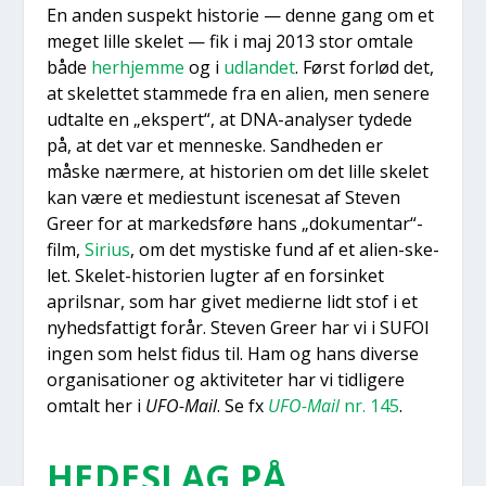
En anden suspekt histo­rie — den­ne gang om et
meget lil­le ske­let — fik i maj 2013 stor omta­le
både
her­hjem­me
og i
udlan­det
. Først for­lød det,
at ske­let­tet stam­me­de fra en ali­en, men sene­re
udtal­te en „eks­pert“, at DNA-ana­ly­ser tyde­de
på, at det var et men­ne­ske. Sand­he­den er
måske nær­me­re, at histo­ri­en om det lil­le ske­let
kan være et medi­estunt isce­ne­sat af Ste­ven
Gre­er for at mar­keds­fø­re hans „dokumentar“-
film,
Siri­us
, om det mysti­ske fund af et ali­en-ske­
let. Ske­let-histo­ri­en lug­ter af en for­sin­ket
aprils­nar, som har givet medi­er­ne lidt stof i et
nyheds­fat­tigt for­år. Ste­ven Gre­er har vi i SUFOI
ingen som helst fidus til. Ham og hans diver­se
orga­ni­sa­tio­ner og akti­vi­te­ter har vi tid­li­ge­re
omtalt her i
UFO-Mail
. Se fx
UFO-Mail
nr. 145
.
HEDESLAG PÅ