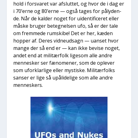
hold i for­sva­ret var afslut­tet, og hvor de i dag er
i 70’erne og 80’erne — også tages for påly­den­
de. Når de kal­der noget for uiden­ti­fi­ce­ret eller
måske bru­ger beteg­nel­sen ufo, så er der tale
om frem­me­de rum­ski­be! Det er her, kæden
hop­per af. Deres vid­neud­sagn — uan­set hvor
man­ge der så end er — kan ikke bevi­se noget,
andet end at mili­tær­folk lige­som alle andre
men­ne­sker ser fæno­me­ner, som de ople­ver
som ufor­klar­li­ge eller mysti­ske. Mili­tær­folks
san­ser er lige så upå­li­de­li­ge som alle andre
men­ne­skers.