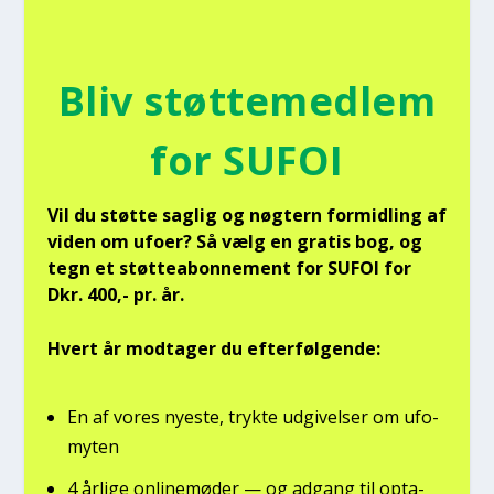
Bliv støt­te­med­lem
for SUFOI
Vil du støt­te sag­lig og nøg­tern for­mid­ling af
viden om ufo­er? Så vælg en gra­tis bog, og
tegn et støt­tea­bon­ne­ment for SUFOI for
Dkr. 400,- pr. år.
Hvert år mod­ta­ger du efter­føl­gen­de:
En af vores nye­ste, tryk­te udgi­vel­ser om ufo­
myten
4 årli­ge onli­ne­mø­der — og adgang til opta­