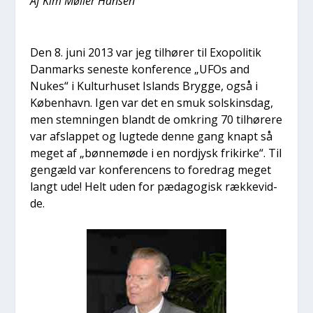
Af Kim Møl­ler Han­sen
Den 8. juni 2013 var jeg til­hø­rer til Exopo­li­tik
Dan­marks sene­ste kon­fe­ren­ce „UFOs and
Nukes“ i Kul­tur­hu­set Islands Bryg­ge, også i
Køben­havn. Igen var det en smuk solskin­s­dag,
men stem­nin­gen blandt de omkring 70 til­hø­re­re
var afslap­pet og lug­te­de den­ne gang knapt så
meget af „bøn­ne­mø­de i en nord­jysk frikir­ke“. Til
gen­gæld var kon­fe­ren­cens to fored­rag meget
langt ude! Helt uden for pæda­go­gisk ræk­ke­vid­
de.