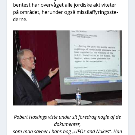
ben­test har over­vå­get alle jor­di­ske akti­vi­te­ter
på områ­det, her­un­der også mis­silaf­fy­rings­ste­
der­ne.
Robert Hastings viste under sit fored­rag nog­le af de
doku­men­ter,
som man sav­ner i hans bog „UFOs and Nukes“. Han