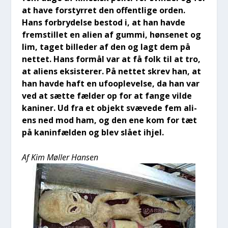
at have for­styr­ret den offent­li­ge orden.
Hans for­bry­del­se bestod i, at han hav­de
frem­stil­let en ali­en af gum­mi, høn­se­net og
lim, taget bil­le­der af den og lagt dem på
net­tet. Hans for­mål var at få folk til at tro,
at ali­ens eksi­ste­rer. På net­tet skrev han, at
han hav­de haft en ufoop­le­vel­se, da han var
ved at sæt­te fæl­der op for at fan­ge vil­de
kani­ner. Ud fra et objekt svæ­ve­de fem ali­
ens ned mod ham, og den ene kom for tæt
på kan­in­fæl­den og blev slå­et ihjel.
Af Kim Møl­ler Han­sen