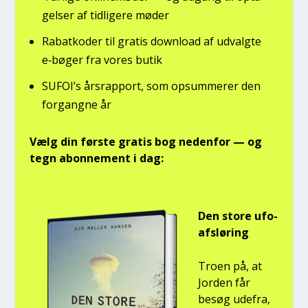
gel­ser af tid­li­ge­re møder
Rabat­ko­der til gra­tis down­lo­ad af udvalg­te
e‑bøger fra vores butik
SUFOI’s års­rap­port, som opsum­me­rer den
for­gang­ne år
Vælg din før­ste gra­tis bog neden­for — og
tegn abon­ne­ment i dag:
Den sto­re ufo-
afslø­ring
Tro­en på, at
Jor­den får
besøg ude­fra,