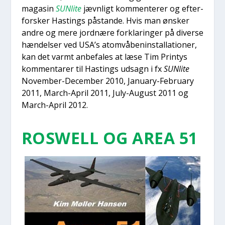
maga­sin
SUN­li­te
jævn­ligt kom­men­te­rer og efter­
for­sker Hastings påstan­de. Hvis man ønsker
andre og mere jord­næ­re for­kla­rin­ger på diver­se
hæn­del­ser ved USA’s atom­vå­be­nin­stal­la­tio­ner,
kan det varmt anbe­fa­les at læse Tim Prin­tys
kom­men­ta­rer til Hastings udsagn i fx
SUN­li­te
Novem­ber-Decem­ber 2010, Janu­ary-Febru­ary
2011, March-April 2011, July-August 2011 og
March-April 2012.
ROSWELL OG AREA 51