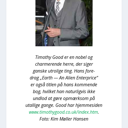
Timo­t­hy Good er en nobel og
char­me­ren­de her­re, der siger
gan­ske utro­li­ge ting. Hans fore-
drag „Earth — An Ali­en Enter­pri­ce“
er også tit­len på hans kom­men­de
bog, hvil­ket han natur­lig­vis ikke
und­lod at gøre opmærk­som på
utal­li­ge gan­ge. Good har hjem­mesi­den
www.timothygood.co.uk/index.htm
.
Foto: Kim Møl­ler Han­sen