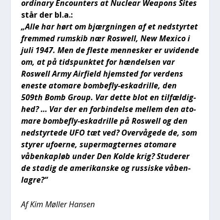
or­di­nary Enco­un­ters at Nuclear Wea­pons Sites
står der bl.a.:
„Alle har hørt om bjærg­nin­gen af et nedstyr­tet
frem­med rum­skib nær Roswell, New Mexi­co i
juli 1947. Men de fle­ste men­ne­sker er uvi­den­de
om, at på tids­punk­tet for hæn­del­sen var
Roswell Army Air­fi­eld hjem­sted for ver­dens
ene­ste ato­ma­re bom­be­fly-eskadril­le, den
509th Bomb Group. Var det­te blot en til­fæl­dig­
hed? … Var der en for­bin­del­se mel­lem den ato­
ma­re bom­be­fly-eskadril­le på Roswell og den
nedstyr­te­de UFO tæt ved? Over­vå­ge­de de, som
sty­rer ufo­er­ne, super­mag­ter­nes ato­ma­re
våben­kapløb under Den Kol­de krig? Stu­de­rer
de sta­dig de ame­ri­kan­ske og rus­si­ske våben­
lag­re?“
Af Kim Møl­ler Han­sen