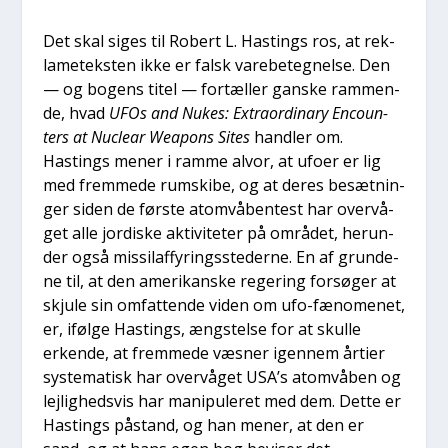
Det skal siges til Robert L. Hastings ros, at rek­
la­me­teksten ikke er falsk vare­be­teg­nel­se. Den
— og bogens titel — for­tæl­ler gan­ske ram­men­
de, hvad
UFOs and Nukes: Extra­or­di­nary Enco­un­
ters at Nuclear Wea­pons Sites
hand­ler om.
Hastings mener i ram­me alvor, at ufo­er er lig
med frem­me­de rum­ski­be, og at deres besæt­nin­
ger siden de før­ste atom­vå­ben­test har over­vå­
get alle jor­di­ske akti­vi­te­ter på områ­det, her­un­
der også mis­silaf­fy­rings­ste­der­ne. En af grun­de­
ne til, at den ame­ri­kan­ske rege­ring for­sø­ger at
skju­le sin omfat­ten­de viden om ufo-fæno­me­net,
er, iføl­ge Hastings, æng­stel­se for at skul­le
erken­de, at frem­me­de væs­ner igen­nem årti­er
syste­ma­tisk har over­vå­get USA’s atom­vå­ben og
lej­lig­heds­vis har mani­p­u­le­ret med dem. Det­te er
Hastings påstand, og han mener, at den er