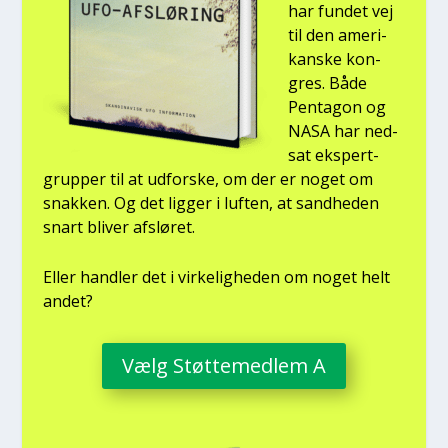
har fun­det vej
til den ame­ri­
kan­ske kon­
gres. Både
Pen­ta­gon og
NASA har ned­
sat eks­pert­
grup­per til at udfor­ske, om der er noget om
snak­ken. Og det lig­ger i luf­ten, at sand­he­den
snart bli­ver afslø­ret.
Eller hand­ler det i vir­ke­lig­he­den om noget helt
andet?
Vælg Støt­te­med­lem A