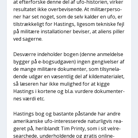
at efter­for­ske den­ne del af ufo-histo­ri­en, vir­ker
resul­ta­tet ikke over­be­vi­sen­de. At mili­tær­per­so­
ner har set noget, som de selv kal­der en ufo, er
til­stræk­ke­ligt for Hastings, lige­som tek­ni­ske fejl
på mili­tæ­re instal­la­tio­ner bevi­ser, at ali­ens pil­ler
ved sager­ne.
Desvær­re inde­hol­der bogen (den­ne anmel­del­se
byg­ger på e‑bogsudgaven) ingen gen­gi­vel­ser af
de man­ge mili­tæ­re doku­men­ter, som til­sy­ne­la­
den­de udgør en væsent­lig del af kil­de­ma­te­ri­a­let,
så læse­ren har ikke mulig­hed for at kig­ge
Hastings i kor­te­ne og bl.a. vur­de­re doku­men­ter­
nes vær­di etc.
Hastings bog og bastan­te påstan­de har andre
ame­ri­kan­ske ufo-inter­es­se­re­de natur­lig­vis rea­
ge­ret på, her­i­blandt Tim Prin­ty, som i sit vel­re­
sear­che­de, under­hol­den­de og gra­tis onli­ne-