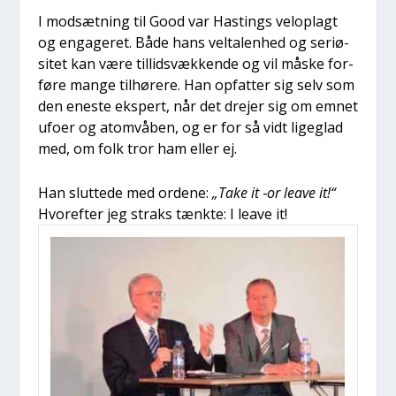
I mod­sæt­ning til Good var Hastings vel­o­p­lagt
og enga­ge­ret. Både hans vel­ta­len­hed og seri­ø­
si­tet kan være til­lidsvæk­ken­de og vil måske for­
fø­re man­ge til­hø­re­re. Han opfat­ter sig selv som
den ene­ste eks­pert, når det dre­jer sig om emnet
ufo­er og atom­vå­ben, og er for så vidt ligeg­lad
med, om folk tror ham eller ej.
Han slut­te­de med orde­ne:
„Take it ‑or lea­ve it!“
Hvor­ef­ter jeg straks tænk­te: I lea­ve it!