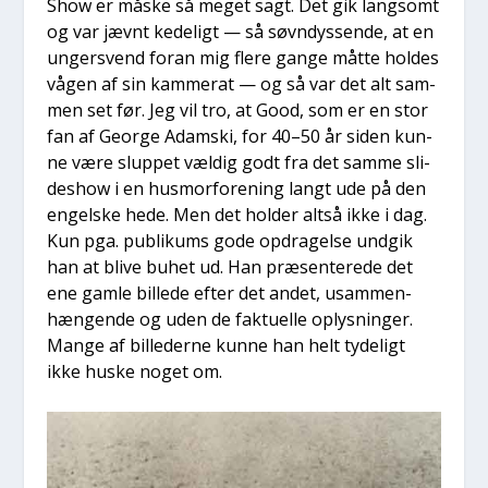
Show er måske så meget sagt. Det gik lang­somt
og var jævnt kede­ligt — så søvn­dys­sen­de, at en
unger­s­vend for­an mig fle­re gan­ge måt­te hol­des
vågen af sin kam­me­rat — og så var det alt sam­
men set før. Jeg vil tro, at Good, som er en stor
fan af Geor­ge Adam­ski, for 40–50 år siden kun­
ne være slup­pet væl­dig godt fra det sam­me sli­
des­how i en hus­mor­for­e­ning langt ude på den
engel­ske hede. Men det hol­der alt­så ikke i dag.
Kun pga. publi­kums gode opdra­gel­se und­gik
han at bli­ve buhet ud. Han præ­sen­te­re­de det
ene gam­le bil­le­de efter det andet, usam­men­
hæn­gen­de og uden de fak­tu­el­le oplys­nin­ger.
Man­ge af bil­le­der­ne kun­ne han helt tyde­ligt
ikke huske noget om.