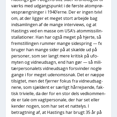
værks med udgangs­punkt i de før­ste atom­prø­
ve­s­præng­nin­ger i 1940’erne. Der er ingen tvivl
om, at der lig­ger et meget stort arbej­de bag
ind­sam­lin­gen af de man­ge inter­views, og at
Hastings ved en mas­se om USA’s atom­mis­sil­in­
stal­la­tio­ner. Han har også meget på hjer­te, så
frem­stil­lin­gen rum­mer man­ge sidespring — fx
bru­ger han man­ge sider på at skæl­de ud på
per­so­ner, som ser langt mere kri­tisk på ufo-
myten og vid­neud­sagn, end han gør — så mili­
tær­per­so­na­lets vid­neud­sagn for­svin­der nog­le
gan­ge i for meget udenoms­snak. Det er næp­pe
til­sig­tet, men det fjer­ner fokus fra vid­neud­sag­
ne­ne, som sjæl­dent er sær­ligt hår­rej­sen­de, fak­
tisk tri­vi­el­le, da der for en stor dels ved­kom­men­
de er tale om vagt­per­so­na­le, der har set eller
ken­der nogen, som har set et nat­te­lys. I
betragt­ning af, at Hastings har brugt 35 år på