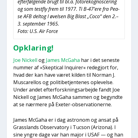
efter­føl­gen­de brugt til bl.a. foto­re­kog­nos­ce­ring
og som test­fly frem til 1977. Ti B‑47’ere fra Pea­
se AFB delt­og I øvel­sen Big Blast „Coco“ den 2.–
3. sep­tem­ber 1965.
Foto: U.S. Air For­ce
Opkla­ring!
Joe Nick­ell
og
James McGaha
har i det sene­ste
num­mer af »Skep­ti­cal Inqui­rer« rede­gjort for,
hvad der kan have været kil­den til Nor­man J.
Musca­rel­los og poli­ti­be­tjen­te­nes ople­vel­se.
Under andet efter­forsk­nings­ar­bej­de fandt Joe
Nick­ell og James McGaha sam­men og begynd­te
at se nær­me­re på Exe­ter-obser­va­tio­ner­ne.
James McGaha er i dag astro­nom og ansat på
Gras­slands Obser­va­tory i Tuc­son (Arizo­na). I
sine yngre dage var han major i USAF — og han