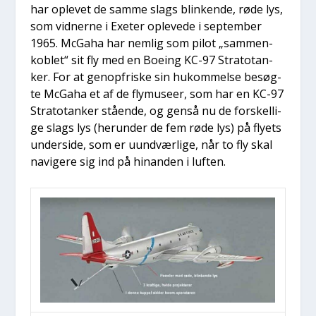
har ople­vet de sam­me slags blin­ken­de, røde lys,
som vid­ner­ne i Exe­ter ople­ve­de i sep­tem­ber
1965. McGaha har nem­lig som pilot „sam­men­
koblet“ sit fly med en Boe­ing KC-97 Stra­to­tan­
ker. For at genop­fri­ske sin hukom­mel­se besøg­
te McGaha et af de fly­mu­se­er, som har en KC-97
Stra­to­tan­ker stå­en­de, og genså nu de for­skel­li­
ge slags lys (her­un­der de fem røde lys) på fly­ets
under­si­de, som er uund­vær­li­ge, når to fly skal
navi­ge­re sig ind på hin­an­den i luf­ten.