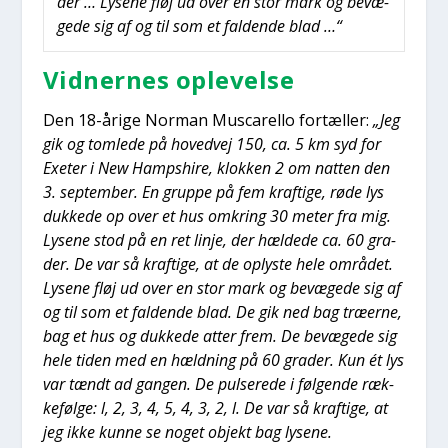
der … Lyse­ne fløj ud over en stor mark og bevæ­
ge­de sig af og til som et fal­den­de blad …“
Vid­ner­nes ople­vel­se
Den 18-åri­ge Nor­man Musca­rel­lo for­tæl­ler:
„Jeg
gik og tom­le­de på hoved­vej 150, ca. 5 km syd for
Exe­ter i New Hamps­hi­re, klok­ken 2 om nat­ten den
3. sep­tem­ber. En grup­pe på fem kraf­ti­ge, røde lys
duk­ke­de op over et hus omkring 30 meter fra mig.
Lyse­ne stod på en ret linje, der hæl­de­de ca. 60 gra­
der. De var så kraf­ti­ge, at de oply­ste hele områ­det.
Lyse­ne fløj ud over en stor mark og bevæ­ge­de sig af
og til som et fal­den­de blad. De gik ned bag træ­er­ne,
bag et hus og duk­ke­de atter frem. De bevæ­ge­de sig
hele tiden med en hæld­ning på 60 gra­der. Kun ét lys
var tændt ad gan­gen. De pul­se­re­de i føl­gen­de ræk­
ke­føl­ge: l, 2, 3, 4, 5, 4, 3, 2, l. De var så kraf­ti­ge, at
jeg ikke kun­ne se noget objekt bag lyse­ne.