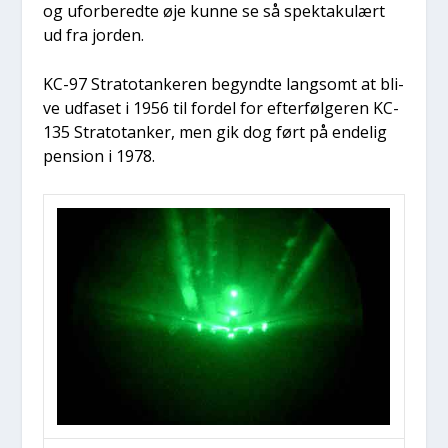
og ufor­be­red­te øje kun­ne se så spek­taku­lært
ud fra jor­den.
KC-97 Stra­to­tan­ke­ren begynd­te lang­somt at bli­
ve udfa­set i 1956 til for­del for efter­føl­ge­ren KC-
135 Stra­to­tan­ker, men gik dog ført på ende­lig
pen­sion i 1978.