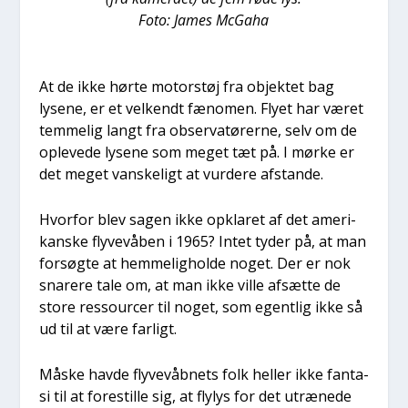
Foto: James McGaha
At de ikke hør­te motor­støj fra objek­tet bag
lyse­ne, er et vel­kendt fæno­men. Fly­et har været
tem­me­lig langt fra obser­va­tø­rer­ne, selv om de
ople­ve­de lyse­ne som meget tæt på. I mør­ke er
det meget van­ske­ligt at vur­de­re afstan­de.
Hvor­for blev sagen ikke opkla­ret af det ame­ri­
kan­ske fly­ve­vå­ben i 1965? Intet tyder på, at man
for­søg­te at hem­me­lig­hol­de noget. Der er nok
sna­re­re tale om, at man ikke vil­le afsæt­te de
sto­re res­sour­cer til noget, som egent­lig ikke så
ud til at være far­ligt.
Måske hav­de fly­ve­våb­nets folk hel­ler ikke fan­ta­
si til at fore­stil­le sig, at flylys for det utræ­ne­de