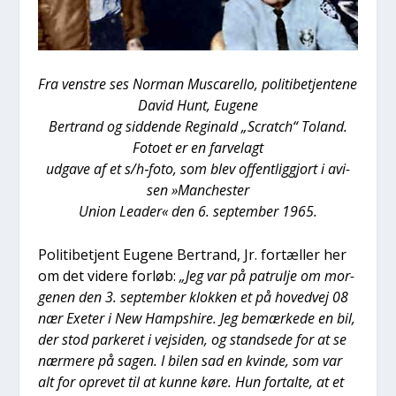
Fra ven­stre ses Nor­man Musca­rel­lo, poli­ti­be­tjen­te­ne
David Hunt, Euge­ne
Ber­trand og sid­den­de Regi­nald „Scratch“ Toland.
Foto­et er en far­velagt
udga­ve af et s/h‑foto, som blev offent­lig­gjort i avi­
sen »Man­che­ster
Uni­on Lea­der« den 6. sep­tem­ber 1965.
Poli­ti­be­tjent Euge­ne Ber­trand, Jr. for­tæl­ler her
om det vide­re for­løb:
„Jeg var på patrul­je om mor­
ge­nen den 3. sep­tem­ber klok­ken et på hoved­vej 08
nær Exe­ter i New Hamps­hi­re. Jeg bemær­ke­de en bil,
der stod par­ke­ret i vejsi­den, og stand­se­de for at se
nær­me­re på sagen. I bilen sad en kvin­de, som var
alt for opre­vet til at kun­ne køre. Hun for­tal­te, at et