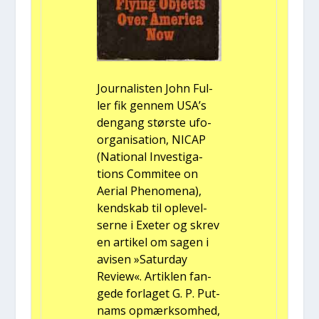
Jour­na­li­sten John Ful­
ler fik gen­nem USA’s
den­gang stør­ste ufo­
or­ga­ni­sa­tion, NICAP
(Natio­nal Inve­sti­ga­
tions Com­mi­tee on
Aeri­al Pheno­me­na),
kend­skab til ople­vel­
ser­ne i Exe­ter og skrev
en arti­kel om sagen i
avi­sen »Satur­day
Review«. Artik­len fan­
ge­de for­la­get G. P. Put­
nams opmærk­som­hed,