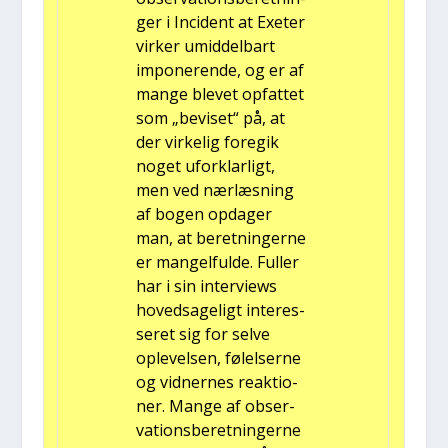
ger i Inci­dent at Exe­ter
vir­ker umid­del­bart
impo­ne­ren­de, og er af
man­ge ble­vet opfat­tet
som „bevi­set“ på, at
der vir­ke­lig fore­gik
noget ufor­klar­ligt,
men ved nær­læs­ning
af bogen opda­ger
man, at beret­nin­ger­ne
er man­gel­ful­de. Ful­ler
har i sin inter­views
hoved­sa­ge­ligt inter­es­
se­ret sig for sel­ve
ople­vel­sen, følel­ser­ne
og vid­ner­nes reak­tio­
ner. Man­ge af obser­
va­tions­be­ret­nin­ger­ne