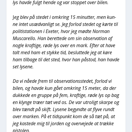
lys hav­de fulgt hen­de og var stop­pet over bilen.
J
eg blev på ste­det i omkring 15 minut­ter, men kun­
ne intet usæd­van­ligt se. Jeg for­lod ste­det og kør­te til
poli­ti­sta­tio­nen i Exe­ter, hvor jeg mød­te Nor­man
Musca­rel­lo. Han beret­te­de om sin obser­va­tion af
nog­le kraf­ti­ge, røde lys over en mark. Efter at have
talt med ham et styk­ke tid, beslut­te­de jeg at køre
ham til­ba­ge til det sted, hvor han påstod, han hav­de
set lyse­ne.
Da vi nåe­de frem til obser­va­tions­ste­det, for­lod vi
bilen, og hav­de kun gået omkring 15 meter, da der
duk­ke­de en grup­pe på fem, kraf­ti­ge, røde lys op bag
en klyn­ge træ­er tæt ved os. De var utro­ligt skar­pe og
blev tændt på skift. Lyse­ne begynd­te at fly­ve rundt
over mar­ken. På et tids­punkt kom de så tæt på, at
jeg kaste­de mig til jor­den og over­ve­je­de at træk­ke
pisto­len.