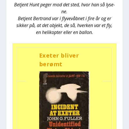
Betjent Hunt peger mod det sted, hvor han så lyse­
ne.
Betjent Ber­trand var i fly­ve­våb­net i fire år og er
sik­ker på, at det objekt, de så, hver­ken var et fly,
en heli­kop­ter eller en bal­lon.
Exe­ter bli­ver
berømt