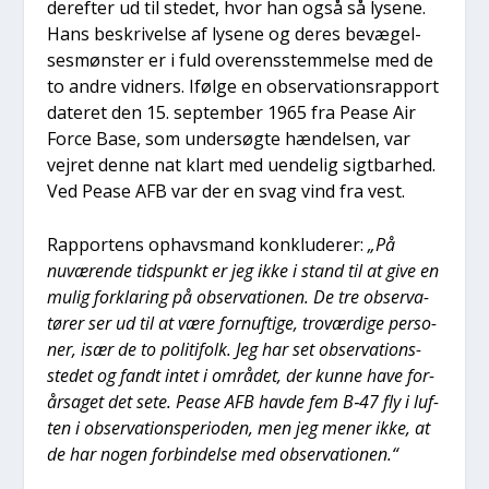
der­ef­ter ud til ste­det, hvor han også så lyse­ne.
Hans beskri­vel­se af lyse­ne og deres bevæ­gel­
ses­møn­ster er i fuld over­ens­stem­mel­se med de
to andre vid­ners. Iføl­ge en obser­va­tions­rap­port
date­ret den 15. sep­tem­ber 1965 fra Pea­se Air
For­ce Base, som under­søg­te hæn­del­sen, var
vej­ret den­ne nat klart med uen­de­lig sigt­bar­hed.
Ved Pea­se AFB var der en svag vind fra vest.
Rap­por­tens ophavs­mand kon­klu­de­rer:
„På
nuvæ­ren­de tids­punkt er jeg ikke i stand til at give en
mulig for­kla­ring på obser­va­tio­nen. De tre obser­va­
tø­rer ser ud til at være for­nuf­ti­ge, tro­vær­di­ge per­so­
ner, især de to poli­ti­folk. Jeg har set obser­va­tions­
ste­det og fandt intet i områ­det, der kun­ne have for­
år­sa­get det sete. Pea­se AFB hav­de fem B‑47 fly i luf­
ten i obser­va­tions­pe­ri­o­den, men jeg mener ikke, at
de har nogen for­bin­del­se med obser­va­tio­nen.“