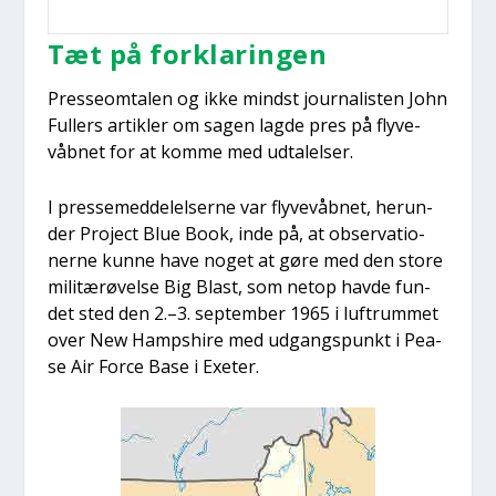
Tæt på for­kla­rin­gen
Pres­seom­ta­len og ikke mindst jour­na­li­sten John
Ful­lers artik­ler om sagen lag­de pres på fly­ve­
våb­net for at kom­me med udta­lel­ser.
I pres­se­med­del­el­ser­ne var fly­ve­våb­net, her­un­
der Pro­ject Blue Book, inde på, at obser­va­tio­
ner­ne kun­ne have noget at gøre med den sto­re
mili­tærø­vel­se Big Blast, som net­op hav­de fun­
det sted den 2.–3. sep­tem­ber 1965 i luftrum­met
over New Hamps­hi­re med udgangs­punkt i Pea­
se Air For­ce Base i Exe­ter.