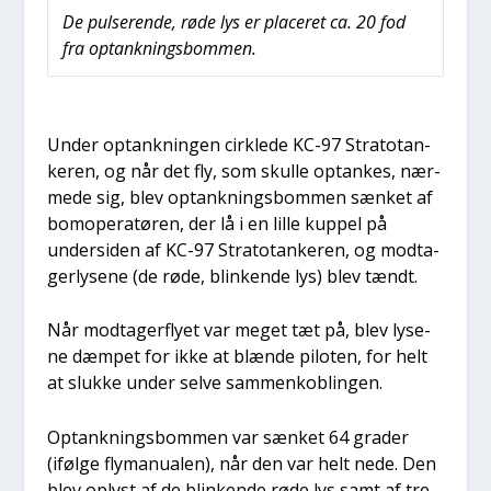
De pul­se­ren­de, røde lys er pla­ce­ret ca. 20 fod
fra optank­nings­bom­men.
Under optank­nin­gen cirk­le­de KC-97 Stra­to­tan­
ke­ren, og når det fly, som skul­le optan­kes, nær­
me­de sig, blev optank­nings­bom­men sæn­ket af
bomo­pe­ra­tø­ren, der lå i en lil­le kup­pel på
under­si­den af KC-97 Stra­to­tan­ke­ren, og mod­ta­
ger­ly­se­ne (de røde, blin­ken­de lys) blev tændt.
Når mod­ta­ger­fly­et var meget tæt på, blev lyse­
ne dæm­pet for ikke at blæn­de pilo­ten, for helt
at sluk­ke under sel­ve sam­men­kob­lin­gen.
Optank­nings­bom­men var sæn­ket 64 gra­der
(iføl­ge fly­ma­nu­a­len), når den var helt nede. Den
blev oplyst af de blin­ken­de røde lys samt af tre