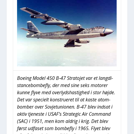
Boe­ing Model 450 B‑47 Stra­to­jet var et lang­di­
stan­ce­bom­be­fly, der med sine seks moto­rer
kun­ne fly­ve med over­lyds­ha­stig­hed i stor høj­de.
Det var spe­ci­elt kon­stru­e­ret til at kaste atom­
bom­ber over Sov­je­tu­ni­o­nen. B‑47 blev ind­sat i
aktiv tje­ne­ste i USAF’s Stra­te­gic Air Com­mand
(SAC) i 1951, men kom aldrig i krig. Det blev
først udfa­set som bom­be­fly i 1965. Fly­et blev