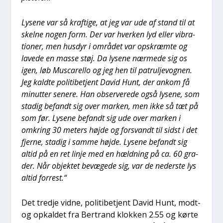
Lyse­ne var så kraf­ti­ge, at jeg var ude af stand til at
skel­ne nogen form. Der var hver­ken lyd eller vibra­
tio­ner, men hus­dyr i områ­det var opskræm­te og
lave­de en mas­se støj. Da lyse­ne nær­me­de sig os
igen, løb Musca­rel­lo og jeg hen til patrul­je­vog­nen.
Jeg kald­te poli­ti­be­tjent David Hunt, der ankom få
minut­ter sene­re. Han obser­ve­re­de også lyse­ne, som
sta­dig befandt sig over mar­ken, men ikke så tæt på
som før. Lyse­ne befandt sig ude over mar­ken i
omkring 30 meters høj­de og for­svandt til sidst i det
fjer­ne, sta­dig i sam­me høj­de. Lyse­ne befandt sig
altid på en ret linje med en hæld­ning på ca. 60 gra­
der. Når objek­tet bevæ­ge­de sig, var de neder­ste lys
altid for­re­st.“
Det tred­je vid­ne, poli­ti­be­tjent David Hunt, modt­
og opkal­det fra Ber­trand klok­ken 2.55 og kør­te