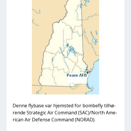
Den­ne fly­ba­se var hjem­sted for bom­be­fly til­hø­
ren­de Stra­te­gic Air Com­mand (SAC)/North Ame­
ri­can Air Defen­se Com­mand (NORAD).