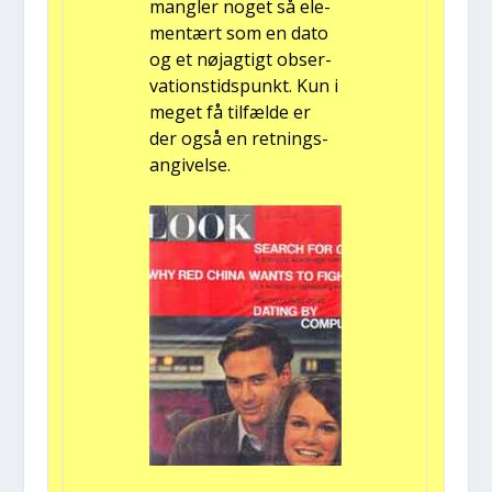
mang­ler noget så ele­
men­tært som en dato
og et nøj­ag­tigt obser­
va­tion­s­tids­punkt. Kun i
meget få til­fæl­de er
der også en ret­nings­
an­gi­vel­se.