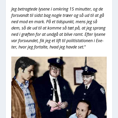
Jeg betrag­te­de lyse­ne i omkring 15 minut­ter, og de
for­svandt til sidst bag nog­le træ­er og så ud til at gå
ned mod en mark. På et tids­punkt, mens jeg så
dem, så de ud til at kom­me så tæt på, at jeg sprang
ned i grøf­ten for at und­gå at bli­ve ramt. Efter lyse­ne
var for­s­vun­det, fik jeg et lift til poli­ti­sta­tio­nen i Exe­
ter, hvor jeg for­tal­te, hvad jeg hav­de set.
“