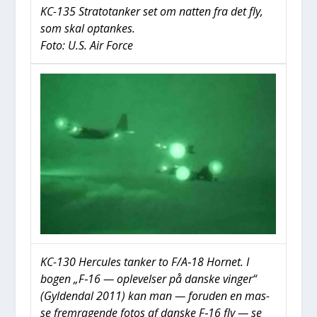
KC-135 Stra­to­tan­ker set om nat­ten fra det fly,
som skal optan­kes.
Foto: U.S. Air For­ce
KC-130 Her­cu­les tan­ker to F/A‑18 Hor­net. I
bogen „F‑16 — ople­vel­ser på dan­ske vin­ger“
(Gyl­den­dal 2011) kan man — for­u­den en mas­
se frem­ra­gen­de fotos af dan­ske F‑16 fly — se