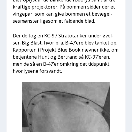
kraf­ti­ge pro­jek­tø­rer. På bom­men sid­der der et
vin­ge­par, som kan give bom­men et bevæ­gel­
ses­møn­ster lige­som et fal­den­de blad.
Der delt­og en KC-97 Stra­to­tan­ker under øvel­
sen Big Blast, hvor bl.a. B‑47’ere blev tan­ket op.
Rap­por­ten i Pro­jekt Blue Book næv­ner ikke, om
betjen­te­ne Hunt og Ber­trand så KC-97’e­ren,
men de så en B‑47’er omkring det tids­punkt,
hvor lyse­ne for­svandt.