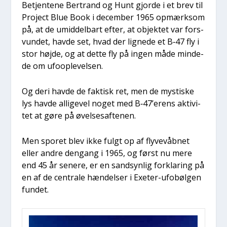
Betjen­te­ne Ber­trand og Hunt gjor­de i et brev til
Pro­ject Blue Book i decem­ber 1965 opmærk­som
på, at de umid­del­bart efter, at objek­tet var for­s­
vun­det, hav­de set, hvad der lig­ne­de et B‑47 fly i
stor høj­de, og at det­te fly på ingen måde min­de­
de om ufoop­le­vel­sen.
Og deri hav­de de fak­tisk ret, men de mysti­ske
lys hav­de alli­ge­vel noget med B‑47’erens akti­vi­
tet at gøre på øvel­ses­af­te­nen.
Men spo­ret blev ikke fulgt op af fly­ve­våb­net
eller andre den­gang i 1965, og først nu mere
end 45 år sene­re, er en sand­syn­lig for­kla­ring på
en af de cen­tra­le hæn­del­ser i Exe­ter-ufobøl­gen
fun­det.