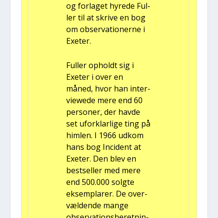
og for­la­get hyre­de Ful­
ler til at skri­ve en bog
om obser­va­tio­ner­ne i
Exe­ter.
Ful­ler opholdt sig i
Exe­ter i over en
måned, hvor han inter­
viewe­de mere end 60
per­so­ner, der hav­de
set ufor­klar­li­ge ting på
him­len. I 1966 udkom
hans bog Inci­dent at
Exe­ter. Den blev en
best­sel­ler med mere
end 500.000 solg­te
eksem­pla­rer. De over­
væl­den­de man­ge
obser­va­tions­be­ret­nin­