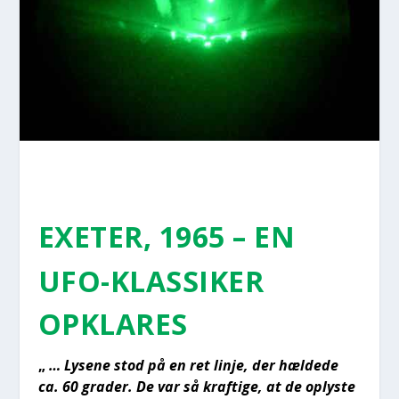
EXE­TER, 1965 – EN
UFO-KLAS­SI­KER
OPKLA­RES
„
… Lyse­ne stod på en ret linje, der hæl­de­de
ca. 60 gra­der. De var så kraf­ti­ge, at de oply­ste