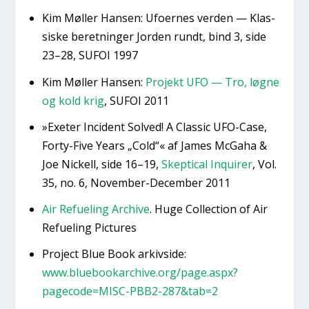
Kim Møl­ler Han­sen: Ufo­er­nes ver­den — Klas­
si­ske beret­nin­ger Jor­den rundt, bind 3, side
23–28, SUFOI 1997
Kim Møl­ler Han­sen:
Pro­jekt UFO — Tro, løg­ne
og kold krig
, SUFOI 2011
»Exe­ter Inci­dent Sol­ved! A Clas­sic UFO-Case,
For­ty-Five Years „Cold“« af James McGaha &
Joe Nick­ell, side 16–19,
Skep­ti­cal Inqui­rer
, Vol.
35, no. 6, Novem­ber-Decem­ber 2011
Air Refu­e­ling Archi­ve
. Huge Col­lection of Air
Refu­e­ling Pic­tu­res
Pro­ject Blue Book arkivsi­de:
www.bluebookarchive.org/page.aspx?
pagecode=MISC-PBB2-287&tab=2