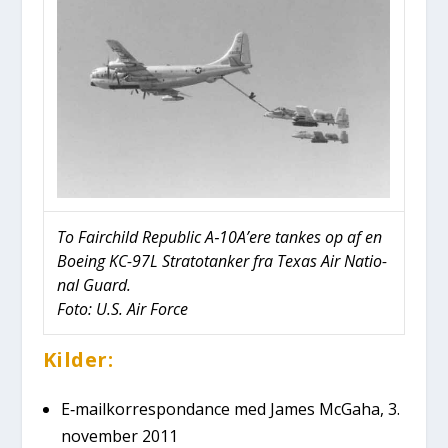
To Fair­child Repu­blic A‑10A’ere tan­kes op af en
Boe­ing KC-97L Stra­to­tan­ker fra Texas Air Natio­
nal Guard.
Foto: U.S. Air For­ce
Kil­der:
E‑mailkorrespondance med James McGaha, 3.
novem­ber 2011