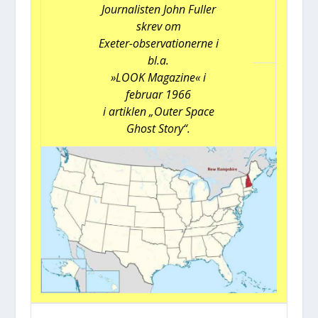
Jour­na­li­sten John Ful­ler
skrev om
Exe­ter-obser­va­tio­ner­ne i
bl.a.
»LOOK Maga­zi­ne« i
febru­ar 1966
i artik­len „Outer Spa­ce
Ghost Story“.