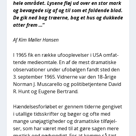
hele områ­det. Lyse­ne fløj ud over en stor mark
og bevæ­ge­de sig af og til som et fal­den­de blad.
De gik ned bag træ­er­ne, bag et hus og duk­ke­de
atter frem …
“
Af Kim Møl­ler Han­sen
I 1965 fik en ræk­ke ufoop­le­vel­ser i USA omfat­
ten­de medi­eom­ta­le. En af de mest dra­ma­ti­ske
obser­va­tio­ner under ufobøl­gen fandt sted den
3. sep­tem­ber 1965. Vid­ner­ne var den 18-åri­ge
Nor­man J. Musca­rel­lo og poli­ti­be­tjen­te­ne David
R. Hunt og Euge­ne Ber­trand.
Hæn­del­ses­for­lø­bet er gen­nem tider­ne gen­gi­vet
i utal­li­ge tids­skrif­ter og bøger og ofte med
man­ge unøj­ag­tig­he­der og dra­ma­ti­ske til­fø­jel­
ser, som har været med til at gøre sagen mere
mystisk end nød­ven­digt. For at kom­me så tæt