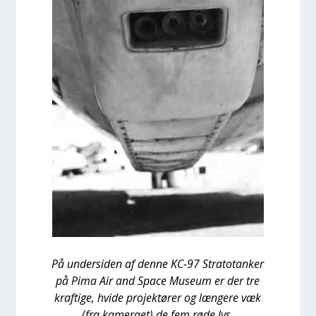
På under­si­den af den­ne KC-97 Stra­to­tan­ker
på Pima Air and Spa­ce Muse­um er der tre
kraf­ti­ge, hvi­de pro­jek­tø­rer og læn­ge­re væk
(fra kame­ra­et) de fem røde lys.