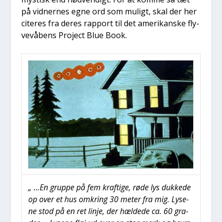
på vid­ner­nes egne ord som muligt, skal der her
cite­res fra deres rap­port til det ame­ri­kan­ske fly­
ve­vå­bens Pro­ject Blue Book.
„ …En grup­pe på fem kraf­ti­ge, røde lys duk­ke­de
op over et hus omkring 30 meter fra mig. Lyse­
ne stod på en ret linje, der hæl­de­de ca. 60 gra­