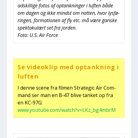
adskil­li­ge fotos af optank­nin­ger i luf­ten både
om dagen og ikke mindst om nat­ten, hvor lys­fø­
rin­gen, for­ma­tio­nen af fly etc. må være gan­ske
spek­taku­lært set fra jor­den.
Foto: U.S. Air For­ce
Se videoklip med optank­ning i
luf­ten
I den­ne sce­ne fra fil­men Stra­te­gic Air Com­
mand ser man en B‑47 bli­ve tan­ket op fra
en KC-97G:
www.youtube.com/watch?v=LKz_bg4mbrM