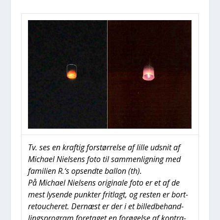
Tv. ses en kraf­tig for­stør­rel­se af lil­le udsnit af
Micha­el Niel­sens foto til sam­men­lig­ning med
fami­li­en R.‘s opsend­te bal­lon (th).
På Micha­el Niel­sens ori­gi­na­le foto er et af de
mest lysen­de punk­ter frit­lagt, og resten er bort­
re­tou­che­ret. Der­næst er der i et bil­led­be­hand­
lings­pro­gram fore­ta­get en for­ø­gel­se af kon­tra­