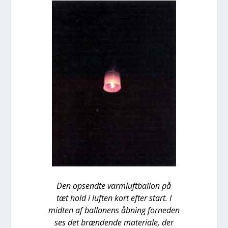
Den opsend­te varm­luft­bal­lon på
tæt hold i luf­ten kort efter start.
I
mid­ten af bal­lo­nens åbning for­ne­den
ses det bræn­den­de mate­ri­a­le, der