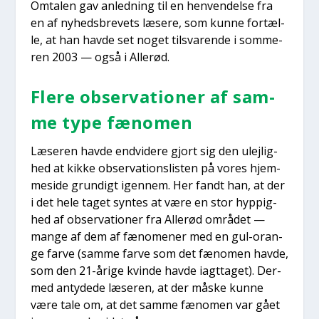
Omta­len gav anled­ning til en hen­ven­del­se fra
en af nyheds­bre­vets læse­re, som kun­ne for­tæl­
le, at han hav­de set noget til­sva­ren­de i som­me­
ren 2003 — også i Alle­rød.
Fle­re obser­va­tio­ner af sam­
me type fæno­men
Læse­ren hav­de end­vi­de­re gjort sig den ulej­lig­
hed at kik­ke obser­va­tions­li­sten på vores hjem­
mesi­de grun­digt igen­nem. Her fandt han, at der
i det hele taget syn­tes at være en stor hyp­pig­
hed af obser­va­tio­ner fra Alle­rød områ­det —
man­ge af dem af fæno­me­ner med en gul-oran­
ge far­ve (sam­me far­ve som det fæno­men hav­de,
som den 21-åri­ge kvin­de hav­de iagt­ta­get). Der­
med anty­de­de læse­ren, at der måske kun­ne
være tale om, at det sam­me fæno­men var gået