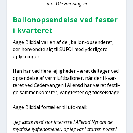
Foto: Ole Hen­nings­en
Bal­lo­nop­sen­del­se ved fester
i kvar­te­ret
Aage Blid­dal var en af de „bal­lon-opsen­de­re“,
der hen­vend­te sig til SUFOI med yder­li­ge­re
oplys­nin­ger.
Han har ved fle­re lej­lig­he­der været del­ta­ger ved
opsen­del­se af varm­luft­bal­lo­ner, når der i kvar­
te­ret ved Ceder­van­gen i Alle­rød har været fest­li­
ge sam­men­kom­ster, vang­fe­ster og fød­sels­da­ge.
Aage Blid­dal for­tæl­ler til ufo-mail:
„Jeg læste med stor inter­es­se i Alle­rød Nyt om de
mysti­ske lys­fæ­no­me­ner, og jeg var i star­ten noget i