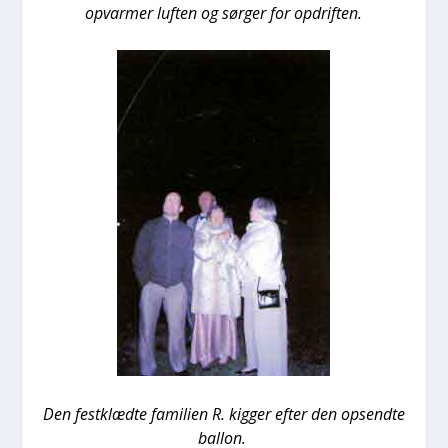
opvar­mer luf­ten og sør­ger for opdrif­ten.
Den fest­klæd­te fami­li­en R. kig­ger efter den opsend­te
bal­lon.