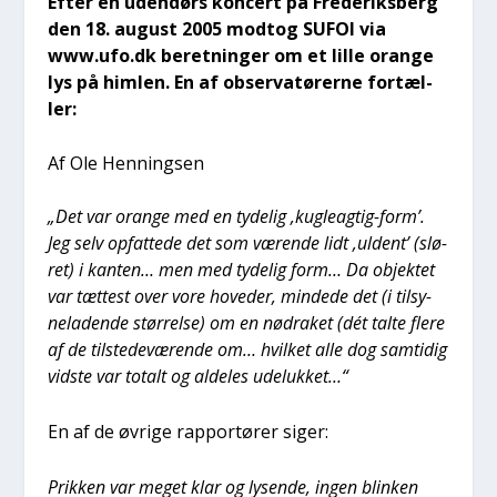
Efter en uden­dørs kon­cert på Fre­de­riks­berg
den 18. august 2005 modt­og SUFOI via
www.ufo.dk beret­nin­ger om et lil­le oran­ge
lys på him­len. En af obser­va­tø­rer­ne for­tæl­
ler:
Af Ole Hen­nings­en
„Det var oran­ge med en tyde­lig ‚kug­le­ag­tig-form’.
Jeg selv opfat­te­de det som væren­de lidt ‚uldent’ (slø­
ret) i kan­ten… men med tyde­lig form… Da objek­tet
var tæt­test over vore hove­d­er, min­de­de det (i til­sy­
ne­la­den­de stør­rel­se) om en nødra­ket (dét tal­te fle­re
af de til­ste­de­væ­ren­de om… hvil­ket alle dog sam­ti­dig
vid­ste var totalt og alde­les ude­luk­ket…“
En af de øvri­ge rap­por­tø­rer siger:
Prik­ken var meget klar og lysen­de, ingen blin­ken