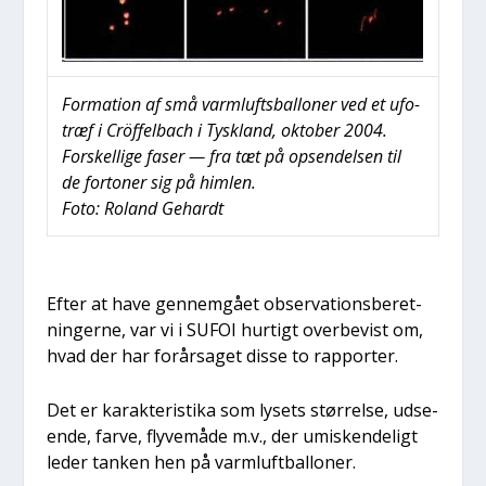
For­ma­tion af små varm­lufts­bal­lo­ner ved et ufo-
træf i Cröf­fel­bach i Tys­kland, okto­ber 2004.
For­skel­li­ge faser — fra tæt på opsen­del­sen til
de for­to­ner sig på him­len.
Foto: Roland Gehardt
Efter at have gen­nem­gå­et obser­va­tions­be­ret­
nin­ger­ne, var vi i SUFOI hur­tigt over­be­vist om,
hvad der har for­år­sa­get dis­se to rap­por­ter.
Det er karak­te­ri­sti­ka som lysets stør­rel­se, udse­
en­de, far­ve, fly­ve­må­de m.v., der umi­sken­de­ligt
leder tan­ken hen på varm­luft­bal­lo­ner.