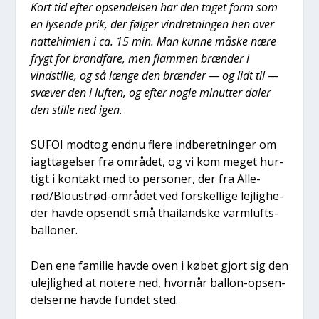
Kort tid efter opsen­del­sen har den taget form som
en lysen­de prik, der føl­ger vin­dret­nin­gen hen over
nat­te­him­len i ca. 15 min. Man kun­ne måske nære
frygt for brand­fa­re, men flam­men bræn­der i
vindstil­le, og så læn­ge den bræn­der — og lidt til —
svæ­ver den i luf­ten, og efter nog­le minut­ter daler
den stil­le ned igen.
SUFOI modt­og end­nu fle­re ind­be­ret­nin­ger om
iagt­ta­gel­ser fra områ­det, og vi kom meget hur­
tigt i kon­takt med to per­so­ner, der fra Alle­
rød/Blou­strød-områ­det ved for­skel­li­ge lej­lig­he­
der hav­de opsendt små thailand­ske varm­lufts­
bal­lo­ner.
Den ene fami­lie hav­de oven i købet gjort sig den
ulej­lig­hed at note­re ned, hvor­når bal­lon-opsen­
del­ser­ne hav­de fun­det sted.