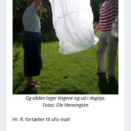
Og sådan tager tin­ge­ne sig ud i dags­lys.
Fotos: Ole Hen­nings­en
Hr. R. for­tæl­ler til ufo-mail: