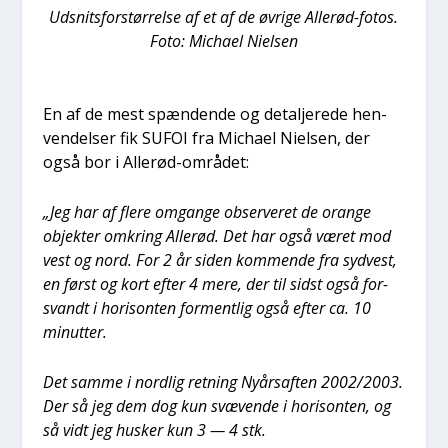
Udsnits­for­stør­rel­se af et af de øvri­ge Alle­rød-fotos.
Foto: Micha­el Niel­sen
En af de mest spæn­den­de og detal­je­re­de hen­
ven­del­ser fik SUFOI fra Micha­el Niel­sen, der
også bor i Alle­rød-områ­det:
„Jeg har af fle­re omgan­ge obser­ve­ret de oran­ge
objek­ter omkring Alle­rød. Det har også været mod
vest og nord. For 2 år siden kom­men­de fra syd­vest,
en først og kort efter 4 mere, der til sidst også for­
svandt i hori­son­ten for­ment­lig også efter ca. 10
minut­ter.
Det sam­me i nord­lig ret­ning Nyår­s­af­ten 2002/2003.
Der så jeg dem dog kun svæ­ven­de i hori­son­ten, og
så vidt jeg husker kun 3 — 4 stk.