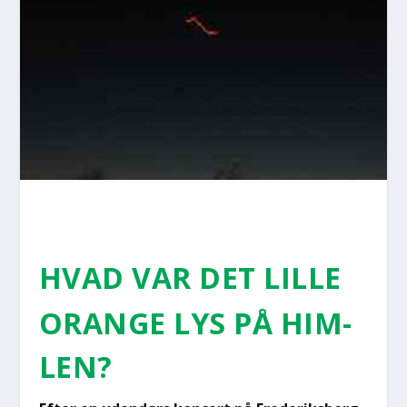
HVAD VAR DET LIL­LE
ORAN­GE LYS PÅ HIM­
LEN?