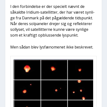
I den for­bin­del­se er der spe­ci­elt nævnt de
såkald­te Iri­di­um-satel­lit­ter, der har været syn­li­
ge fra Dan­mark på det pågæl­den­de tids­punkt.
Når deres sol­pa­ne­ler dre­jer sig og reflek­te­rer
sol­ly­set, vil satel­lit­ter­ne kun­ne være syn­li­ge
som et kraf­tigt opblus­sen­de lys­punkt.
Men sådan blev lys­fæ­no­me­net ikke beskre­vet.