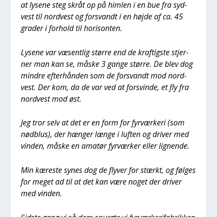
at lyse­ne steg skråt op på him­len i en bue fra syd­
vest til nord­vest og for­svandt i en høj­de af ca. 45
gra­der i for­hold til hori­son­ten.
Lyse­ne var væsent­lig stør­re end de kraf­tig­ste stjer­
ner man kan se, måske 3 gan­ge stør­re. De blev dog
min­dre efter­hån­den som de for­svandt mod nord­
vest. Der kom, da de var ved at for­svin­de, et fly fra
nord­vest mod øst.
Jeg tror selv at det er en form for fyr­vær­ke­ri (som
nød­blus), der hæn­ger læn­ge i luf­ten og dri­ver med
vin­den, måske en ama­tør fyr­vær­ker eller lig­nen­de.
Min kære­ste synes dog de fly­ver for stærkt, og føl­ges
for meget ad til at det kan være noget der dri­ver
med vin­den.