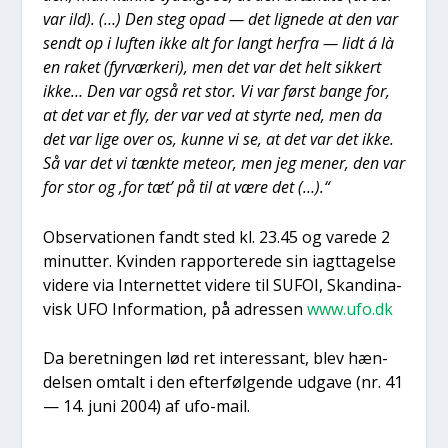
var ild). (…) Den steg opad — det lig­ne­de at den var
sendt op i luf­ten ikke alt for langt her­fra — lidt á là
en raket (fyr­vær­ke­ri), men det var det helt sik­kert
ikke… Den var også ret stor. Vi var først ban­ge for,
at det var et fly, der var ved at styr­te ned, men da
det var lige over os, kun­ne vi se, at det var det ikke.
Så var det vi tænk­te meteor, men jeg mener, den var
for stor og ‚for tæt’ på til at være det (…).“
Obser­va­tio­nen fandt sted kl. 23.45 og vare­de 2
minut­ter. Kvin­den rap­por­te­re­de sin iagt­ta­gel­se
vide­re via Inter­net­tet vide­re til SUFOI, Skan­di­na­
visk UFO Infor­ma­tion, på adres­sen
www.ufo.dk
Da beret­nin­gen lød ret inter­es­sant, blev hæn­
del­sen omtalt i den efter­føl­gen­de udga­ve (nr. 41
— 14. juni 2004) af ufo-mail.