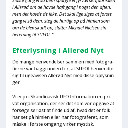
Sid­ste gang vi så dem spurg­te vi fyr­vær­ke­ri­fa­brik­ken
i Alle­rød om de hav­de haft gang i noget den aften,
men det hav­de de ikke. Det skal lige siges at før­ste
gang vi så dem, steg de hur­tigt op på him­len som
om de blev skudt op, slut­ter Micha­el Niel­sen sin
beret­ning til SUFOI. “
Efter­lys­ning i Alle­rød Nyt
De man­ge hen­ven­del­ser sam­men med foto­gra­
fi­er­ne var bag­grun­den for, at SUFOI hen­vend­te
sig til ugea­vi­sen Alle­rød Nyt med dis­se oplys­nin­
ger.
Vi er jo i Skan­di­na­visk UFO Infor­ma­tion en pri­
vat orga­ni­sa­tion, der ser det som vor opga­ve at
for­sø­ge seri­øst at fin­de ud af, hvad det er folk
har set på him­len eller har foto­gra­fe­ret, som
måske i før­ste omgang vir­ker mystisk.