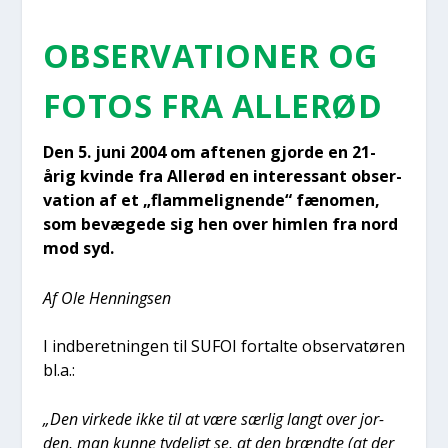
OBSER­VA­TIO­NER OG
FOTOS FRA ALLE­RØD
Den 5. juni 2004 om afte­nen gjor­de en 21-
årig kvin­de fra Alle­rød en inter­es­sant obser­
va­tion af et „flam­me­lig­nen­de“ fæno­men,
som bevæ­ge­de sig hen over him­len fra nord
mod syd.
Af Ole Hen­nings­en
I ind­be­ret­nin­gen til SUFOI for­tal­te obser­va­tø­ren
bl.a.:
„Den vir­ke­de ikke til at være sær­lig langt over jor­
den, man kun­ne tyde­ligt se, at den brænd­te (at der