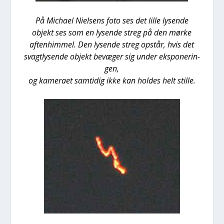
På Micha­el Niel­sens foto ses det lil­le lysen­de
objekt ses som en lysen­de streg på den mør­ke
aften­him­mel.
Den lysen­de streg opstår, hvis det
svagt­ly­sen­de objekt bevæ­ger sig under eks­po­ne­rin­
gen,
og kame­ra­et sam­ti­dig ikke kan hol­des helt stil­le.