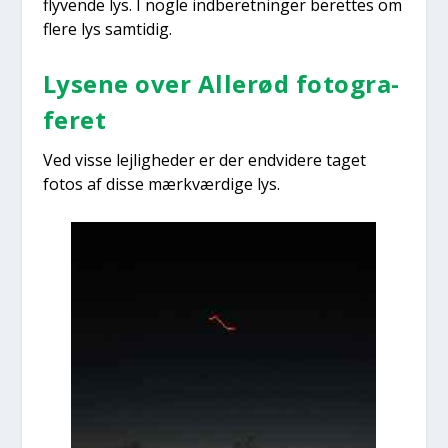
fly­ven­de lys. I nog­le ind­be­ret­nin­ger beret­tes om
fle­re lys sam­ti­dig.
Lyse­ne over Alle­rød foto­gra­
fe­ret
Ved vis­se lej­lig­he­der er der end­vi­de­re taget
fotos af dis­se mærk­vær­di­ge lys.