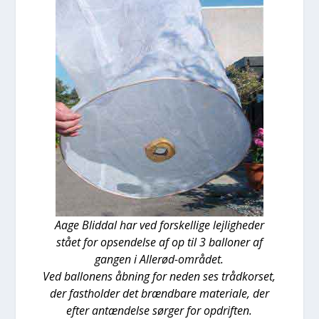
Aage Blid­dal har ved for­skel­li­ge lej­lig­he­der
stå­et for opsen­del­se af op til 3 bal­lo­ner af
gan­gen i Alle­rød-områ­det.
Ved bal­lo­nens åbning for neden ses trå­d­kor­set,
der fast­hol­der det brænd­ba­re mate­ri­a­le, der
efter antæn­del­se sør­ger for opdrif­ten.