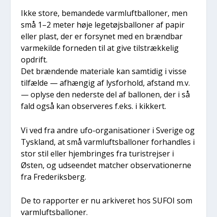
Ikke sto­re, beman­de­de varm­luft­bal­lo­ner, men
små 1–2 meter høje lege­tøjs­bal­lo­ner af papir
eller plast, der er for­sy­net med en brænd­bar
var­mekil­de for­ne­den til at give til­stræk­ke­lig
opdrift.
Det bræn­den­de mate­ri­a­le kan sam­ti­dig i vis­se
til­fæl­de — afhæn­gig af lys­for­hold, afstand m.v.
— oply­se den neder­ste del af bal­lo­nen, der i så
fald også kan obser­ve­res f.eks. i kik­kert.
Vi ved fra andre ufo-orga­ni­sa­tio­ner i Sve­ri­ge og
Tys­kland, at små varm­lufts­bal­lo­ner for­hand­les i
stor stil eller hjem­brin­ges fra turi­strej­ser i
Østen, og udse­en­det mat­cher obser­va­tio­ner­ne
fra Fre­de­riks­berg.
De to rap­por­ter er nu arki­ve­ret hos SUFOI som
varm­lufts­bal­lo­ner.