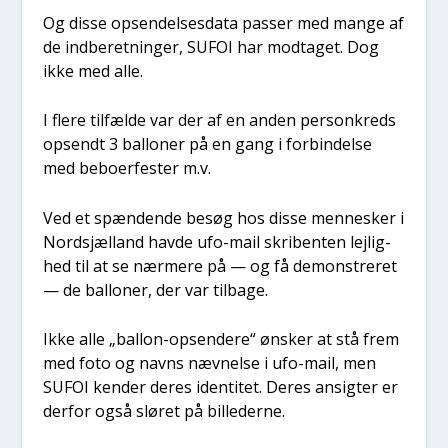
Og dis­se opsen­del­ses­da­ta pas­ser med man­ge af
de ind­be­ret­nin­ger, SUFOI har mod­ta­get. Dog
ikke med alle.
I fle­re til­fæl­de var der af en anden per­son­kreds
opsendt 3 bal­lo­ner på en gang i for­bin­del­se
med bebo­er­fe­ster m.v.
Ved et spæn­den­de besøg hos dis­se men­ne­sker i
Nord­s­jæl­land hav­de ufo-mail skri­ben­ten lej­lig­
hed til at se nær­me­re på — og få demon­stre­ret
— de bal­lo­ner, der var til­ba­ge.
Ikke alle „bal­lon-opsen­de­re“ ønsker at stå frem
med foto og navns næv­nel­se i ufo-mail, men
SUFOI ken­der deres iden­ti­tet. Deres ansig­ter er
der­for også slø­ret på bil­le­der­ne.