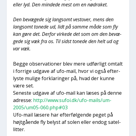
eller lyd. Den min­de­de mest om en nødra­ket.
Den bevæ­ge­de sig lang­somt vestover, mens den
lang­somt tone­de ud, lidt på sam­me måde som fly
kan gøre det. Der­for vir­ke­de det som om den bevæ­
ge­de sig væk fra os. Til sidst tone­de den helt ud og
var væk.
Beg­ge obser­va­tio­ner blev mere udfør­ligt omtalt
i for­ri­ge udga­ve af ufo-mail, hvor vi også efter­
ly­ste muli­ge for­kla­rin­ger på, hvad der kun­ne
være set.
Sene­ste udga­ve af ufo-mail kan læses på den­ne
adres­se:
http://www.sufoi.dk/ufo-mails/um-
2005/um05-060.php#03
Ufo-mail læse­re har efter­føl­gen­de peget på
højt­gå­en­de fly belyst af solen eller endog satel­
lit­ter.