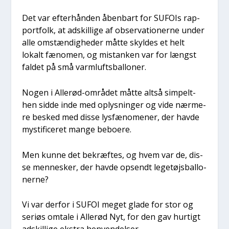
Det var efter­hån­den åben­bart for SUFOIs rap­
port­folk, at adskil­li­ge af obser­va­tio­ner­ne under
alle omstæn­dig­he­der måt­te skyl­des et helt
lokalt fæno­men, og mistan­ken var for længst
fal­det på små varm­lufts­bal­lo­ner.
Nogen i Alle­rød-områ­det måt­te alt­så sim­pelt­
hen sid­de inde med oplys­nin­ger og vide nær­me­
re besked med dis­se lys­fæ­no­me­ner, der hav­de
mysti­fi­ce­ret man­ge bebo­e­re.
Men kun­ne det bekræf­tes, og hvem var de, dis­
se men­ne­sker, der hav­de opsendt lege­tøjs­bal­lo­
ner­ne?
Vi var der­for i SUFOI meget gla­de for stor og
seri­øs omta­le i Alle­rød Nyt, for den gav hur­tigt