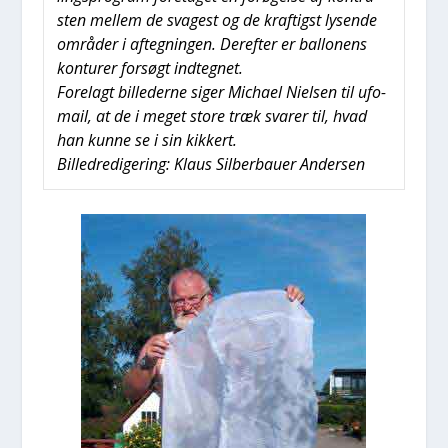
sten mel­lem de sva­gest og de kraf­tigst lysen­de
områ­der i afteg­nin­gen. Der­ef­ter er bal­lo­nens
kon­tu­rer for­søgt ind­teg­net.
Fore­lagt bil­le­der­ne siger Micha­el Niel­sen til ufo-
mail, at de i meget sto­re træk sva­rer til, hvad
han kun­ne se i sin kik­kert.
Bil­led­re­di­ge­ring: Klaus Sil­ber­bau­er Ander­sen