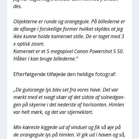
des.
Objek­ter­ne er run­de og oran­ge­gu­le. På bil­le­der­ne er
de aflan­ge i for­skel­li­ge for­mer hvil­ket skyl­des at jeg
ikke kun­ne hol­de kame­ra­et stil­le. De er taget med 3
x optisk zoom.
Kame­ra­et er et 5 mega­pixel Canon Powers­hot S 50.
Håber I kan bru­ge bil­le­der­ne.“
Efter­føl­gen­de til­fø­je­de den hel­di­ge foto­graf:
„De gul­or­an­ge lys blev set fra vores have. Det var
mørkt med et svagt skær af det sid­ste af sol­ned­gan­
gen på sky­er­ne i det neder­ste af hori­son­ten. Him­len
var helt mørk, og det var stjer­ne­klart.
Min kære­ste kig­ge­de ud af vin­du­et og fik så øje på
de oran­ge­gu­le lys på him­len. Vi gik ud i haven og så,