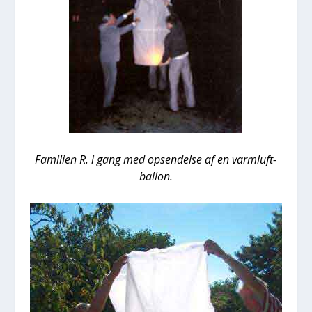
Fami­li­en R. i gang med opsen­del­se af en varm­luft­
bal­lon.