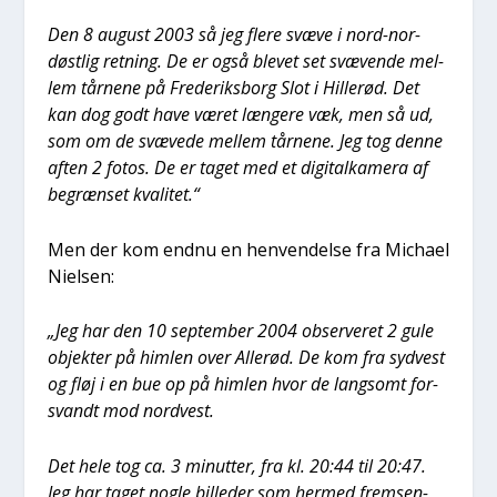
Den 8 august 2003 så jeg fle­re svæ­ve i nord-nor­
døst­lig ret­ning. De er også ble­vet set svæ­ven­de mel­
lem tår­ne­ne på Fre­de­riks­borg Slot i Hil­le­rød. Det
kan dog godt have været læn­ge­re væk, men så ud,
som om de svæ­ve­de mel­lem tår­ne­ne. Jeg tog den­ne
aften 2 fotos. De er taget med et digi­tal­ka­me­ra af
begræn­set kva­li­tet.“
Men der kom end­nu en hen­ven­del­se fra Micha­el
Niel­sen:
„Jeg har den 10 sep­tem­ber 2004 obser­ve­ret 2 gule
objek­ter på him­len over Alle­rød. De kom fra syd­vest
og fløj i en bue op på him­len hvor de lang­somt for­
svandt mod nord­vest.
Det hele tog ca. 3 minut­ter, fra kl. 20:44 til 20:47.
Jeg har taget nog­le bil­le­der som her­med frem­sen­