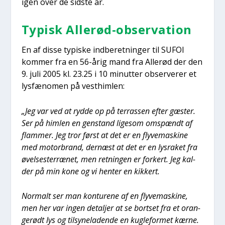
igen over de sid­ste år.
Typisk Alle­rød-obser­va­tion
En af dis­se typi­ske ind­be­ret­nin­ger til SUFOI
kom­mer fra en 56-årig mand fra Alle­rød der den
9. juli 2005 kl. 23.25 i 10 minut­ter obser­ve­rer et
lys­fæ­no­men på vest­him­len:
„Jeg var ved at ryd­de op på ter­ras­sen efter gæster.
Ser på him­len en gen­stand lige­som oms­pændt af
flam­mer. Jeg tror først at det er en fly­ve­ma­ski­ne
med motor­brand, der­næst at det er en lys­ra­ket fra
øvel­ses­ter­ræ­net, men ret­nin­gen er for­kert. Jeg kal­
der på min kone og vi hen­ter en kik­kert.
Nor­malt ser man kon­tu­re­ne af en fly­ve­ma­ski­ne,
men her var ingen detal­jer at se bort­set fra et oran­
ge­rødt lys og til­sy­ne­la­den­de en kug­le­for­met kær­ne.