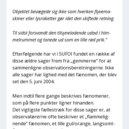
Objek­tet bevæ­ge­de sig ikke som hver­ken fly­ve­ma­
ski­ner eller lys­ra­ket­ter gør idet den skif­te­de ret­ning.
Til sidst for­svandt den til­sy­ne­la­den­de udad i him­
mel­rum­met og tone­de ud som en lil­le rød prik.“
Efter­føl­gen­de har vi i SUFOI fun­det en ræk­ke af
dis­se ældre sager frem fra „gem­mer­ne“ for at
sam­men­lig­ne obser­va­tions­be­ret­nin­ger­ne. Ikke
alle sager har lig­hed med det fæno­men, der blev
set den 5. juni 2004.
Men ind­til fle­re gan­ge beskri­ves fæno­me­ner,
som på fle­re punk­ter lig­ner hin­an­den.
Det vig­tig­ste fæl­les­træk for dis­se sager er, at
obser­va­tø­rer­ne ofte beskri­ver et „flam­me­lig­
nen­de“ fæno­men, et lil­le gul/orange, lang­somt­