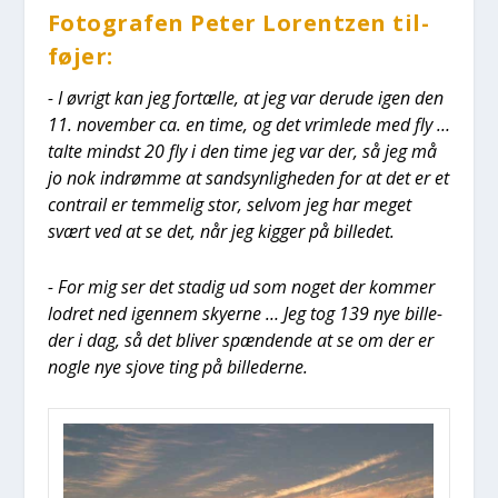
Foto­gra­fen Peter Lorentzen til­
fø­jer:
- I øvrigt kan jeg for­tæl­le, at jeg var der­u­de igen den
11. novem­ber ca. en time, og det vrim­le­de med fly …
tal­te mindst 20 fly i den time jeg var der, så jeg må
jo nok indrøm­me at sand­syn­lig­he­den for at det er et
con­trail er tem­me­lig stor, selv­om jeg har meget
svært ved at se det, når jeg kig­ger på bil­le­det.
- For mig ser det sta­dig ud som noget der kom­mer
lodret ned igen­nem sky­er­ne … Jeg tog 139 nye bil­le­
der i dag, så det bli­ver spæn­den­de at se om der er
nog­le nye sjove ting på bil­le­der­ne.