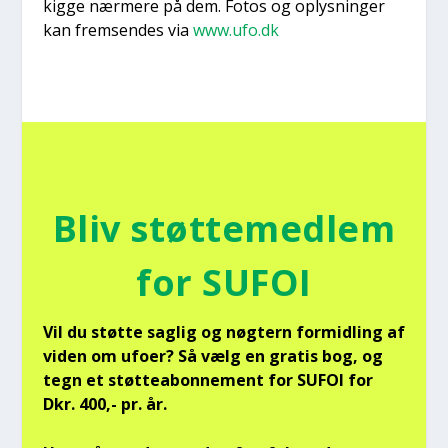
kig­ge nær­me­re på dem. Fotos og oplys­nin­ger
kan frem­sen­des via
www.ufo.dk
Bliv støt­te­med­lem
for SUFOI
Vil du støt­te sag­lig og nøg­tern for­mid­ling af
viden om ufo­er? Så vælg en gra­tis bog, og
tegn et støt­tea­bon­ne­ment for SUFOI for
Dkr. 400,- pr. år.