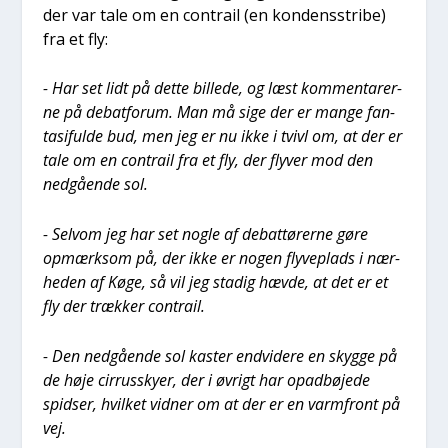
der var tale om en con­trail (en kon­dens­stri­be)
fra et fly:
- Har set lidt på det­te bil­le­de, og læst kom­men­ta­rer­
ne på debat­forum. Man må sige der er man­ge fan­
ta­si­ful­de bud, men jeg er nu ikke i tvivl om, at der er
tale om en con­trail fra et fly, der fly­ver mod den
ned­gå­en­de sol.
- Selv­om jeg har set nog­le af debat­tø­rer­ne gøre
opmærk­som på, der ikke er nogen fly­ve­plads i nær­
he­den af Køge, så vil jeg sta­dig hæv­de, at det er et
fly der træk­ker con­trail.
- Den ned­gå­en­de sol kaster end­vi­de­re en skyg­ge på
de høje cir­rus­sky­er, der i øvrigt har opad­bø­je­de
spid­ser, hvil­ket vid­ner om at der er en varm­front på
vej.