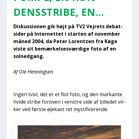
DENS­STRI­BE, EN…
Dis­kus­sio­nen gik højt på TV2 Vej­re­ts debat­
si­der på Inter­net­tet i star­ten af novem­ber
måned 2004, da Peter Lorentzen fra Køge
viste sit bemær­kel­ses­vær­di­ge foto af en
sol­ned­gang.
Af Ole Hen­nings­en
Ingen tvivl, det er et flot foto, og den mar­kan­te
hvi­de stri­be for­oven i ven­stre side af bil­le­det vir­
ker ved før­ste øje­kast ret mysti­fi­ce­ren­de.