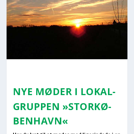
NYE MØDER I LOKAL­
GRUP­PEN »STOR­KØ­
BEN­HAVN«