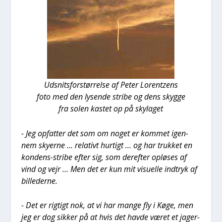
Udsnits­for­stør­rel­se af Peter Lorentzens
foto med den lysen­de stri­be og dens skyg­ge
fra solen kastet op på skyla­get
- Jeg opfat­ter det som om noget er kom­met igen­
nem sky­er­ne … rela­tivt hur­tigt … og har truk­ket en
kon­dens-stri­be efter sig, som der­ef­ter oplø­ses af
vind og vejr … Men det er kun mit visu­el­le ind­tryk af
bil­le­der­ne.
- Det er rig­tigt nok, at vi har man­ge fly i Køge, men
jeg er dog sik­ker på at hvis det hav­de været et jager­