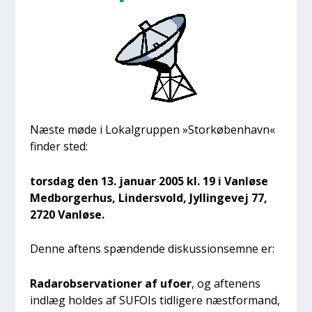
Næste møde i Lokal­grup­pen »Stor­kø­ben­havn«
fin­der sted:
tors­dag den 13. janu­ar 2005 kl. 19 i Van­lø­se
Med­bor­ger­hus, Lin­der­s­vold, Jyl­lin­ge­vej 77,
2720 Van­lø­se.
Den­ne aftens spæn­den­de dis­kus­sions­em­ne er:
Rada­rob­ser­va­tio­ner af ufo­er
, og afte­nens
ind­læg hol­des af SUFOIs tid­li­ge­re næst­for­mand,