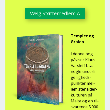
Vælg Støt­te­med­lem A
Temp­let og
Gra­len
I den­ne bog
påvi­ser Klaus
Aars­l­eff bl.a.
nog­le under­li­
ge lig­heds­
punk­ter mel­
lem ste­nal­der­
kul­tu­ren på
Mal­ta og en til­
sva­ren­de 5.000