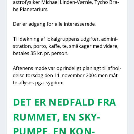
astro­fy­si­ker Micha­el Lin­den-Vørn­le, Tycho Bra­
he Pla­ne­ta­ri­um.
Der er adgang for alle inter­es­se­re­de.
Til dæk­ning af lokal­grup­pens udgif­ter, admi­ni­
stra­tion, por­to, kaf­fe, te, småka­ger med vide­re,
beta­les 35 kr. pr. per­son.
Afte­nens møde var oprin­de­ligt plan­lagt til afhol­
del­se tors­dag den 11. novem­ber 2004 men måt­
te afly­ses pga. syg­dom.
DET ER NED­FALD FRA
RUM­MET, EN SKY­
PUM­PE, EN KON­