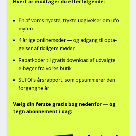
Hvert år mod­ta­ger du efter­føl­gen­de:
En af vores nye­ste, tryk­te udgi­vel­ser om ufo­
myten
4 årli­ge onli­ne­mø­der — og adgang til opta­
gel­ser af tid­li­ge­re møder
Rabat­ko­der til gra­tis down­lo­ad af udvalg­te
e‑bøger fra vores butik
SUFOI’s års­rap­port, som opsum­me­rer den
for­gang­ne år
Vælg din før­ste gra­tis bog neden­for — og
tegn abon­ne­ment i dag: