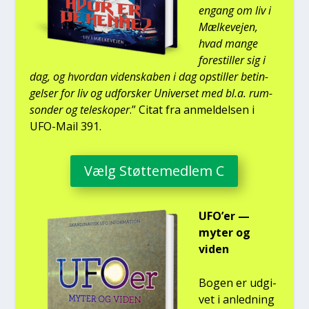
engang om liv i
Mæl­ke­vej­en,
hvad man­ge
fore­stil­ler sig i
dag, og hvor­dan viden­ska­ben i dag opstil­ler betin­
gel­ser for liv og udfor­sker Uni­ver­set med bl.a. rum­
son­der og telesko­per
.” Citat fra anmel­del­sen i
UFO-Mail 391.
Vælg Støt­te­med­lem C
UFO’er —
myter og
viden
Bogen er udgi­
vet i anled­ning