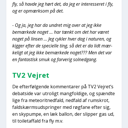
fly, så hav­de jeg hørt det, da jeg er inter­es­se­ret i fly,
og er opmærk­som på det.
- Og ja, jeg har da undret mig over at jeg ikke
bemær­ke­de noget … har tænkt om det har været
noget på lin­sen … Jeg cyk­ler hver dag i natu­ren, og
kig­ger efter de spe­ci­el­le ting, så det er da lidt mær­
ke­ligt at jeg ikke bemær­ke­de noget??? Men det var
en fan­ta­stisk smuk og far­ve­rig sol­ned­gang.
TV2 Vej­ret
De efter­føl­gen­de kom­men­ta­rer på TV2 Vej­re­t’s
debat­si­de var utro­ligt mang­fol­di­ge, og spænd­te
lige fra mete­o­rit­ned­fald, ned­fald af rum­skrot,
faldskærms­ud­sprin­ger med røg­fa­ne efter sig,
en sky­pum­pe, en læk bal­lon, der slip­per gas ud,
til toile­taf­fald fra fly m.v.