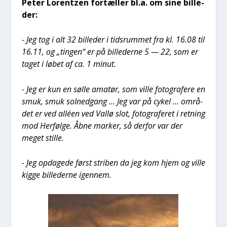
Peter Lorentzen for­tæl­ler bl.a. om sine bil­le­
der:
- Jeg tog i alt 32 bil­le­der i tids­rum­met fra kl. 16.08 til
16.11, og „tin­gen“ er på bil­le­der­ne 5 — 22, som er
taget i løbet af ca. 1 minut.
- Jeg er kun en søl­le ama­tør, som vil­le foto­gra­fe­re en
smuk, smuk sol­ned­gang … Jeg var på cykel … områ­
det er ved alléen ved Val­lø slot, foto­gra­fe­ret i ret­ning
mod Her­føl­ge. Åbne mar­ker, så der­for var der
meget stil­le.
- Jeg opda­ge­de først stri­ben da jeg kom hjem og vil­le
kig­ge bil­le­der­ne igen­nem.