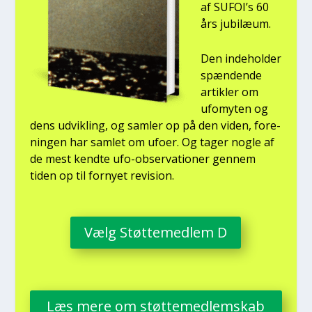
af SUFOI’s 60
års jubilæum.
Den inde­hol­der
spæn­den­de
artik­ler om
ufo­myten og
dens udvik­ling, og sam­ler op på den viden, for­e­
nin­gen har sam­let om ufo­er. Og tager nog­le af
de mest kend­te ufo-obser­va­tio­ner gen­nem
tiden op til for­ny­et revi­sion.
Vælg Støt­te­med­lem D
Læs mere om støt­te­med­lem­skab