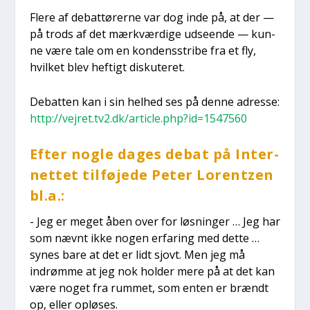
Fle­re af debat­tø­rer­ne var dog inde på, at der —
på trods af det mærk­vær­di­ge udse­en­de — kun­
ne være tale om en kon­dens­stri­be fra et fly,
hvil­ket blev hef­tigt dis­ku­te­ret.
Debat­ten kan i sin hel­hed ses på den­ne adres­se:
http://vejret.tv2.dk/article.php?id=1547560
Efter nog­le dages debat på Inter­
net­tet til­fø­je­de Peter Lorentzen
bl.a.:
- Jeg er meget åben over for løs­nin­ger … Jeg har
som nævnt ikke nogen erfa­ring med det­te …
synes bare at det er lidt sjovt. Men jeg må
indrøm­me at jeg nok hol­der mere på at det kan
være noget fra rum­met, som enten er brændt
op, eller oplø­ses.