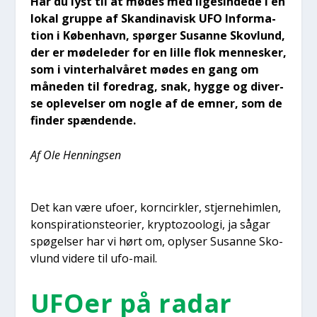
Har du lyst til at mødes med lige­sin­de­de i en
lokal grup­pe af Skan­di­na­visk UFO Infor­ma­
tion i Køben­havn, spør­ger Sus­an­ne Sko­vlund,
der er møde­le­der for en lil­le flok men­ne­sker,
som i vin­ter­hal­vå­ret mødes en gang om
måne­den til fored­rag, snak, hyg­ge og diver­
se ople­vel­ser om nog­le af de emner, som de
fin­der spæn­den­de.
Af Ole Hen­nings­en
Det kan være ufo­er, kor­n­cirk­ler, stjer­ne­him­len,
kon­spira­tions­te­o­ri­er, kryp­tozoo­lo­gi, ja sågar
spø­gel­ser har vi hørt om, oply­ser Sus­an­ne Sko­
vlund vide­re til ufo-mail.
UFO­er på radar