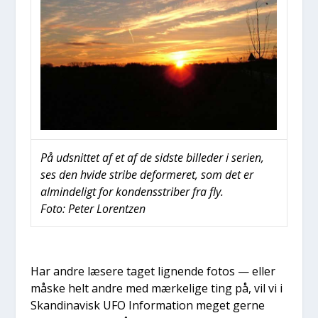
På udsnit­tet af et af de sid­ste bil­le­der i seri­en,
ses den hvi­de stri­be defor­me­ret, som det er
almin­de­ligt for kon­dens­stri­ber fra fly.
Foto: Peter Lorentzen
Har andre læse­re taget lig­nen­de fotos — eller
måske helt andre med mær­ke­li­ge ting på, vil vi i
Skan­di­na­visk UFO Infor­ma­tion meget ger­ne