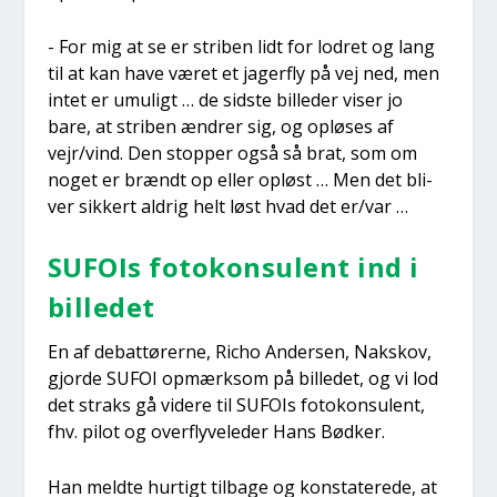
- For mig at se er stri­ben lidt for lodret og lang
til at kan have været et jager­fly på vej ned, men
intet er umu­ligt … de sid­ste bil­le­der viser jo
bare, at stri­ben ændrer sig, og oplø­ses af
vejr/vind. Den stop­per også så brat, som om
noget er brændt op eller opløst … Men det bli­
ver sik­kert aldrig helt løst hvad det er/var …
SUFOIs foto­kon­su­lent ind i
bil­le­det
En af debat­tø­rer­ne, Richo Ander­sen, Naks­kov,
gjor­de SUFOI opmærk­som på bil­le­det, og vi lod
det straks gå vide­re til SUFOIs foto­kon­su­lent,
fhv. pilot og over­fly­ve­l­e­der Hans Bød­ker.
Han meld­te hur­tigt til­ba­ge og kon­sta­te­re­de, at