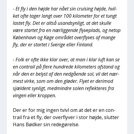
- Et fly i den høj­de har nået sin cru­i­sing høj­de, hvil­
ket ofte tager langt over 100 kilo­me­ter for et tungt
lastet fly. Det er alt­så usand­syn­ligt, at det skul­le
være star­tet fra en nær­lig­gen­de fly­ve­plads, og net­op
Køben­havn og Køge områ­det over­fly­ves af man­ge
fly, der er star­tet i Sve­ri­ge eller Fin­land.
- Folk er ofte ikke klar over, at man i klar luft kan se
en con­trail på fle­re hund­re­de kilo­me­ters afstand og
når den er belyst af den ned­gå­en­de sol, vil det nær­
mest vir­ke, som om den glø­der. Fly­et er der­i­mod
sjæl­dent syn­ligt, med­min­dre solen reflek­te­res fra
vin­gen eller krop­pen.
Der er for mig ingen tvivl om at det er en con­
trail fra et fly, der over­fly­ver i stor høj­de, slut­ter
Hans Bød­ker sin rede­gø­rel­se.