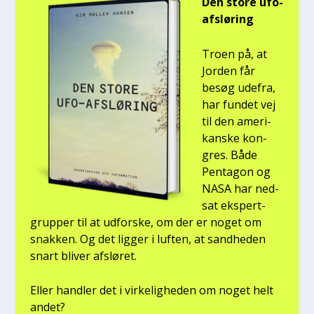
Den sto­re ufo-
afslø­ring
Tro­en på, at
Jor­den får
besøg ude­fra,
har fun­det vej
til den ame­ri­
kan­ske kon­
gres. Både
Pen­ta­gon og
NASA har ned­
sat eks­pert­
grup­per til at udfor­ske, om der er noget om
snak­ken. Og det lig­ger i luf­ten, at sand­he­den
snart bli­ver afslø­ret.
Eller hand­ler det i vir­ke­lig­he­den om noget helt
andet?