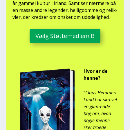
år gam­mel kul­tur i Irland. Samt ser nær­me­re på
en mas­se andre legen­der, hel­lig­dom­me og relik­
vi­er, der kred­ser om ønsket om udø­de­lig­hed.
Vælg Støt­te­med­lem B
Hvor er de
hen­ne?
”
Claus Hem­mert
Lund har skre­vet
en glim­ren­de
bog om, hvad
nog­le men­ne­
sker tro­e­de