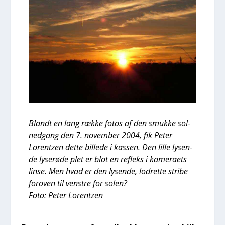
Blandt en lang ræk­ke fotos af den smuk­ke sol­
ned­gang den 7. novem­ber 2004, fik Peter
Lorentzen det­te bil­le­de i kas­sen. Den lil­le lysen­
de lyse­rø­de plet er blot en refleks i kame­ra­ets
lin­se. Men hvad er den lysen­de, lod­ret­te stri­be
for­oven til ven­stre for solen?
Foto: Peter Lorentzen