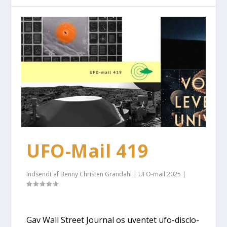
UFO-Mail 419
Indsendt af
Benny Christen Grandahl
|
UFO-mail 2025
|
Gav Wall Stre­et Jour­nal os uven­tet ufo-disclo­