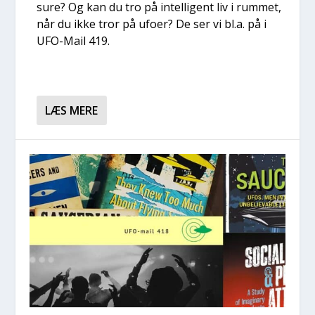
su­re? Og kan du tro på intel­li­gent liv i rum­met,
når du ikke tror på ufo­er? De ser vi bl.a. på i
UFO-Mail 419.
LÆS MERE