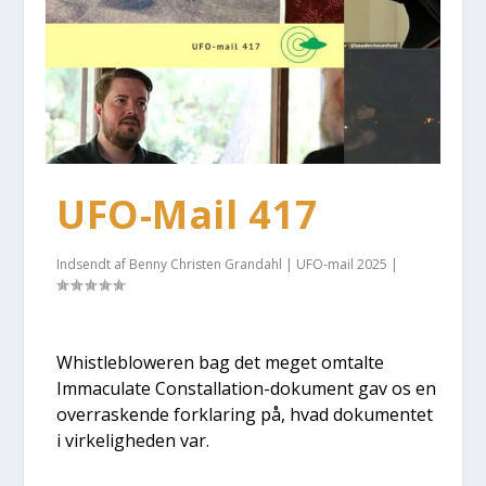
UFO-Mail 417
Indsendt af
Benny Christen Grandahl
|
UFO-mail 2025
|
Whi­st­le­blowe­ren bag det meget omtal­te
Imma­cu­la­te Con­stal­la­tion-doku­ment gav os en
over­ra­sken­de for­kla­ring på, hvad doku­men­tet
i vir­ke­lig­he­den var.