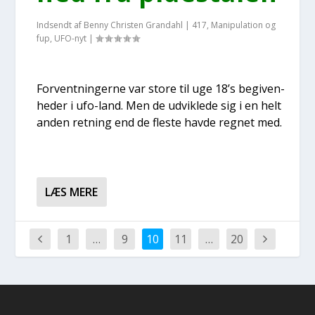
Indsendt af
Benny Christen Grandahl
|
417
,
Manipulation og
fup
,
UFO-nyt
|
For­vent­nin­ger­ne var sto­re til uge 18’s begi­ven­
he­der i ufo-land. Men de udvik­le­de sig i en helt
anden ret­ning end de fle­ste hav­de reg­net med.
LÆS MERE
1
…
9
10
11
…
20