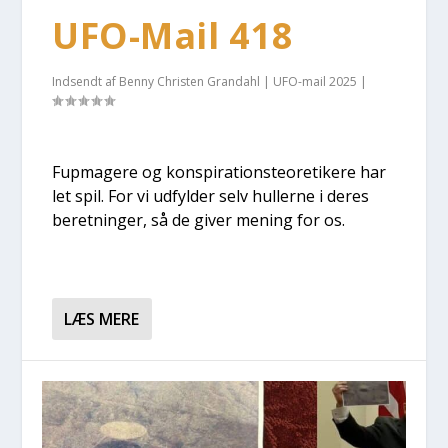
UFO-Mail 418
Indsendt af
Benny Christen Grandahl
|
UFO-mail 2025
|
Fup­ma­ge­re og kon­spira­tions­te­o­re­ti­ke­re har
let spil. For vi udfyl­der selv hul­ler­ne i deres
beret­nin­ger, så de giver mening for os.
LÆS MERE