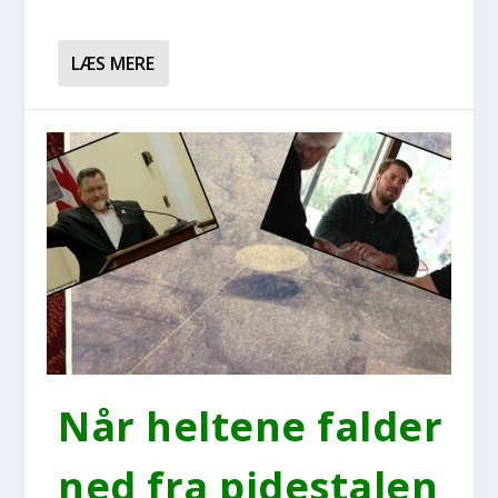
LÆS MERE
Når hel­te­ne fal­der
ned fra pidesta­len