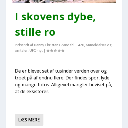
I sko­vens dybe,
stil­le ro
Indsendt af
Benny Christen Grandahl
|
420
,
Anmeldelser og
omtaler
,
UFO-nyt
|
De er ble­vet set af tusin­der ver­den over og
tro­et på af end­nu fle­re. Der fin­des spor, lyde
og man­ge fotos. Alli­ge­vel mang­ler bevi­set på,
at de eksi­ste­rer.
LÆS MERE