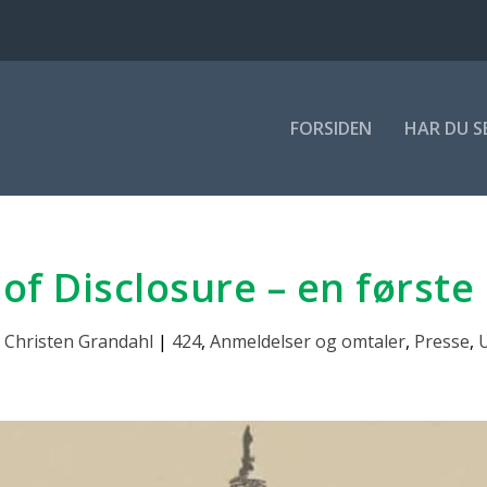
FOR­SI­DEN
HAR DU S
f Disclo­su­re – en før­ste
 Christen Grandahl
|
424
,
Anmeldelser og omtaler
,
Presse
,