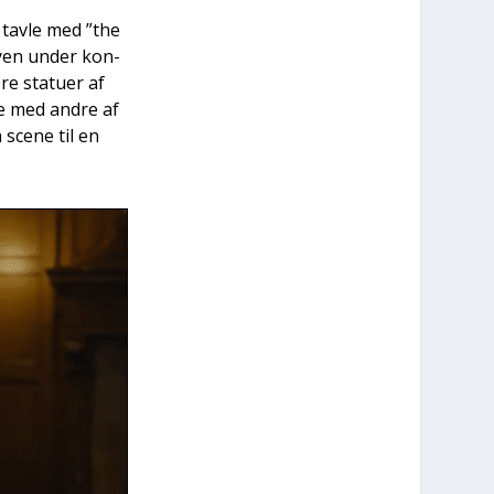
n tav­le med ”the
ay­en under kon­
e sta­tu­er af
­le med andre af
 sce­ne til en