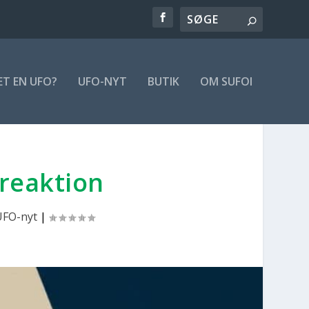
ET EN UFO?
UFO-NYT
BUTIK
OM SUFOI
 reak­tion
UFO-nyt
|