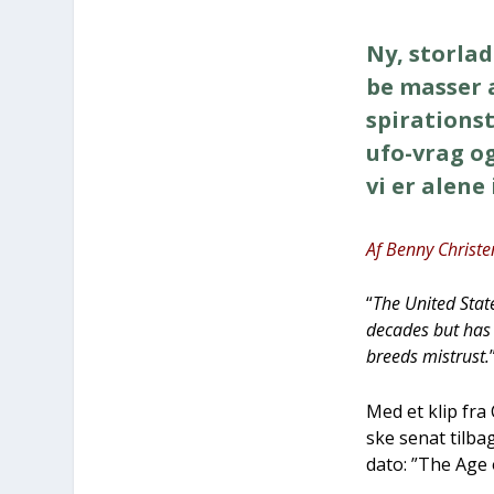
Ny, stor­la­
be mas­ser 
spira­tions­
ufo-vrag og
vi er ale­ne i
Af Ben­ny Chri­ste
“
The Uni­ted Sta­
deca­des but has r
bre­eds mistrust.
Med et klip fra 
ske senat til­ba
dato: ”The Age o