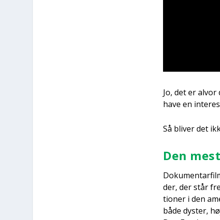
Jo, det er alvor
have en inter­es
Så bli­ver det i
Den mest 
Doku­men­tar­fil
der, der står fr
tio­ner i den am
både dyster, høj