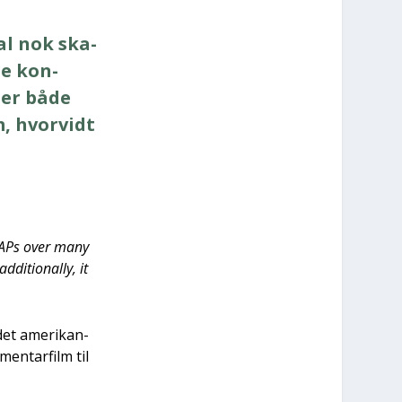
kal nok ska­
te kon­
­ler både
, hvor­vidt
 UAPs over many
i­tio­nal­ly, it
et ame­ri­kan­
en­tar­film til