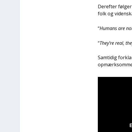
Der­ef­ter føl­ge
folk og viden­s
“
Humans are not th
“
They’re real, th
Sam­ti­dig for­k
opmærk­som­me 