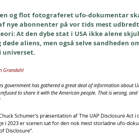
den og flot foto­gra­fe­ret ufo-doku­men­tar s
af nye abon­nen­ter på vor tids mest udbred­
te­o­ri: At den dybe stat i USA ikke ale­ne skju
 døde ali­ens, men også sel­ve sand­he­den om
 uni­ver­set.​
n Gran­da­hl
tes gover­n­ment has gat­he­red a gre­at deal of infor­ma­tion about
efu­sed to sha­re it with the Ame­ri­can peop­le. That is wrong, and add
”
Chuck Schumer’s præ­sen­ta­tion af The UAP Disclo­su­re Act i d
­ge i 2023 er sce­nen sat for den nok mest stor­lad­ne ufo-doku­m
f Disclo­su­re”.