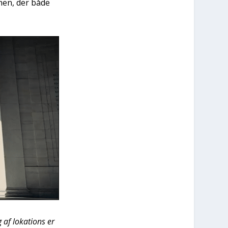
­men, der både
 af loka­tions er