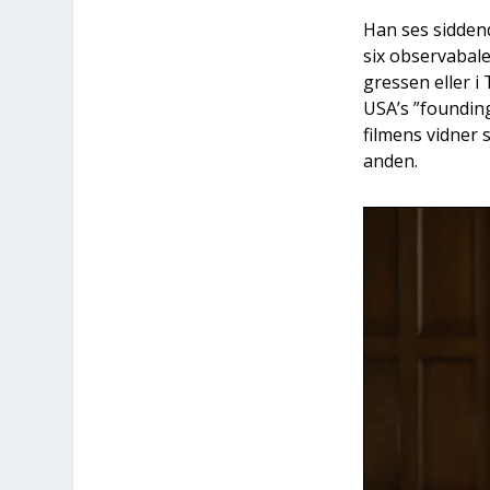
Han ses sid­den­d
six obser­va­ba­
gres­sen eller i 
USA’s ”foun­ding
fil­mens vid­ner 
anden.