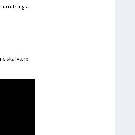
fter­ret­nings­
r­ne skal være