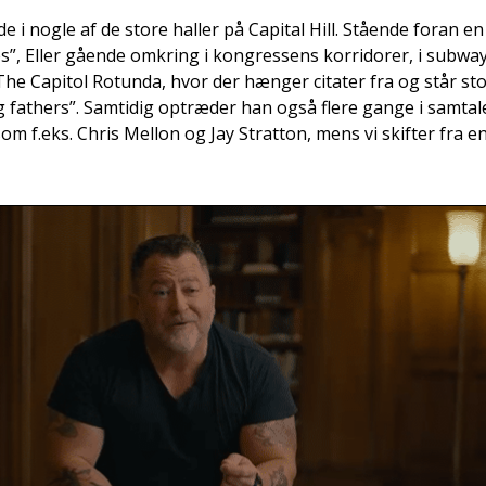
e i nog­le af de sto­re hal­ler på Capi­tal Hill. Stå­en­de for­an e
les”, Eller gåen­de omkring i kon­gres­sens kor­ri­do­rer, i sub­w
The Capi­tol Rotun­da, hvor der hæn­ger cita­ter fra og står sto­r
 fat­hers”. Sam­ti­dig optræ­der han også fle­re gan­ge i sam­ta
som f.eks. Chris Mel­lon og Jay Strat­ton, mens vi skif­ter fra en