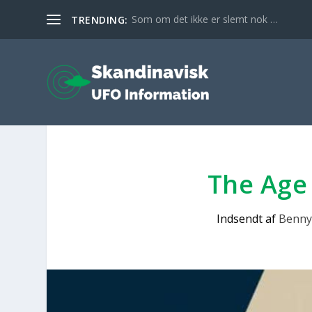
Som om det ikke er slemt nok …
TRENDING:
The Age o
Indsendt af
Benny