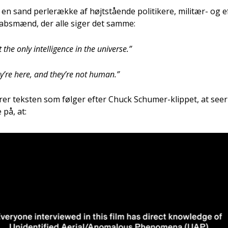
r en sand per­leræk­ke af højt­stå­en­de poli­ti­ke­re, mili­tær- og e
kabs­mænd, der alle siger det sam­me:
e only intel­li­gen­ce in the uni­ver­se.”
ey’re here, and they’re not human.”
la­rer tek­sten som føl­ger efter Chuck Schu­mer-klip­pet, at see
på, at: