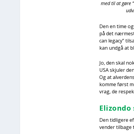
med til at gøre “
udvi
Den en time og h
på det nær­me­st
can lega­cy” til­
kan und­gå at bli
Jo, den skal nok s
USA skju­ler den
Og at alver­dens
kom­me først med 
vrag, de respek­ti
Elizon­do 
Den tid­li­ge­re 
ven­der til­ba­ge