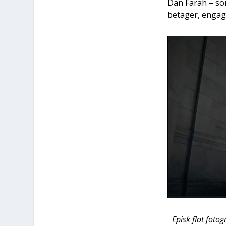
Dan Farah – som 
beta­ger, enga­ge
Episk flot foto­