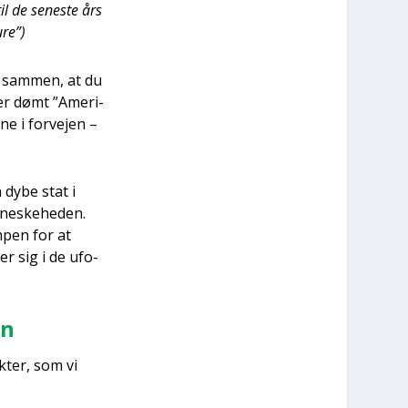
il de sene­ste års
­re”)
t sam­men, at du
 er dømt ”Ame­ri­
ne i for­vej­en –
n dybe stat i
ne­ske­he­den.
­pen for at
er sig i de ufo-
en
k­ter, som vi