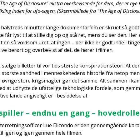
The Age of Disclo­su­re” ekstra over­be­vi­sen­de for dem, der er nye t
k­ling inden for ufo-sagen. (Skærm­bil­le­de fra “The Age of Disclo­su
alv­treds minut­ter lan­ge doku­men­tar­film er skru­et så god
e får lyst til at stil­le dig op og stå ret, mens du ser den. Her
sat en så vold­som uret, at ingen – der ikke er godt inde i tin­ge­
­ve berørt og over­be­vist af det, de hører i fil­men.
æl­ge bil­let­ter til vor tids stør­ste kon­spira­tions­te­o­ri: At de
 stør­ste sand­hed i men­ne­ske­he­dens histo­rie fra net­op men­
 øvri­ge sto­re krigs­mag­ter gør det sam­me. Alt sam­men i kam
at udnyt­te de ufat­te­li­ge tek­no­lo­gi­ske for­de­le, som gem­m
­ve lan­de angi­ve­ligt er i besid­del­se af.
spil­ler – end­nu en gang – hoved­rol­l
efter­ret­nings­of­fi­cer Lue Elizon­do er den gen­nem­gå­en­de kara
 til igen og igen gen­nem hele fil­men.