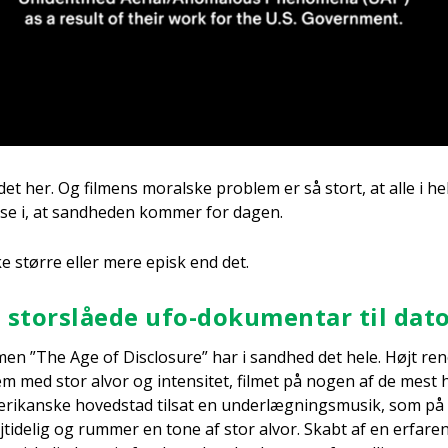
 det her. Og fil­mens moral­ske pro­blem er så stort, at alle i he
­se i, at sand­he­den kom­mer for dagen.
kke stør­re eller mere episk end det.
stor­slå­e­de ufo-doku­men­tar til dat
­men ”The Age of Disclo­su­re” har i sand­hed det hele. Højt ren
em med stor alvor og inten­si­tet, fil­met på nogen af de mest hi
e­ri­kan­ske hoved­stad til­sat en under­læg­nings­mu­sik, som på
­ti­de­lig og rum­mer en tone af stor alvor. Skabt af en erfa­ren