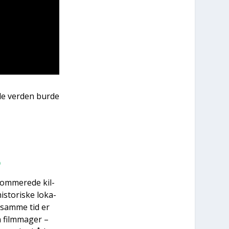
le ver­den bur­de
o
om­me­re­de kil­
sto­ri­ske loka­
 sam­me tid er
 film­ma­ger –