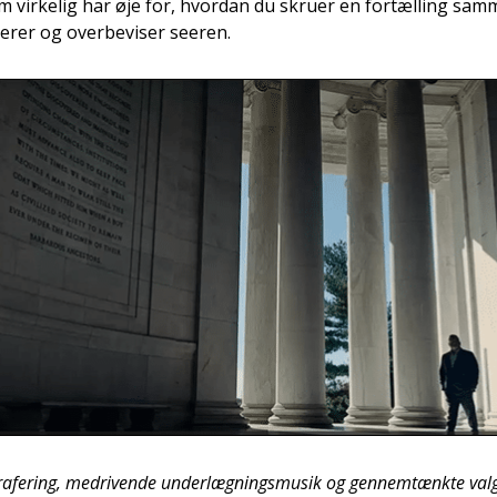
vir­ke­lig har øje for, hvor­dan du skru­er en for­tæl­ling sam
­rer og over­be­vi­ser see­ren.
gra­fe­ring, medri­ven­de under­læg­nings­mu­sik og gen­nemtænk­te valg