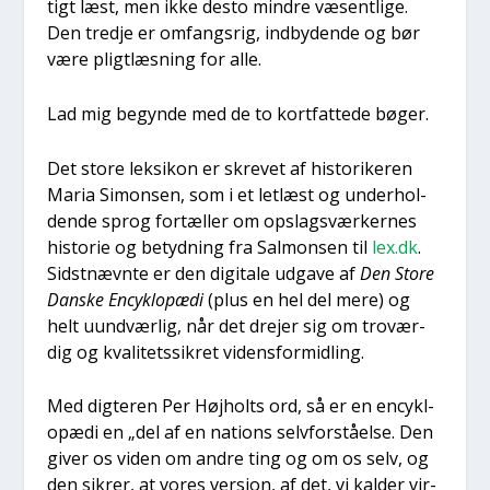
tigt læst, men ikke desto min­dre væsent­li­ge.
Den tred­je er omfangs­rig, ind­by­den­de og bør
være pligt­læs­ning for alle.
Lad mig begyn­de med de to kort­fat­te­de bøger.
Det sto­re lek­si­kon er skre­vet af histo­ri­ke­ren
Maria Simon­sen, som i et let­læst og under­hol­
den­de sprog for­tæl­ler om opslags­vær­ker­nes
histo­rie og betyd­ning fra Sal­mon­sen til
lex.dk
.
Sidst­nævn­te er den digi­ta­le udga­ve af
Den Sto­re
Dan­ske Encykl­o­pæ­di
(plus en hel del mere) og
helt uund­vær­lig, når det dre­jer sig om tro­vær­
dig og kva­li­tets­sik­ret videns­for­mid­ling.
Med dig­te­ren Per Højholts ord, så er en encykl­
o­pæ­di en „del af en nations selv­for­stå­el­se. Den
giver os viden om andre ting og om os selv, og
den sik­rer, at vores ver­sion, af det, vi kal­der vir­