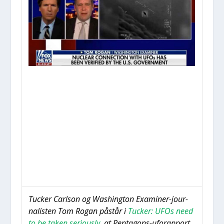
Tuck­er Carl­son og Was­hin­g­ton Exa­mi­ner-jour­
na­li­sten Tom Rogan påstår i
Tuck­er: UFOs need
to be taken serious­ly
, at Pen­ta­gons-uforap­port