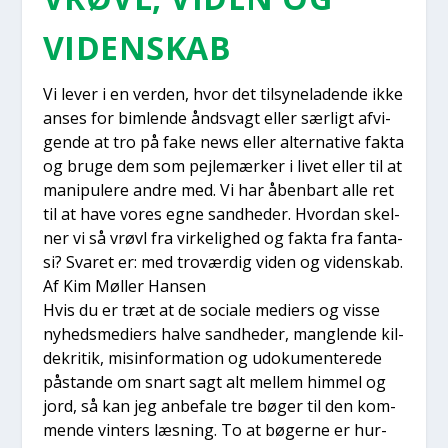
VIDEN­SKAB
Vi lever i en ver­den, hvor det til­sy­ne­la­den­de ikke
anses for bim­len­de åndsvagt eller sær­ligt afvi­
gen­de at tro på fake news eller alter­na­ti­ve fak­ta
og bru­ge dem som pej­le­mær­ker i livet eller til at
mani­p­u­le­re andre med. Vi har åben­bart alle ret
til at have vores egne sand­he­der. Hvor­dan skel­
ner vi så vrøvl fra vir­ke­lig­hed og fak­ta fra fan­ta­
si? Sva­ret er: med tro­vær­dig viden og viden­skab.
Af Kim Møl­ler Han­sen
Hvis du er træt at de soci­a­le medi­ers og vis­se
nyheds­me­di­ers hal­ve sand­he­der, mang­len­de kil­
de­kri­tik, mis­in­for­ma­tion og udo­ku­men­te­re­de
påstan­de om snart sagt alt mel­lem him­mel og
jord, så kan jeg anbe­fa­le tre bøger til den kom­
men­de vin­ters læs­ning. To at bøger­ne er hur­