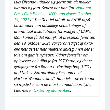
Luis Elizon­do udta­ler sig ger­ne om alt mel­lem
him­mel og jord. Sene­st har han ifm.
Natio­nal
Press Club Event — UFO’s and Nukes Octo­ber
19, 2021
til The Debri­ef udtalt, at AATIP også
hav­de viden om adskil­li­ge ned­luk­nin­ger af
atom­mis­sil-instal­la­tio­ner for­år­sa­get af UAP’s.
Man kun­ne få det ind­tryk, at pres­se­kon­fe­ren­cen
den 19. okto­ber 2021 var for­an­le­di­get af aktu­
el­le hæn­del­ser nær mili­tæ­re anlæg, men der er
tale om gam­le nyhe­der. Vid­ner for­tæl­ler om
ople­vel­ser helt til­ba­ge fra 1970’erne, og det er
gen­gan­ge­re fra Robert L. Hastings bog „UFOs
and Nukes: Extra­or­di­nary Enco­un­ters at
Nuclear Wea­pons Sites“. Hæn­del­ser­ne er knapt
så mysti­ske, som de måske umid­del­bart lyder.
Læs mere i
UFO­er og atom­vå­ben
.