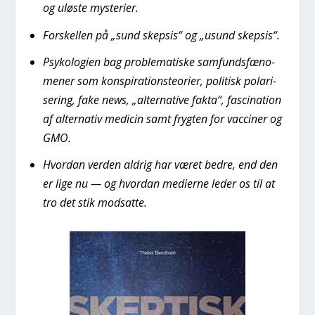
og ulø­ste myste­ri­er.
For­skel­len på „sund skep­sis“ og „usund skep­sis“.
Psy­ko­lo­gi­en bag pro­ble­ma­ti­ske sam­funds­fæ­no­
me­ner som kon­spira­tions­te­o­ri­er, poli­tisk pola­ri­
se­ring, fake news, „alter­na­ti­ve fak­ta“, fasci­na­tion
af alter­na­tiv medi­cin samt fryg­ten for vac­ci­ner og
GMO.
Hvor­dan ver­den aldrig har været bed­re, end den
er lige nu — og hvor­dan medi­er­ne leder os til at
tro det stik mod­sat­te.