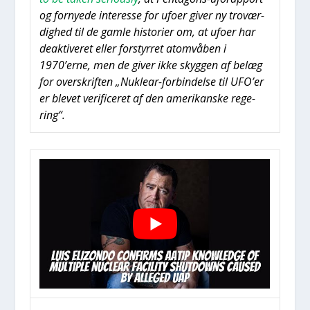
og for­ny­e­de inter­es­se for ufo­er giver ny tro­vær­
dig­hed til de gam­le histo­ri­er om, at ufo­er har
deak­ti­ve­ret eller for­styr­ret atom­vå­ben i
1970’erne, men de giver ikke skyg­gen af belæg
for over­skrif­ten „Nuk­lear-for­bin­del­se til UFO’er
er ble­vet veri­fi­ce­ret af den ame­ri­kan­ske rege­
ring“.