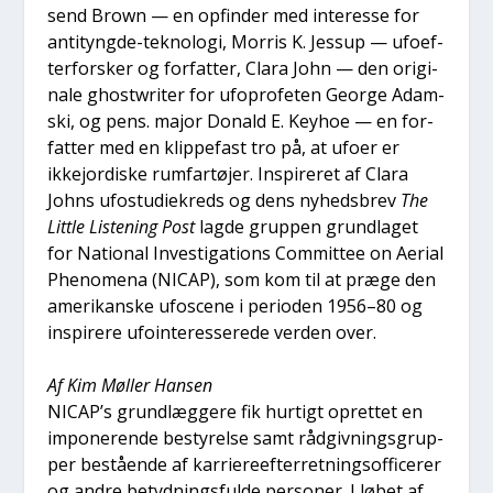
send Brown — en opfin­der med inter­es­se for
anti­tyng­de-tek­no­lo­gi, Mor­ris K. Jes­sup — ufo­ef­
ter­for­sker og for­fat­ter, Cla­ra John — den ori­gi­
na­le ghostwri­ter for ufopro­fe­ten Geor­ge Adam­
ski, og pens. major Donald E. Keyhoe — en for­
fat­ter med en klip­pe­fast tro på, at ufo­er er
ikkejor­di­ske rum­far­tø­jer. Inspi­re­ret af Cla­ra
Johns ufostu­di­e­kreds og dens nyheds­brev
The
Litt­le Liste­ning Post
lag­de grup­pen grund­la­get
for Natio­nal Inve­sti­ga­tions Com­mit­tee on Aeri­al
Pheno­me­na (NICAP), som kom til at præ­ge den
ame­ri­kan­ske ufos­ce­ne i peri­o­den 1956–80 og
inspi­re­re ufo­in­ter­es­se­re­de ver­den over.
Af Kim Møl­ler Han­sen
NICAP’s grund­læg­ge­re fik hur­tigt opret­tet en
impo­ne­ren­de besty­rel­se samt råd­giv­nings­grup­
per bestå­en­de af kar­ri­e­re­ef­ter­ret­nings­of­fi­ce­rer
og andre betyd­nings­ful­de per­so­ner. I løbet af