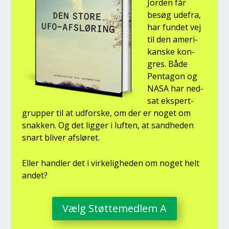
Jor­den får
besøg ude­fra,
har fun­det vej
til den ame­ri­
kan­ske kon­
gres. Både
Pen­ta­gon og
NASA har ned­
sat eks­pert­
grup­per til at udfor­ske, om der er noget om
snak­ken. Og det lig­ger i luf­ten, at sand­he­den
snart bli­ver afslø­ret.
Eller hand­ler det i vir­ke­lig­he­den om noget helt
andet?
Vælg Støt­te­med­lem A