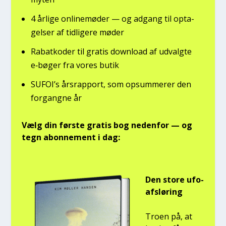
4 årli­ge onli­ne­mø­der — og adgang til opta­
gel­ser af tid­li­ge­re møder
Rabat­ko­der til gra­tis down­lo­ad af udvalg­te
e‑bøger fra vores butik
SUFOI’s års­rap­port, som opsum­me­rer den
for­gang­ne år
Vælg din før­ste gra­tis bog neden­for — og
tegn abon­ne­ment i dag:
Den sto­re ufo-
afslø­ring
Tro­en på, at