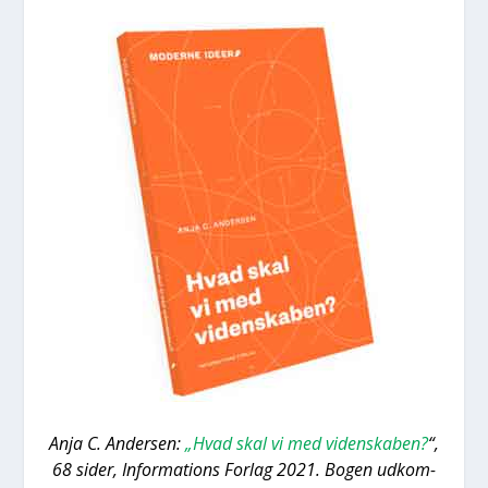
Anja C. Ander­sen:
„Hvad skal vi med viden­ska­ben?
“,
68 sider, Infor­ma­tions For­lag 2021. Bogen udkom­