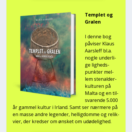
Temp­let og
Gra­len
I den­ne bog
påvi­ser Klaus
Aars­l­eff bl.a.
nog­le under­li­
ge lig­heds­
punk­ter mel­
lem ste­nal­der­
kul­tu­ren på
Mal­ta og en til­
sva­ren­de 5.000
år gam­mel kul­tur i Irland. Samt ser nær­me­re på
en mas­se andre legen­der, hel­lig­dom­me og relik­
vi­er, der kred­ser om ønsket om udø­de­lig­hed.