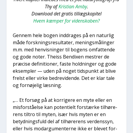
Thy af
Kri­sti­an Amby
.
Down­lo­ad det gra­tis til­lægs­ka­pi­tel
Hvem kæm­per for viden­ska­ben?
Gen­nem hele bogen ind­dra­ges på en natur­lig
måde forsk­nings­re­sul­ta­ter, menings­må­lin­ger
m.m. med hen­vis­nin­ger til bogens omfat­ten­de
og gode noter. Thei­ss Ben­dixen mestrer de
præ­ci­se defi­ni­tio­ner, faste hold­nin­ger og gode
eksemp­ler — uden på noget tids­punkt at bli­ve
frelst eller vir­ke bed­re­vi­den­de. Det er klar tale
og for­nø­je­lig læs­ning.
„… Et for­søg på at kor­ri­ge­re en myte eller en
mis­for­stå­el­se kan poten­ti­elt for­stær­ke til­hø­re­
rens til­tro til myten, især hvis myten er en
betyd­nings­fuld del af til­hø­re­rens ver­dens­syn,
eller hvis mod­ar­gu­men­ter­ne ikke er ble­vet for­