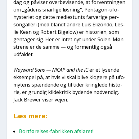
dag og påvi­ser over­be­vi­sen­de, at for­vent­nin­gen
om „gådens snar­li­ge løs­ning“, Pen­ta­gon-ufo-
hyste­ri­et og det­te medi­estunts far­ve­ri­ge per­
son­gal­le­ri (med blandt andre Luis Elizon­do, Les­
lie Kean og Robert Bige­low) er histo­ri­en, som
gen­ta­ger sig. Her er intet nyt under Solen. Møn­
stre­ne er de sam­me — og for­ment­lig også
udfal­det.
Wayward Sons — NICAP and the IC
er et lysen­de
eksem­pel på, at hvis vi skal bli­ve klo­ge­re på ufo­
mytens spæn­den­de og til tider kring­le­de histo­
rie, er grun­dig kil­de­kri­tik byden­de nød­ven­dig.
Jack Brewer viser vej­en.
Læs mere:
Bort­fø­rel­ses-fabrik­ken afslø­ret!