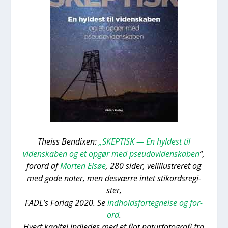
Thei­ss Ben­dixen:
„SKEPTISK — En hyl­dest til
viden­ska­ben og et opgør med pseu­d­ovi­den­ska­ben
“,
for­ord af
Mor­ten Elsøe
, 280 sider, velil­lu­stre­ret og
med gode noter, men desvær­re intet sti­kord­s­re­gi­
ster,
FAD­L’s For­lag 2020. Se
ind­holds­for­teg­nel­se og for­
ord
.
Hvert kapi­tel ind­le­des med et flot natur­fo­to­gra­fi fra