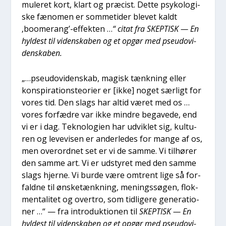
mu­le­ret kort, klart og præ­cist. Det­te psy­ko­lo­gi­
ske fæno­men er som­me­ti­der ble­vet kaldt
‚boomerang’-effekten …
“ citat fra SKEPTISK — En
hyl­dest til viden­ska­ben og et opgør med pseu­d­ovi­
den­ska­ben.
„…pseu­d­ovi­den­skab, magisk tænk­ning eller
kon­spira­tions­te­o­ri­er er [ikke] noget sær­ligt for
vores tid. Den slags har altid været med os …
vores for­fædre var ikke min­dre bega­ve­de, end
vi er i dag. Tek­no­lo­gi­en har udvik­let sig, kul­tu­
ren og leve­vi­sen er ander­le­des for man­ge af os,
men over­ord­net set er vi de sam­me. Vi til­hø­rer
den sam­me art. Vi er udsty­ret med den sam­me
slags hjer­ne. Vi bur­de være omtrent lige så for­
fald­ne til ønske­tænk­ning, menings­sø­gen, flok­
men­ta­li­tet og over­tro, som tid­li­ge­re gene­ra­tio­
ner …“ — fra intro­duk­tio­nen til
SKEPTISK — En
hyl­dest til viden­ska­ben og et opgør med pseu­d­ovi­