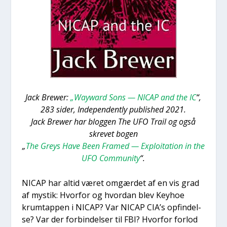
Jack Brewer:
„Wayward Sons — NICAP and the IC
“,
283 sider, Inde­pen­dent­ly publis­hed 2021.
Jack Brewer har blog­gen The UFO Trail og også
skre­vet bogen
„
The Greys Have Been Fra­med — Exploi­ta­tion in the
UFO Com­mu­ni­ty
“.
NICAP har altid været omgær­det af en vis grad
af mystik: Hvor­for og hvor­dan blev Keyhoe
krum­tap­pen i NICAP? Var NICAP CIA’s opfin­del­
se? Var der for­bin­del­ser til FBI? Hvor­for for­lod