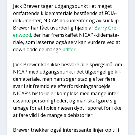
Jack Brewer tager udgangs­punkt i et meget
omfat­ten­de kil­de­ma­te­ri­a­le bestå­en­de af FOIA-
doku­men­ter, NICAP-doku­men­ter og avis­ud­klip.
Brewer har fået uvur­der­lig hjælp af
Bar­ry Gre­
enwood
, der har frem­skaf­fet NICAP-kil­de­ma­te­
ri­a­le, som læser­ne også selv kan vur­de­re ved at
down­lo­a­de de man­ge
pdf’er
.
Jack Brewer kan ikke besva­re alle spørgs­mål om
NICAP med udgangs­punkt i det til­gæn­ge­li­ge kil­
de­ma­te­ri­a­le, men han søger sta­dig efter fle­re
svar i sit frem­ti­di­ge efter­forsk­nings­ar­bej­de.
NICAP’s histo­rie er kom­pleks med man­ge inter­
es­san­te per­son­lig­he­der, og man skal gøre sig
uma­ge for at hol­de næsen dybt i spo­ret for ikke
at fare vild i de man­ge side­hi­sto­ri­er.
Brewer træk­ker også inter­es­san­te linjer op til i