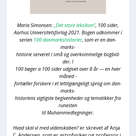
Maria Simon­sen:
„Det sto­re lek­si­kon“
, 100 sider,
Aar­hus Uni­ver­si­tets­for­lag 2021. Bogen udkom­mer i
seri­en
100 dan­marks­hi­sto­ri­er
, som er en dan­
marks-
histo­rie ser­ve­ret i små og over­kom­me­li­ge bog­bid­
der. I
100 bøger a 100 sider udgi­vet over 8 år — en hver
måned -
for­tæl­ler for­ske­re i et let­til­gæn­ge­ligt sprog om dan­
marks-
histo­ri­ens vig­tig­ste begi­ven­he­der og tema­tik­ker fra
rune­sten
til Muham­med­teg­nin­ger.
Hvad skal vi med viden­ska­ben?
er skre­vet af Anja
C. Ander­sen, som er astro­fy­si­ker og pro­fes­sor i