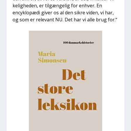
ke­lig­he­den, er til­gæn­ge­lig for enhver. En
encykl­o­pæ­di giver os al den sik­re viden, vi har,
og som er rele­vant NU. Det har vi alle brug for.“