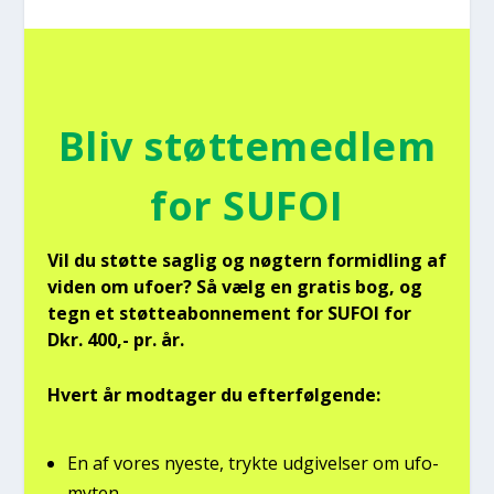
Bliv støt­te­med­lem
for SUFOI
Vil du støt­te sag­lig og nøg­tern for­mid­ling af
viden om ufo­er? Så vælg en gra­tis bog, og
tegn et støt­tea­bon­ne­ment for SUFOI for
Dkr. 400,- pr. år.
Hvert år mod­ta­ger du efter­føl­gen­de:
En af vores nye­ste, tryk­te udgi­vel­ser om ufo­
myten