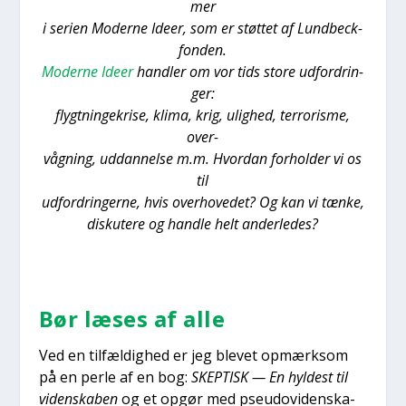
mer
i seri­en Moder­ne Ide­er, som er støt­tet af Lund­beck­
fon­den.
Moder­ne Ide­er
hand­ler om vor tids sto­re udfor­drin­
ger:
flygt­nin­ge­kri­se, kli­ma, krig, ulig­hed, ter­r­o­ris­me,
over-
våg­ning, uddan­nel­se m.m. Hvor­dan for­hol­der vi os
til
udfor­drin­ger­ne, hvis over­ho­ve­det? Og kan vi tæn­ke,
dis­ku­te­re og hand­le helt ander­le­des?
Bør læses af alle
Ved en til­fæl­dig­hed er jeg ble­vet opmærk­som
på en per­le af en bog:
SKEPTISK — En hyl­dest til
viden­ska­ben
og et opgør med pseu­d­ovi­den­ska­