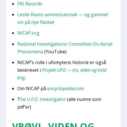
FBI Records
Les­lie Keans ammestu­esnak — og gam­mel
vin på nye fla­ske
r
NICAP.org
Natio­nal Inve­sti­ga­tions Com­mit­tee On Aeri­al
Pheno­me­na
(YouTu­be)
NICAP’s rol­le i ufo­mytens histo­rie er også
beskre­vet i
Pro­jekt UFO — tro, viden og kold
krig
.
Om NICAP på
encyclopedia.com
T
he U.F.O. Inve­sti­ga­tor
(alle num­re som
pdf’er)
VRØVL, VIDEN OG