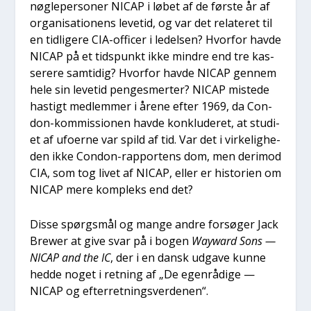
nøg­le­per­so­ner NICAP i løbet af de før­ste år af
orga­ni­sa­tio­nens leve­tid, og var det rela­te­ret til
en tid­li­ge­re CIA-offi­cer i ledel­sen? Hvor­for hav­de
NICAP på et tids­punkt ikke min­dre end tre kas­
se­re­re sam­ti­dig? Hvor­for hav­de NICAP gen­nem
hele sin leve­tid pen­ge­s­mer­ter? NICAP miste­de
hastigt med­lem­mer i åre­ne efter 1969, da Con­
don-kom­mis­sio­nen hav­de kon­klu­de­ret, at stu­di­
et af ufo­er­ne var spild af tid. Var det i vir­ke­lig­he­
den ikke Con­don-rap­por­tens dom, men der­i­mod
CIA, som tog livet af NICAP, eller er histo­ri­en om
NICAP mere kom­pleks end det?
Dis­se spørgs­mål og man­ge andre for­sø­ger Jack
Brewer at give svar på i bogen
Wayward Sons —
NICAP and the IC
, der i en dansk udga­ve kun­ne
hed­de noget i ret­ning af „De egen­rå­di­ge —
NICAP og efter­ret­nings­ver­de­nen“.