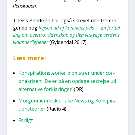
den­ska­ben.
Thei­ss Ben­dixen har også skre­vet den frem­ra­
gen­de bog
Rej­sen ud af kani­nens pels — En for­tæl­
ling om over­tro, viden­skab og den vir­ke­li­ge ver­dens
vidun­der­lig­he­der
(Gyl­den­dal 2017).
Læs mere:
Kon­spira­tions­te­o­ri­er blom­strer under cor­
ona­kri­sen: ‚De er på en opda­gel­ses­rej­se ud i
alter­na­ti­ve for­kla­rin­ger’
(DR)
Mor­gen­men­ne­ske: Fake News og Kon­spira­
tions­te­o­ri­er
(Radio 4)
Far­ligt