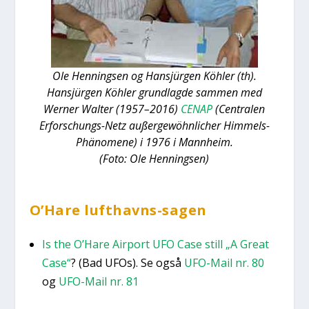
Ole Hen­nings­en og Hansjür­gen Köh­ler (th).
Hansjür­gen Köh­ler grund­lag­de sam­men med
Wer­ner Wal­ter (1957–2016)
CENAP
(Cen­tra­len
Erfors­chungs-Netz außer­gewöhn­li­cher Him­mels-
Phä­no­me­ne) i 1976 i Mann­heim.
(Foto: Ole Hen­nings­en)
O’Ha­re luft­havns-sagen
Is the O’Ha­re Air­port UFO Case still „A Gre­at
Case“
? (Bad UFOs). Se også
UFO-Mail nr. 80
og
UFO-Mail nr. 81