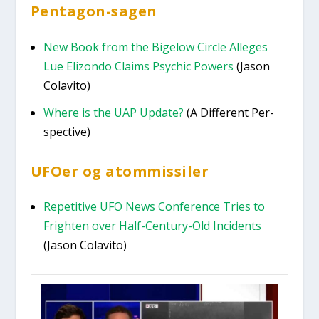
Pen­ta­gon-sagen
New Book from the Bige­low Circ­le Alle­ges
Lue Elizon­do Claims Psy­chic Powers
(Jason
Colavi­to)
Whe­re is the UAP Upda­te?
(A Dif­fe­rent Per­
specti­ve)
UFO­er og atom­mis­si­ler
Repe­ti­ti­ve UFO News Con­fe­ren­ce Tri­es to
Frigh­ten over Half-Cen­tury-Old Inci­dents
(Jason Colavi­to)