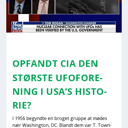
OPFANDT CIA DEN
STØR­STE UFO­FOR­E­
NING I USA’S HISTO­
RIE?
I 1956 begynd­te en bro­get grup­pe at mødes
nær Was­hin­g­ton, DC. Blandt dem var T. Town­