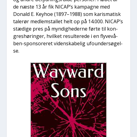
de næste 13 år fik NICAP’s kampag­ne med
Donald E. Keyhoe (1897–1988) som karis­ma­tisk
tale­rør med­lem­stal­let helt op på 14.000. NICAP’s
stæ­di­ge pres på myn­dig­he­der­ne før­te til kon­
gres­hø­rin­ger, hvil­ket resul­te­re­de i en fly­ve­vå­
ben-sponso­re­ret viden­ska­be­lig ufo­un­der­sø­gel­
se.