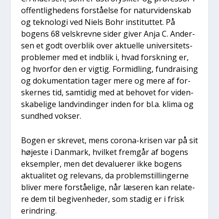
offent­lig­he­dens for­stå­el­se for natur­vi­den­skab
og tek­no­lo­gi ved Niels Bohr insti­tut­tet. På
bogens 68 velskrev­ne sider giver Anja C. Ander­
sen et godt over­blik over aktu­el­le uni­ver­si­tets­
pro­ble­mer med et ind­blik i, hvad forsk­ning er,
og hvor­for den er vig­tig. For­mid­ling, fun­dra­i­sing
og doku­men­ta­tion tager mere og mere af for­
sker­nes tid, sam­ti­dig med at beho­vet for viden­
ska­be­li­ge land­vin­din­ger inden for bl.a. kli­ma og
sund­hed vok­ser.
Bogen er skre­vet, mens cor­o­na-kri­sen var på sit
høje­ste i Dan­mark, hvil­ket frem­går af bogens
eksemp­ler, men det deva­lu­e­rer ikke bogens
aktu­a­li­tet og rele­vans, da pro­blem­stil­lin­ger­ne
bli­ver mere for­stå­e­li­ge, når læse­ren kan rela­te­
re dem til begi­ven­he­der, som sta­dig er i frisk
erin­dring.