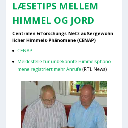
LÆSE­TIPS MEL­LEM
HIM­MEL OG JORD
Cen­tra­len Erfors­chungs-Netz außer­gewöhn­
li­cher Him­mels-Phä­no­me­ne (CENAP)
CENAP
Mel­de­stel­le für unbe­kan­n­te Him­melsp­hä­no­
me­ne regi­stri­ert mehr Anru­fe
(RTL News)