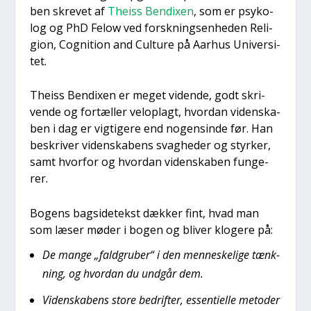
ben skre­vet af
Thei­ss Ben­dixen
, som er psy­ko­
log og PhD Felow ved forsk­nings­en­he­den Reli­
gion, Cog­ni­tion and Cul­tu­re på Aar­hus Uni­ver­si­
tet.
Thei­ss Ben­dixen er meget viden­de, godt skri­
ven­de og for­tæl­ler vel­o­p­lagt, hvor­dan viden­ska­
ben i dag er vig­ti­ge­re end nogen­sin­de før. Han
beskri­ver viden­ska­bens svag­he­der og styr­ker,
samt hvor­for og hvor­dan viden­ska­ben fun­ge­
rer.
Bogens bag­si­de­tekst dæk­ker fint, hvad man
som læser møder i bogen og bli­ver klo­ge­re på:
De man­ge „fald­gru­ber“ i den men­ne­ske­li­ge tænk­
ning, og hvor­dan du und­går dem.
Viden­ska­bens sto­re bedrif­ter, essen­ti­el­le meto­der