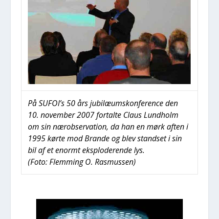
På SUFOI’s 50 års jubilæum­s­kon­fe­ren­ce den
10. novem­ber 2007 for­tal­te Claus Lund­holm
om sin nærob­ser­va­tion, da han en mørk aften i
1995 kør­te mod Bran­de og blev stand­s­et i sin
bil af et enormt eks­plo­de­ren­de lys.
(Foto: Flem­m­ing O. Ras­mus­sen)