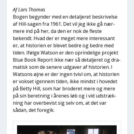
Af Lars Tho­mas
Bogen begyn­der med en detal­je­ret beskri­vel­se
af Hill-sagen fra 1961. Det vil jeg ikke gå nær­
me­re ind på her, da den er nok de fle­ste
bekendt. Hvad der er meget mere inter­es­sant
er, at histo­ri­en er ble­vet bed­re og bed­re med
tiden. Iføl­ge Wat­son er den oprin­de­li­ge pro­jekt
Blue Book Report ikke nær så detal­je­ret og dra­
ma­tisk som de sene­re udga­ver af histo­ri­en. I
Wat­sons øjne er der ingen tvivl om, at histo­ri­en
er vok­set igen­nem tiden, ikke mindst i hove­d­et
på Bet­ty Hill, som har bro­de­ret mere og mere
på sin beret­ning i åre­nes løb og i vid udstræk­
ning har over­be­vist sig selv om, at det var
sådan, det fore­gik.