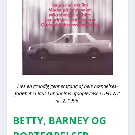
Læs en grun­dig gen­nem­gang af hele hæn­del­ses-
for­lø­bet i Claus Lund­holms ufoop­le­vel­se i UFO-Nyt
nr. 2, 1995.
BET­TY, BAR­NEY OG