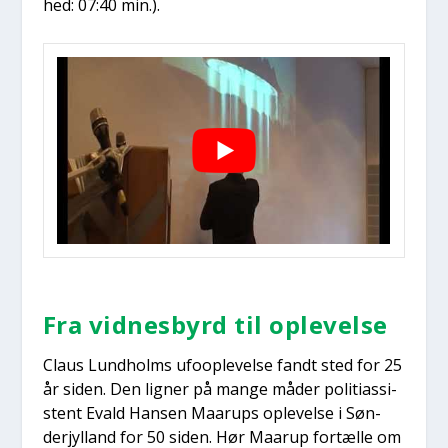
hed: 07:40 min.).
Fra vid­nes­byrd til ople­vel­se
Claus Lund­holms ufoop­le­vel­se fandt sted for 25
år siden. Den lig­ner på man­ge måder poli­ti­as­si­
stent Evald Han­sen Maarups ople­vel­se i Søn­
derjyl­land for 50 siden. Hør Maarup for­tæl­le om