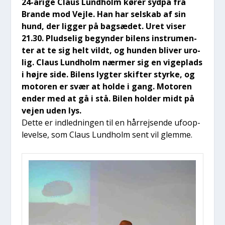
24-åri­ge Claus Lund­holm kører syd­på fra
Bran­de mod Vej­le. Han har sel­skab af sin
hund, der lig­ger på bag­sæ­det. Uret viser
21.30. Plud­se­lig begyn­der bilens instru­men­
ter at te sig helt vildt, og hund­en bli­ver uro­
lig. Claus Lund­holm nær­mer sig en vige­plads
i høj­re side. Bilens lyg­ter skif­ter styr­ke, og
moto­ren er svær at hol­de i gang. Moto­ren
ender med at gå i stå. Bilen hol­der midt på
vej­en uden lys.
Det­te er ind­led­nin­gen til en hår­rej­sen­de ufoop­
le­vel­se, som Claus Lund­holm sent vil glem­me.