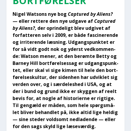
BORT­FØ­REL­SER
Nigel Wat­sons nye bog
Cap­tu­red by Ali­ens?
— eller ret­te­re den nye udga­ve af
Cap­tu­red
by Ali­ens?
, der oprin­de­ligt blev udgi­vet af
for­fat­te­ren selv i 2009, er både fasci­ne­ren­de
og irri­te­ren­de læs­ning. Udgangs­punk­tet er
for så vidt godt nok og yderst ved­kom­men­
de: Wat­son mener, at den berøm­te Bet­ty og
Bar­ney Hill bort­fø­rel­ses­sag er udgangs­punk­
tet, eller skal vi sige kimen til hele den bort­
fø­rel­ses­kul­tur, der siden­hen har udvik­let sig
ver­den over, og i sær­de­les­hed i USA, og at
der i bund og grund ikke er skyg­gen af reelt
bevis for, at nog­le af histo­ri­er­ne er rig­ti­ge.
Til gen­gæld er måden, som hele spørgs­må­
let bli­ver behand­let på, ikke altid lige hel­dig
— sine ste­der vold­somt ned­la­den­de — eller
for den sags skyld lige læse­vær­dig.