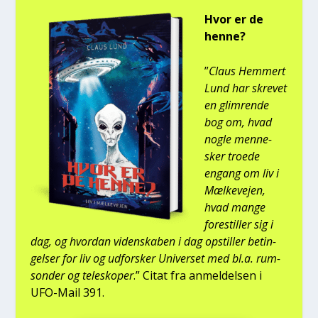
Hvor er de
hen­ne?
”
Claus Hem­mert
Lund har skre­vet
en glim­ren­de
bog om, hvad
nog­le men­ne­
sker tro­e­de
engang om liv i
Mæl­ke­vej­en,
hvad man­ge
fore­stil­ler sig i
dag, og hvor­dan viden­ska­ben i dag opstil­ler betin­
gel­ser for liv og udfor­sker Uni­ver­set med bl.a. rum­
son­der og telesko­per
.” Citat fra anmel­del­sen i
UFO-Mail 391.