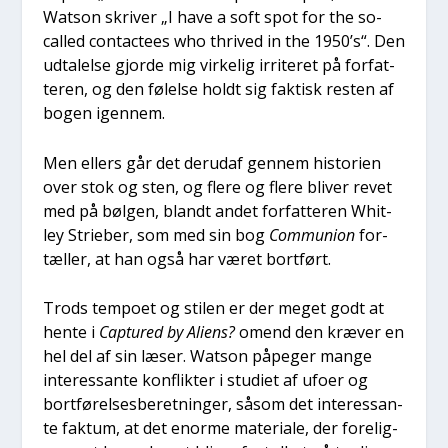
Wat­son skri­ver „I have a soft spot for the so-
cal­led con­ta­cte­es who thri­ved in the 1950’s“. Den
udta­lel­se gjor­de mig vir­ke­lig irri­te­ret på for­fat­
te­ren, og den følel­se holdt sig fak­tisk resten af
bogen igen­nem.
Men ellers går det der­ud­af gen­nem histo­ri­en
over stok og sten, og fle­re og fle­re bli­ver revet
med på bøl­gen, blandt andet for­fat­te­ren Whit­
ley Stri­e­ber, som med sin bog
Com­mu­ni­on
for­
tæl­ler, at han også har været bort­ført.
Trods tem­po­et og sti­len er der meget godt at
hen­te i
Cap­tu­red by Ali­ens?
omend den kræ­ver en
hel del af sin læser. Wat­son påpe­ger man­ge
inter­es­san­te kon­flik­ter i stu­di­et af ufo­er og
bort­fø­rel­ses­be­ret­nin­ger, såsom det inter­es­san­
te fak­tum, at det enor­me mate­ri­a­le, der fore­lig­