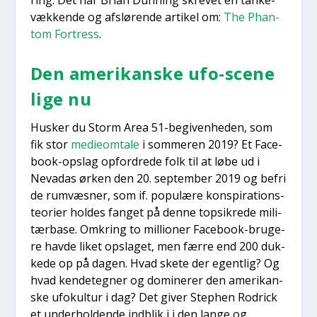
væk­ken­de og afslø­ren­de arti­kel om:
The Phan­
tom Fortress
.
Den ame­ri­kan­ske ufo-sce­ne
lige nu
Husker du Storm Area 51-begi­ven­he­den, som
fik stor
medi­eom­ta­le
i som­me­ren 2019? Et Face­
book-opslag opfor­dre­de folk til at løbe ud i
Neva­das ørken den 20. sep­tem­ber 2019 og befri
de rumvæs­ner, som if. popu­læ­re kon­spira­tions­
te­o­ri­er hol­des fan­get på den­ne top­sik­re­de mili­
tær­ba­se. Omkring to mil­li­o­ner Face­book-bru­ge­
re hav­de liket opsla­get, men fær­re end 200 duk­
ke­de op på dagen. Hvad ske­te der egent­lig? Og
hvad ken­de­teg­ner og domi­ne­rer den ame­ri­kan­
ske ufo­kul­tur i dag? Det giver Step­hen Rod­ri­ck
et under­hol­den­de ind­blik i i den lan­ge og