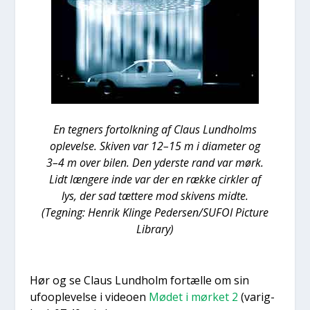
En teg­ners for­tolk­ning af Claus Lund­holms
ople­vel­se. Ski­ven var 12–15 m i dia­me­ter og
3–4 m over bilen. Den yder­ste rand var mørk.
Lidt læn­ge­re inde var der en ræk­ke cirk­ler af
lys, der sad tæt­te­re mod ski­vens mid­te.
(Teg­ning: Hen­rik Klin­ge Pedersen/SUFOI Pic­tu­re
Library)
Hør og se Claus Lund­holm for­tæl­le om sin
ufoop­le­vel­se i video­en
Mødet i mør­ket 2
(varig­