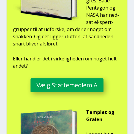
gres. Både
Pen­ta­gon og
NASA har ned­
sat eks­pert­
grup­per til at udfor­ske, om der er noget om
snak­ken. Og det lig­ger i luf­ten, at sand­he­den
snart bli­ver afslø­ret.
Eller hand­ler det i vir­ke­lig­he­den om noget helt
andet?
Vælg Støt­te­med­lem A
Temp­let og
Gra­len