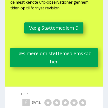
de mest kend­te ufo-obser­va­tio­ner gen­nem
tiden op til for­ny­et revi­sion.
Vælg Støt­te­med­lem D
Læs mere om støt­te­med­lem­skab
her
DEL:
SATS: