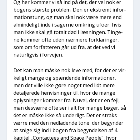
Og her kom­mer vi så ind på det, der vel nok er
bogens stør­ste pro­blem. Den er ekstremt infor­
ma­tions­tung, og man skal nok være mere end
almin­de­ligt inde i sager­ne omkring ufo­er, hvis
man ikke skal gå totalt død i læs­nin­gen. Tin­ge­
ne kom­mer ofte uden nær­me­re for­kla­rin­ger,
som om for­fat­te­ren går ud fra, at det ved vi
natur­lig­vis i for­vej­en.
Det kan man måske nok leve med, for der er vir­
ke­ligt man­ge og spæn­den­de infor­ma­tio­ner,
men det vil­le ikke gøre noget med lidt mere
detal­je­re­de hen­vis­nin­ger til, hvor de man­ge
oplys­nin­ger kom­mer fra. Nuvel, det er en fejl,
man desvær­re ofte ser i alt for man­ge bøger, så
det er måske ikke så under­ligt. Det er straks
vær­re med den ned­la­den­de tone, der begyn­der
at sni­ge sig ind i bogen fra begyn­del­sen af 4.
kapi­tel „Con­ta­cte­es and Spa­ce Peop­le“, hvor