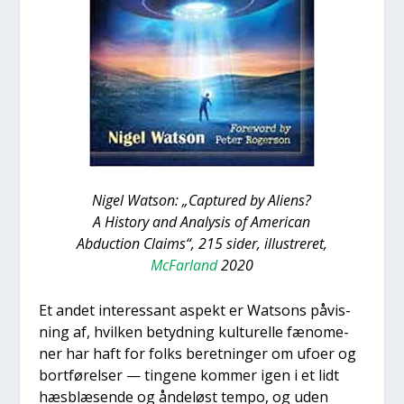
Nigel Wat­son: „Cap­tu­red by Ali­ens?
A History and Ana­ly­sis of Ame­ri­can
Abduction Claims“, 215 sider, illu­stre­ret,
McFar­land
2020
Et andet inter­es­sant aspekt er Wat­sons påvis­
ning af, hvil­ken betyd­ning kul­tu­rel­le fæno­me­
ner har haft for folks beret­nin­ger om ufo­er og
bort­fø­rel­ser — tin­ge­ne kom­mer igen i et lidt
hæs­blæ­sen­de og ånde­løst tem­po, og uden