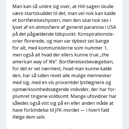
Man kan så undre sig over, at Hill-sagen skul­le
være start­skud­det til det, man vel nok kan kal­de
et bort­fø­rel­ses­hyste­ri, men den skal nok ses i
lyset af en atmos­fæ­re af gene­rel para­noia i USA
på det pågæl­den­de tids­punkt. Kon­spira­tions­te­
o­ri­er flo­re­re­de, og man var dybest set ban­ge
for alt, med kom­mu­ni­ster­ne som num­mer 1,
men også alt hvad der ellers kun­ne true „the
ame­ri­can way of life“. Bort­fø­rel­ses­be­væ­gel­sen,
for det er vel nær­mest, hvad man kun­ne kal­de
den, har så siden revet alle muli­ge men­ne­sker
med sig, med en vis pro­cent­del lyst­løg­ne­re og
opmærk­som­heds­sø­gen­de indi­vi­der, der har for­
plum­ret tin­ge­ne vold­somt. Man­ge ufovid­ner har
såle­des også vist sig på en eller anden måde at
have for­bin­del­se til JFK-mor­det — i hvert fald
iføl­ge dem selv.