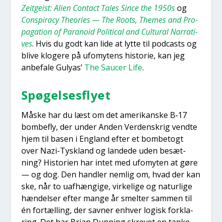
Zeit­gei­st: Ali­en Con­ta­ct Tales Sin­ce the 1950s
og
Con­spira­cy The­o­ri­es — The Roots, The­mes and Pro­
pa­ga­tion of Para­noid Poli­ti­cal and Cul­tu­ral Nar­ra­ti­
ves
. Hvis du godt kan lide at lyt­te til podcasts og
bli­ve klo­ge­re på ufo­mytens histo­rie, kan jeg
anbe­fa­le Guly­as’
The Sau­cer Life
.
Spø­gel­ses­fly­et
Måske har du læst om det ame­ri­kan­ske B‑17
bom­be­fly, der under Anden Ver­denskrig vend­te
hjem til basen i Eng­land efter et bom­be­togt
over Nazi-Tys­kland og lan­de­de uden besæt­
ning? Histo­ri­en har intet med ufo­myten at gøre
— og dog. Den hand­ler nem­lig om, hvad der kan
ske, når to uaf­hæn­gi­ge, vir­ke­li­ge og natur­li­ge
hæn­del­ser efter man­ge år smel­ter sam­men til
én for­tæl­ling, der sav­ner enhver logisk for­kla­
ring. Det har Bri­an Dun­ning skre­vet en tan­ke­