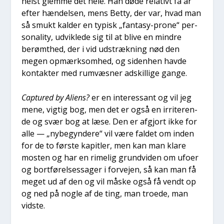
helst glem­me det hele. Han døde rela­tivt få år
efter hæn­del­sen, mens Bet­ty, der var, hvad man
så smukt kal­der en typisk „fan­ta­sy-pro­ne“ per­
so­na­li­ty, udvik­le­de sig til at bli­ve en min­dre
berømt­hed, der i vid udstræk­ning nød den
megen opmærk­som­hed, og siden­hen hav­de
kon­tak­ter med rumvæs­ner adskil­li­ge gan­ge.
Cap­tu­red by Ali­ens?
er en inter­es­sant og vil jeg
mene, vig­tig bog, men det er også en irri­te­ren­
de og svær bog at læse. Den er afgjort ikke for
alle — „nybe­gyn­de­re“ vil være fal­det om inden
for de to før­ste kapit­ler, men kan man kla­re
mosten og har en rime­lig grund­vi­den om ufo­er
og bort­fø­rel­ses­sa­ger i for­vej­en, så kan man få
meget ud af den og vil måske også få vendt op
og ned på nog­le af de ting, man tro­e­de, man
vid­ste.