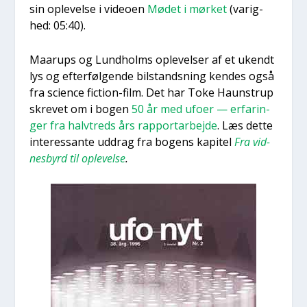
sin ople­vel­se i video­en
Mødet i mør­ket
(varig­
hed: 05:40).
Maarups og Lund­holms ople­vel­ser af et ukendt
lys og efter­føl­gen­de bil­stands­ning ken­des også
fra sci­en­ce fiction-film. Det har Toke Haun­strup
skre­vet om i bogen
50 år med ufo­er — erfa­rin­
ger fra halv­treds års rap­port­ar­bej­de
. Læs det­te
inter­es­san­te uddrag fra bogens kapi­tel
Fra vid­
nes­byrd til ople­vel­se
.