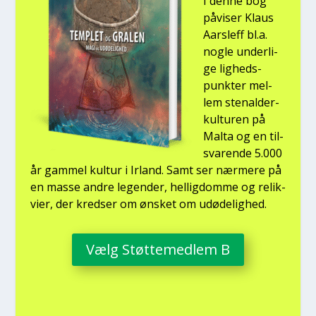
I den­ne bog
påvi­ser Klaus
Aars­l­eff bl.a.
nog­le under­li­
ge lig­heds­
punk­ter mel­
lem ste­nal­der­
kul­tu­ren på
Mal­ta og en til­
sva­ren­de 5.000
år gam­mel kul­tur i Irland. Samt ser nær­me­re på
en mas­se andre legen­der, hel­lig­dom­me og relik­
vi­er, der kred­ser om ønsket om udø­de­lig­hed.
Vælg Støt­te­med­lem B