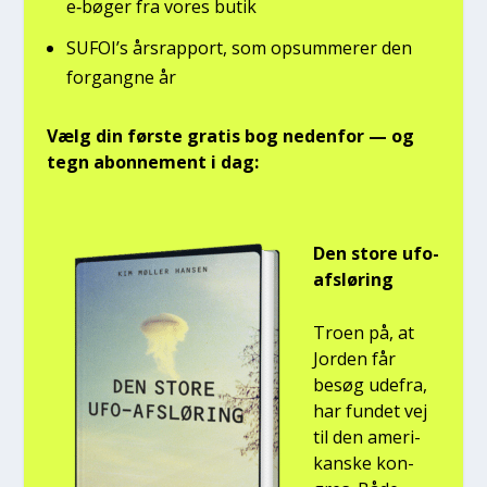
e‑bøger fra vores butik
SUFOI’s års­rap­port, som opsum­me­rer den
for­gang­ne år
Vælg din før­ste gra­tis bog neden­for — og
tegn abon­ne­ment i dag:
Den sto­re ufo-
afslø­ring
Tro­en på, at
Jor­den får
besøg ude­fra,
har fun­det vej
til den ame­ri­
kan­ske kon­