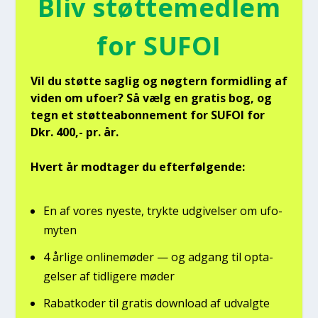
Bliv støt­te­med­lem
for SUFOI
Vil du støt­te sag­lig og nøg­tern for­mid­ling af
viden om ufo­er? Så vælg en gra­tis bog, og
tegn et støt­tea­bon­ne­ment for SUFOI for
Dkr. 400,- pr. år.
Hvert år mod­ta­ger du efter­føl­gen­de:
En af vores nye­ste, tryk­te udgi­vel­ser om ufo­
myten
4 årli­ge onli­ne­mø­der — og adgang til opta­
gel­ser af tid­li­ge­re møder
Rabat­ko­der til gra­tis down­lo­ad af udvalg­te