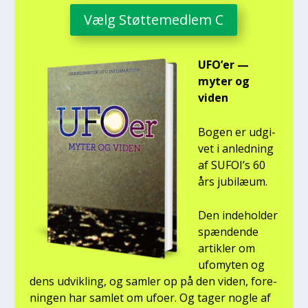
Vælg Støt­te­med­lem C
UFO’er —
myter og
viden
Bogen er udgi­
vet i anled­ning
af SUFOI’s 60
års jubilæum.
Den inde­hol­der
spæn­den­de
artik­ler om
ufo­myten og
dens udvik­ling, og sam­ler op på den viden, for­e­
nin­gen har sam­let om ufo­er. Og tager nog­le af