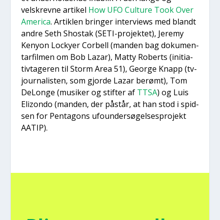
velskrev­ne arti­kel
How UFO Cul­tu­re Took Over
Ame­ri­ca
. Artik­len brin­ger inter­views med blandt
andre Seth Shostak (SETI-pro­jek­tet), Jere­my
Keny­on Lock­y­er Cor­bell (man­den bag doku­men­
tar­fil­men om Bob Lazar), Mat­ty Roberts (ini­ti­a­
tiv­ta­ge­ren til Storm Area 51), Geor­ge Knapp (tv-
jour­na­li­sten, som gjor­de Lazar berømt), Tom
DeLon­ge (musi­ker og stif­ter af
TTSA
) og Luis
Elizon­do (man­den, der påstår, at han stod i spid­
sen for Pen­ta­gons ufo­un­der­sø­gel­ses­pro­jekt
AATIP).