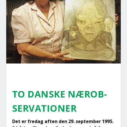
TO DAN­SKE NÆROB­
SER­VA­TIO­NER
Det er fre­dag aften den 29. sep­tem­ber 1995.