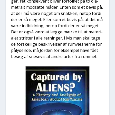
ger, ret kon­se­kvent bli­ver for­tol­ket på to dia­
me­tralt mod­sat­te måder. Enten som et bevis på,
at der må være noget om snak­ken, net­op for­di
der er så meget. Eller som et bevis på, at det må
være ind­bild­ning, net­op for­di der er så meget.
Det er også værd at læg­ge mær­ke til, at mate­ri­
a­let strit­ter i alle ret­nin­ger. Hvis man skal tage
de for­skel­li­ge beskri­vel­ser af rumvæs­ner­ne for
påly­den­de, må Jor­den for eksem­pel have fået
besøg af sne­se­vis af andre arter fra rum­met.