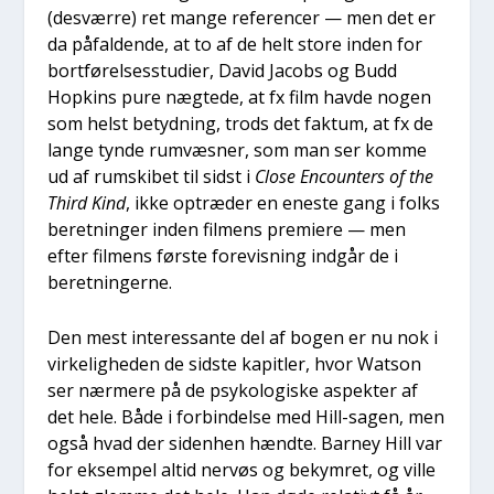
(desvær­re) ret man­ge refe­ren­cer — men det er
da påfal­den­de, at to af de helt sto­re inden for
bort­fø­rel­ses­stu­di­er, David Jacobs og Budd
Hopkins pure næg­te­de, at fx film hav­de nogen
som helst betyd­ning, trods det fak­tum, at fx de
lan­ge tyn­de rumvæs­ner, som man ser kom­me
ud af rum­ski­bet til sidst i
Clo­se Enco­un­ters of the
Third Kind
, ikke optræ­der en ene­ste gang i folks
beret­nin­ger inden fil­mens pre­mi­e­re — men
efter fil­mens før­ste fore­vis­ning ind­går de i
beret­nin­ger­ne.
Den mest inter­es­san­te del af bogen er nu nok i
vir­ke­lig­he­den de sid­ste kapit­ler, hvor Wat­son
ser nær­me­re på de psy­ko­lo­gi­ske aspek­ter af
det hele. Både i for­bin­del­se med Hill-sagen, men
også hvad der siden­hen hænd­te. Bar­ney Hill var
for eksem­pel altid nervøs og bekym­ret, og vil­le