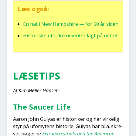
Læs også:
En nat i New Hamps­hi­re — for 50 år siden
Histo­ri­ske ufo-doku­men­ter lagt på net­tet
LÆSE­TIPS
Af Kim Møl­ler Han­sen
The Sau­cer Life
Aaron John Guly­as er histo­ri­ker og har vir­ke­lig
styr på ufo­mytens histo­rie. Guly­as har bl.a. skre­
vet bøger­ne
Extra­ter­re­stri­als and the Ame­ri­can