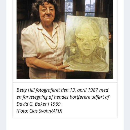
Bet­ty Hill foto­gra­fe­ret den 13. april 1987 med
en far­ve­teg­ning af hen­des bort­fø­re­re udført af
David G. Baker i 1969.
(Foto: Clas Svahn/AFU)