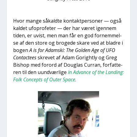
Hvor man­ge såkald­te kon­takt­per­so­ner — også
kal­det ufopro­fe­ter — der har været igen­nem
tiden, er uvist, men man får en god for­nem­mel­
se af den sto­re og bro­ge­de ska­re ved at blad­re i
bogen
A is for Adam­ski: The Gol­den Age of UFO
Con­ta­cte­es
skre­vet af Adam Goright­ly og Greg
Bis­hop med for­ord af Doug­las Cur­ran, for­fat­te­
ren til den uund­vær­li­ge
In Advan­ce of the Lan­ding:
Folk Con­cepts of Outer Spa­ce
.