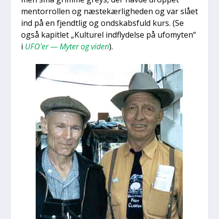
men­tor­rol­len og næstekær­lig­he­den og var slå­et
ind på en fjendt­lig og ond­skabs­fuld kurs. (Se
også kapit­let „Kul­tu­rel ind­fly­del­se på ufo­myten“
i
UFO’er — Myter og viden
).