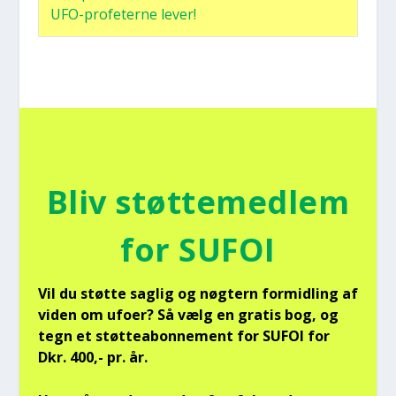
UFO-pro­fe­ter­ne lever!
Bliv støt­te­med­lem
for SUFOI
Vil du støt­te sag­lig og nøg­tern for­mid­ling af
viden om ufo­er? Så vælg en gra­tis bog, og
tegn et støt­tea­bon­ne­ment for SUFOI for
Dkr. 400,- pr. år.