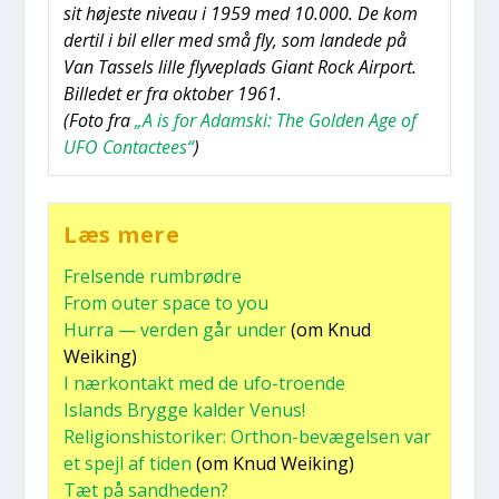
sit høje­ste niveau i 1959 med 10.000. De kom
der­til i bil eller med små fly, som lan­de­de på
Van Tas­sels lil­le fly­ve­plads Giant Rock Air­port.
Bil­le­det er fra okto­ber 1961.
(Foto fra
„A is for Adam­ski: The Gol­den Age of
UFO Con­ta­cte­es“
)
Læs mere
Frel­sen­de rum­brød­re
From outer spa­ce to you
Hur­ra — ver­den går under
(om Knud
Weiking)
I nær­kon­takt med de ufo-tro­en­de
Islands Bryg­ge kal­der Venus!
Reli­gions­hi­sto­ri­ker: Ort­hon-bevæ­gel­sen var
et spejl af tiden
(om Knud Weiking)
Tæt på sand­he­den?