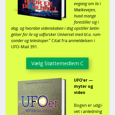
engang om liv i
Mæl­ke­vej­en,
hvad man­ge
fore­stil­ler sig i
dag, og hvor­dan viden­ska­ben i dag opstil­ler betin­
gel­ser for liv og udfor­sker Uni­ver­set med bl.a. rum­
son­der og telesko­per
.” Citat fra anmel­del­sen i
UFO-Mail 391.
Vælg Støt­te­med­lem C
UFO’er —
myter og
viden
Bogen er udgi­
vet i anled­ning