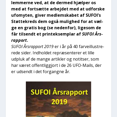
lem­mer­ne ved, at de der­med hjæl­per os
med at fort­sæt­te arbej­det med at udfor­ske
ufo­myten, giver med­lem­ska­bet af SUFOI’s
Støt­te­kreds dem også mulig­hed for at væl­
ge en gra­tis bog (se neden­for), lige­som de
får til­sendt et prin­t­ek­sem­plar af
SUFOI Års­
rap­port
.
SUFOI Års­rap­port 2019
er i år på 40 far­veil­lu­stre­
re­de sider. Ind­hol­det repræ­sen­te­rer et lil­le
udpluk af de man­ge artik­ler og notit­ser, som
har været offent­lig­gjort i de 26 UFO-Mails, der
er udsendt i det for­gang­ne år.