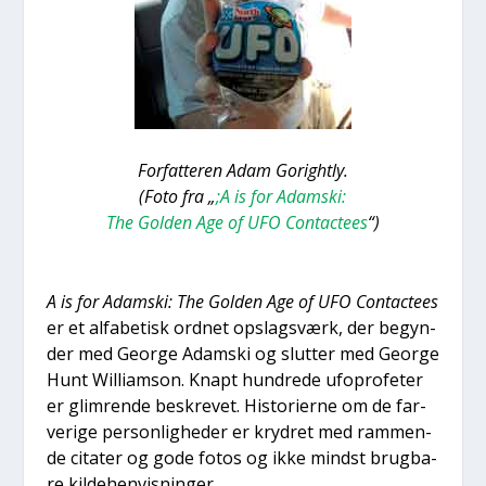
For­fat­te­ren Adam Goright­ly.
(Foto fra „
;A is for Adam­ski:
The Gol­den Age of UFO Con­ta­cte­es
“)
A is for Adam­ski: The Gol­den Age of UFO Con­ta­cte­es
er et alfa­be­tisk ord­net opslags­værk, der begyn­
der med Geor­ge Adam­ski og slut­ter med Geor­ge
Hunt Wil­li­am­son. Knapt hund­re­de ufopro­fe­ter
er glim­ren­de beskre­vet. Histo­ri­er­ne om de far­
ve­ri­ge per­son­lig­he­der er kry­dret med ram­men­
de cita­ter og gode fotos og ikke mindst brug­ba­
re kil­de­hen­vis­nin­ger.