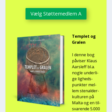
Vælg Støt­te­med­lem A
Temp­let og
Gra­len
I den­ne bog
påvi­ser Klaus
Aars­l­eff bl.a.
nog­le under­li­
ge lig­heds­
punk­ter mel­
lem ste­nal­der­
kul­tu­ren på
Mal­ta og en til­
sva­ren­de 5.000