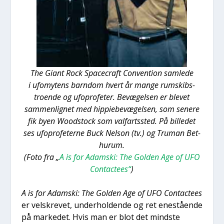
The Giant Rock Spa­cecraft Con­ven­tion sam­le­de
i ufo­mytens barn­dom hvert år man­ge rum­skibs-
tro­en­de og ufopro­fe­ter. Bevæ­gel­sen er ble­vet
sam­men­lig­net med hip­pie­be­væ­gel­sen, som sene­re
fik byen Wood­sto­ck som val­fart­s­sted. På bil­le­det
ses ufopro­fe­ter­ne Buck Nel­son (tv.) og Tru­man Bet­
hurum.
(Foto fra „
A is for Adam­ski: The Gol­den Age of UFO
Con­ta­cte­es“
)
A is for Adam­ski: The Gol­den Age of UFO Con­ta­cte­es
er velskre­vet, under­hol­den­de og ret ene­stå­en­de
på mar­ke­det. Hvis man er blot det mind­ste