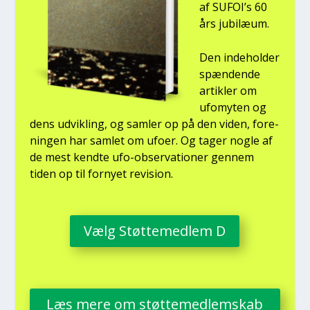
af SUFOI’s 60
års jubilæum.
Den inde­hol­der
spæn­den­de
artik­ler om
ufo­myten og
dens udvik­ling, og sam­ler op på den viden, for­e­
nin­gen har sam­let om ufo­er. Og tager nog­le af
de mest kend­te ufo-obser­va­tio­ner gen­nem
tiden op til for­ny­et revi­sion.
Vælg Støt­te­med­lem D
Læs mere om støt­te­med­lem­skab