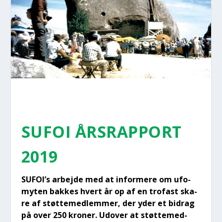
SUFOI ÅRS­RAP­PORT
2019
SUFOI’s arbej­de med at infor­me­re om ufo­
myten bak­kes hvert år op af en tro­fast ska­
re af støt­te­med­lem­mer, der yder et bidrag
på over 250 kro­ner. Udover at støt­te­med­