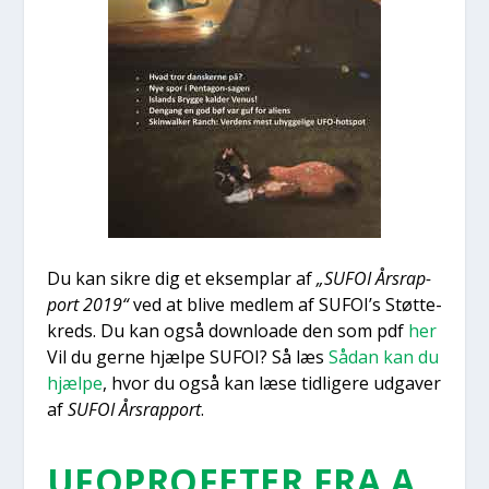
Du kan sik­re dig et eksem­plar af
„SUFOI Års­rap­
port 2019“
ved at bli­ve med­lem af SUFOI’s Støt­te­
kreds. Du kan også down­lo­a­de den som pdf
her
Vil du ger­ne hjæl­pe SUFOI? Så læs
Sådan kan du
hjæl­pe
, hvor du også kan læse tid­li­ge­re udga­ver
af
SUFOI Års­rap­port
.
UFOPRO­FE­TER FRA A