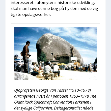
inter­es­se­ret i ufo­mytens histo­ri­ske udvik­ling,
skal man have den­ne bog på hyl­den med de vig­
tig­ste opslags­vær­ker.
Ufopro­fe­ten Geor­ge Van Tas­sel (1910–1978)
arran­ge­re­de hvert år i peri­o­den 1953–1978 The
Giant Rock Spa­cecraft Con­ven­tion i ørke­nen i
det syd­li­ge Cali­for­ni­en. Del­ta­ge­ran­tal­let nåe­de