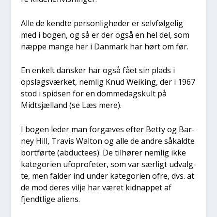
Alle de kend­te per­son­lig­he­der er selv­føl­ge­lig
med i bogen, og så er der også en hel del, som
næp­pe man­ge her i Dan­mark har hørt om før.
En enkelt dan­sker har også fået sin plads i
opslags­vær­ket, nem­lig Knud Weiking, der i 1967
stod i spid­sen for en dom­me­dagskult på
Midtsjæl­land (se Læs mere).
I bogen leder man for­gæ­ves efter Bet­ty og Bar­
ney Hill, Tra­vis Walt­on og alle de andre såkald­te
bort­før­te (abducte­es). De til­hø­rer nem­lig ikke
kate­go­ri­en ufopro­fe­ter, som var sær­ligt udvalg­
te, men fal­der ind under kate­go­ri­en ofre, dvs. at
de mod deres vil­je har været kid­nap­pet af
fjendt­li­ge ali­ens.