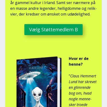
år gam­mel kul­tur i Irland. Samt ser nær­me­re på
en mas­se andre legen­der, hel­lig­dom­me og relik­
vi­er, der kred­ser om ønsket om udø­de­lig­hed.
Vælg Støt­te­med­lem B
Hvor er de
hen­ne?
”
Claus Hem­mert
Lund har skre­vet
en glim­ren­de
bog om, hvad
nog­le men­ne­
sker tro­e­de