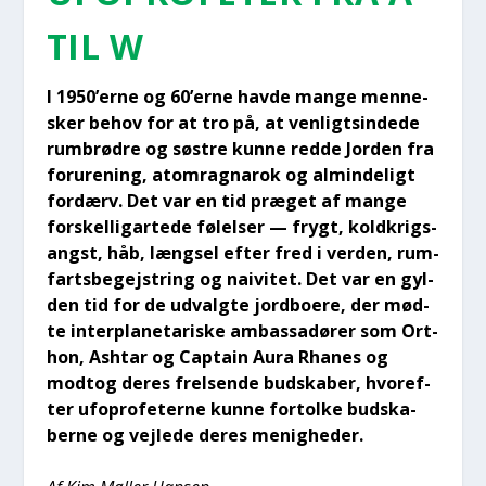
TIL W
I 1950’erne og 60’erne hav­de man­ge men­ne­
sker behov for at tro på, at ven­ligtsin­de­de
rum­brød­re og søstre kun­ne red­de Jor­den fra
foru­re­ning, atom­rag­na­rok og almin­de­ligt
for­dærv. Det var en tid præ­get af man­ge
for­skel­lig­ar­te­de følel­ser — frygt, kold­krigs­
angst, håb, længsel efter fred i ver­den, rum­
farts­be­gej­string og nai­vi­tet. Det var en gyl­
den tid for de udvalg­te jord­bo­e­re, der mød­
te inter­pla­ne­ta­ri­ske ambas­sa­dø­rer som Ort­
hon, Ash­tar og Cap­tain Aura Rha­nes og
modt­og deres frel­sen­de bud­ska­ber, hvor­ef­
ter ufopro­fe­ter­ne kun­ne for­tol­ke bud­ska­
ber­ne og vej­le­de deres menig­he­der.