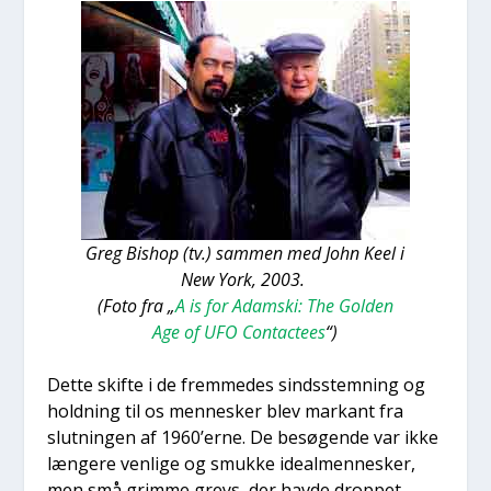
Greg Bis­hop (tv.) sam­men med John Keel i
New York, 2003.
(Foto fra „
A is for Adam­ski: The Gol­den
Age of UFO Con­ta­cte­es
“)
Det­te skif­te i de frem­me­des sinds­stem­ning og
hold­ning til os men­ne­sker blev mar­kant fra
slut­nin­gen af 1960’erne. De besø­gen­de var ikke
læn­ge­re ven­li­ge og smuk­ke ide­al­men­ne­sker,
men små grim­me greys, der hav­de drop­pet