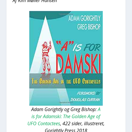
Af Kim Møl­ler Han­sen
Adam Goright­ly og Greg Bis­hop:
A
is for Adam­ski: The Gol­den Age of
UFO Con­ta­cte­es
, 422 sider, illu­stre­ret,
Goright­ly Press 2018