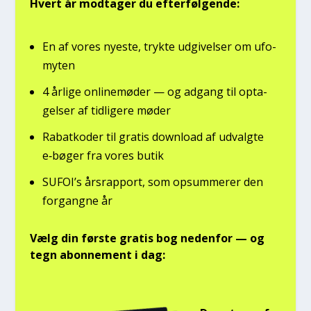
Hvert år mod­ta­ger du efter­føl­gen­de:
En af vores nye­ste, tryk­te udgi­vel­ser om ufo­
myten
4 årli­ge onli­ne­mø­der — og adgang til opta­
gel­ser af tid­li­ge­re møder
Rabat­ko­der til gra­tis down­lo­ad af udvalg­te
e‑bøger fra vores butik
SUFOI’s års­rap­port, som opsum­me­rer den
for­gang­ne år
Vælg din før­ste gra­tis bog neden­for — og
tegn abon­ne­ment i dag: