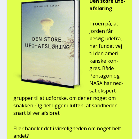
Den sto­re ufo-
afslø­ring
Tro­en på, at
Jor­den får
besøg ude­fra,
har fun­det vej
til den ame­ri­
kan­ske kon­
gres. Både
Pen­ta­gon og
NASA har ned­
sat eks­pert­
grup­per til at udfor­ske, om der er noget om
snak­ken. Og det lig­ger i luf­ten, at sand­he­den
snart bli­ver afslø­ret.
Eller hand­ler det i vir­ke­lig­he­den om noget helt
andet?