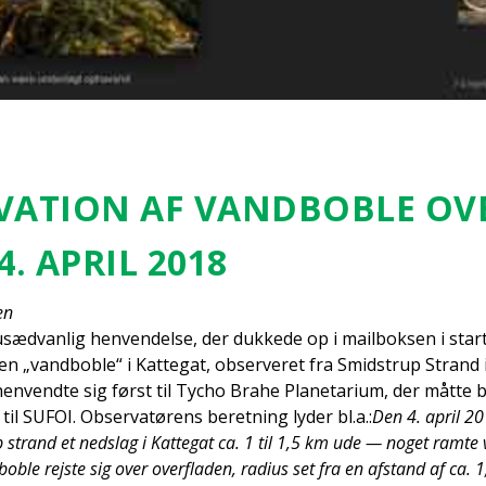
VA­TION AF VAND­BOB­LE OV
4. APRIL 2018
en
sæd­van­lig hen­ven­del­se, der duk­ke­de op i mail­bok­sen i star­
en „vand­bob­le“ i Kat­te­gat, obser­ve­ret fra Smid­strup Strand i
en­vend­te sig først til Tycho Bra­he Pla­ne­ta­ri­um, der måt­te b
 til SUFOI. Obser­va­tø­rens beret­ning lyder bl.a.:
Den 4. april 20
 strand et nedslag i Kat­te­gat ca. 1 til 1,5 km ude — noget ram­te v
ob­le rej­ste sig over over­fla­den, radi­us set fra en afstand af ca. 