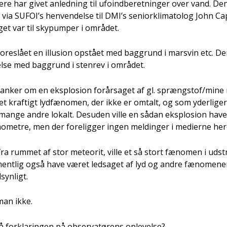
e­re har givet anled­ning til ufo­ind­be­ret­nin­ger over vand. Den
ia SUFOI’s hen­ven­del­se til DMI’s seni­o­r­kli­ma­to­log John Ca
i­get var til sky­pum­per i områ­det.
re­slå­et en illu­sion opstå­et med bag­grund i mar­svin etc. De
l­se med bag­grund i sten­rev i områ­det.
n­ker om en eks­plo­sion for­år­sa­get af gl. sprængstof/mine 
 et kraf­tigt lyd­fæ­no­men, der ikke er omtalt, og som yder­li­ge­r
f man­ge andre lokalt. Des­u­den vil­le en sådan eks­plo­sion hav
­mo­me­tre, men der fore­lig­ger ingen mel­din­ger i medi­er­ne her
fra rum­met af stor mete­o­rit, vil­le et så stort fæno­men i ud
ment­lig også have været ledsa­get af lyd og andre fæno­me­ner,
syn­ligt.
man ikke.
for­kla­rin­gen på obser­va­tø­rens ople­vel­se?