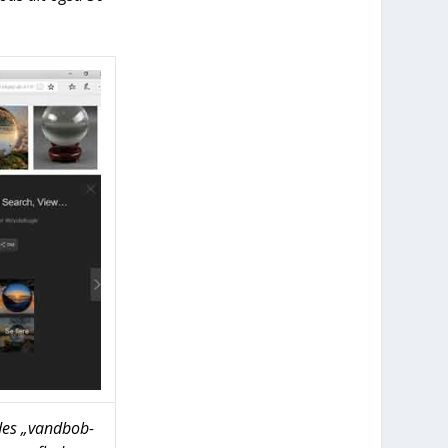
e­des „vand­bob­