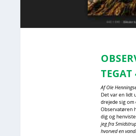
OBSER­
TE­GAT 
Af Ole Hen­nings­
Det var en lidt u
dre­je­de sig om 
Obser­va­tø­ren h
dig og hen­vi­ste
jeg fra Smid­strup
hvor­ved en vand­b