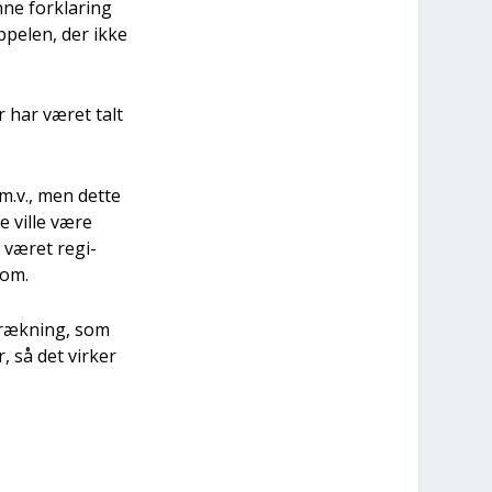
­ne for­kla­ring
p­pe­len, der ikke
r har været talt
m.v., men det­te
e vil­le være
e været regi­
­om.
stræk­ning, som
 så det vir­ker