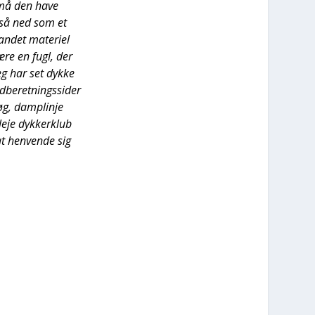
e må den have
t så ned som et
 andet mate­ri­el
ære en fugl, der
eg har set dyk­ke
­be­ret­nings­si­der
røg, dam­plinje
le­je dyk­ker­klub
t hen­ven­de sig