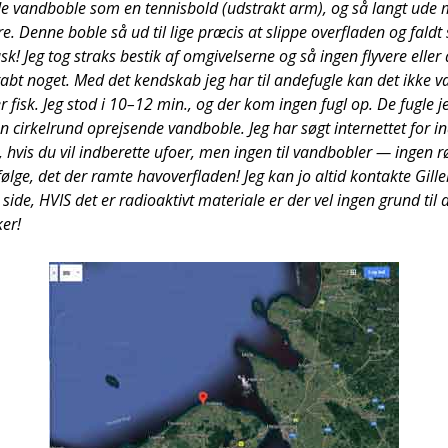
n­de vand­bob­le som en ten­nis­bold (udstrakt arm), og så langt ud
e. Den­ne bob­le så ud til lige præ­cis at slip­pe over­fla­den og fald
ask! Jeg tog straks bestik af omgi­vel­ser­ne og så ingen fly­ve­re eller
abt noget. Med det kend­skab jeg har til ande­fug­le kan det ikke v
ter fisk. Jeg stod i 10–12 min., og der kom ingen fugl op. De fug­le j
 cir­kel­rund oprej­sen­de vand­bob­le. Jeg har søgt inter­net­tet for ind
hvis du vil ind­be­ret­te ufo­er, men ingen til vand­bob­ler — ingen 
 føl­ge, det der ram­te havover­fla­den! Jeg kan jo altid kon­tak­te Gille­
e, HVIS det er radio­ak­tivt mate­ri­a­le er der vel ingen grund til a
ker!