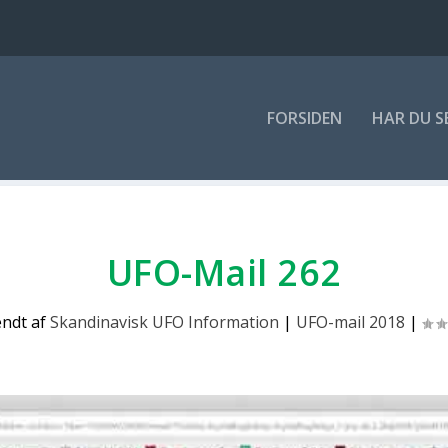
FOR­SI­DEN
HAR DU S
UFO-Mail 262
endt af
Skandinavisk UFO Information
|
UFO-mail 2018
|