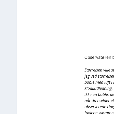
Obser­va­tø­ren b
Stør­rel­sen vil­le
jeg ved stør­rel­
bob­le med luft i
klo­ak­u­d­led­ni
ikke en bob­le, d
når du hæl­der et 
obser­ve­re­de rin
fug­le­ne svøm­me