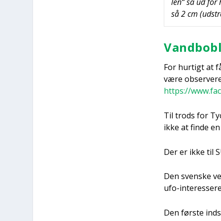
len“ så ud for 
så 2 cm (udstra
Vand­bob­
For hur­tigt at f
være obser­ve­re
https://www.f
Til trods for Tyc
ikke at fin­de en
Der er ikke til S
Den sven­ske ves
ufo-inter­es­se­r
Den før­ste ind­