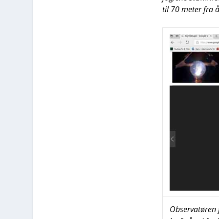
til 70 meter fra å
Obser­va­tø­ren 