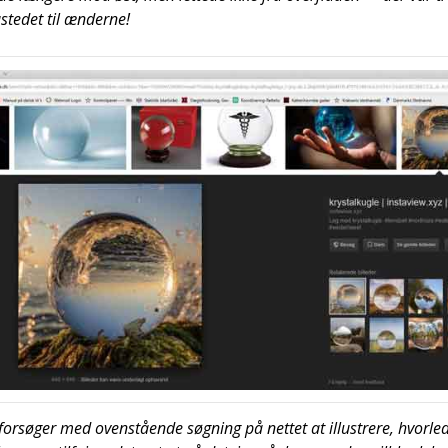
ste­det til ænder­ne!
for­sø­ger med oven­stå­en­de søg­ning på net­tet at illu­stre­re, hvor­l