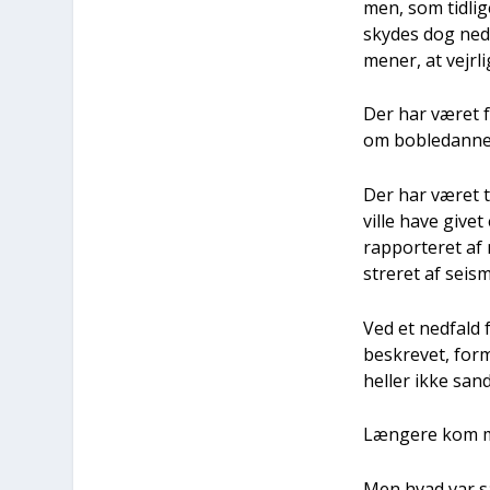
men, som tid­li­g
sky­des dog ned v
mener, at vej­r­l
Der har været fo
om bob­le­dan­ne
Der har været ta
vil­le have givet
rap­por­te­ret a
stre­ret af sei­s
Ved et ned­fald 
beskre­vet, for­
hel­ler ikke sand­
Læn­ge­re kom 
Men hvad var så 