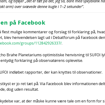
ham, og til­fø­jer „det er tæt på det, jeg så, bare med spejl­blank ha
kt arm) over svæ­ve­de den­ne kug­le i 1–2 sekun­der“.
len på Face­book
å flest muli­ge kom­men­ta­rer og for­slag til for­kla­ring på, hv
t, blev hen­ven­del­sen lagt ud i Debat­forum på Face­book den 
acebook.com/groups/112842926337/
.
ho Bra­he Pla­ne­ta­ri­ums opti­mi­sti­ske hen­vis­ning til SUFOI l
 enty­dig for­kla­ring på obser­va­tø­rens ople­vel­se.
UFOI ind­lø­bet rap­por­ter, der kan knyt­tes til obser­va­tio­ner.
t­kyst er jo ret tæt på. Via Face­book blev infor­ma­tio­nen de
e­de, dog uden resul­tat.
sky­del­se var, at der måske kun­ne være tale om en form for s