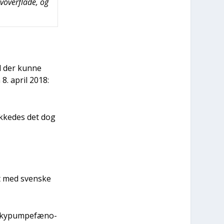
vover­fla­de, og
ad der kun­ne
8. april 2018:
yk­ke­des det dog
lt med sven­ske
ky­pum­pe­fæ­no­