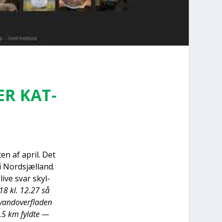
ER KAT­
ten af april. Det
 Nord­s­jæl­land.
li­ve svar skyl­
18 kl. 12.27 så
an­d­over­fla­den
1,5 km fyld­te —