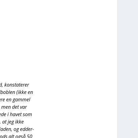
, kon­sta­te­rer
­bob­len (ikke en
være en gam­mel
 — men det var
e­de i havet som
, at jeg ikke
fla­den, og edder­
trods alt også 50