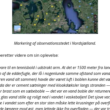
Mar­ke­ring af obser­va­tions­ste­det i Nord­s­jæl­land.
eret­ter vide­re om sin ople­vel­se:
 sva­re til en ten­nis­bold i udstrakt arm. At det er 1500 meter fra land
sen af de edder­fug­le, der lå i nogen­lun­de sam­me afstand som vand
 ren vand alt sam­men) hav­de der været luft i bob­len kun­ne det 
ng, da der er cement sæt­nin­ger med klo­ak­dæks­ler langs stran­den
er brast som en sæbe­bob­le — det var en vand bob­le der retur­ne­r
glas vand stil­le og roligt ned i van­det i vaske­balj­en! Det sjove var
­ge i van­det som efter en stor sten måske let­te krus­nin­ger på over­
­de læn­ge­re mod øst, men let­te­de ikke fra over­fla­den — der var 