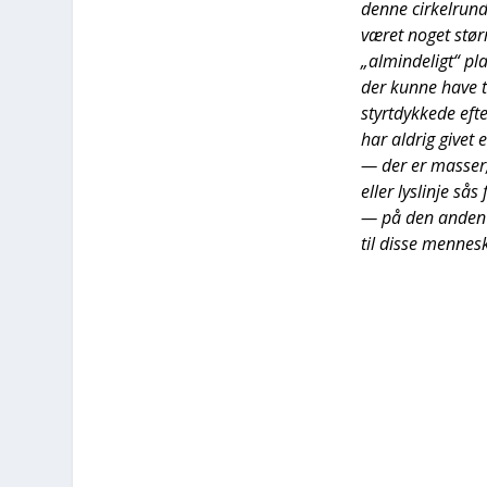
den­ne cir­kel­ru
været noget stør­r
„almin­de­ligt“ pl
der kun­ne have t
styrt­dyk­ke­de ef
har aldrig givet en
— der er mas­ser, 
eller lys­linje sås
— på den anden sid
til dis­se men­ne­s