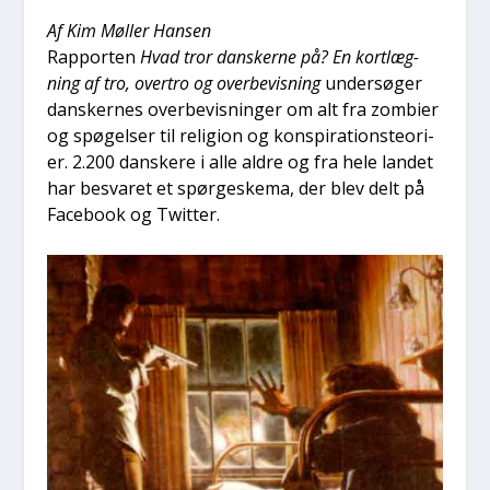
Af Kim Møl­ler Han­sen
Rap­por­ten
Hvad tror dan­sker­ne på? En kort­læg­
ning af tro, over­tro og over­be­vis­ning
under­sø­ger
dan­sker­nes over­be­vis­nin­ger om alt fra zom­bi­er
og spø­gel­ser til reli­gion og kon­spira­tions­te­o­ri­
er. 2.200 dan­ske­re i alle aldre og fra hele lan­det
har besva­ret et spør­ge­ske­ma, der blev delt på
Face­book og Twit­ter.