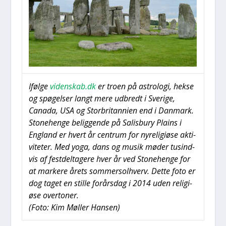
Iføl­ge
videnskab.dk
er tro­en på astro­lo­gi, hek­se
og spø­gel­ser langt mere udbredt i Sve­ri­ge,
Cana­da, USA og Stor­bri­tan­ni­en end i Dan­mark.
Sto­ne­hen­ge belig­gen­de på Salis­bury Plains i
Eng­land er hvert år cen­trum for nyre­li­gi­øse akti­
vi­te­ter. Med yoga, dans og musik møder tusind­
vis af fest­del­ta­ge­re hver år ved Sto­ne­hen­ge for
at mar­ke­re årets som­mer­sol­hverv. Det­te foto er
dog taget en stil­le for­års­dag i 2014 uden reli­gi­
øse over­to­ner.
(Foto: Kim Møl­ler Han­sen)