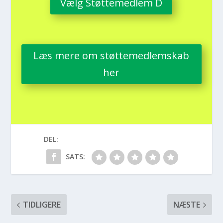
Vælg Støt­te­med­lem D
Læs mere om støt­te­med­lem­skab
her
DEL:
SATS:
TIDLIGERE
NÆSTE