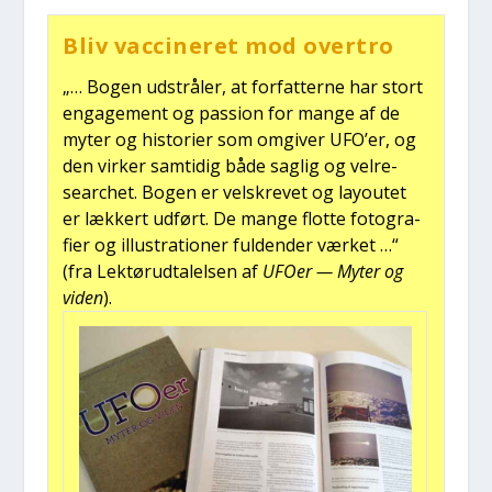
Bliv vac­ci­ne­ret mod over­tro
„… Bogen udstrå­ler, at for­fat­ter­ne har stort
enga­ge­ment og pas­sion for man­ge af de
myter og histo­ri­er som omgi­ver UFO’er, og
den vir­ker sam­ti­dig både sag­lig og vel­re­
sear­chet. Bogen er velskre­vet og lay­ou­tet
er læk­kert udført. De man­ge flot­te foto­gra­
fi­er og illu­stra­tio­ner ful­den­der vær­ket …“
(fra Lek­tør­ud­ta­lel­sen af
UFO­er — Myter og
viden
).