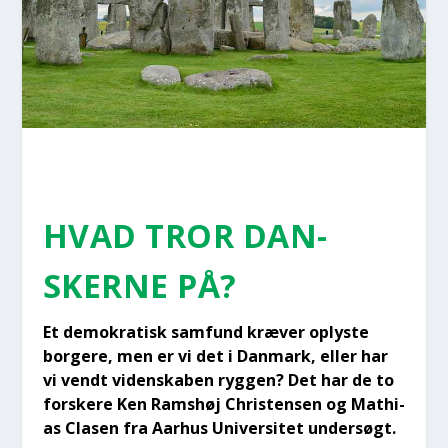
HVAD TROR DAN­
SKER­NE PÅ?
Et demo­kra­tisk sam­fund kræ­ver oply­ste
bor­ge­re, men er vi det i Dan­mark, eller har
vi vendt viden­ska­ben ryg­gen? Det har de to
for­ske­re Ken Rams­høj Chri­sten­sen og Mat­hi­
as Cla­sen fra Aar­hus Uni­ver­si­tet under­søgt.