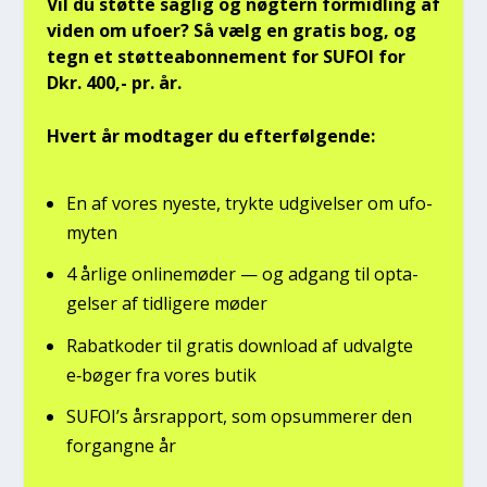
Vil du støt­te sag­lig og nøg­tern for­mid­ling af
viden om ufo­er? Så vælg en gra­tis bog, og
tegn et støt­tea­bon­ne­ment for SUFOI for
Dkr. 400,- pr. år.
Hvert år mod­ta­ger du efter­føl­gen­de:
En af vores nye­ste, tryk­te udgi­vel­ser om ufo­
myten
4 årli­ge onli­ne­mø­der — og adgang til opta­
gel­ser af tid­li­ge­re møder
Rabat­ko­der til gra­tis down­lo­ad af udvalg­te
e‑bøger fra vores butik
SUFOI’s års­rap­port, som opsum­me­rer den
for­gang­ne år