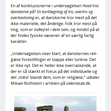
En af kon­klu­sio­ner­ne i under­sø­gel­sen
Hvad tror
dan­sker­ne på? En kort­læg­ning af tro, over­tro og
over­be­vis­ning
er, at dan­sker­ne tror mest på det
ikke-mate­ri­el­le, det ånde­li­ge. Folk tror mest på
ting, som er ind­lej­ret i dem selv, og mindst på at
der fin­des fysi­ske væse­ner af en sær­lig far­lig
karak­ter.
„Under­sø­gel­sen viser klart, at dan­sker­nes reli­
gi­øse fore­stil­lin­ger er slap­pe eller lunk­ne. Det
er ikke nyt. Det er hel­ler ikke over­ra­sken­de, at
der er så stærkt et fokus på det indi­vi­du­el­le og
det ‚indre’ blandt dem, som er reli­gi­øse,“ udta­ler
Mika­el Rot­hste­in i artik­len på videnskab.dk.