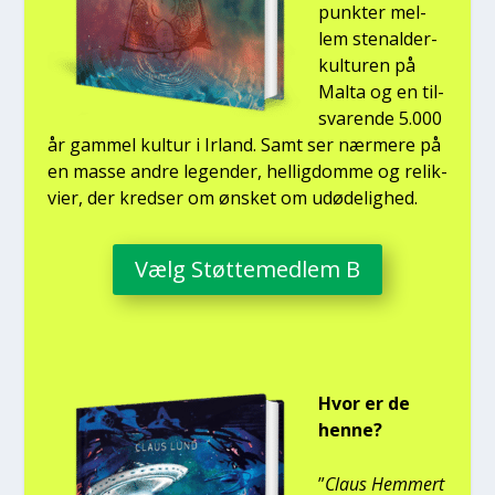
punk­ter mel­
lem ste­nal­der­
kul­tu­ren på
Mal­ta og en til­
sva­ren­de 5.000
år gam­mel kul­tur i Irland. Samt ser nær­me­re på
en mas­se andre legen­der, hel­lig­dom­me og relik­
vi­er, der kred­ser om ønsket om udø­de­lig­hed.
Vælg Støt­te­med­lem B
Hvor er de
hen­ne?
”
Claus Hem­mert