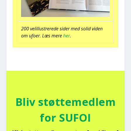
200 velil­lu­stre­re­de sider med solid viden
om ufo­er. Læs mere
her
.
Bliv støt­te­med­lem
for SUFOI