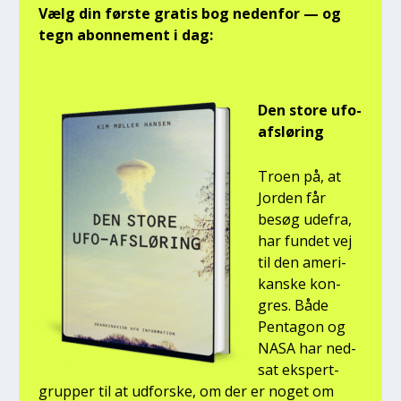
Vælg din før­ste gra­tis bog neden­for — og
tegn abon­ne­ment i dag:
Den sto­re ufo-
afslø­ring
Tro­en på, at
Jor­den får
besøg ude­fra,
har fun­det vej
til den ame­ri­
kan­ske kon­
gres. Både
Pen­ta­gon og
NASA har ned­
sat eks­pert­
grup­per til at udfor­ske, om der er noget om