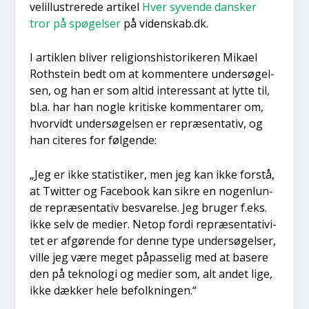
velil­lu­stre­re­de arti­kel
Hver syven­de dan­sker
tror på spø­gel­ser
på videnskab.dk.
I artik­len bli­ver reli­gions­hi­sto­ri­ke­ren Mika­el
Rot­hste­in bedt om at kom­men­te­re under­sø­gel­
sen, og han er som altid inter­es­sant at lyt­te til,
bl.a. har han nog­le kri­ti­ske kom­men­ta­rer om,
hvor­vidt under­sø­gel­sen er repræ­sen­ta­tiv, og
han cite­res for føl­gen­de:
„Jeg er ikke sta­ti­sti­ker, men jeg kan ikke for­stå,
at Twit­ter og Face­book kan sik­re en nogen­lun­
de repræ­sen­ta­tiv besva­rel­se. Jeg bru­ger f.eks.
ikke selv de medi­er. Net­op for­di repræ­sen­ta­ti­vi­
tet er afgø­ren­de for den­ne type under­sø­gel­ser,
vil­le jeg være meget påpas­se­lig med at base­re
den på tek­no­lo­gi og medi­er som, alt andet lige,
ikke dæk­ker hele befolk­nin­gen.“