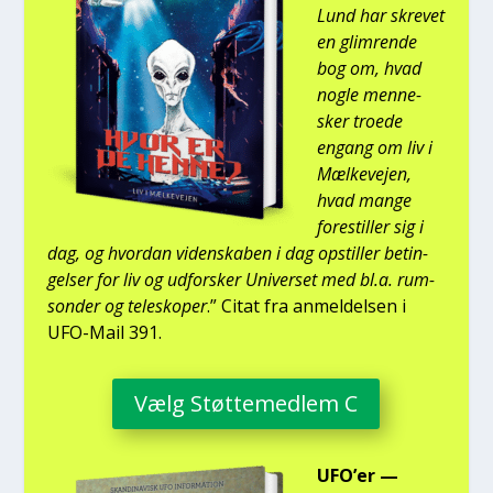
Lund har skre­vet
en glim­ren­de
bog om, hvad
nog­le men­ne­
sker tro­e­de
engang om liv i
Mæl­ke­vej­en,
hvad man­ge
fore­stil­ler sig i
dag, og hvor­dan viden­ska­ben i dag opstil­ler betin­
gel­ser for liv og udfor­sker Uni­ver­set med bl.a. rum­
son­der og telesko­per
.” Citat fra anmel­del­sen i
UFO-Mail 391.
Vælg Støt­te­med­lem C
UFO’er —