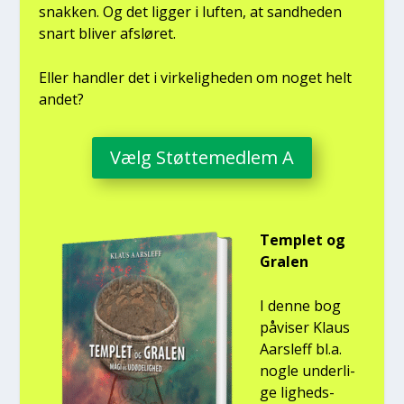
snak­ken. Og det lig­ger i luf­ten, at sand­he­den
snart bli­ver afslø­ret.
Eller hand­ler det i vir­ke­lig­he­den om noget helt
andet?
Vælg Støt­te­med­lem A
Temp­let og
Gra­len
I den­ne bog
påvi­ser Klaus
Aars­l­eff bl.a.
nog­le under­li­
ge lig­heds­