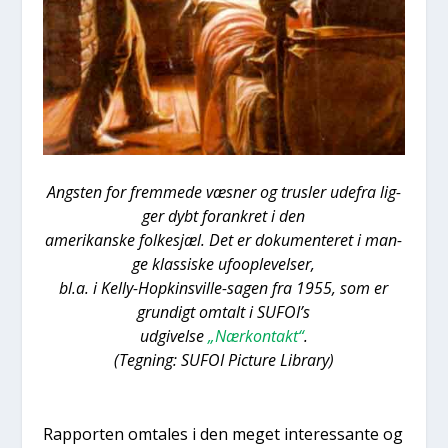
Ang­sten for frem­me­de væs­ner og trus­ler ude­fra lig­
ger dybt for­ank­ret i den
ame­ri­kan­ske fol­kesjæl. Det er doku­men­te­ret i man­
ge klas­si­ske ufoop­le­vel­ser,
bl.a. i Kel­ly-Hopkinsvil­le-sagen fra 1955, som er
grun­digt omtalt i SUFOI’s
udgi­vel­se
„Nær­kon­takt“
.
(Teg­ning: SUFOI Pic­tu­re Library)
Rap­por­ten omta­les i den meget inter­es­san­te og