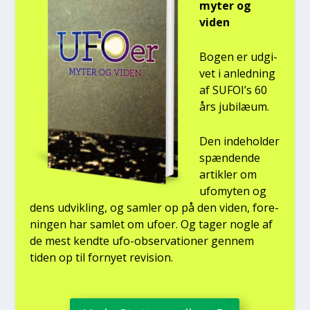
myter og
viden
Bogen er udgi­
vet i anled­ning
af SUFOI’s 60
års jubilæum.
Den inde­hol­der
spæn­den­de
artik­ler om
ufo­myten og
dens udvik­ling, og sam­ler op på den viden, for­e­
nin­gen har sam­let om ufo­er. Og tager nog­le af
de mest kend­te ufo-obser­va­tio­ner gen­nem
tiden op til for­ny­et revi­sion.