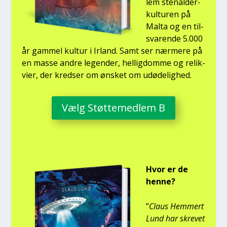
lem ste­nal­der­
kul­tu­ren på
Mal­ta og en til­
sva­ren­de 5.000
år gam­mel kul­tur i Irland. Samt ser nær­me­re på
en mas­se andre legen­der, hel­lig­dom­me og relik­
vi­er, der kred­ser om ønsket om udø­de­lig­hed.
Vælg Støt­te­med­lem B
Hvor er de
hen­ne?
”
Claus Hem­mert
Lund har skre­vet