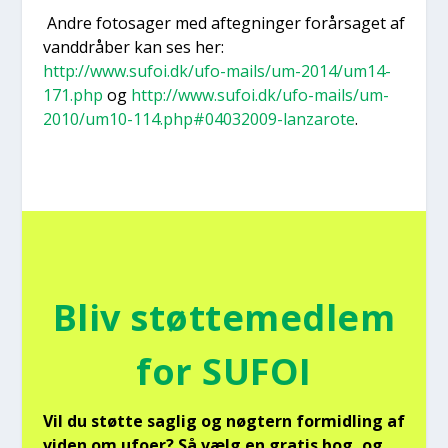
Andre fotosa­ger med afteg­nin­ger for­år­sa­get af
vand­drå­ber kan ses her:
http://www.sufoi.dk/ufo-mails/um-2014/um14-
171.php
og
http://www.sufoi.dk/ufo-mails/um-
2010/um10-114.php#04032009-lanzarote
.
Bliv støt­te­med­lem
for SUFOI
Vil du støt­te sag­lig og nøg­tern for­mid­ling af
viden om ufo­er? Så vælg en gra­tis bog, og