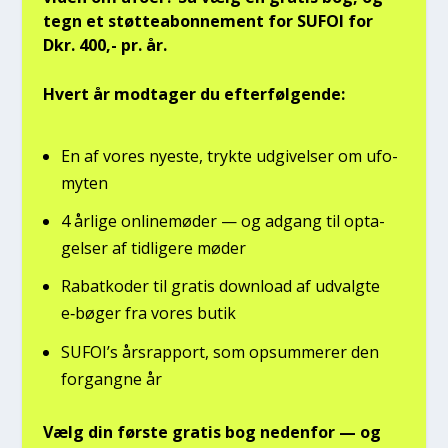
tegn et støt­tea­bon­ne­ment for SUFOI for
Dkr. 400,- pr. år.
Hvert år mod­ta­ger du efter­føl­gen­de:
En af vores nye­ste, tryk­te udgi­vel­ser om ufo­
myten
4 årli­ge onli­ne­mø­der — og adgang til opta­
gel­ser af tid­li­ge­re møder
Rabat­ko­der til gra­tis down­lo­ad af udvalg­te
e‑bøger fra vores butik
SUFOI’s års­rap­port, som opsum­me­rer den
for­gang­ne år
Vælg din før­ste gra­tis bog neden­for — og