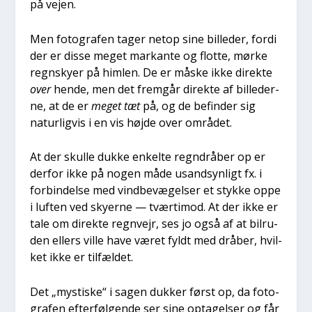
på vej­en.
Men foto­gra­fen tager net­op sine bil­le­der, for­di
der er dis­se meget mar­kan­te og flot­te, mør­ke
regn­sky­er på him­len. De er måske ikke direk­te
over
hen­de, men det frem­går direk­te af bil­le­der­
ne, at de er
meget tæt
på, og de befin­der sig
natur­lig­vis i en vis høj­de over områ­det.
At der skul­le duk­ke enkel­te regn­drå­ber op er
der­for ikke på nogen måde usand­syn­ligt fx. i
for­bin­del­se med vind­be­væ­gel­ser et styk­ke oppe
i luf­ten ved sky­er­ne — tvær­ti­mod. At der ikke er
tale om direk­te regn­vejr, ses jo også af at bil­r­u­
den ellers vil­le have været fyldt med drå­ber, hvil­
ket ikke er til­fæl­det.
Det „mysti­ske“ i sagen duk­ker først op, da foto­
gra­fen efter­føl­gen­de ser sine opta­gel­ser og får