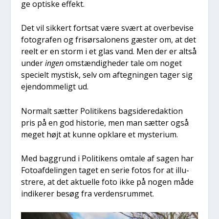
ge opti­ske effekt.
Det vil sik­kert fort­sat være svært at over­be­vi­se
foto­gra­fen og fri­sør­sa­lo­nens gæster om, at det
reelt er en storm i et glas vand. Men der er alt­så
under
ingen
omstæn­dig­he­der tale om noget
spe­ci­elt mystisk, selv om afteg­nin­gen tager sig
ejen­dom­me­ligt ud.
Nor­malt sæt­ter Poli­ti­kens bag­si­de­re­dak­tion
pris på en god histo­rie, men man sæt­ter også
meget højt at kun­ne opkla­re et myste­ri­um.
Med bag­grund i Poli­ti­kens omta­le af sagen har
Foto­af­de­lin­gen taget en serie fotos for at illu­
stre­re, at det aktu­el­le foto ikke på nogen måde
indi­ke­rer besøg fra ver­dens­rum­met.