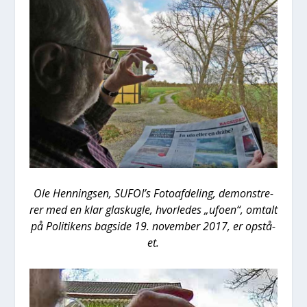
Ole Hen­nings­en, SUFOI’s Foto­af­de­ling, demon­stre­
rer med en klar gla­skug­le, hvor­le­des „ufo­en“, omtalt
på Poli­ti­kens bag­si­de 19. novem­ber 2017, er opstå­
et.