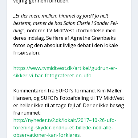
vej­r­lig gen­nem bil­r­u­den.
„Er der mere mel­lem him­mel og jord? Ja helt
bestemt, mener de hos Salon Che­rie i Søn­der Fel­
ding“
, note­rer TV Midt­Vest i for­bin­del­se med
deres indslag. Se fle­re af Agnet­he Grøn­bæks
fotos og den abso­lut liv­li­ge debat i den loka­le
fri­sør­sa­lon:
https://www.tvmidtvest.dk/artikel/gudrun-er-
sikker-vi-har-fotograferet-en-ufo
Kom­men­ta­ren fra SUFOI’s for­mand, Kim Møl­ler
Han­sen, og SUFOI’s Foto­af­de­ling til TV Midt­Vest
er hel­ler ikke til at tage fejl af. Der er ikke besøg
fra rum­met:
http://nyheder.tv2.dk/lokalt/2017–10-26-ufo-
forening-skyder-endnu-et-billede-ned-alle-
observationer-kan-forklares
.