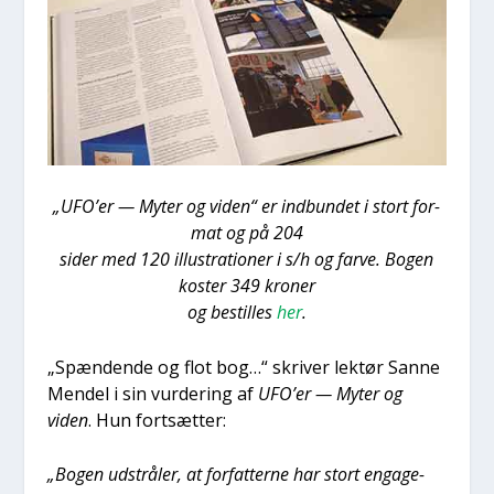
„UFO’er — Myter og viden“ er ind­bun­det i stort for­
mat og på 204
sider med 120 illu­stra­tio­ner i s/h og far­ve. Bogen
koster 349 kro­ner
og bestil­les
her
.
„Spæn­den­de og flot bog…“ skri­ver lek­tør San­ne
Men­del i sin vur­de­ring af
UFO’er — Myter og
viden
. Hun fort­sæt­ter:
„Bogen udstrå­ler, at for­fat­ter­ne har stort enga­ge­