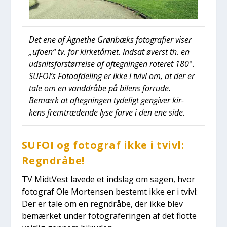
Det ene af Agnet­he Grøn­bæks foto­gra­fi­er viser
„ufo­en“ tv. for kir­ketår­net. Ind­sat øverst th. en
udsnits­for­stør­rel­se af afteg­nin­gen rote­ret 180°.
SUFOI’s Foto­af­de­ling er ikke i tvivl om, at der er
tale om en vand­drå­be på bilens for­r­u­de.
Bemærk at afteg­nin­gen tyde­ligt gen­gi­ver kir­
kens frem­træ­den­de lyse far­ve i den ene side.
SUFOI og foto­graf ikke i tvivl:
Regn­drå­be!
TV Midt­Vest lave­de et indslag om sagen, hvor
foto­graf Ole Mor­ten­sen bestemt ikke er i tvivl:
Der er tale om en regn­drå­be, der ikke blev
bemær­ket under foto­gra­fe­rin­gen af det flot­te