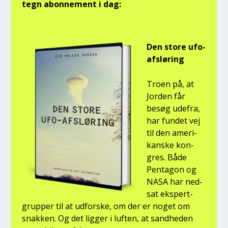
tegn abon­ne­ment i dag:
Den sto­re ufo-
afslø­ring
Tro­en på, at
Jor­den får
besøg ude­fra,
har fun­det vej
til den ame­ri­
kan­ske kon­
gres. Både
Pen­ta­gon og
NASA har ned­
sat eks­pert­
grup­per til at udfor­ske, om der er noget om
snak­ken. Og det lig­ger i luf­ten, at sand­he­den