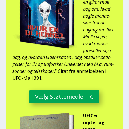
en glim­ren­de
bog om, hvad
nog­le men­ne­
sker tro­e­de
engang om liv i
Mæl­ke­vej­en,
hvad man­ge
fore­stil­ler sig i
dag, og hvor­dan viden­ska­ben i dag opstil­ler betin­
gel­ser for liv og udfor­sker Uni­ver­set med bl.a. rum­
son­der og telesko­per
.” Citat fra anmel­del­sen i
UFO-Mail 391.
Vælg Støt­te­med­lem C
UFO’er —
myter og