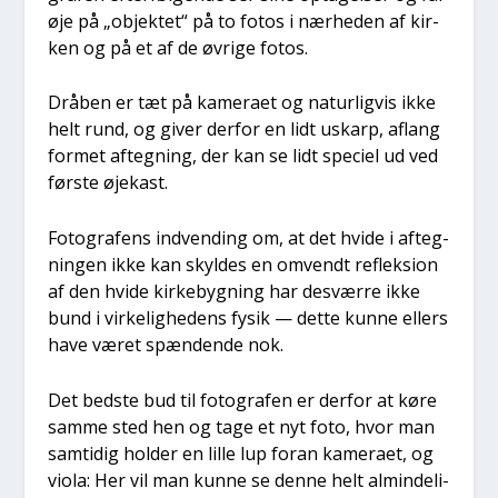
øje på „objek­tet“ på to fotos i nær­he­den af kir­
ken og på et af de øvri­ge fotos.
Drå­ben er tæt på kame­ra­et og natur­lig­vis ikke
helt rund, og giver der­for en lidt uskarp, aflang
for­met afteg­ning, der kan se lidt spe­ci­el ud ved
før­ste øje­kast.
Foto­gra­fens ind­ven­ding om, at det hvi­de i afteg­
nin­gen ikke kan skyl­des en omvendt reflek­sion
af den hvi­de kir­ke­byg­ning har desvær­re ikke
bund i vir­ke­lig­he­dens fysik — det­te kun­ne ellers
have været spæn­den­de nok.
Det bed­ste bud til foto­gra­fen er der­for at køre
sam­me sted hen og tage et nyt foto, hvor man
sam­ti­dig hol­der en lil­le lup for­an kame­ra­et, og
vio­la: Her vil man kun­ne se den­ne helt almin­de­li­