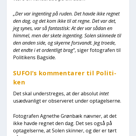
„Der var ingen­ting på ruden. Det hav­de ikke reg­net
den dag, og det kom ikke til at reg­ne. Det var det,
jeg synes, var så fan­ta­stisk: At der var sådan en
him­mel, men der ske­te ingen­ting. Solen skin­ne­de til
den anden side, og sky­er­ne for­svandt. Jeg tro­e­de,
det end­te i et ordent­ligt brag“
, siger foto­gra­fen til
Poli­ti­kens Bag­si­de.
SUFOI’s kom­men­ta­rer til Poli­ti­
ken
Det skal under­stre­ges, at der abso­lut
intet
usæd­van­ligt er obser­ve­ret under opta­gel­ser­ne.
Foto­gra­fen Agnet­he Grøn­bæk næv­ner, at det
ikke hav­de reg­net den dag. Det ses også på
opta­gel­ser­ne, at Solen skin­ner, og der er tørt