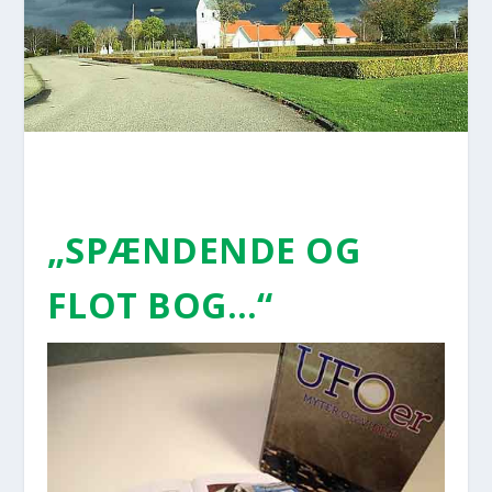
„SPÆN­DEN­DE OG
FLOT BOG…“