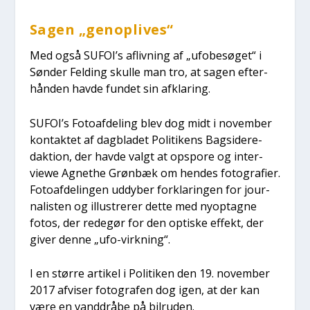
Sagen „genop­li­ves“
Med også SUFOI’s afliv­ning af „ufo­be­sø­get“ i
Søn­der Fel­ding skul­le man tro, at sagen efter­
hån­den hav­de fun­det sin afkla­ring.
SUFOI’s Foto­af­de­ling blev dog midt i novem­ber
kon­tak­tet af dag­bla­det Poli­ti­kens Bag­si­de­re­
dak­tion, der hav­de valgt at opspo­re og inter­
viewe Agnet­he Grøn­bæk om hen­des foto­gra­fi­er.
Foto­af­de­lin­gen uddy­ber for­kla­rin­gen for jour­
na­li­sten og illu­stre­rer det­te med nyop­tag­ne
fotos, der rede­gør for den opti­ske effekt, der
giver den­ne „ufo-virk­ning“.
I en stør­re arti­kel i Poli­ti­ken den 19. novem­ber
2017 afvi­ser foto­gra­fen dog igen, at der kan
være en vand­drå­be på bil­r­u­den.