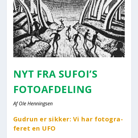
NYT FRA SUFOI’S
FOTO­AF­DE­LING
Af Ole Hen­nings­en
Gud­run er sik­ker: Vi har foto­gra­
fe­ret en UFO