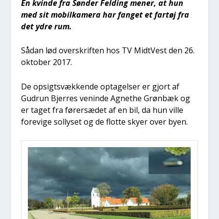
En kvin­de fra Søn­der Fel­ding mener, at hun
med sit mobil­ka­me­ra har fan­get et far­tøj fra
det ydre rum.
Sådan lød over­skrif­ten hos TV Midt­Vest den 26.
okto­ber 2017.
De opsigtsvæk­ken­de opta­gel­ser er gjort af
Gud­run Bjer­res venin­de Agnet­he Grøn­bæk og
er taget fra fører­sæ­det af en bil, da hun vil­le
fore­vi­ge sol­ly­set og de flot­te sky­er over byen.