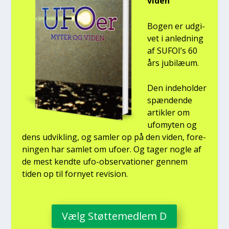
viden
Bogen er udgi­
vet i anled­ning
af SUFOI’s 60
års jubilæum.
Den inde­hol­der
spæn­den­de
artik­ler om
ufo­myten og
dens udvik­ling, og sam­ler op på den viden, for­e­
nin­gen har sam­let om ufo­er. Og tager nog­le af
de mest kend­te ufo-obser­va­tio­ner gen­nem
tiden op til for­ny­et revi­sion.
Vælg Støt­te­med­lem D