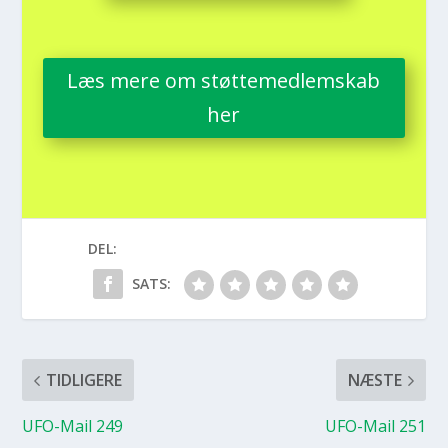
Læs mere om støt­te­med­lem­skab
her
DEL:
SATS:
TIDLIGERE
NÆSTE
UFO-Mail 249
UFO-Mail 251