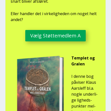
snart bli­ver afslø­ret.
Eller hand­ler det i vir­ke­lig­he­den om noget helt
andet?
Vælg Støt­te­med­lem A
Temp­let og
Gra­len
I den­ne bog
påvi­ser Klaus
Aars­l­eff bl.a.
nog­le under­li­
ge lig­heds­
punk­ter mel­