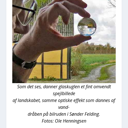
Som det ses, dan­ner gla­skug­len et fint omvendt
spejl­bil­le­de
af land­ska­bet, sam­me opti­ske effekt som dan­nes af
vand-
drå­ben på bil­r­u­den i Søn­der Fel­ding.
Fotos: Ole Hen­nings­en