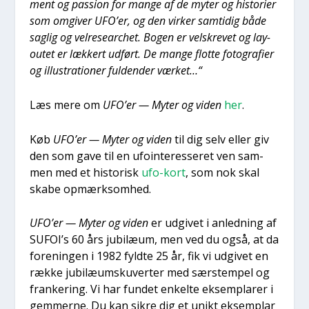
ment og pas­sion for man­ge af de myter og histo­ri­er
som omgi­ver UFO’er, og den vir­ker sam­ti­dig både
sag­lig og vel­re­sear­chet. Bogen er velskre­vet og lay­
ou­tet er læk­kert udført. De man­ge flot­te foto­gra­fi­er
og illu­stra­tio­ner ful­den­der vær­ket…“
Læs mere om
UFO’er — Myter og viden
her
.
Køb
UFO’er — Myter og viden
til dig selv eller giv
den som gave til en ufo­in­ter­es­se­ret ven sam­
men med et histo­risk
ufo-kort
, som nok skal
ska­be opmærk­som­hed.
UFO’er — Myter og viden
er udgi­vet i anled­ning af
SUFOI’s 60 års jubilæum, men ved du også, at da
for­e­nin­gen i 1982 fyld­te 25 år, fik vi udgi­vet en
ræk­ke jubilæum­sk­u­ver­ter med sær­stem­pel og
fran­ke­ring. Vi har fun­det enkel­te eksem­pla­rer i
gem­mer­ne. Du kan sik­re dig et unikt eksem­plar