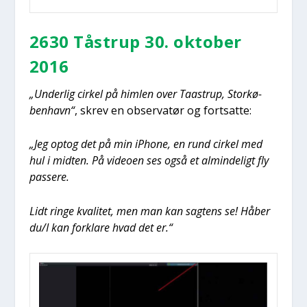
2630 Tåstrup 30. okto­ber
2016
„Under­lig cir­kel på him­len over Taa­strup, Stor­kø­
ben­havn“
, skrev en obser­va­tør og fort­sat­te:
„Jeg optog det på min iPho­ne, en rund cir­kel med
hul i mid­ten. På video­en ses også et almin­de­ligt fly
pas­se­re.
Lidt rin­ge kva­li­tet, men man kan sag­tens se! Håber
du/I kan for­kla­re hvad det er.“