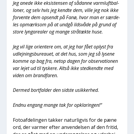
Jeg ane­de ikke eksi­sten­sen af sådan­ne varm­luft­bal­
lo­ner, og selv hvis jeg kend­te dem, vil­le jeg nok ikke
for­ven­te dem opsendt på Fanø, hvor man er sær­de­
les opmærk­som på at und­gå ilds­vå­de på grund af
sto­re lyn­ga­re­a­ler og man­ge strå­tæk­te huse.
Jeg vil lige ori­en­te­re om, at jeg har fået oplyst fra
udlej­nings­bu­reau­et, at det hus, som jeg så lyse­ne
kom­me op bag fra, net­op dagen for obser­va­tio­nen
var lejet ud til tyske­re. Alt­så ikke sted­kend­te med
viden om brand­fa­ren.
Der­med bort­fal­der den sid­ste usik­ker­hed.
End­nu engang man­ge tak for opkla­rin­gen!“
Foto­af­de­lin­gen tak­ker natur­lig­vis for de pæne
ord, der var­mer efter anven­del­sen af den fri­tid,