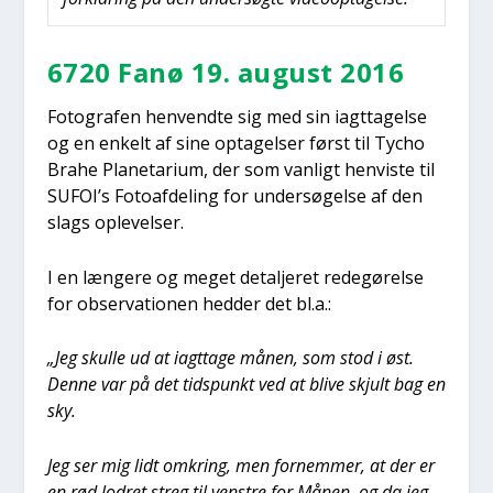
6720 Fanø 19. august 2016
Foto­gra­fen hen­vend­te sig med sin iagt­ta­gel­se
og en enkelt af sine opta­gel­ser først til Tycho
Bra­he Pla­ne­ta­ri­um, der som van­ligt hen­vi­ste til
SUFOI’s Foto­af­de­ling for under­sø­gel­se af den
slags ople­vel­ser.
I en læn­ge­re og meget detal­je­ret rede­gø­rel­se
for obser­va­tio­nen hed­der det bl.a.:
„Jeg skul­le ud at iagt­ta­ge månen, som stod i øst.
Den­ne var på det tids­punkt ved at bli­ve skjult bag en
sky.
Jeg ser mig lidt omkring, men for­nem­mer, at der er
en rød lodret streg til ven­stre for Månen, og da jeg