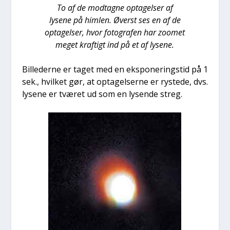
To af de mod­tag­ne opta­gel­ser af
lyse­ne på him­len. Øverst
ses en af de
opta­gel­ser, hvor foto­gra­fen har zoo­met
meget kraf­tigt ind på et af lyse­ne.
Bil­le­der­ne er taget med en eks­po­ne­rings­tid på 1
sek., hvil­ket gør, at opta­gel­ser­ne er ryste­de, dvs.
lyse­ne er tvæ­ret ud som en lysen­de streg.