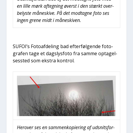
en lil­le mørk afteg­ning øverst i den stærkt over­
be­ly­ste måneski­ve. På det mod­tag­ne foto ses
ingen gre­ne midt i måneski­ven.
SUFOI’s Foto­af­de­ling bad efter­føl­gen­de foto­
gra­fen tage et dags­lys­fo­to fra sam­me opta­gel­
ses­sted som ekstra kon­trol.
Her­over ses en sam­men­ko­pi­e­ring af udsnits­for­