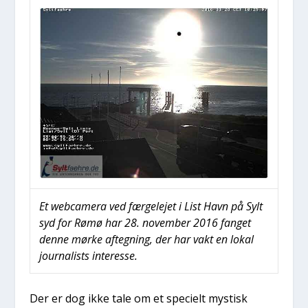
Et webca­me­ra ved fær­ge­le­jet i List Havn på Sylt
syd for Rømø har 28. novem­ber 2016 fan­get
den­ne mør­ke afteg­ning, der har vakt en lokal
jour­na­lists inter­es­se.
Der er dog ikke tale om et spe­ci­elt mystisk