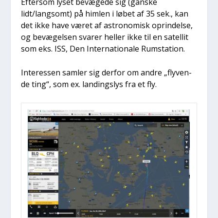
Efter­som lyset bevæ­ge­de sig (gan­ske
lidt/langsomt) på him­len i løbet af 35 sek., kan
det ikke have været af astro­no­misk oprin­del­se,
og bevæ­gel­sen sva­rer hel­ler ikke til en satel­lit
som eks. ISS, Den Inter­na­tio­na­le Rum­sta­tion.
Inter­es­sen sam­ler sig der­for om andre „fly­ven­
de ting“, som ex. lan­dings­lys fra et fly.