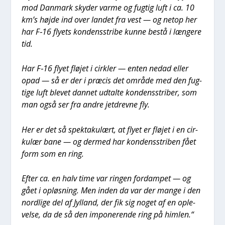
mod Dan­mark sky­der var­me og fug­tig luft i ca. 10
km’s høj­de ind over lan­det fra vest — og net­op her
har F‑16 fly­ets kon­dens­stri­be kun­ne bestå i læn­ge­re
tid.
Har F‑16 fly­et flø­jet i cirk­ler — enten nedad eller
opad — så er der i præ­cis det områ­de med den fug­
ti­ge luft ble­vet dan­net udtal­te kon­dens­stri­ber, som
man også ser fra andre jetdrev­ne fly.
Her er det så spek­taku­lært, at fly­et er flø­jet i en cir­
ku­lær bane — og der­med har kon­dens­stri­ben fået
form som en ring.
Efter ca. en halv time var rin­gen for­dam­pet — og
gået i opløs­ning. Men inden da var der man­ge i den
nord­li­ge del af Jyl­land, der fik sig noget af en ople­
vel­se, da de så den impo­ne­ren­de ring på him­len.“