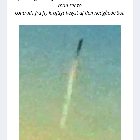
man ser to
con­trails fra fly kraf­tigt belyst af den ned­gå­e­de Sol.