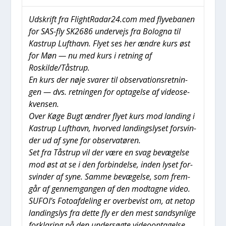
Udskrift fra FlightRadar24.com med fly­ve­ba­nen
for SAS-fly SK2686 under­vejs fra Bolog­na til
Kastrup Luft­havn. Fly­et ses her ændre kurs øst
for Møn — nu med kurs i ret­ning af
Roskilde/Tåstrup.
En kurs der nøje sva­rer til obser­va­tions­ret­nin­
gen — dvs. ret­nin­gen for opta­gel­se af video­se­
kven­sen.
Over Køge Bugt ændrer fly­et kurs mod lan­ding i
Kastrup Luft­havn, hvor­ved lan­dings­ly­set for­svin­
der ud af syne for obser­va­tø­ren.
Set fra Tåstrup vil der være en svag bevæ­gel­se
mod øst at se i den for­bin­del­se, inden lyset for­
svin­der af syne. Sam­me bevæ­gel­se, som frem­
går af gen­nem­gan­gen af den mod­tag­ne video.
SUFOI’s Foto­af­de­ling er over­be­vist om, at net­op
lan­dings­lys fra det­te fly er den mest sand­syn­li­ge
for­kla­ring på den under­søg­te video­op­ta­gel­se.