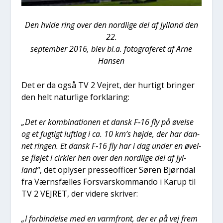
Den hvi­de ring over den nord­li­ge del af Jyl­land den
22.
sep­tem­ber 2016, blev bl.a. foto­gra­fe­ret af Arne
Han­sen
Det er da også TV 2 Vej­ret, der hur­tigt brin­ger
den helt natur­li­ge for­kla­ring:
„Det er kom­bi­na­tio­nen et dansk F‑16 fly på øvel­se
og et fug­tigt luft­lag i ca. 10 km’s høj­de, der har dan­
net rin­gen. Et dansk F‑16 fly har i dag under en øvel­
se flø­jet i cirk­ler hen over den nord­li­ge del af Jyl­
land“
, det oply­ser pres­seof­fi­cer Søren Bjørn­dal
fra Værns­fæl­les For­svarskom­man­do i Karup til
TV 2 VEJRET, der vide­re skri­ver:
„I for­bin­del­se med en varm­front, der er på vej frem