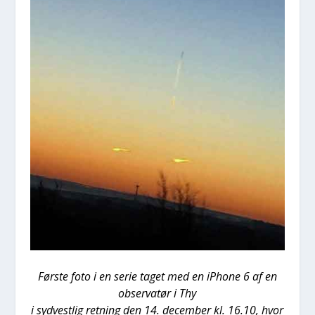
Før­ste foto i en serie taget med en iPho­ne 6 af en
obser­va­tør i Thy
i syd­ve­st­lig ret­ning den 14. decem­ber kl. 16.10, hvor