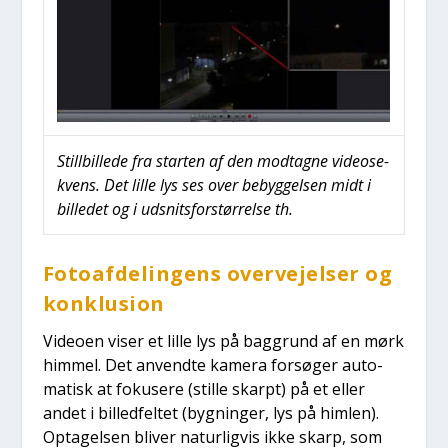
Stil­l­bil­le­de fra star­ten af den mod­tag­ne video­se­
kvens. Det lil­le lys ses over bebyg­gel­sen midt i
bil­le­det og i udsnits­for­stør­rel­se th.
Foto­af­de­lin­gens over­vej­el­ser og
kon­klu­sion
Video­en viser et lil­le lys på bag­grund af en mørk
him­mel. Det anvend­te kame­ra for­sø­ger auto­
ma­tisk at foku­se­re (stil­le skar­pt) på et eller
andet i bil­led­fel­tet (byg­nin­ger, lys på him­len).
Opta­gel­sen bli­ver natur­lig­vis ikke skarp, som