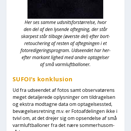
Her ses sam­me udsnits­for­stør­rel­se, hvor
den del af den lysen­de afteg­ning, der står
skar­pe­st står til­ba­ge (øver­ste del) efter bort-
retou­che­ring af resten af afteg­nin­gen i et
foto­re­di­ge­rings­pro­gram. Udse­en­det har her-
efter mar­kant lig­hed med andre opta­gel­ser
af små varm­luft­bal­lo­ner.
SUFOI’s kon­klu­sion
Ud fra udse­en­det af fotos samt obser­va­tø­rens
meget detal­je­re­de oplys­nin­ger om til­dra­gel­sen
og ekstra mod­tag­ne data om opta­gel­ses­sted,
bevæ­gel­ses­ret­ning m.v. er Foto­af­de­lin­gen ikke i
tvivl om, at det dre­jer sig om opsen­del­se af små
varm­luft­bal­lo­ner fra det nære som­mer­hu­s­om­