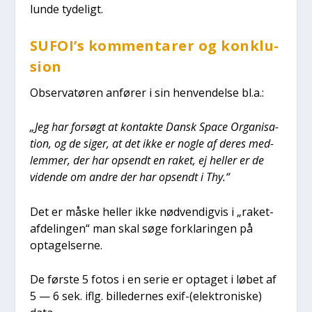
lun­de tyde­ligt.
SUFOI’s kom­men­ta­rer og kon­klu­
sion
Obser­va­tø­ren anfø­rer i sin hen­ven­del­se bl.a.:
„Jeg har for­søgt at kon­tak­te Dansk Spa­ce Orga­ni­sa­
tion, og de siger, at det ikke er nog­le af deres med­
lem­mer, der har opsendt en raket, ej hel­ler er de
viden­de om andre der har opsendt i Thy.“
Det er måske hel­ler ikke nød­ven­dig­vis i „raket-
afde­lin­gen“ man skal søge for­kla­rin­gen på
opta­gel­ser­ne.
De før­ste 5 fotos i en serie er opta­get i løbet af
5 — 6 sek. iflg. bil­le­der­nes exif-(elektroniske)