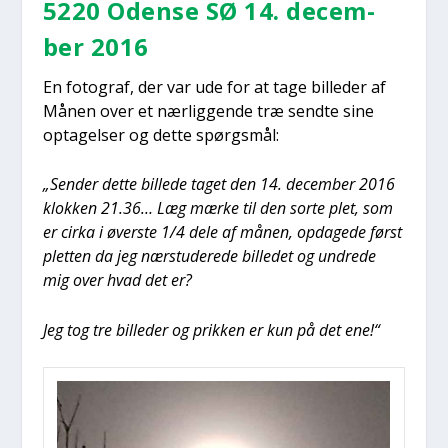
5220 Oden­se SØ 14. decem­
ber 2016
En foto­graf, der var ude for at tage bil­le­der af
Månen over et nær­lig­gen­de træ send­te sine
opta­gel­ser og det­te spørgs­mål:
„Sen­der det­te bil­le­de taget den 14. decem­ber 2016
klok­ken 21.36… Læg mær­ke til den sor­te plet, som
er cir­ka i øver­ste 1/4 dele af månen, opda­ge­de først
plet­ten da jeg nær­stu­de­re­de bil­le­det og undre­de
mig over hvad det er?
Jeg tog tre bil­le­der og prik­ken er kun på det ene!“