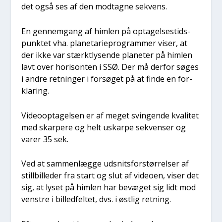
det også ses af den mod­tag­ne sekvens.
En gen­nem­gang af him­len på opta­gel­ses­tids­
punk­tet vha. pla­ne­ta­ri­e­pro­gram­mer viser, at
der ikke var stærkt­ly­sen­de pla­ne­ter på him­len
lavt over hori­son­ten i SSØ. Der må der­for søges
i andre ret­nin­ger i for­sø­get på at fin­de en for­
kla­ring.
Video­op­ta­gel­sen er af meget svin­gen­de kva­li­tet
med skar­pe­re og helt uskar­pe sekven­ser og
varer 35 sek.
Ved at sam­men­læg­ge udsnits­for­stør­rel­ser af
stil­l­bil­le­der fra start og slut af video­en, viser det
sig, at lyset på him­len har bevæ­get sig lidt mod
ven­stre i bil­led­fel­tet, dvs. i øst­lig ret­ning.