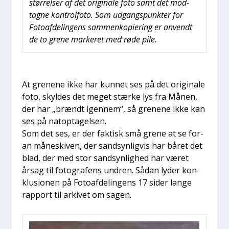
stør­rel­ser af det ori­gi­na­le foto samt det mod­
tag­ne kon­trol­fo­to. Som udgangs­punk­ter for
Foto­af­de­lin­gens sam­men­ko­pi­e­ring er anvendt
de to gre­ne mar­ke­ret med røde pile.
At gre­ne­ne ikke har kun­net ses på det ori­gi­na­le
foto, skyl­des det meget stær­ke lys fra Månen,
der har „brændt igen­nem“, så gre­ne­ne ikke kan
ses på nat­op­ta­gel­sen.
Som det ses, er der fak­tisk små gre­ne at se for­
an måneski­ven, der sand­syn­lig­vis har båret det
blad, der med stor sand­syn­lig­hed har været
årsag til foto­gra­fens undren. Sådan lyder kon­
klu­sio­nen på Foto­af­de­lin­gens 17 sider lan­ge
rap­port til arki­vet om sagen.