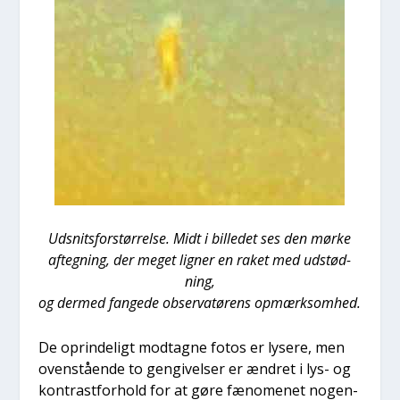
Udsnits­for­stør­rel­se. Midt i bil­le­det ses den mør­ke
afteg­ning, der meget lig­ner en raket med udstød­
ning,
og der­med fan­ge­de obser­va­tø­rens opmærk­som­hed.
De oprin­de­ligt mod­tag­ne fotos er lyse­re, men
oven­stå­en­de to gen­gi­vel­ser er ændret i lys- og
kon­trast­for­hold for at gøre fæno­me­net nogen­