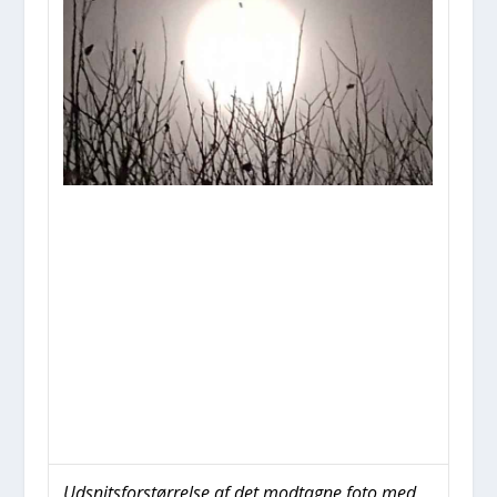
Udsnits­for­stør­rel­se af det mod­tag­ne foto med