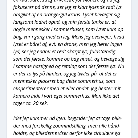
foku­se­rer på den­ne, ser jeg et klart lysen­de rødt lys
omgi­vet af en orange/gul krans. Lyset bevæ­ger sig
lang­somt lodret opad, og min før­ste tan­ke er, at
nog­le men­ne­sker i som­mer­hu­set, som lyset kom op
bag, var i gang med en leg. Mens jeg over­ve­jer, hvad
lyset er båret af, evt. en dro­ne, men jeg hører ingen
lyd, ser jeg end­nu et rødt skar­pt lys, fuld­stæn­dig
som det før­ste, kom­me op bag huset, og bevæ­ge sig
i sam­me hastig­hed og ret­ning som det før­ste lys. Nu
er der to lys på him­len, og jeg tviv­ler på, at det er
men­ne­sker pla­ce­ret bag det­te som­mer­hus, som
eks­pe­ri­men­te­rer med et eller andet. Jeg hen­ter mit
kame­ra inde i vort eget som­mer­hus. Mon ikke det
tager ca. 20 sek.
Idet jeg kom­mer ud igen, begyn­der jeg at tage bil­le­
der med for­skel­lig zoo­mindstil­ling, men alle hånd­
hold­te, og bil­le­der­ne viser der­for ikke cir­ku­læ­re lys