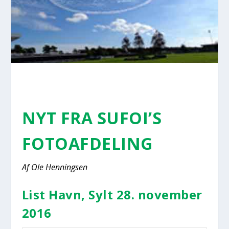
NYT FRA SUFOI’S
FOTO­AF­DE­LING
Af Ole Hen­nings­en
List Havn, Sylt 28. novem­ber
2016