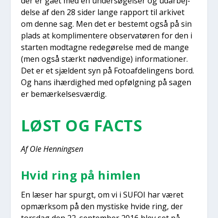
der er gået med en under­sø­gel­ser og udar­bej­
del­se af den 28 sider lan­ge rap­port til arki­vet
om den­ne sag. Men det er bestemt også på sin
plads at kom­pli­men­te­re obser­va­tø­ren for den i
star­ten mod­tag­ne rede­gø­rel­se med de man­ge
(men også stærkt nød­ven­di­ge) infor­ma­tio­ner.
Det er et sjæl­dent syn på Foto­af­de­lin­gens bord.
Og hans ihær­dig­hed med opfølg­ning på sagen
er bemær­kel­ses­vær­dig.
LØST OG FACTS
Af Ole Hen­nings­en
Hvid ring på him­len
En læser har spurgt, om vi i SUFOI har været
opmærk­som på den mysti­ske hvi­de ring, der