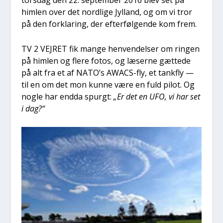
tors­dag den 22. sep­tem­ber 2016 blev set på
him­len over det nord­li­ge Jyl­land, og om vi tror
på den for­kla­ring, der efter­føl­gen­de kom frem.
TV 2 VEJRET fik man­ge hen­ven­del­ser om rin­gen
på him­len og fle­re fotos, og læser­ne gæt­te­de
på alt fra et af NATO’s AWA­CS-fly, et tank­fly —
til en om det mon kun­ne være en fuld pilot. Og
nog­le har end­da spurgt:
„Er det en UFO, vi har set
i dag?“