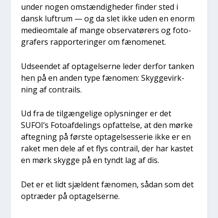
under nogen omstæn­dig­he­der fin­der sted i
dansk luftrum — og da slet ikke uden en enorm
medi­eom­ta­le af man­ge obser­va­tø­rers og foto­
gra­fers rap­por­te­rin­ger om fæno­me­net.
Udse­en­det af opta­gel­ser­ne leder der­for tan­ken
hen på en anden type fæno­men: Skyg­ge­virk­
ning af con­trails.
Ud fra de til­gæn­ge­li­ge oplys­nin­ger er det
SUFOI’s Foto­af­de­lings opfat­tel­se, at den mør­ke
afteg­ning på før­ste opta­gel­ses­se­rie ikke er en
raket men dele af et flys con­trail, der har kastet
en mørk skyg­ge på en tyndt lag af dis.
Det er et lidt sjæl­dent fæno­men, sådan som det
optræ­der på opta­gel­ser­ne.