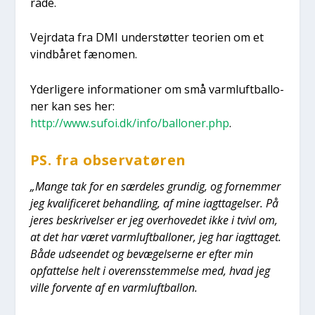
rå­de.
Vej­r­da­ta fra DMI under­støt­ter teo­ri­en om et
vind­bå­ret fæno­men.
Yder­li­ge­re infor­ma­tio­ner om små varm­luft­bal­lo­
ner kan ses her:
http://www.sufoi.dk/info/balloner.php
.
PS. fra obser­va­tø­ren
„Man­ge tak for en sær­de­les grun­dig, og for­nem­mer
jeg kva­li­fi­ce­ret behand­ling, af mine iagt­ta­gel­ser. På
jeres beskri­vel­ser er jeg over­ho­ve­det ikke i tvivl om,
at det har været varm­luft­bal­lo­ner, jeg har iagt­ta­get.
Både udse­en­det og bevæ­gel­ser­ne er efter min
opfat­tel­se helt i over­ens­stem­mel­se med, hvad jeg
vil­le for­ven­te af en varm­luft­bal­lon.