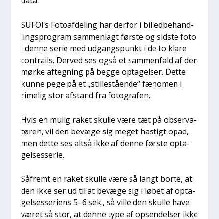
data.
SUFOI’s Foto­af­de­ling har der­for i bil­led­be­hand­
lings­pro­gram sam­men­lagt før­ste og sid­ste foto
i den­ne serie med udgangs­punkt i de to kla­re
con­trails. Der­ved ses også et sam­men­fald af den
mør­ke afteg­ning på beg­ge opta­gel­ser. Det­te
kun­ne pege på et „stil­le­stå­en­de“ fæno­men i
rime­lig stor afstand fra foto­gra­fen.
Hvis en mulig raket skul­le være tæt på obser­va­
tø­ren, vil den bevæ­ge sig meget hastigt opad,
men det­te ses alt­så ikke af den­ne før­ste opta­
gel­ses­se­rie.
Såfremt en raket skul­le være så langt bor­te, at
den ikke ser ud til at bevæ­ge sig i løbet af opta­
gel­ses­se­ri­ens 5–6 sek., så vil­le den skul­le have
været så stor, at den­ne type af opsen­del­ser ikke