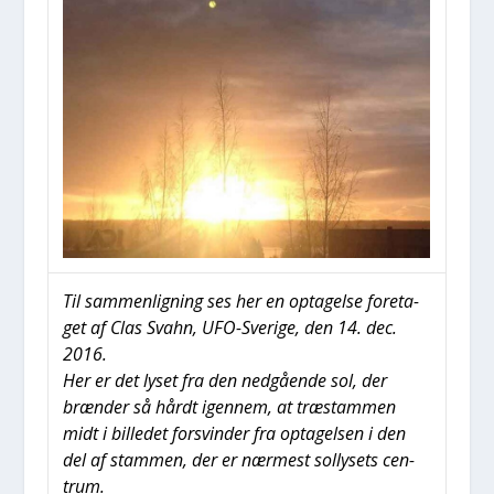
Til sam­men­lig­ning ses her en opta­gel­se fore­ta­
get af Clas Sva­hn, UFO-Sve­ri­ge, den 14. dec.
2016.
Her er det lyset fra den ned­gå­en­de sol, der
bræn­der så hårdt igen­nem, at træ­stam­men
midt i bil­le­det for­svin­der fra opta­gel­sen i den
del af stam­men, der er nær­mest sol­ly­sets cen­
trum.