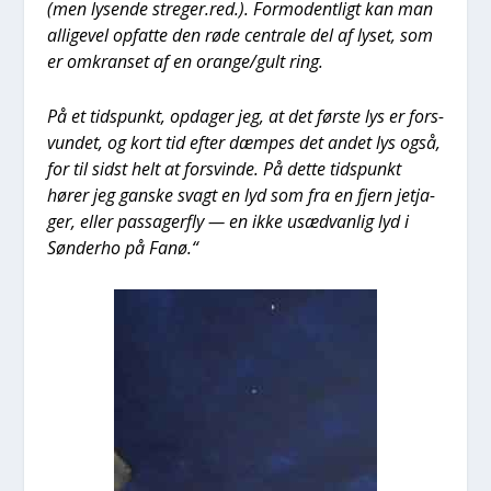
(men lysen­de streger.red.). For­modent­ligt kan man
alli­ge­vel opfat­te den røde cen­tra­le del af lyset, som
er omkran­set af en orange/gult ring.
På et tids­punkt, opda­ger jeg, at det før­ste lys er for­s­
vun­det, og kort tid efter dæm­pes det andet lys også,
for til sidst helt at for­svin­de. På det­te tids­punkt
hører jeg gan­ske svagt en lyd som fra en fjern jetj­a­
ger, eller pas­sa­ger­fly — en ikke usæd­van­lig lyd i
Søn­der­ho på Fanø.“