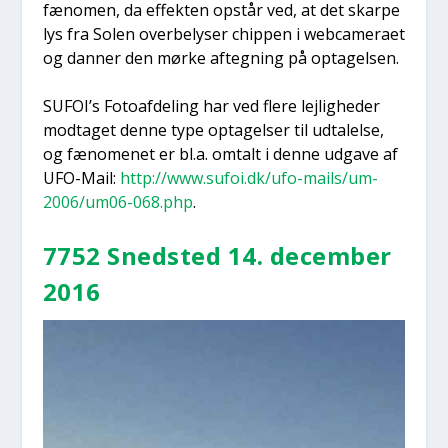
fæno­men, da effek­ten opstår ved, at det skar­pe
lys fra Solen over­be­ly­ser chip­pen i webca­me­ra­et
og dan­ner den mør­ke afteg­ning på opta­gel­sen.
SUFOI’s Foto­af­de­ling har ved fle­re lej­lig­he­der
mod­ta­get den­ne type opta­gel­ser til udta­lel­se,
og fæno­me­net er bl.a. omtalt i den­ne udga­ve af
UFO-Mail:
http://www.sufoi.dk/ufo-mails/um-
2006/um06-068.php
.
7752 Sned­sted 14. decem­ber
2016