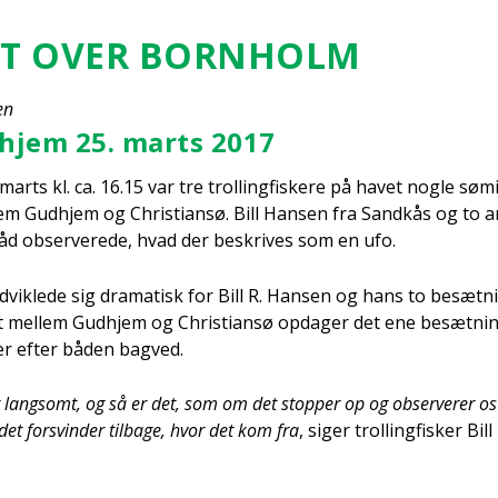
ET OVER BORN­HOLM
en
­hjem 25. marts 2017
arts kl. ca. 16.15 var tre trol­ling­fi­ske­re på havet nog­le søm
m Gud­hjem og Chri­sti­an­sø. Bill Han­sen fra Sand­kås og to and
båd obser­ve­re­de, hvad der beskri­ves som en ufo.
 udvik­le­de sig dra­ma­tisk for Bill R. Han­sen og hans to besæt­
et mel­lem Gud­hjem og Chri­sti­an­sø opda­ger det ene besæt­ni
er efter båden bag­ved.
 lang­somt, og så er det, som om det stop­per op og obser­ve­rer o
det for­svin­der til­ba­ge, hvor det kom fra
, siger trol­ling­fi­sker Bil