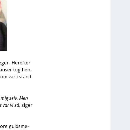
Segen. Her­ef­ter
tan­ser tog hen­
 som var i stand
r mig selv. Men
 var vi så
, siger
o­re gulds­me­