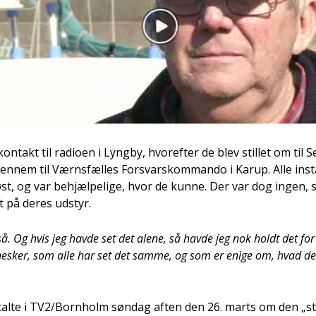
on­takt til radio­en i Lyng­by, hvor­ef­ter de blev stil­let om til 
 igen­nem til Værns­fæl­les For­svarskom­man­do i Karup. Alle ins
­øst, og var behjæl­pe­li­ge, hvor de kun­ne. Der var dog ingen,
et på deres udstyr.
 så. Og hvis jeg hav­de set det ale­ne, så hav­de jeg nok holdt det fo
ne­sker, som alle har set det sam­me, og som er eni­ge om, hvad det
r­tal­te i TV2/Bornholm søn­dag aften den 26. marts om den „st