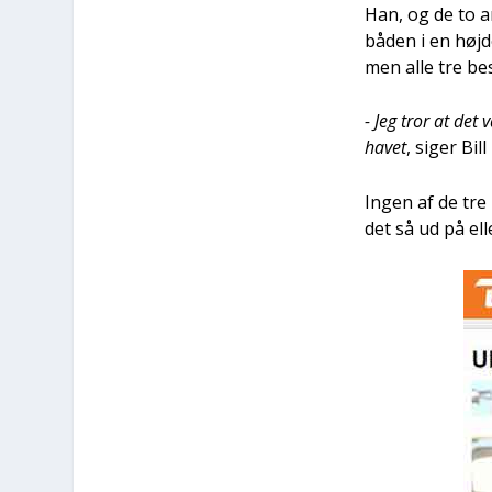
Han, og de to an
båden i en høj­d
men alle tre bes
- Jeg tror at det 
havet
, siger Bill
Ingen af de tre
det så ud på ell