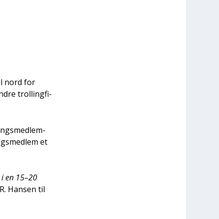
il nord for
re trol­ling­fi­
nings­med­lem­
ngs­med­lem et
s i en 15–20
l R. Han­sen til