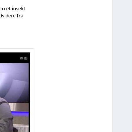
foto et insekt
vi­de­re fra