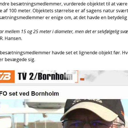
dre besæt­nings­med­lem­mer, vur­de­re­de objek­tet til at vær
e af 100 meter. Objek­tets stør­rel­se er af sagens natur svært 
æt­nings­med­lem­mer er eni­ge om, at det hav­de en bety­de­lig s
var mel­lem 15 og 25 meter i dia­me­ter, men det er selv­føl­ge­lig svæ
 R. Han­sen.
 besæt­nings­med­lem­mer hav­de set et lig­nen­de objekt før. 
er bevæ­ge­de sig.