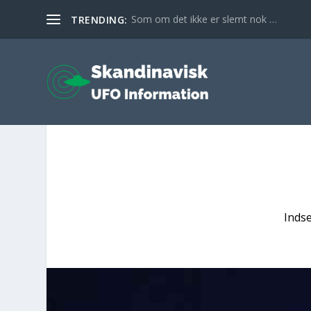
Som om det ikke er slemt nok …
TRENDING:
Inds