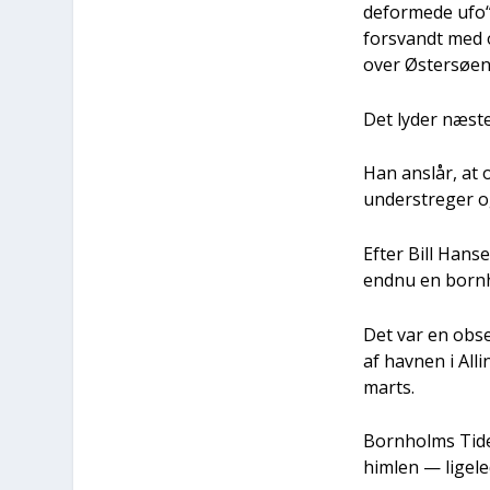
de­for­me­de ufo“
for­svandt med o
over Øster­sø­en
Det lyder næs
Han anslår, at 
under­stre­ger o
Efter Bill Han­s
end­nu en born­h
Det var en obser
af hav­nen i All
marts.
Born­holms Tiden
him­len — lige­l