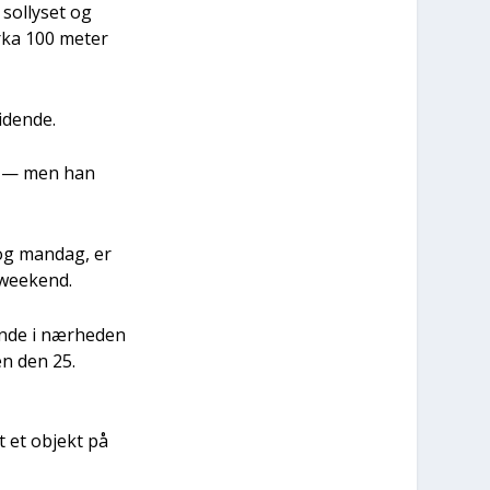
sol­ly­set og
r­ka 100 meter
iden­de.
på — men han
 og man­dag, er
 wee­kend.
n­de i nær­he­den
en den 25.
t et objekt på