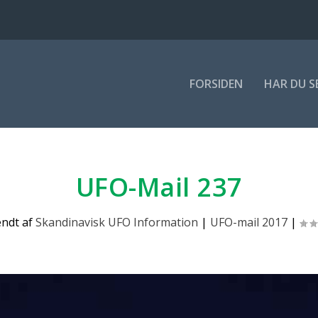
FOR­SI­DEN
HAR DU S
UFO-Mail 237
endt af
Skandinavisk UFO Information
|
UFO-mail 2017
|