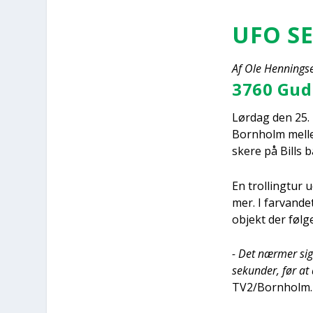
UFO S
Af Ole Hen­nings­
3760 Gud
Lør­dag den 25. m
Born­holm mel­le
ske­re på Bills 
En trol­ling­tur
mer. I far­van­d
objekt der føl­g
- Det nær­mer sig
sekun­der, før at 
TV2/Bornholm.