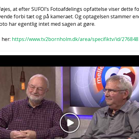
fø­jes, at efter SUFOI’s Foto­af­de­lings opfat­tel­se viser det­te 
­ven­de for­bi tæt og på kame­ra­et. Og opta­gel­sen stam­mer end­
foto har egent­lig intet med sagen at gøre.
n her:
https://www.tv2bornholm.dk/area/specifiktv/id/276848