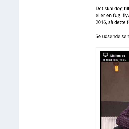
Det skal dog til­
eller en fugl fly
2016, så det­te 
Se udsen­del­se