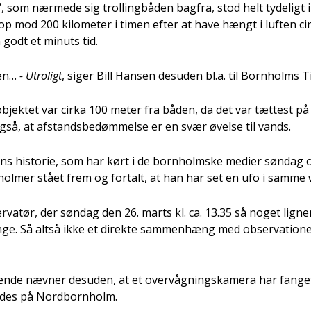
, som nær­me­de sig trol­ling­bå­den bag­fra, stod helt tyde­ligt i 
p mod 200 kilo­me­ter i timen efter at have hængt i luf­ten ci
 godt et minuts tid.
ten…
- Utro­ligt
, siger Bill Han­sen des­u­den bl.a. til Born­holms T
objek­tet var cir­ka 100 meter fra båden, da det var tæt­test 
gså, at afstands­be­døm­mel­se er en svær øvel­se til vands.
ens histo­rie, som har kørt i de born­holm­ske medi­er søn­dag
ol­mer stå­et frem og for­talt, at han har set en ufo i sam­me
­va­tør, der søn­dag den 26. marts kl. ca. 13.35 så noget lig­ne
in­ge. Så alt­så ikke et direk­te sam­men­hæng med obser­va­tio­n
­de næv­ner des­u­den, at et over­våg­nings­ka­me­ra har fan­ge
e­des på Nord­born­holm.