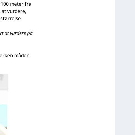
e 100 meter fra
at vur­de­re,
tør­rel­se.
rt at vur­de­re på
Hver­ken måden