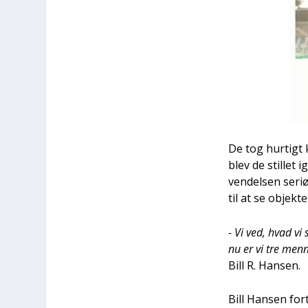
De tog hur­tigt k
blev de stil­let
ven­del­sen seri
til at se objek­t
- Vi ved, hvad vi
nu er vi tre men­
Bill R. Han­sen.
Bill Han­sen fo