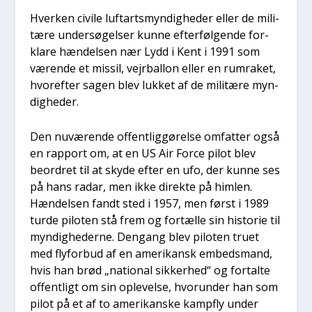
Hver­ken civi­le luf­tart­smyn­dig­he­der eller de mili­
tæ­re under­sø­gel­ser kun­ne efter­føl­gen­de for­
kla­re hæn­del­sen nær Lydd i Kent i 1991 som
væren­de et mis­sil, vej­r­bal­lon eller en rum­ra­ket,
hvor­ef­ter sagen blev luk­ket af de mili­tæ­re myn­
dig­he­der.
Den nuvæ­ren­de offent­lig­gø­rel­se omfat­ter også
en rap­port om, at en US Air For­ce pilot blev
beor­dret til at sky­de efter en ufo, der kun­ne ses
på hans radar, men ikke direk­te på him­len.
Hæn­del­sen fandt sted i 1957, men først i 1989
tur­de pilo­ten stå frem og for­tæl­le sin histo­rie til
myn­dig­he­der­ne. Den­gang blev pilo­ten tru­et
med fly­for­bud af en ame­ri­kansk embeds­mand,
hvis han brød „natio­nal sik­ker­hed“ og for­tal­te
offent­ligt om sin ople­vel­se, hvorun­der han som
pilot på et af to ame­ri­kan­ske kamp­fly under