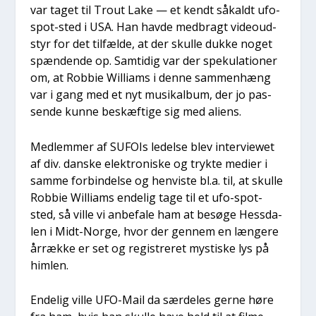
var taget til Trout Lake — et kendt såkaldt ufo-
spot-sted i USA. Han hav­de med­bragt videoud­
styr for det til­fæl­de, at der skul­le duk­ke noget
spæn­den­de op. Sam­ti­dig var der spe­ku­la­tio­ner
om, at Rob­bie Wil­li­ams i den­ne sam­men­hæng
var i gang med et nyt musi­kal­bum, der jo pas­
sen­de kun­ne beskæf­ti­ge sig med ali­ens.
Med­lem­mer af SUFOIs ledel­se blev inter­viewet
af div. dan­ske elek­tro­ni­ske og tryk­te medi­er i
sam­me for­bin­del­se og hen­vi­ste bl.a. til, at skul­le
Rob­bie Wil­li­ams ende­lig tage til et ufo-spot-
sted, så vil­le vi anbe­fa­le ham at besø­ge Hes­sda­
len i Midt-Nor­ge, hvor der gen­nem en læn­ge­re
årræk­ke er set og regi­stre­ret mysti­ske lys på
him­len.
Ende­lig vil­le UFO-Mail da sær­de­les ger­ne høre