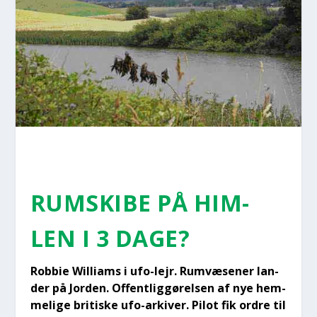
RUM­SKI­BE PÅ HIM­
LEN I 3 DAGE?
Rob­bie Wil­li­ams i ufo-lejr. Rumvæ­se­ner lan­
der på Jor­den. Offent­lig­gø­rel­sen af nye hem­
me­li­ge bri­ti­ske ufo-arki­ver. Pilot fik ordre til