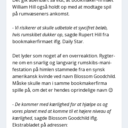
Wil­li­am Hill også holdt op med at mod­ta­ge spil
på rumvæ­se­ners ankomst.
- Vi risi­ke­rer at skul­le udbe­ta­le et syvcif­ret beløb,
hvis rum­ski­bet duk­ker op
, sag­de Rupert Hill fra
book­ma­ker­fir­ma­et iflg. Daily Star.
Det lyder som noget af en over­re­ak­tion. Ryg­ter­
ne om en snar­lig og lang­va­rig rum­skibs-mani­
fe­sta­tion på him­len stam­me­de fra en synsk
ame­ri­kansk kvin­de ved navn Blos­som Good­child.
Måske skul­le man i sam­me book­ma­ker­fir­ma
spil­le på, om det er hen­des oprin­de­li­ge navn 😉
- De kom­mer med kær­lig­hed for at hjæl­pe os og
vores pla­net med at kom­me til et høje­re niveau af
kær­lig­hed
, sag­de Blos­som Good­child iflg.
Ekstrabla­det på adres­sen: