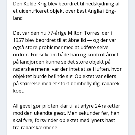
Den Kol­de Krig blev beor­dret til ned­skyd­ning af
et uiden­ti­fi­ce­ret objekt over East Ang­lia i Eng­
land.
Det var den nu 77-åri­ge Milt­on Tor­res, der i
1957 blev beor­dret til at åbne ild — og der var
også sto­re pro­ble­mer med at udfø­re sel­ve
ordren. For selv om både han og kon­troltår­net
på land­jor­den kun­ne se det sto­re objekt på
radarskær­me­ne, var der intet at se i luf­ten, hvor
objek­tet bur­de befin­de sig. Objek­tet var ellers
på stør­rel­se med et stort bom­be­fly iflg. rada­rek­
ko­et.
Alli­ge­vel gør pilo­ten klar til at affy­re 24 raket­ter
mod den ukend­te gæst. Men sekun­der før, han
skal fyre, for­svin­der objek­tet med lynets hast
fra radarskær­me­ne.