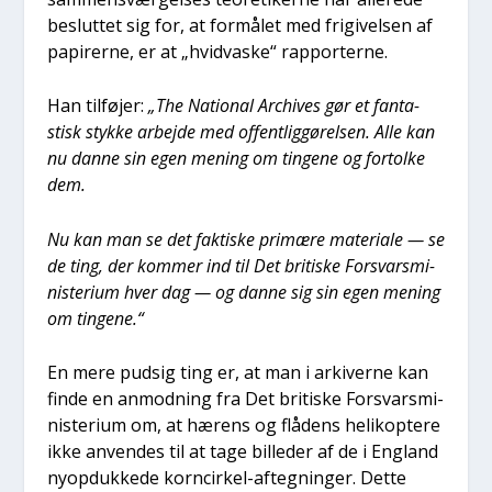
beslut­tet sig for, at for­må­let med fri­gi­vel­sen af
papi­rer­ne, er at „hvid­va­ske“ rap­por­ter­ne.
Han til­fø­jer:
„The Natio­nal Archi­ves gør et fan­ta­
stisk styk­ke arbej­de med offent­lig­gø­rel­sen. Alle kan
nu dan­ne sin egen mening om tin­ge­ne og for­tol­ke
dem.
Nu kan man se det fak­ti­ske pri­mæ­re mate­ri­a­le — se
de ting, der kom­mer ind til Det bri­ti­ske For­svars­mi­
ni­ste­ri­um hver dag — og dan­ne sig sin egen mening
om tin­ge­ne.“
En mere pud­sig ting er, at man i arki­ver­ne kan
fin­de en anmod­ning fra Det bri­ti­ske For­svars­mi­
ni­ste­ri­um om, at hærens og flå­dens heli­kop­te­re
ikke anven­des til at tage bil­le­der af de i Eng­land
nyop­duk­ke­de kor­n­cir­kel-afteg­nin­ger. Det­te