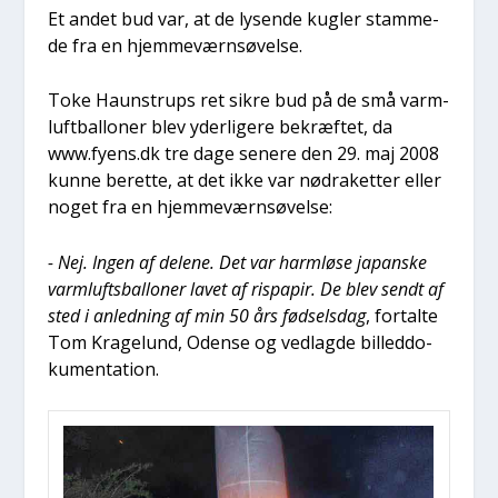
Et andet bud var, at de lysen­de kug­ler stam­me­
de fra en hjem­me­værn­sø­vel­se.
Toke Haun­strups ret sik­re bud på de små varm­
luft­bal­lo­ner blev yder­li­ge­re bekræf­tet, da
www.fyens.dk tre dage sene­re den 29. maj 2008
kun­ne beret­te, at det ikke var nødra­ket­ter eller
noget fra en hjem­me­værn­sø­vel­se:
- Nej. Ingen af dele­ne. Det var harm­lø­se japan­ske
varm­lufts­bal­lo­ner lavet af ris­pa­pir. De blev sendt af
sted i anled­ning af min 50 års fød­sels­dag
, for­tal­te
Tom Kra­ge­lund, Oden­se og ved­lag­de bil­led­do­
ku­men­ta­tion.