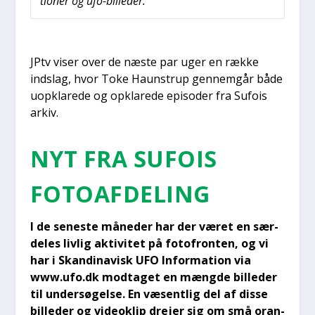
tio­ner og ufo-bil­le­der.
JPtv viser over de næste par uger en ræk­ke
indslag, hvor Toke Haun­strup gen­nem­går både
uopkla­re­de og opkla­re­de epi­so­der fra Sufois
arkiv.
NYT FRA SUFOIS
FOTO­AF­DE­LING
I de sene­ste måne­der har der været en sær­
de­les liv­lig akti­vi­tet på fotof­ron­ten, og vi
har i Skan­di­na­visk UFO Infor­ma­tion via
www.ufo.dk mod­ta­get en mæng­de bil­le­der
til under­sø­gel­se. En væsent­lig del af dis­se
bil­le­der og videoklip dre­jer sig om små oran­