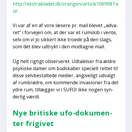
http://ekstrabladet.dk/vrangen/article1069987.e
ce
Vi var af en af vore læse­re pr. mail ble­vet „adva­
ret“ i for­vej­en om, at der var et rum­skib i ven­te,
selv om vi jo sik­kert ikke tro­e­de på den slags,
som det blev udtrykt i den mod­tag­ne mail.
Og helt rig­tigt obser­ve­ret. Udta­lel­ser fra ældre
psy­ki­ske damer om bud­ska­ber spe­ci­elt ret­tet til
dis­se selv­be­stal­te­de medi­er, angi­ve­ligt udvalgt
af rum­brød­re, om kom­men­de inva­sio­ner fra det
ydre rum, til­læg­ger vi i SUFOI ikke nogen syn­
der­lig vær­di.
Nye bri­ti­ske ufo-doku­men­
ter fri­gi­vet