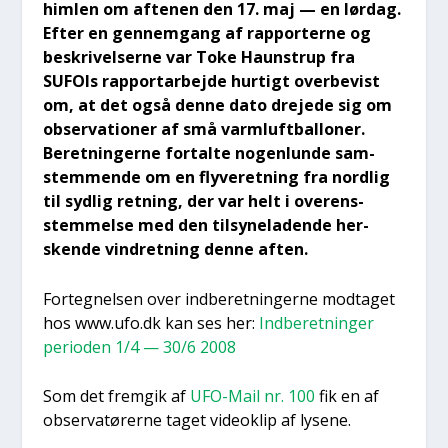
him­len om afte­nen den 17. maj — en lør­dag.
Efter en gen­nem­gang af rap­por­ter­ne og
beskri­vel­ser­ne var Toke Haun­strup fra
SUFOIs rap­port­ar­bej­de hur­tigt over­be­vist
om, at det også den­ne dato dre­je­de sig om
obser­va­tio­ner af små varm­luft­bal­lo­ner.
Beret­nin­ger­ne for­tal­te nogen­lun­de sam­
stem­men­de om en fly­ve­ret­ning fra nord­lig
til syd­lig ret­ning, der var helt i over­ens­
stem­mel­se med den til­sy­ne­la­den­de her­
sken­de vin­dret­ning den­ne aften.
For­teg­nel­sen over ind­be­ret­nin­ger­ne mod­ta­get
hos www.ufo.dk kan ses her:
Ind­be­ret­nin­ger
peri­o­den 1/4 — 30/6 2008
Som det frem­gik af
UFO-Mail nr. 100
fik en af
obser­va­tø­rer­ne taget videoklip af lyse­ne.