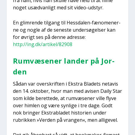
fra ham, hvis han skul­le have held til at fil­me
noget usæd­van­ligt med sit video-udstyr.
En glim­ren­de til­gang til Hes­sda­len-fæno­me­ner­
ne og nog­le af de sene­ste under­sø­gel­ser kan
for øvrigt ses på den­ne adres­se:
http://ing.dk/artikel/82908
Rumvæ­se­ner lan­der på Jor­
den
Sådan var over­skrif­ten i Ekstra Bla­dets net­a­vis
den 14. okto­ber, hvor man med avi­sen Daily Star
som kil­de beret­te­de, at rumvæ­se­ner vil­le fly­ve
over him­len og være syn­li­ge i tre dage. Godt
nok brin­ger Ekstrabla­det histo­ri­en under
rubrik­ken »Ver­den på vran­gen«, men alli­ge­vel.
Det gik åben­bart så vidt, at book­ma­ker-fir­ma­et