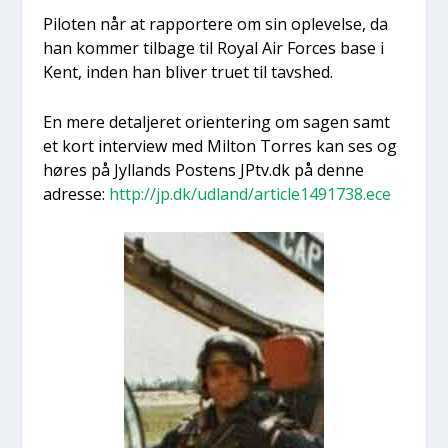
Pilo­ten når at rap­por­te­re om sin ople­vel­se, da
han kom­mer til­ba­ge til Roy­al Air For­ces base i
Kent, inden han bli­ver tru­et til tavs­hed.
En mere detal­je­ret ori­en­te­ring om sagen samt
et kort inter­view med Milt­on Tor­res kan ses og
høres på Jyl­lands Postens JPtv.dk på den­ne
adres­se:
http://jp.dk/udland/article1491738.ece