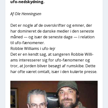
ufo-ned­skyd­ning.
Af Ole Hen­nings­en
Det er nog­le af de over­skrif­ter og emner, der
har domi­ne­ret de dan­ske medi­er i den sene­ste
måned — og især de sene­ste dage — i rela­tion
til ufo-fæno­me­ner.
Rob­bie Wil­li­ams i ufo-lejr
Det er en kendt sag, at san­ge­ren Rob­bie Wil­li­
ams inter­es­se­rer sig for ufo-fæno­me­ner og
tror, at Jor­den bli­ver besøgt af rum­ski­be. Det­te
har ofte været omtalt, især i den kulør­te pres­se.