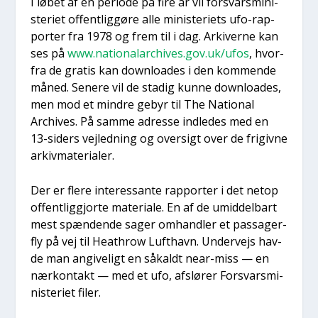
I løbet af en peri­o­de på fire år vil for­svars­mi­ni­
ste­ri­et offent­lig­gø­re alle mini­ste­ri­ets ufo-rap­
por­ter fra 1978 og frem til i dag. Arki­ver­ne kan
ses på
www.nationalarchives.gov.uk/ufos
, hvor­
fra de gra­tis kan down­lo­a­des i den kom­men­de
måned. Sene­re vil de sta­dig kun­ne down­lo­a­des,
men mod et min­dre gebyr til The Natio­nal
Archi­ves. På sam­me adres­se ind­le­des med en
13-siders vej­led­ning og over­sigt over de fri­giv­ne
arkiv­ma­te­ri­a­ler.
Der er fle­re inter­es­san­te rap­por­ter i det net­op
offent­lig­gjor­te mate­ri­a­le. En af de umid­del­bart
mest spæn­den­de sager omhand­ler et pas­sa­ger­
fly på vej til Heat­hrow Luft­havn. Under­vejs hav­
de man angi­ve­ligt en såkaldt near-miss — en
nær­kon­takt — med et ufo, afslø­rer For­svars­mi­
ni­ste­ri­et filer.