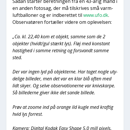
Sådan star­ter beret­nin­gen fra en 43-årig mand i
en anden fotosag, der må til­skri­ves små varm­
luft­bal­lo­ner og er ind­be­ret­tet til
www.ufo.dk
.
Obser­va­tø­ren for­tæl­ler vide­re om ople­vel­sen:
„Ca. kl. 22,40 kom et objekt, sam­me som de 2
objek­ter (hvidt/gul stærkt lys). Fløj med kon­stant
hastig­hed i sam­me ret­ning og for­svandt sam­me
sted.
Der var ingen lyd på objek­ter­ne. Har taget nog­le uty­
de­li­ge bil­le­der, men det var en klar blå aften med
lidt sky­er. Og sel­ve obser­va­tio­ner­ne var knivskar­pe.
Så bil­le­der­ne giver ikke det san­de bil­le­de.
Prøv at zoo­me ind på oran­ge ild kug­le med kraf­tig
hvid lys for­re­st
.
Kame­ra: Digi­tal Kodak Easy Sha­pe 5,0 mill pixels.