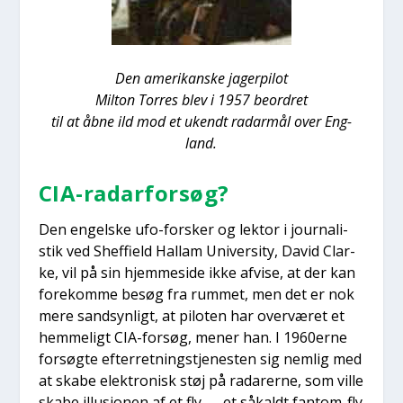
Den ame­ri­kan­ske jager­pi­lot
Milt­on Tor­res blev i 1957 beor­dret
til at åbne ild mod et ukendt radar­mål over Eng­
land.
CIA-radar­for­søg?
Den engel­ske ufo-for­sker og lek­tor i jour­na­li­
stik ved Shef­fi­eld Hal­lam Uni­ver­si­ty, David Clar­
ke, vil på sin hjem­mesi­de ikke afvi­se, at der kan
fore­kom­me besøg fra rum­met, men det er nok
mere sand­syn­ligt, at pilo­ten har over­væ­ret et
hem­me­ligt CIA-for­søg, mener han. I 1960erne
for­søg­te efter­ret­ning­s­tje­ne­sten sig nem­lig med
at ska­be elek­tro­nisk støj på rada­rer­ne, som vil­le
ska­be illu­sio­nen af et fly — et såkaldt fan­tom-fly