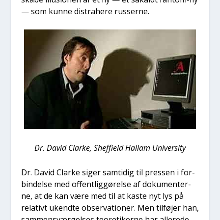
— som kun­ne distra­he­re rus­ser­ne.
Dr. David Clar­ke, Shef­fi­eld Hal­lam Uni­ver­si­ty
Dr. David Clar­ke siger sam­ti­dig til pres­sen i for­
bin­del­se med offent­lig­gø­rel­se af doku­men­ter­
ne, at de kan være med til at kaste nyt lys på
rela­tivt ukend­te obser­va­tio­ner. Men til­fø­jer han,
sam­men­svær­gel­ses teo­re­ti­ker­ne har alle­re­de