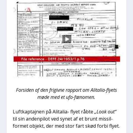
For­si­den af den fri­giv­ne rap­port om Ali­ta­lia-fly­ets
møde med et ufo-fæno­men.
Luft­kap­ta­j­nen på Ali­ta­lia- fly­et råb­te
„Look out“
til sin anden­pi­lot ved synet af et brunt mis­sil-
for­met objekt, der med stor fart skød for­bi fly­et.