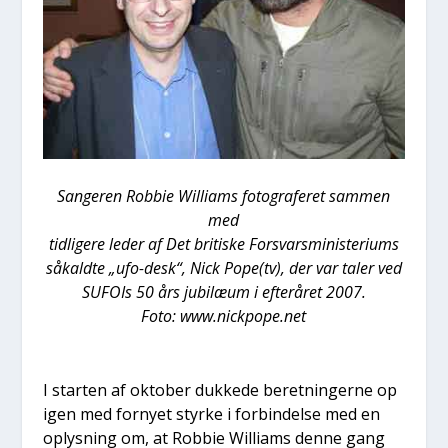
San­ge­ren Rob­bie Wil­li­ams foto­gra­fe­ret sam­men
med
tid­li­ge­re leder af Det bri­ti­ske For­svars­mi­ni­ste­ri­ums
såkald­te „ufo-desk“, Nick Pope(tv), der var taler ved
SUFOIs 50 års jubilæum i efter­å­ret 2007.
Foto: www.nickpope.net
I star­ten af okto­ber duk­ke­de beret­nin­ger­ne op
igen med for­ny­et styr­ke i for­bin­del­se med en
oplys­ning om, at Rob­bie Wil­li­ams den­ne gang