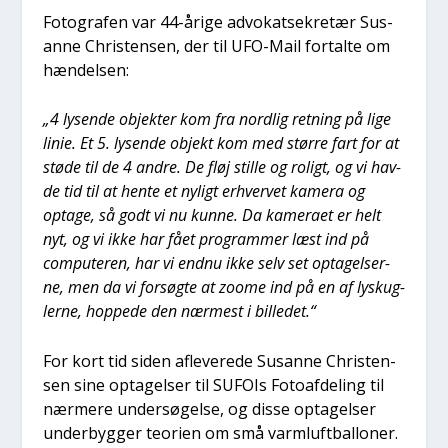
Foto­gra­fen var 44-åri­ge advo­kat­se­kre­tær Sus­
an­ne Chri­sten­sen, der til UFO-Mail for­tal­te om
hæn­del­sen:
„4 lysen­de objek­ter kom fra nord­lig ret­ning på lige
linie. Et 5. lysen­de objekt kom med stør­re fart for at
stø­de til de 4 andre. De fløj stil­le og roligt, og vi hav­
de tid til at hen­te et nyligt erhver­vet kame­ra og
opta­ge, så godt vi nu kun­ne. Da kame­ra­et er helt
nyt, og vi ikke har fået pro­gram­mer læst ind på
com­pu­te­ren, har vi end­nu ikke selv set opta­gel­ser­
ne, men da vi for­søg­te at zoo­me ind på en af lyskug­
ler­ne, hop­pe­de den nær­mest i bil­le­det.“
For kort tid siden afle­ve­re­de Sus­an­ne Chri­sten­
sen sine opta­gel­ser til SUFOIs Foto­af­de­ling til
nær­me­re under­sø­gel­se, og dis­se opta­gel­ser
under­byg­ger teo­ri­en om små varm­luft­bal­lo­ner.