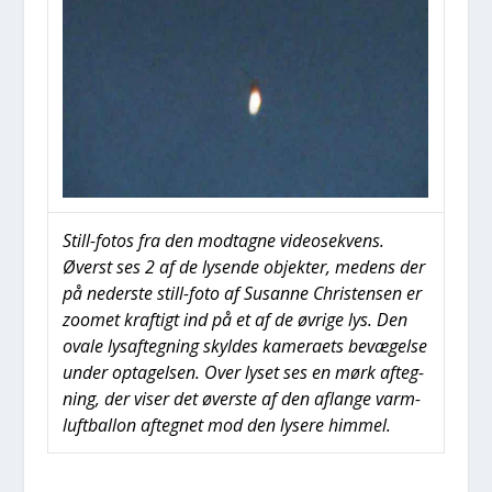
Still-fotos fra den mod­tag­ne video­se­kvens.
Øverst ses 2 af de lysen­de objek­ter, medens der
på neder­ste still-foto af Sus­an­ne Chri­sten­sen er
zoo­met kraf­tigt ind på et af de øvri­ge lys. Den
ova­le lys­af­teg­ning skyl­des kame­ra­ets bevæ­gel­se
under opta­gel­sen. Over lyset ses en mørk afteg­
ning, der viser det øver­ste af den aflan­ge varm­
luft­bal­lon afteg­net mod den lyse­re him­mel.