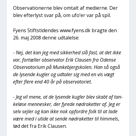
Obser­va­tio­ner­ne blev omtalt af medi­er­ne. Der
blev efter­lyst svar på, om ufo’er var på spil.
Fyens Stift­s­ti­den­des www.fyens.dk brag­te den
26. maj 2008 den­ne udta­lel­se:
- Nej, det kan jeg med sik­ker­hed slå fast, at det ikke
var, for­tæl­ler obser­va­tor Erik Clau­sen fra Oden­se
Obser­va­to­ri­um på Mun­keb­jergsko­len. Han så også
de lysen­de kug­ler og udta­ler sig med en vis vægt
efter fle­re end 40 år på obser­va­to­ri­et.
- Jeg vil mene, at de lysen­de kug­ler blev skabt af tan­
ke­lø­se men­ne­sker, der fyre­de nødra­ket­ter af. Jeg er
selv sej­ler og kan ikke nok opfor­dre folk til at lade
være med i uti­de at sen­de nødra­ket­ter til him­mels
,
lød det fra Erik Clau­sen.