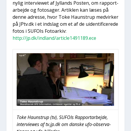
nylig inter­viewet af Jyl­lands Posten, om rap­port­
ar­bej­de og fotosa­ger. Artik­len kan læses på
den­ne adres­se, hvor Toke Haun­strup med­vir­ker
på JPtv.dk i et indslag om et af de uiden­ti­fi­ce­re­de
fotos i SUFOIs Foto­ar­kiv:
http://jp.dk/indland/article1491189.ece
Toke Haun­strup (tv), SUFOIs Rap­port­ar­bej­de,
inter­viewes af tv.jp.dk om dan­ske ufo-obser­va­