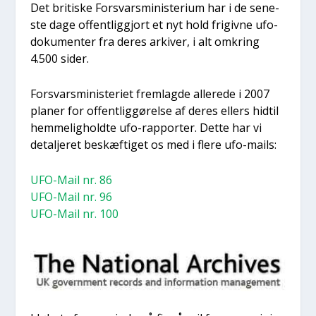
Det bri­ti­ske For­svars­mi­ni­ste­ri­um har i de sene­
ste dage offent­lig­gjort et nyt hold fri­giv­ne ufo-
doku­men­ter fra deres arki­ver, i alt omkring
4.500 sider.
For­svars­mi­ni­ste­ri­et frem­lag­de alle­re­de i 2007
pla­ner for offent­lig­gø­rel­se af deres ellers hidtil
hem­me­lig­hold­te ufo-rap­por­ter. Det­te har vi
detal­je­ret beskæf­ti­get os med i fle­re ufo-mails:
UFO-Mail nr. 86
UFO-Mail nr. 96
UFO-Mail nr. 100