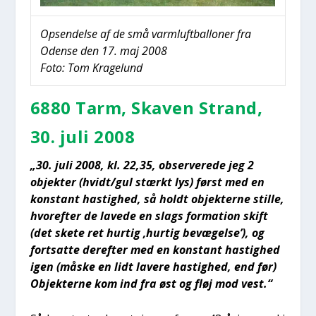
Opsen­del­se af de små varm­luft­bal­lo­ner fra
Oden­se den 17. maj 2008
Foto: Tom Kra­ge­lund
6880 Tarm, Ska­ven Strand,
30. juli 2008
„30. juli 2008, kl. 22,35, obser­ve­re­de jeg 2
objek­ter (hvidt/gul stærkt lys) først med en
kon­stant hastig­hed, så holdt objek­ter­ne stil­le,
hvor­ef­ter de lave­de en slags for­ma­tion skift
(det ske­te ret hur­tig ‚hur­tig bevæ­gel­se’), og
fort­sat­te der­ef­ter med en kon­stant hastig­hed
igen (måske en lidt lave­re hastig­hed, end før)
Objek­ter­ne kom ind fra øst og fløj mod vest.“