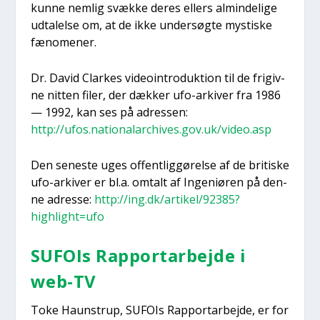
kun­ne nem­lig svæk­ke deres ellers almin­de­li­ge
udta­lel­se om, at de ikke under­søg­te mysti­ske
fæno­me­ner.
Dr. David Clar­kes video­in­tro­duk­tion til de fri­giv­
ne nit­ten filer, der dæk­ker ufo-arki­ver fra 1986
— 1992, kan ses på adres­sen:
http://ufos.nationalarchives.gov.uk/video.asp
Den sene­ste uges offent­lig­gø­rel­se af de bri­ti­ske
ufo-arki­ver er bl.a. omtalt af Inge­ni­ø­ren på den­
ne adres­se:
http://ing.dk/artikel/92385?
highlight=ufo
SUFOIs Rap­port­ar­bej­de i
web-TV
Toke Haun­strup, SUFOIs Rap­port­ar­bej­de, er for