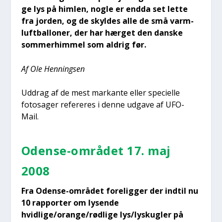
ge lys på him­len, nog­le er end­da set let­te
fra jor­den, og de skyl­des alle de små varm­
luft­bal­lo­ner, der har hær­get den dan­ske
som­mer­him­mel som aldrig før.
Af Ole Hen­nings­en
Uddrag af de mest mar­kan­te eller spe­ci­el­le
fotosa­ger refe­re­res i den­ne udga­ve af UFO-
Mail.
Oden­se-områ­det 17. maj
2008
Fra Oden­se-områ­det fore­lig­ger der ind­til nu
10 rap­por­ter om lysen­de
hvidlige/orange/rødlige lys/lyskugler på