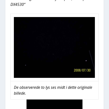
DX4530“
De obser­ve­re­de to lys ses midt i det­te ori­gi­na­le
bil­le­de.