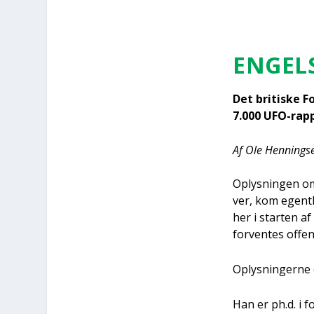
ENGEL­
Det bri­ti­ske F
7.000 UFO-rap­p
Af Ole Hen­nings­
Oplys­nin­gen om,
ver, kom egent­l
her i star­ten a
for­ven­tes offent
Oplys­nin­ger­ne 
Han er ph.d. i fol