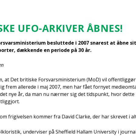
SKE UFO-ARKI­VER ÅBNES!
or­svars­mi­ni­ste­ri­um beslut­te­de i 2007 sna­rest at åbne 
or­ter, dæk­ken­de en peri­o­de på 30 år.
en
 at Det bri­ti­ske For­svars­mi­ni­ste­ri­um (MoD) vil offent­lig­gø
ig frem alle­re­de i maj 2007, men har fået for­ny­et medi­eom­ta
f det nye år, da man nu nær­mer sig det tids­punkt, hvor det­te m
­lig­gjort.
om fri­gi­vel­sen kom­mer fra David Clar­ke, der har skre­vet i a
kl­o­ri­stik, under­vi­ser på Shef­fi­eld Hal­lam Uni­ver­si­ty i jour­na­