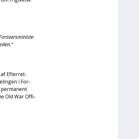
or­svars­mi­ni­ste­
e­den.“
af Efter­ret­
e­lin­gen i For­
et per­ma­nent
he Old War Offi­