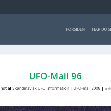
FOR­SI­DEN
HAR DU S
UFO-Mail 96
endt af
Skandinavisk UFO Information
|
UFO-mail 2008
|