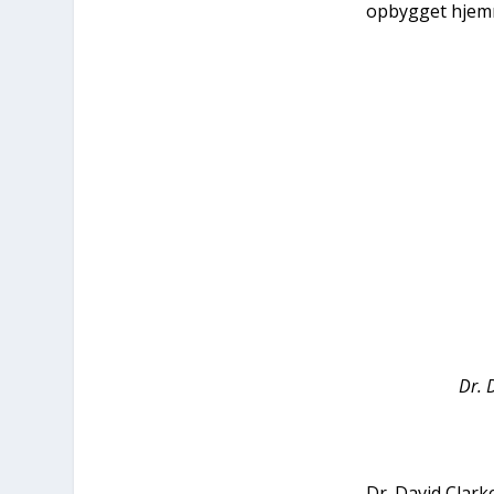
opbyg­get hjem
Dr. D
Dr. David Clar­ke