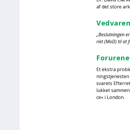
af det sto­re arki
Ved­va­ren
„Beslut­nin­gen er 
ri­et (MoD) til at 
Foru­re­n
Et ekstra pro­bl
ning­s­tje­ne­sten
sva­rets Efter­re
luk­ket sam­men
ce« i Lon­don.