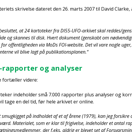
­ste­ri­ets skri­vel­se date­ret den 26. marts 2007 til David Clar­ke
 beslut­tet, at 24 kar­to­te­ker fra DI55-UFO-arki­vet skal reddes/gen
­de og skan­nes til disk. Hvert doku­ment (gen­skabt om nød­ven­digt) 
gt for offent­lig­he­den via MoDs FOI-web­s­i­te. Det vil vare nog­le uge
ter­ne vil bli­ve lagt på publi­ka­tions­pla­nen.“
rap­por­ter og ana­ly­ser
for­tæl­ler vide­re:
te­ker inde­hol­der små 7.000 rap­por­ter plus ana­ly­ser og kor­
vil tage en del tid, før hele arki­vet er onli­ne.
 smug­kig­get på ind­hol­det af et af åre­ne (1979), kan jeg for­sik­re o
ærd. Mate­ri­a­let, som er klar til fri­gi­vel­se, inde­hol­der et antal rap
nings­med­lem­mer, der f.eks. aldrig er ble­vet set af For­svars­mi­ni­st