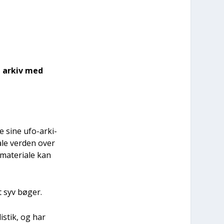
sit arkiv med
­re sine ufo-arki­
­le ver­den over
ate­ri­a­le kan
lt syv bøger.
li­stik, og har