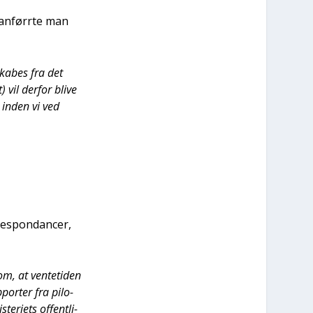
, anfør­r­te man
skabes fra det
vil der­for bli­ve
r, inden vi ved
re­spon­dan­cer,
m, at ven­te­ti­den
­por­ter fra pilo­
e­ri­ets offent­li­