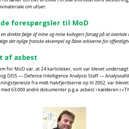
v­ma­te­ri­a­le om ufo­er:
­de fore­spørgs­ler til MoD
en direk­te føl­ge af mine og mine kol­le­gers for­søg på at over­ta­le F
føl­ge det nyli­ge fran­ske eksem­pel og åbne arki­ver­ne for offent­lig­h
et af asbest
em for MoD var, at 24 kar­to­te­ker, som var ble­vet under­søgt 
 og DI55 — Defen­ce Intel­li­gen­ce Ana­ly­sis Staff — Ana­ly­se­af­d
t­ning­s­tje­ne­ste fra midt-halvfjerd­ser­ne op til 2002, var ble­v
 med 63.000 andre doku­men­ter p.g.a. asbest i kæl­de­ren i »T