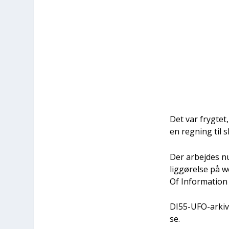
Det var fryg­tet
en reg­ning til s
Der arbej­des nu 
lig­gø­rel­se på w
Of Infor­ma­tion
DI55-UFO-arki­vet 
se.