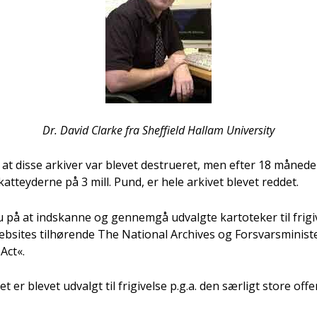
Dr. David Clar­ke fra Shef­fi­eld Hal­lam Uni­ver­si­ty
, at dis­se arki­ver var ble­vet destru­e­ret, men efter 18 måne­d
kat­tey­der­ne på 3 mill. Pund, er hele arki­vet ble­vet red­det.
på at ind­skan­ne og gen­nem­gå udvalg­te kar­to­te­ker til fri­gi
eb­s­i­tes til­hø­ren­de The Natio­nal Archi­ves og For­svars­mi­ni­s
 Act«.
er ble­vet udvalgt til fri­gi­vel­se p.g.a. den sær­ligt sto­re offen