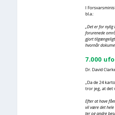
I For­svars­mi­ni
bl.a.:
„Det er for nylig
foru­re­ne­de områ
gjort til­gæn­ge­li
hvor­når doku­men­
7.000 ufo-
Dr. David Clar­ke 
„Da de 24 kar­to­
tror jeg, at det 
Efter at have fået
vil være det hele v
ter og andre besæt­