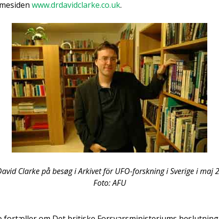
­mesi­den
www.drdavidclarke.co.uk
.
avid Clar­ke på besøg i Arki­vet för UFO-forsk­ning i Sve­ri­ge i maj 
Foto: AFU
 for­tæl­ler om Det bri­ti­ske For­svars­mi­ni­ste­ri­ums beslut­ning 