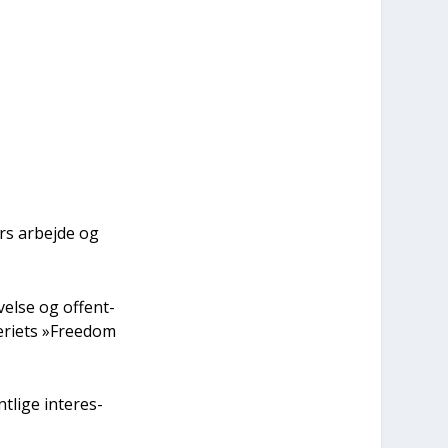
ers arbej­de og
­vel­se og offent­
te­ri­ets »Fre­edom
t­li­ge inter­es­