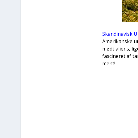
Skan­di­na­visk 
Ame­ri­kan­ske un
mødt ali­ens, li
fasci­ne­ret af 
ment!