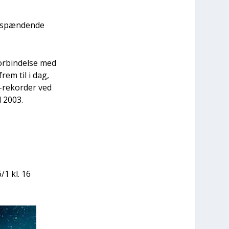
 spæn­den­de
r­bin­del­se med
frem til i dag,
r-rekor­der ved
d 2003.
/1 kl. 16