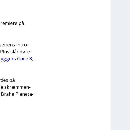
re­mi­e­re på
seri­ens intro­
 Plus slår døre­
Bryg­gers Gade 8,
bydes på
r de skræm­men­
 Bra­he Pla­ne­ta­