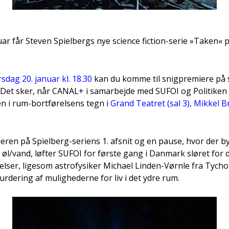
­ar får Ste­ven Spi­el­bergs nye sci­en­ce fiction-serie »Taken« p
rs­dag 20. janu­ar kl. 18.30
kan du kom­me til snig­pre­mi­e­re på 
t. Det sker, når CANAL+ i sam­ar­bej­de med SUFOI og Poli­ti­ken
en i rum-bort­fø­rel­sens tegn i
Grand Tea­tret (sal 3), Mik­kel 
i­e­ren på Spi­el­berg-seri­ens 1. afsnit og en pau­se, hvor der 
øl/vand, løf­ter SUFOI for før­ste gang i Dan­mark slø­ret fo
l­ser, lige­som astro­fy­si­ker Micha­el Lin­den-Vørn­le fra Tycho
ur­de­ring af mulig­he­der­ne for liv i det ydre rum.