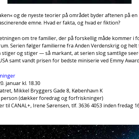
ken« og de nye­ste teo­ri­er på områ­det byder afte­nen på en
 fasci­ne­ren­de emne. Hvad er fak­ta, og hvad er fik­tion?
­nin­gen om tre fami­li­er, der på for­skel­lig måde kom­mer i fo
rum. Seri­en føl­ger fami­li­er­ne fra Anden Ver­denskrig og helt 
sti­ger og sti­ger — så mar­kant, at seri­en slog samt­li­ge see
i USA samt vandt pri­sen for bed­ste mini­se­rie ved Emmy Awar
­nin­ger
0. janu­ar kl. 18.30
­tret, Mik­kel Bryg­gers Gade 8, Køben­havn K
 per­son (dæk­ker fored­rag og for­frisk­nin­ger)
r til CANAL+, Ire­ne Søren­sen, tlf. 3636 4053 inden fre­dag 16