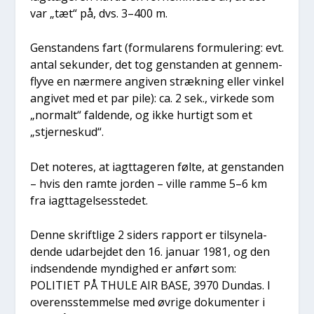
var „tæt“ på, dvs. 3–400 m.
Gen­stan­dens fart (for­mu­la­rens for­mu­le­ring: evt.
antal sekun­der, det tog gen­stan­den at gen­nem­
fly­ve en nær­me­re angi­ven stræk­ning eller vin­kel
angi­vet med et par pile): ca. 2 sek., vir­ke­de som
„nor­malt“ fal­den­de, og ikke hur­tigt som et
„stjer­neskud“.
Det note­res, at iagt­ta­ge­ren føl­te, at gen­stan­den
– hvis den ram­te jor­den – vil­le ram­me 5–6 km
fra iagt­ta­gel­ses­ste­det.
Den­ne skrift­li­ge 2 siders rap­port er til­sy­ne­la­
den­de udar­bej­det den 16. janu­ar 1981, og den
ind­sen­den­de myn­dig­hed er anført som:
POLITIET PÅ THULE AIR BASE, 3970 Dun­das. I
over­ens­stem­mel­se med øvri­ge doku­men­ter i