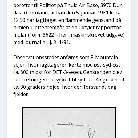
be­ret­ter til Poli­ti­et på Thu­le Air Base, 3970 Dun­
das, i Grøn­land, at han den 5. janu­ar 1981 kl. ca.
12.50 har iagt­ta­get en flam­men­de gen­stand på
him­len. Det­te frem­går af en udfyldt rap­port­for­
mu­lar (Form 3622 – her i maskin­skre­vet udga­ve)
med jour­nal nr. J. 3–1/81.
Obser­va­tions­ste­det anfø­res som P‑Mo­un­tain-
vej­en, hvor iagt­ta­ge­ren kør­te mod øst-syd-øst
ca. 800 m øst for DET-3-vej­en. Gen­stan­den blev
set i ret­nin­gen ca. sydøst til syd i ca. 45 gra­der til
ca. 30 gra­ders høj­de, hvor den for­svandt bag
fjel­det.