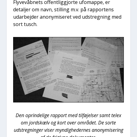
Fly­ve­våb­nets offent­lig­gjor­te ufo­map­pe, er
detal­jer om navn, stil­ling m.v. på rap­por­tens
udar­bej­der ano­ny­mi­se­ret ved udstreg­ning med
sort tusch.
Den oprin­de­li­ge rap­port med til­fø­jel­ser samt telex
om jord­s­kælv og kort over områ­det. De sor­te
udstreg­nin­ger viser myn­dig­he­der­nes ano­ny­mi­se­ring