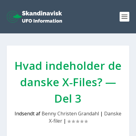
Hvad inde­hol­der de
dan­ske X‑Files? —
Del 3
Indsendt af
Benny Christen Grandahl
|
Danske
X-filer
|