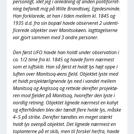
per­son­ligt, idet jeg i anled­ning af anden poli­ti­for­ret­
ning befandt mig på Wil­le Brandts­vej, Ege­des­min­de.
Han for­kla­re­de, at han i tiden mel­lem kl. 1845 og
1935 d.d. fra sin bopæl hav­de obser­ve­ret 2 uiden­ti­
fi­ce­re­de objek­ter over Manitso­kø­en. Iagt­ta­gel­ser­ne
var gjort sam­men med 3 andre per­so­ner.
Den først UFO hav­de han holdt under obser­va­tion i
ca. 1/2 time fra kl. 1845 og hav­de form nær­mest
som et luftskib. Han så først et hvidt lys højt oppe i
luf­ten over Manitsoq-øens fjeld. Objek­tet lyste med
et hvidt pro­jek­tør­lig­nen­de lys ned i van­det mel­lem
Manitsoq og Angis­soq og ret­te­de der­ef­ter pro­jek­tø­
ren mod fjel­det på Manitsoq, hvor­ef­ter den lyste i
nord­lig ret­ning. Objek­tet lig­ne­de nær­mest en kahyt
og efter­hån­den blev der tændt fle­re hvi­de lys, måske
4–5 på stri­be. Der­ef­ter tænd­tes en meget stærkt
hvidt lys oven­på objek­tet. Det lig­ne­de nær­mest en
toplan­ter­ne på et skib, men til for­skel her­fra, hav­de