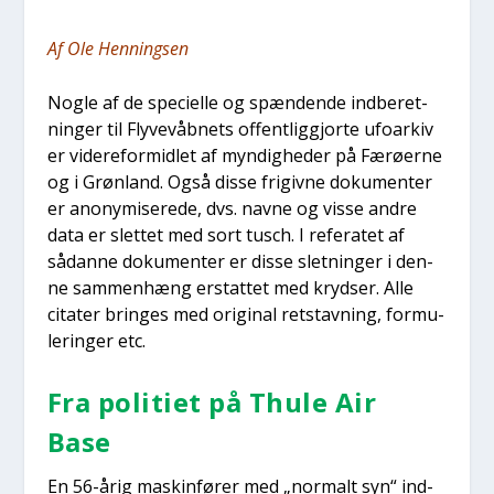
Af Ole Hen­nings­en
Nog­le af de spe­ci­el­le og spæn­den­de ind­be­ret­
nin­ger til Fly­ve­våb­nets offent­lig­gjor­te ufo­ar­kiv
er videre­for­mid­let af myn­dig­he­der på Færø­er­ne
og i Grøn­land. Også dis­se fri­giv­ne doku­men­ter
er ano­ny­mi­se­re­de, dvs. nav­ne og vis­se andre
data er slet­tet med sort tusch. I refe­ra­tet af
sådan­ne doku­men­ter er dis­se slet­nin­ger i den­
ne sam­men­hæng erstat­tet med kryd­ser. Alle
cita­ter brin­ges med ori­gi­nal ret­stav­ning, for­mu­
le­rin­ger etc.
Fra poli­ti­et på Thu­le Air
Base
En 56-årig mask­in­fø­rer med „nor­malt syn“ ind­