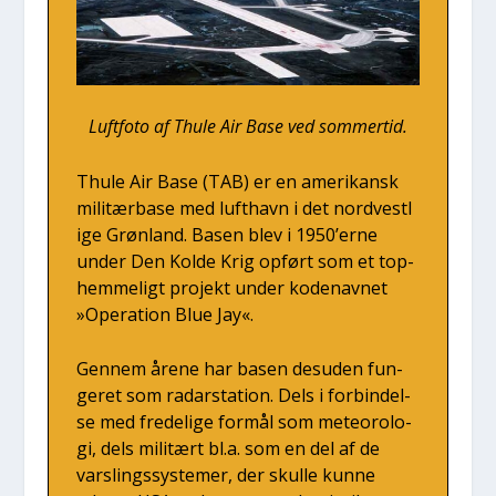
Luft­fo­to af Thu­le Air Base ved som­mer­tid.
Thu­le Air Base (TAB) er en ame­ri­kansk
mili­tær­ba­se med luft­havn i det nord­ve­st­l
i­ge Grøn­land. Basen blev i 1950’erne
under Den Kol­de Krig opført som et top­
hem­me­ligt pro­jekt under kode­nav­net
»Ope­ra­tion Blue Jay«.
Gen­nem åre­ne har basen des­u­den fun­
ge­ret som radar­sta­tion. Dels i for­bin­del­
se med fre­de­li­ge for­mål som mete­o­r­o­lo­
gi, dels mili­tært bl.a. som en del af de
vars­lings­sy­ste­mer, der skul­le kun­ne