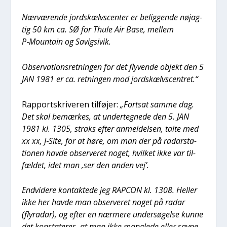
Nær­væ­ren­de jord­s­kælvs­cen­ter er belig­gen­de nøj­ag­
tig 50 km ca. SØ for Thu­le Air Base, mel­lem
P‑Mountain og Savigsi­vik.
Obser­va­tions­ret­nin­gen for det fly­ven­de objekt den 5
JAN 1981 er ca. ret­nin­gen mod jord­s­kælvs­cen­tret.“
Rap­port­skri­ve­ren til­fø­jer:
„Fort­sat sam­me dag.
Det skal bemær­kes, at under­teg­ne­de den 5. JAN
1981 kl. 1305, straks efter anmel­del­sen, tal­te med
xx xx, J‑Site, for at høre, om man der på radar­sta­
tio­nen hav­de obser­ve­ret noget, hvil­ket ikke var til­
fæl­det, idet man ‚ser den anden vej’.
End­vi­de­re kon­tak­te­de jeg RAPCON kl. 1308. Hel­ler
ikke her hav­de man obser­ve­ret noget på radar
(flyra­dar), og efter en nær­me­re under­sø­gel­se kun­ne
det kon­sta­te­res, at man ikke mang­le­de eller sav­ne­