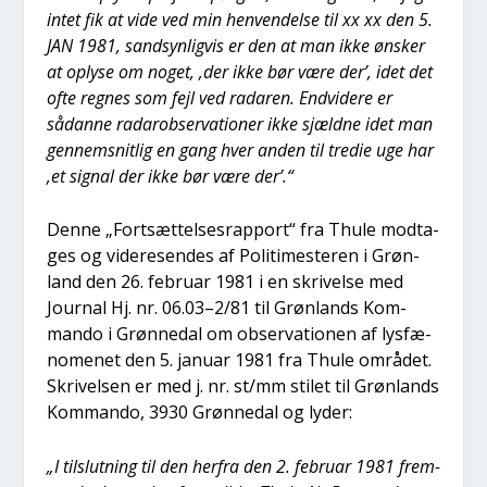
intet fik at vide ved min hen­ven­del­se til xx xx den 5.
JAN 1981, sand­syn­lig­vis er den at man ikke ønsker
at oply­se om noget, ‚der ikke bør være der’, idet det
ofte reg­nes som fejl ved rada­ren. End­vi­de­re er
sådan­ne rada­rob­ser­va­tio­ner ikke sjæld­ne idet man
gen­nem­snit­lig en gang hver anden til tre­die uge har
‚et sig­nal der ikke bør være der’.“
Den­ne „Fort­sæt­tel­ses­rap­port“ fra Thu­le mod­ta­
ges og vide­re­sen­des af Poli­ti­meste­ren i Grøn­
land den 26. febru­ar 1981 i en skri­vel­se med
Jour­nal Hj. nr. 06.03–2/81 til Grøn­lands Kom­
man­do i Grøn­nedal om obser­va­tio­nen af lys­fæ­
no­me­net den 5. janu­ar 1981 fra Thu­le områ­det.
Skri­vel­sen er med j. nr. st/mm stilet til Grøn­lands
Kom­man­do, 3930 Grøn­nedal og lyder:
„I til­slut­ning til den her­fra den 2. febru­ar 1981 frem­