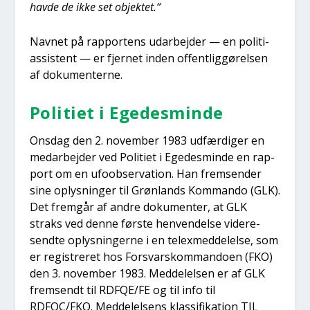
hav­de de ikke set objek­tet.“
Nav­net på rap­por­tens udar­bej­der — en poli­ti­
as­si­stent — er fjer­net inden offent­lig­gø­rel­sen
af doku­men­ter­ne.
Poli­ti­et i Ege­des­min­de
Ons­dag den 2. novem­ber 1983 udfær­di­ger en
med­ar­bej­der ved Poli­ti­et i Ege­des­min­de en rap­
port om en ufoob­ser­va­tion. Han frem­sen­der
sine oplys­nin­ger til Grøn­lands Kom­man­do (GLK).
Det frem­går af andre doku­men­ter, at GLK
straks ved den­ne før­ste hen­ven­del­se vide­re­
send­te oplys­nin­ger­ne i en tele­x­med­del­el­se, som
er regi­stre­ret hos For­svarskom­man­do­en (FKO)
den 3. novem­ber 1983. Med­del­el­sen er af GLK
frem­sendt til RDFQE/FE og til info til
RDFQC/FKO. Med­del­el­sens klas­si­fi­ka­tion TIL