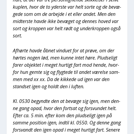
kup­len, hvor de to yder­ste var helt sor­te og de bevæ­
ge­de som om de arbej­de i et eller andet. Men den
mid­ter­ste hav­de ikke bevæ­get og den­nes hoved var
sort og krop­pen var helt rødt og under­krop­pen også
sort.
Afhør­te hav­de åbnet vin­du­et for at prø­ve, om der
hør­tes nogen lød, men kun­ne intet høre. Plud­se­ligt
farer objek­tet i meget hur­tigt fart mod hen­de, hvor­
for hun gem­te sig og flyg­te­de til andet værel­se sam­
men med xx xx. Da de kik­ke­de ud igen var den
stand­s­et igen og holdt den i luf­ten.
Kl. 0530 begynd­te den at bevæ­ge sig igen, men den­
ne gang opad, hvor den fort­sat og for­s­vun­det helt.
Efter ca. 5 min. efter kom den plud­se­ligt igen på
sam­me posi­tion igen, ind­til kl. 0550. Og den­ne gang
for­svandt den igen opad i meget hur­tigt fart. Sene­re