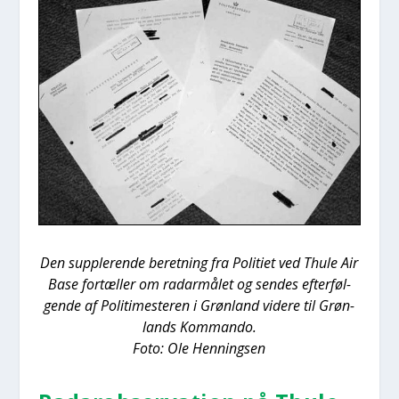
Den sup­ple­ren­de beret­ning fra Poli­ti­et ved Thu­le Air
Base for­tæl­ler om radar­må­let og sen­des efter­føl­
gen­de af Poli­ti­meste­ren i Grøn­land vide­re til Grøn­
lands Kom­man­do.
Foto: Ole Hen­nings­en