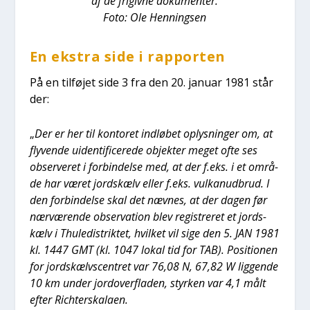
af de fri­giv­ne doku­men­ter.
Foto: Ole Hen­nings­en
En ekstra side i rap­por­ten
På en til­fø­jet side 3 fra den 20. janu­ar 1981 står
der:
„
Der er her til kon­to­ret ind­lø­bet oplys­nin­ger om, at
fly­ven­de uiden­ti­fi­ce­re­de objek­ter meget ofte ses
obser­ve­ret i for­bin­del­se med, at der f.eks. i et områ­
de har været jord­s­kælv eller f.eks. vulka­nud­brud. I
den for­bin­del­se skal det næv­nes, at der dagen før
nær­væ­ren­de obser­va­tion blev regi­stre­ret et jord­s­
kælv i Thu­le­di­strik­tet, hvil­ket vil sige den 5. JAN 1981
kl. 1447 GMT (kl. 1047 lokal tid for TAB). Posi­tio­nen
for jord­s­kælvs­cen­tret var 76,08 N, 67,82 W lig­gen­de
10 km under jor­d­over­fla­den, styr­ken var 4,1 målt
efter Rich­ter­ska­la­en.