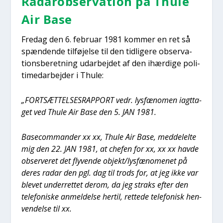
Rada­rob­ser­va­tion på Thu­le
Air Base
Fre­dag den 6. febru­ar 1981 kom­mer en ret så
spæn­den­de til­fø­jel­se til den tid­li­ge­re obser­va­
tions­be­ret­ning udar­bej­det af den ihær­di­ge poli­
ti­me­d­ar­bej­der i Thu­le:
„FORTSÆTTELSESRAPPORT vedr. lys­fæ­no­men iagt­ta­
get ved Thu­le Air Base den 5. JAN 1981.
Basecom­man­der xx xx, Thu­le Air Base, med­del­el­te
mig den 22. JAN 1981, at che­fen for xx, xx xx hav­de
obser­ve­ret det fly­ven­de objekt/lysfænomenet på
deres radar den pgl. dag til trods for, at jeg ikke var
ble­vet under­ret­tet derom, da jeg straks efter den
tele­fo­ni­ske anmel­del­se her­til, ret­te­de tele­fo­nisk hen­
ven­del­se til xx.