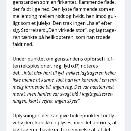
gen­stan­den som en fir­kan­tet, flam­men­de fla­de,
der faldt lige ned. Den lyste flam­men­de som en
mel­lem­ting mel­lem rødt og hvidt, hen imod gul­
ligt som et jule­lys. Den trak ingen „hale“ efter
sig. Stør­rel­sen: „Den vir­ke­de stor“, og iagt­ta­ge­
ren tænk­te på heli­kop­te­ren, som han tro­e­de
faldt ned.
Under punk­tet om gen­stan­dens opfør­sel i luf­
ten (eks­plo­sio­ner, røg, lyd o.l?) note­res
det:
„Intet blev hørt til lyd, hvil­ket iagt­ta­ge­ren hel­ler
ikke men­te at kun­ne, idet han var køren­de i en tem­
me­lig lar­men­de bil. Ingen røg. Det var næsten helt
mørkt, men him­len var svagt blå i iagt­ta­gel­ses­ret­
nin­gen, klart i vej­ret, ingen sky­er“
.
Oplys­nin­ger, der kan give hol­de­punk­ter for fly­
ve­høj­den, kan ikke oply­ses, men det anfø­res, at
iagt­ta­ge­ren hav­de en for­nem­mel­se af, at det