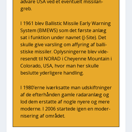
adva­re USA ved et even­tu­elt mis­silan­
greb.
I 1961 blev Bal­li­stic Mis­si­le Ear­ly War­ning
System (BMEWS) som det før­ste anlæg
sat i funk­tion under nav­net (J‑Site). Det
skul­le give vars­ling om affy­ring af bal­li­
sti­ske mis­si­ler. Oplys­nin­ger­ne blev vide­
re­sendt til NORAD i Cheyen­ne Moun­tain i
Col­ora­do, USA, hvor man her skul­le
beslut­te yder­li­ge­re hand­ling.
I 1980’erne iværk­sat­te man udskift­nin­ger
af de efter­hån­den gam­le rada­ran­læg og
lod dem erstat­te af nog­le nye­re og mere
moder­ne. I 2006 star­te­de igen en moder­
ni­se­ring af områ­det.