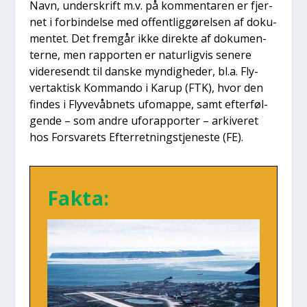
Navn, under­skrift m.v. på kom­men­ta­ren er fjer­
net i for­bin­del­se med offent­lig­gø­rel­sen af doku­
men­tet. Det frem­går ikke direk­te af doku­men­
ter­ne, men rap­por­ten er natur­lig­vis sene­re
vide­re­sendt til dan­ske myn­dig­he­der, bl.a. Fly­
vertak­tisk Kom­man­do i Karup (FTK), hvor den
fin­des i Fly­ve­våb­nets ufo­map­pe, samt efter­føl­
gen­de – som andre uforap­por­ter – arki­ve­ret
hos For­sva­rets Efter­ret­ning­s­tje­ne­ste (FE).
Fak­ta: