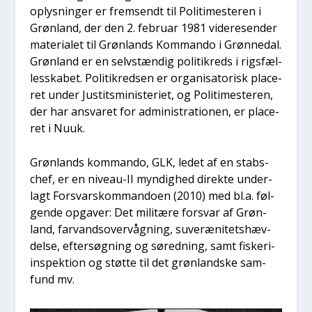
oplys­nin­ger er frem­sendt til Poli­ti­meste­ren i
Grøn­land, der den 2. febru­ar 1981 vide­re­sen­der
mate­ri­a­let til Grøn­lands Kom­man­do i Grøn­nedal.
Grøn­land er en selv­stæn­dig poli­tik­reds i rigs­fæl­
les­ska­bet. Poli­tik­red­sen er orga­ni­sa­to­risk pla­ce­
ret under Justits­mi­ni­ste­ri­et, og Poli­ti­meste­ren,
der har ansva­ret for admi­ni­stra­tio­nen, er pla­ce­
ret i Nuuk.
Grøn­lands kom­man­do, GLK, ledet af en stabs­
chef, er en niveau-II myn­dig­hed direk­te under­
lagt For­svarskom­man­do­en (2010) med bl.a. føl­
gen­de opga­ver: Det mili­tæ­re for­svar af Grøn­
land, far­vandsover­våg­ning, suveræ­ni­tets­hæv­
del­se, efter­søg­ning og søred­ning, samt fiske­ri­
in­spek­tion og støt­te til det grøn­land­ske sam­
fund mv.