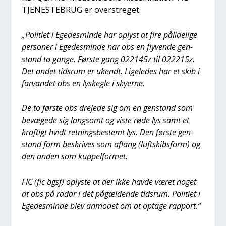
TJENESTEBRUG er over­stre­get.
„Poli­ti­et i Ege­des­min­de har oplyst at fire påli­de­li­ge
per­so­ner i Ege­des­min­de har obs en fly­ven­de gen­
stand to gan­ge. Før­ste gang 022145z til 022215z.
Det andet tids­rum er ukendt. Lige­le­des har et skib i
far­van­det obs en lyskeg­le i sky­er­ne.
De to før­ste obs dre­je­de sig om en gen­stand som
bevæ­ge­de sig lang­somt og viste røde lys samt et
kraf­tigt hvidt ret­nings­be­stemt lys. Den før­ste gen­
stand form beskri­ves som aflang (luftskibs­form) og
den anden som kup­pel­for­met.
FIC (fic bgsf) oply­ste at der ikke hav­de været noget
at obs på radar i det pågæl­den­de tids­rum. Poli­ti­et i
Ege­des­min­de blev anmo­det om at opta­ge rap­port.“