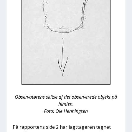
Obser­va­tø­rens skit­se af det obser­ve­re­de objekt på
him­len.
Foto: Ole Hen­nings­en
På rap­por­tens side 2 har iagt­ta­ge­ren teg­net