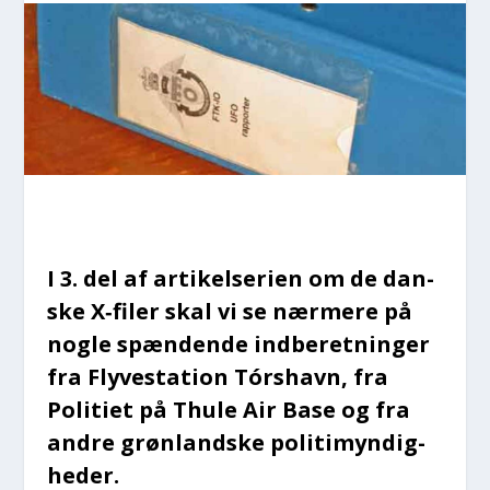
I 3. del af arti­kel­se­ri­en om de dan­
ske X‑filer skal vi se nær­me­re på
nog­le spæn­den­de ind­be­ret­nin­ger
fra Fly­ve­sta­tion Tórs­havn, fra
Poli­ti­et på Thu­le Air Base og fra
andre grøn­land­ske poli­ti­myn­dig­
he­der.