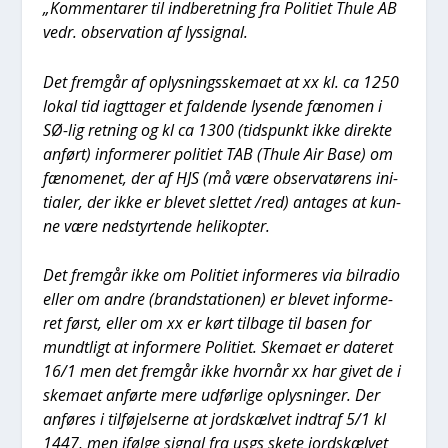
„Kom­men­ta­rer til ind­be­ret­ning fra Poli­ti­et Thu­le AB
vedr. obser­va­tion af lys­sig­nal.
Det frem­går af oplys­nings­ske­ma­et at xx kl. ca 1250
lokal tid iagt­ta­ger et fal­den­de lysen­de fæno­men i
SØ-lig ret­ning og kl ca 1300 (tids­punkt ikke direk­te
anført) infor­me­rer poli­ti­et TAB (Thu­le Air Base) om
fæno­me­net, der af HJS (må være obser­va­tø­rens ini­
ti­a­ler, der ikke er ble­vet slet­tet /red) anta­ges at kun­
ne være nedstyr­ten­de heli­kop­ter.
Det frem­går ikke om Poli­ti­et infor­me­res via bil­ra­dio
eller om andre (brand­sta­tio­nen) er ble­vet infor­me­
ret først, eller om xx er kørt til­ba­ge til basen for
mundt­ligt at infor­me­re Poli­ti­et. Ske­ma­et er date­ret
16/1 men det frem­går ikke hvor­når xx har givet de i
ske­ma­et anfør­te mere udfør­li­ge oplys­nin­ger. Der
anfø­res i til­fø­jel­ser­ne at jord­s­kæl­vet ind­traf 5/1 kl
1447, men iføl­ge sig­nal fra usgs ske­te jord­s­kæl­vet