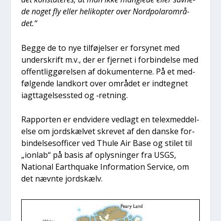
de noget fly eller heli­kop­ter over Nord­po­la­r­om­rå­
det.“
Beg­ge de to nye til­fø­jel­ser er for­sy­net med
under­skrift m.v., der er fjer­net i for­bin­del­se med
offent­lig­gø­rel­sen af doku­men­ter­ne. På et med­
føl­gen­de land­kort over områ­det er ind­teg­net
iagt­ta­gel­ses­sted og ‑ret­ning.
Rap­por­ten er end­vi­de­re ved­lagt en tele­x­med­del­
el­se om jord­s­kæl­vet skre­vet af den dan­ske for­
bin­del­ses­of­fi­cer ved Thu­le Air Base og stilet til
„ion­lab“ på basis af oplys­nin­ger fra USGS,
Natio­nal Eart­hqua­ke Infor­ma­tion Ser­vi­ce, om
det nævn­te jord­s­kælv.