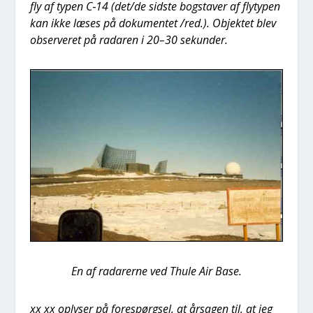
fly af typen C‑14 (det/de sid­ste bog­sta­ver af fly­ty­pen
kan ikke læses på doku­men­tet /red.). Objek­tet blev
obser­ve­ret på rada­ren i 20–30 sekun­der.
En af rada­rer­ne ved Thu­le Air Base.
xx xx oply­ser på fore­spørgsel, at årsa­gen til, at jeg