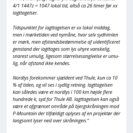
4/1 1447z = 1047 lokal tid, alt­så ca 26 timer før xx
iagt­ta­gel­ser.
Tids­punk­tet for iagt­ta­gel­sen er xx lokal mid­dag,
men i mør­ke­ti­den ved nymå­ne, hvor selv syd­him­len
er mørk, men afstands­be­døm­mel­se af uiden­ti­fi­ce­ret
gen­stand der iagt­ta­ges som lys uhy­re van­ske­lig,
sna­rest umu­lig, lige­som stør­rel­ses­an­gi­vel­se er umu­
lig, når afstand ikke ken­des.
Nord­lys fore­kom­mer sjæl­dent ved Thu­le, kun ca 10
% af tiden, og vil ses i syd­lig ret­ning. Iagt­ta­gel­sen
kan såle­des være et nord­lys i 100 km høj­de fle­re
hund­re­de k, syd for Thu­le AB. Iagt­ta­gel­sen kan også
være et afgræn­set områ­de på bjergskrå­nin­gen mod
P‑Mountain der til­fæl­digt oply­ses af en pro­jek­tør der
lang­somt lyser ned over skrå­nin­gen.“