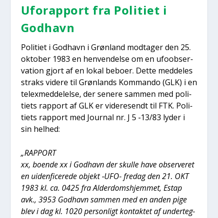
Uforap­port fra Poli­ti­et i
God­havn
Poli­ti­et i God­havn i Grøn­land mod­ta­ger den 25.
okto­ber 1983 en hen­ven­del­se om en ufoob­ser­
va­tion gjort af en lokal bebo­er. Det­te med­del­es
straks vide­re til Grøn­lands Kom­man­do (GLK) i en
tele­x­med­del­el­se, der sene­re sam­men med poli­
tiets rap­port af GLK er vide­re­sendt til FTK. Poli­
tiets rap­port med Jour­nal nr. J 5 ‑13/83 lyder i
sin hel­hed:
„RAPPORT
xx, boen­de xx i God­havn der skul­le have obser­ve­ret
en uiden­fi­ce­re­de objekt ‑UFO- fre­dag den 21. OKT
1983 kl. ca. 0425 fra Alder­doms­hjem­met, Estap
avk., 3953 God­havn sam­men med en anden pige
blev i dag kl. 1020 per­son­ligt kon­tak­tet af under­teg­