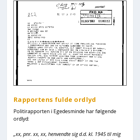
Rap­por­tens ful­de ord­lyd
Poli­tirap­por­ten i Ege­des­min­de har føl­gen­de
ord­lyd:
„xx, pnr. xx, xx, hen­vend­te sig d.d. kl. 1945 til mig