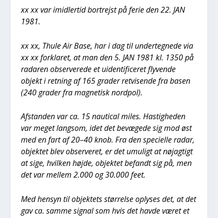
xx xx var imid­ler­tid bort­rejst på ferie den 22. JAN
1981.
xx xx, Thu­le Air Base, har i dag til under­teg­ne­de via
xx xx for­kla­ret, at man den 5. JAN 1981 kl. 1350 på
rada­ren obser­ve­re­de et uiden­ti­fi­ce­ret fly­ven­de
objekt i ret­ning af 165 gra­der ret­vi­sen­de fra basen
(240 gra­der fra mag­ne­tisk nord­pol).
Afstan­den var ca. 15 nau­ti­cal miles. Hastig­he­den
var meget lang­som, idet det bevæ­ge­de sig mod øst
med en fart af 20–40 knob. Fra den spe­ci­el­le radar,
objek­tet blev obser­ve­ret, er det umu­ligt at nøj­ag­tigt
at sige, hvil­ken høj­de, objek­tet befandt sig på, men
det var mel­lem 2.000 og 30.000 feet.
Med hen­syn til objek­tets stør­rel­se oply­ses det, at det
gav ca. sam­me sig­nal som hvis det hav­de været et