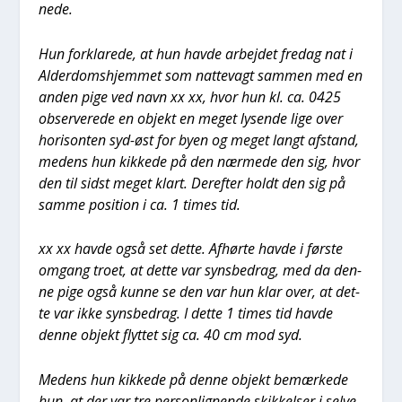
ne­de.
Hun for­kla­re­de, at hun hav­de arbej­det fre­dag nat i
Alder­doms­hjem­met som nat­te­vagt sam­men med en
anden pige ved navn xx xx, hvor hun kl. ca. 0425
obser­ve­re­de en objekt en meget lysen­de lige over
hori­son­ten syd-øst for byen og meget langt afstand,
medens hun kik­ke­de på den nær­me­de den sig, hvor
den til sidst meget klart. Der­ef­ter holdt den sig på
sam­me posi­tion i ca. 1 times tid.
xx xx hav­de også set det­te. Afhør­te hav­de i før­ste
omgang tro­et, at det­te var syns­bed­rag, med da den­
ne pige også kun­ne se den var hun klar over, at det­
te var ikke syns­bed­rag. I det­te 1 times tid hav­de
den­ne objekt flyt­tet sig ca. 40 cm mod syd.
Medens hun kik­ke­de på den­ne objekt bemær­ke­de
hun, at der var tre per­son­lig­nen­de skik­kel­ser i sel­ve