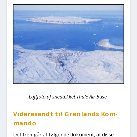
Luft­fo­to af sne­dæk­ket Thu­le Air Base.
Vide­re­sendt til Grøn­lands Kom­
man­do
Det frem­går af føl­gen­de doku­ment, at dis­se