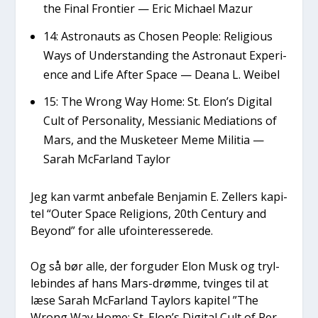
the Final Fron­ti­er — Eric Micha­el Mazur
14: Astro­nauts as Cho­sen Peop­le: Reli­gious
Ways of Under­stan­ding the Astro­naut Expe­ri­
en­ce and Life After Spa­ce — Dea­na L. Wei­bel
15: The Wrong Way Home: St. Elon’s Digi­tal
Cult of Per­so­na­li­ty, Mes­si­a­nic Medi­a­tions of
Mars, and the Muske­te­er Meme Mili­tia —
Sarah McFar­land Tay­l­or
Jeg kan varmt anbe­fa­le Benja­min E. Zel­lers kapi­
tel “Outer Spa­ce Reli­gions, 20th Cen­tury and
Bey­ond” for alle ufo­in­ter­es­se­re­de.
Og så bør alle, der for­g­u­der Elon Musk og tryl­
le­bin­des af hans Mars-drøm­me, tvin­ges til at
læse Sarah McFar­land Tay­l­ors kapi­tel ”The
Wrong Way Home: St. Elon’s Digi­tal Cult of Per­