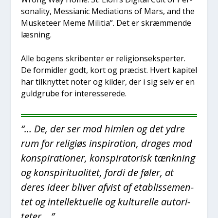
so­na­li­ty, Mes­si­a­nic Medi­a­tions of Mars, and the
Muske­te­er Meme Mili­tia”. Det er skræm­men­de
læs­ning.
Alle bogens skri­ben­ter er reli­gions­eks­per­ter.
De for­mid­ler godt, kort og præ­cist. Hvert kapi­tel
har til­knyt­tet noter og kil­der, der i sig selv er en
guld­gru­be for inter­es­se­re­de.
“
… De, der ser mod him­len og det ydre
rum for reli­gi­øs inspira­tion, dra­ges mod
kon­spira­tio­ner, kon­spira­to­risk tænk­ning
og kon­spi­ri­tu­a­li­tet, for­di de føler, at
deres ide­er bli­ver afvist af etablis­se­men­
tet og intel­lek­tu­el­le og kul­tu­rel­le auto­ri­
te­ter…
”