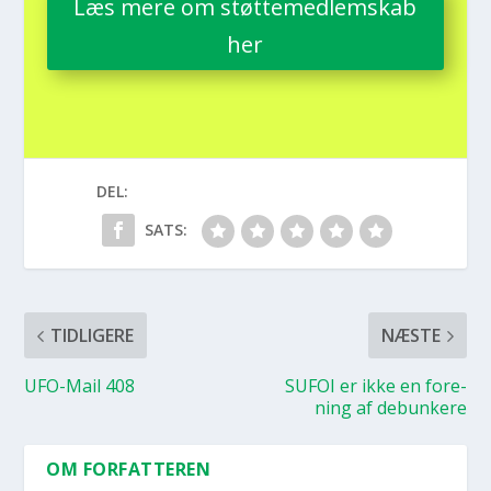
Læs mere om støt­te­med­lem­skab
her
DEL:
SATS:
TIDLIGERE
NÆSTE
UFO-Mail 408
SUFOI er ikke en for­e­
ning af debun­ke­re
OM FORFATTEREN