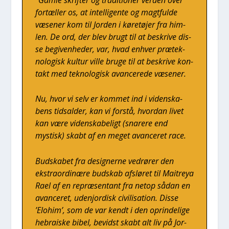
for­tæl­ler os, at intel­li­gen­te og magt­ful­de
væse­ner kom til Jor­den i køre­tø­jer fra him­
len. De ord, der blev brugt til at beskri­ve dis­
se begi­ven­he­der, var, hvad enhver præ­tek­
no­lo­gisk kul­tur vil­le bru­ge til at beskri­ve kon­
takt med tek­no­lo­gisk avan­ce­re­de væse­ner.
Nu, hvor vi selv er kom­met ind i viden­ska­
bens tidsal­der, kan vi for­stå, hvor­dan livet
kan være viden­ska­be­ligt (sna­re­re end
mystisk) skabt af en meget avan­ce­ret race.
Bud­ska­bet fra desig­ner­ne ved­rø­rer den
ekstra­or­di­næ­re bud­skab afslø­ret til Mai­treya
Rael af en repræ­sen­tant fra net­op sådan en
avan­ce­ret, udenjor­disk civi­li­sa­tion. Dis­se
’Elo­him’, som de var kendt i den oprin­de­li­ge
hebra­i­ske bibel, bevidst skabt alt liv på Jor­