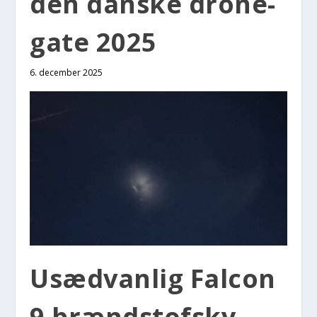
den dan­ske dro­ne­
ga­te 2025
6. december 2025
Usæd­van­lig Falcon
9 brænd­stof­sky