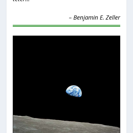
– Benja­min E. Zel­ler