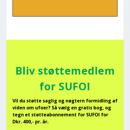
Bliv støt­te­med­lem
for SUFOI
Vil du støt­te sag­lig og nøg­tern for­mid­ling af
viden om ufo­er? Så vælg en gra­tis bog, og
tegn et støt­tea­bon­ne­ment for SUFOI for
Dkr. 400,- pr. år.