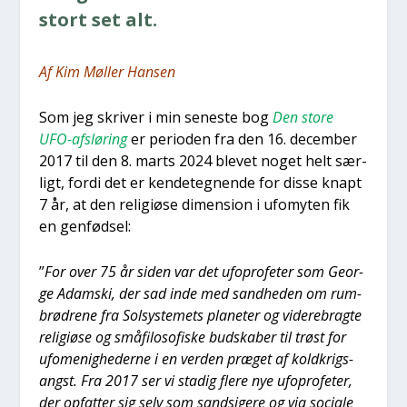
stort set alt.
Af Kim Møl­ler Han­sen
Som jeg skri­ver i min sene­ste bog
Den sto­re
UFO-afslø­ring
er peri­o­den fra den 16. decem­ber
2017 til den 8. marts 2024 ble­vet noget helt sær­
ligt, for­di det er ken­de­teg­nen­de for dis­se knapt
7 år, at den reli­gi­øse dimen­sion i ufo­myten fik
en gen­fød­sel:
”
For over 75 år siden var det ufopro­fe­ter som Geor­
ge Adam­ski, der sad inde med sand­he­den om rum­
brød­re­ne fra Sol­sy­ste­mets pla­ne­ter og vide­re­brag­te
reli­gi­øse og små­fi­lo­so­fi­ske bud­ska­ber til trøst for
ufo­me­nig­he­der­ne i en ver­den præ­get af kold­krigs­
angst. Fra 2017 ser vi sta­dig fle­re nye ufopro­fe­ter,
der opfat­ter sig selv som sand­si­ge­re og via soci­a­le