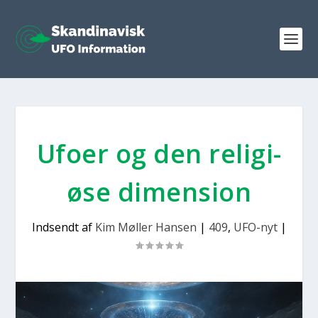
Ufo­er og den reli­gi­
øse dimen­sion
Indsendt af
Kim Møller Hansen
|
409
,
UFO-nyt
|