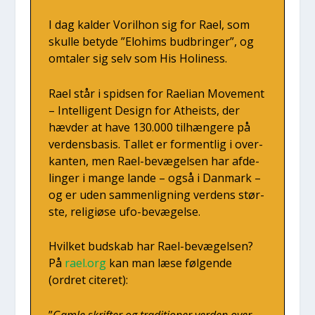
I dag kal­der Voril­hon sig for Rael, som
skul­le bety­de ”Elo­hims bud­brin­ger”, og
omta­ler sig selv som His Holi­ness.
Rael står i spid­sen for Rae­li­an Move­ment
– Intel­li­gent Design for Athei­sts, der
hæv­der at have 130.000 til­hæn­ge­re på
ver­dens­ba­sis. Tal­let er for­ment­lig i over­
kan­ten, men Rael-bevæ­gel­sen har afde­
lin­ger i man­ge lan­de – også i Dan­mark –
og er uden sam­men­lig­ning ver­dens stør­
ste, reli­gi­øse ufo-bevæ­gel­se.
Hvil­ket bud­skab har Rael-bevæ­gel­sen?
På
rael.org
kan man læse føl­gen­de
(ordret cite­ret):
”
Gam­le skrif­ter og tra­di­tio­ner ver­den over