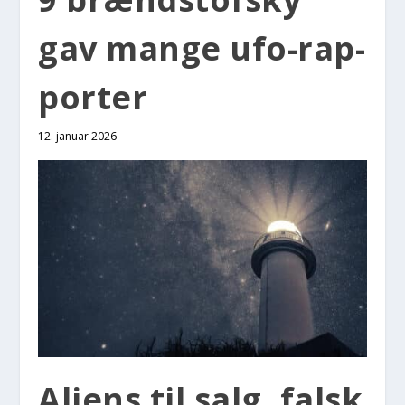
gav man­ge ufo-rap­
por­ter
12. januar 2026
Ali­ens til salg, falsk