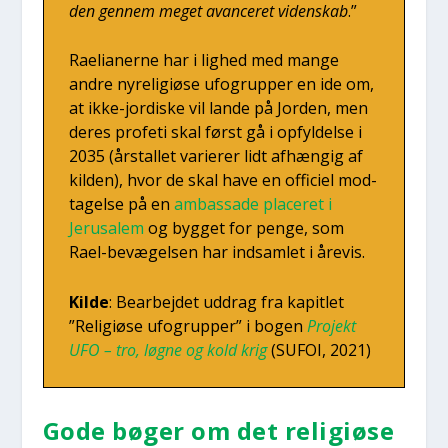
den gen­nem meget avan­ce­ret viden­skab
.”
Rae­li­a­ner­ne har i lig­hed med man­ge
andre nyre­li­gi­øse ufo­grup­per en ide om,
at ikke-jor­di­ske vil lan­de på Jor­den, men
deres pro­fe­ti skal først gå i opfyl­del­se i
2035 (års­tal­let vari­e­rer lidt afhæn­gig af
kil­den), hvor de skal have en offi­ci­el mod­
ta­gel­se på en
ambas­sa­de pla­ce­ret i
Jerus­a­lem
og byg­get for pen­ge, som
Rael-bevæ­gel­sen har ind­sam­let i åre­vis.
Kil­de
: Bear­bej­det uddrag fra kapit­let
”Reli­gi­øse ufo­grup­per” i bogen
Pro­jekt
UFO – tro, løg­ne og kold krig
(SUFOI, 2021)
Gode bøger om det reli­gi­øse