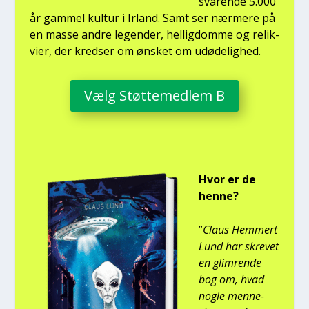
sva­ren­de 5.000
år gam­mel kul­tur i Irland. Samt ser nær­me­re på
en mas­se andre legen­der, hel­lig­dom­me og relik­
vi­er, der kred­ser om ønsket om udø­de­lig­hed.
Vælg Støt­te­med­lem B
Hvor er de
hen­ne?
”
Claus Hem­mert
Lund har skre­vet
en glim­ren­de
bog om, hvad
nog­le men­ne­