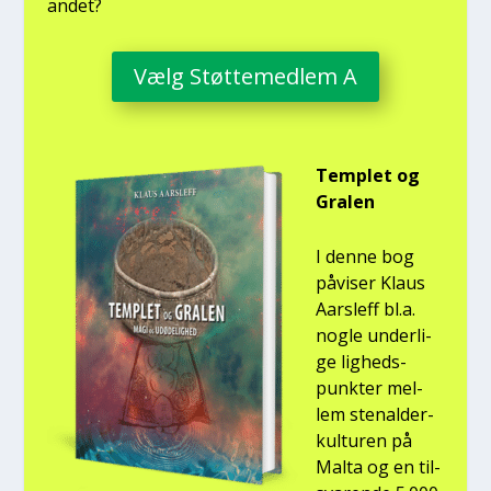
andet?
Vælg Støt­te­med­lem A
Temp­let og
Gra­len
I den­ne bog
påvi­ser Klaus
Aars­l­eff bl.a.
nog­le under­li­
ge lig­heds­
punk­ter mel­
lem ste­nal­der­
kul­tu­ren på
Mal­ta og en til­