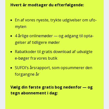
Hvert år mod­ta­ger du efter­føl­gen­de:
En af vores nye­ste, tryk­te udgi­vel­ser om ufo­
myten
4 årli­ge onli­ne­mø­der — og adgang til opta­
gel­ser af tid­li­ge­re møder
Rabat­ko­der til gra­tis down­lo­ad af udvalg­te
e‑bøger fra vores butik
SUFOI’s års­rap­port, som opsum­me­rer den
for­gang­ne år
Vælg din før­ste gra­tis bog neden­for — og
tegn abon­ne­ment i dag: