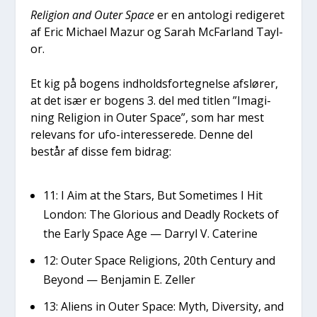
Reli­gion and Outer Spa­ce
er en anto­lo­gi redi­ge­ret
af Eric Micha­el Mazur og Sarah McFar­land Tay­l­
or.
Et kig på bogens ind­holds­for­teg­nel­se afslø­rer,
at det især er bogens 3. del med tit­len ”Imag­i­
ning Reli­gion in Outer Spa­ce”, som har mest
rele­vans for ufo-inter­es­se­re­de. Den­ne del
består af dis­se fem bidrag:
11: I Aim at the Stars, But Some­ti­mes I Hit
Lon­don: The Glo­rious and Dead­ly Rock­ets of
the Ear­ly Spa­ce Age — Dar­ryl V. Cate­ri­ne
12: Outer Spa­ce Reli­gions, 20th Cen­tury and
Bey­ond — Benja­min E. Zel­ler
13: Ali­ens in Outer Spa­ce: Myth, Diver­si­ty, and