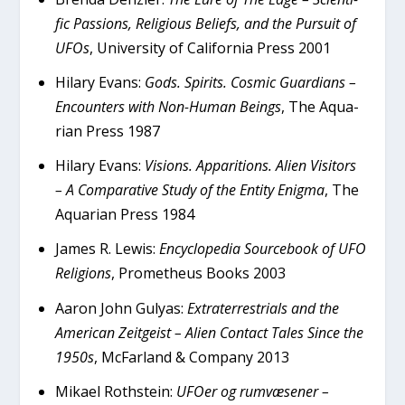
fic Pas­sions, Reli­gious Beliefs, and the Pur­su­it of
UFOs
, Uni­ver­si­ty of Cali­for­nia Press 2001
Hilary Evans:
Gods. Spi­rits. Cos­mic Guar­di­ans –
Enco­un­ters with Non-Human Beings
, The Aqua­
ri­an Press 1987
Hilary Evans:
Visions. Appa­ri­tions. Ali­en Visi­tors
– A Com­pa­ra­ti­ve Stu­dy of the Enti­ty Enig­ma
, The
Aqua­ri­an Press 1984
James R. Lewis:
Encycl­ope­dia Sour­ce­book of UFO
Reli­gions
, Pro­met­heus Books 2003
Aaron John Guly­as:
Extra­ter­re­stri­als and the
Ame­ri­can Zeit­gei­st – Ali­en Con­ta­ct Tales Sin­ce the
1950s
, McFar­land & Com­pa­ny 2013
Mika­el Rot­hste­in:
UFO­er og rumvæ­se­ner –