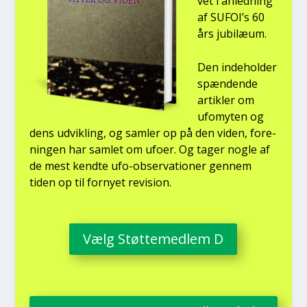
vet i anled­ning
af SUFOI’s 60
års jubilæum.
Den inde­hol­der
spæn­den­de
artik­ler om
ufo­myten og
dens udvik­ling, og sam­ler op på den viden, for­e­
nin­gen har sam­let om ufo­er. Og tager nog­le af
de mest kend­te ufo-obser­va­tio­ner gen­nem
tiden op til for­ny­et revi­sion.
Vælg Støt­te­med­lem D