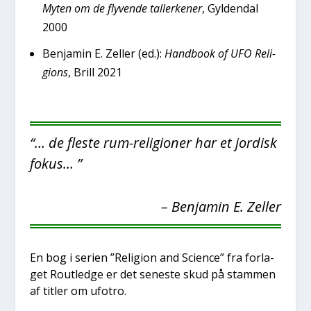
Myten om de fly­ven­de tal­ler­ke­ner
, Gyl­den­dal
2000
Benja­min E. Zel­ler (ed.):
Hand­book of UFO Reli­
gions
, Brill 2021
“
… de fle­ste rum-reli­gio­ner har et jor­disk
fokus…
”
– Benja­min E. Zel­ler
En bog i seri­en ”Reli­gion and Sci­en­ce” fra for­la­
get Rout­led­ge er det sene­ste skud på stam­men
af tit­ler om ufo­tro.