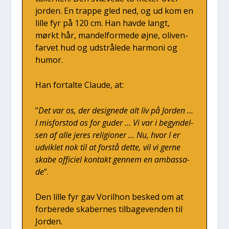
jor­den. En trap­pe gled ned, og ud kom en
lil­le fyr på 120 cm. Han hav­de langt,
mørkt hår, man­del­for­me­de øjne, oli­ven­
far­vet hud og udstrå­le­de har­moni og
humor.
Han for­tal­te Clau­de, at:
”
Det var os, der desig­ne­de alt liv på Jor­den …
I mis­for­stod os for guder … Vi var i begyn­del­
sen af alle jeres reli­gio­ner … Nu, hvor I er
udvik­let nok til at for­stå det­te, vil vi ger­ne
ska­be offi­ci­el kon­takt gen­nem en ambas­sa­
de
”.
Den lil­le fyr gav Voril­hon besked om at
for­be­re­de ska­ber­nes til­ba­ge­ven­den til
Jor­den.