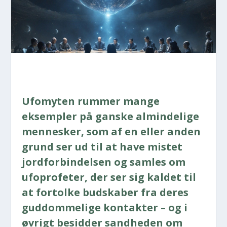
Ufo­myten rum­mer man­ge
eksemp­ler på gan­ske almin­de­li­ge
men­ne­sker, som af en eller anden
grund ser ud til at have mistet
jord­for­bin­del­sen og sam­les om
ufopro­fe­ter, der ser sig kal­det til
at for­tol­ke bud­ska­ber fra deres
gud­dom­me­li­ge kon­tak­ter – og i
øvrigt besid­der sand­he­den om