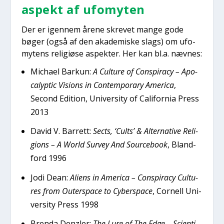
aspekt af ufo­myten
Der er igen­nem åre­ne skre­vet man­ge gode
bøger (også af den aka­de­mi­ske slags) om ufo­
mytens reli­gi­øse aspek­ter. Her kan bl.a. næv­nes:
Micha­el Bar­kun:
A Cul­tu­re of Con­spira­cy – Apo­
ca­lyp­tic Visions in Con­tem­porary Ame­ri­ca
,
Second Edi­tion, Uni­ver­si­ty of Cali­for­nia Press
2013
David V. Bar­rett:
Sects, ‘Cults’ & Alter­na­ti­ve Reli­
gions – A Wor­ld Sur­vey And Sour­ce­book
, Bland­
ford 1996
Jodi Dean:
Ali­ens in Ame­ri­ca – Con­spira­cy Cul­tu­
res from Outer­s­pa­ce to Cyber­s­pa­ce
, Cor­nell Uni­
ver­si­ty Press 1998
Bren­da Den­z­ler:
The Lure of The Edge – Sci­en­ti­