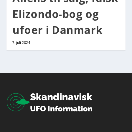
Elizon­do-bog og
ufo­er i Dan­mark
7. juli 2024