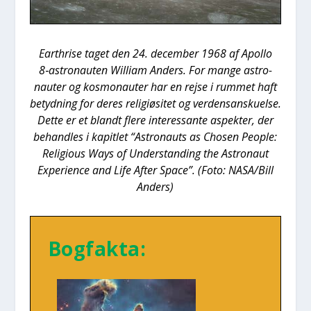
Eart­hri­se taget den 24. decem­ber 1968 af Apol­lo
8‑astronauten Wil­li­am Anders. For man­ge astro­
nau­ter og kos­mo­nau­ter har en rej­se i rum­met haft
betyd­ning for deres reli­gi­ø­si­tet og ver­densan­sku­el­se.
Det­te er et blandt fle­re inter­es­san­te aspek­ter, der
behand­les i kapit­let “Astro­nauts as Cho­sen Peop­le:
Reli­gious Ways of Under­stan­ding the Astro­naut
Expe­ri­en­ce and Life After Spa­ce”. (Foto: NASA/Bill
Anders)
Bog­fak­ta: