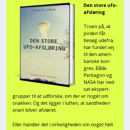
Den sto­re ufo-
afslø­ring
Tro­en på, at
Jor­den får
besøg ude­fra,
har fun­det vej
til den ame­ri­
kan­ske kon­
gres. Både
Pen­ta­gon og
NASA har ned­
sat eks­pert­
grup­per til at udfor­ske, om der er noget om
snak­ken. Og det lig­ger i luf­ten, at sand­he­den
snart bli­ver afslø­ret.
Eller hand­ler det i vir­ke­lig­he­den om noget helt