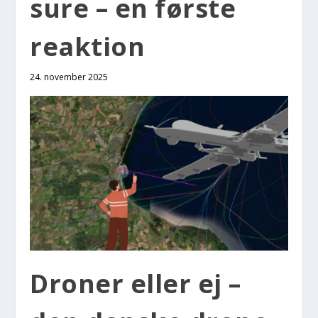
su­re – en før­ste
reak­tion
24. november 2025
Dro­ner eller ej –