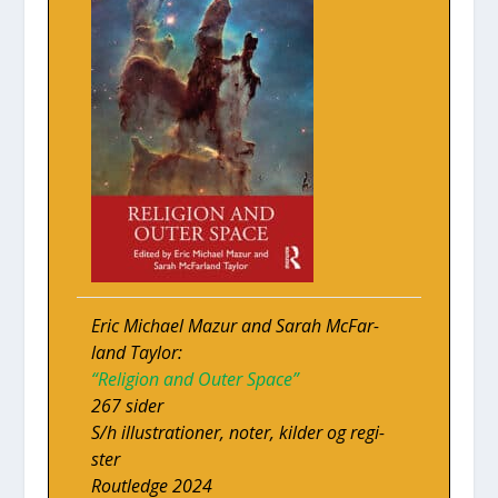
Eric Micha­el Mazur and Sarah McFar­
land Tay­l­or:
“Reli­gion and Outer Spa­ce”
267 sider
S/h illu­stra­tio­ner, noter, kil­der og regi­
ster
Rout­led­ge 2024