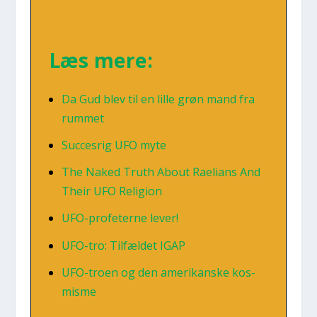
Læs mere:
Da Gud blev til en lil­le grøn mand fra
rum­met
Suc­ces­rig UFO myte
The Naked Truth About Rae­li­ans And
Their UFO Reli­gion
UFO-pro­fe­ter­ne lever!
UFO-tro: Til­fæl­det IGAP
UFO-tro­en og den ame­ri­kan­ske kos­
mis­me