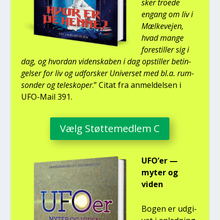
sker tro­e­de
engang om liv i
Mæl­ke­vej­en,
hvad man­ge
fore­stil­ler sig i
dag, og hvor­dan viden­ska­ben i dag opstil­ler betin­
gel­ser for liv og udfor­sker Uni­ver­set med bl.a. rum­
son­der og telesko­per
.” Citat fra anmel­del­sen i
UFO-Mail 391.
Vælg Støt­te­med­lem C
UFO’er —
myter og
viden
Bogen er udgi­