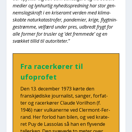
medi­er og lyn­hur­tig nyheds­spred­ning har stor gen­
nem­slags­kraft i en kri­se­ramt ver­den med kli­ma­
skab­te natur­ka­ta­stro­fer, pan­de­mi­er, kri­ge, flygt­nin­
ge­strøm­me, vel­færd under pres, udbredt frygt for
alle for­mer for trus­ler og ’det frem­me­de’ og en
svæk­ket til­lid til auto­ri­te­ter.
”
Fra racer­kø­rer til
ufopro­fet
Den 13. decem­ber 1973 kør­te den
franskjø­di­ske jour­na­list, san­ger, for­fat­
ter og racer­kø­rer Clau­de Voril­hon (f.
1946) nær vulka­ner­ne ved Cler­mont-Fer­
rand. Her for­lod han bilen, og ved kra­te­
ret Puy de Las­so­las så han en fly­ven­de
tal­ler­ken. Den svæ­ve­de to meter over