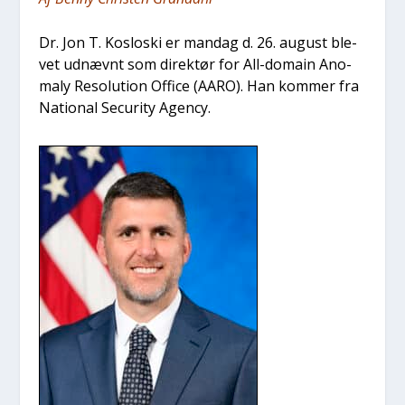
Dr. Jon T. Koslo­ski er man­dag d. 26. august ble­
vet udnævnt som direk­tør for All-domain Ano­
ma­ly Reso­lu­tion Offi­ce (AARO). Han kom­mer fra
Natio­nal Securi­ty Agen­cy.