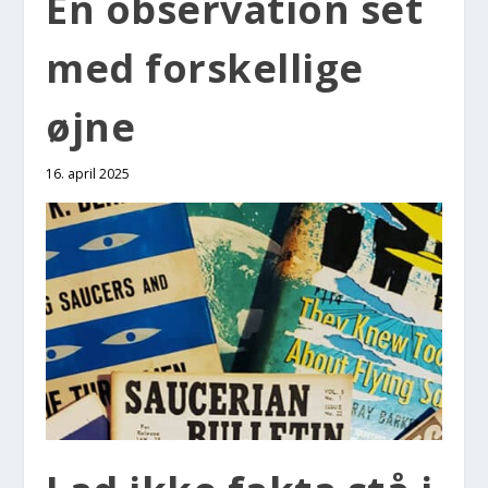
En obser­va­tion set
med for­skel­li­ge
øjne
16. april 2025