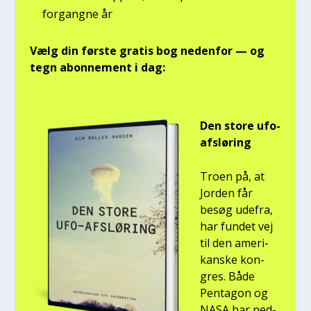
for­gang­ne år
Vælg din før­ste gra­tis bog neden­for — og
tegn abon­ne­ment i dag:
Den sto­re ufo-
afslø­ring
Tro­en på, at
Jor­den får
besøg ude­fra,
har fun­det vej
til den ame­ri­
kan­ske kon­
gres. Både
Pen­ta­gon og
NASA har ned­