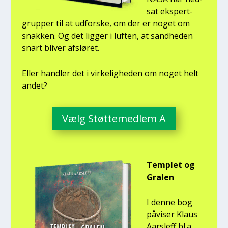
sat eks­pert­
grup­per til at udfor­ske, om der er noget om
snak­ken. Og det lig­ger i luf­ten, at sand­he­den
snart bli­ver afslø­ret.
Eller hand­ler det i vir­ke­lig­he­den om noget helt
andet?
Vælg Støt­te­med­lem A
Temp­let og
Gra­len
I den­ne bog
påvi­ser Klaus
Aars­l­eff bl.a.