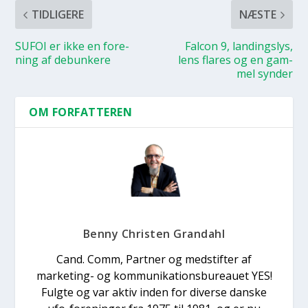
TIDLIGERE
NÆSTE
SUFOI er ikke en for­e­
Falcon 9, lan­dings­lys,
ning af debun­ke­re
lens fla­res og en gam­
mel syn­der
OM FORFATTEREN
Benny Christen Grandahl
Cand. Comm, Partner og medstifter af
marketing- og kommunikationsbureauet YES!
Fulgte og var aktiv inden for diverse danske