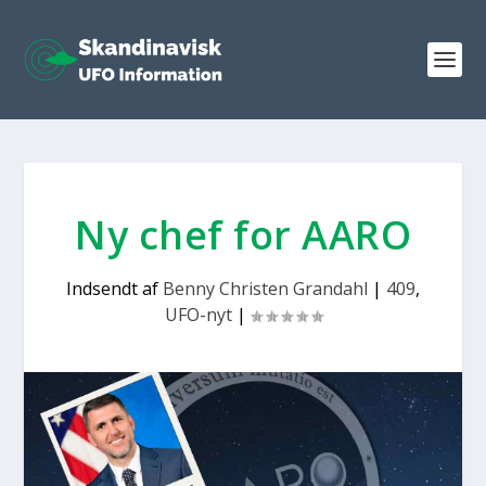
Ny chef for AARO
Indsendt af
Benny Christen Grandahl
|
409
,
UFO-nyt
|