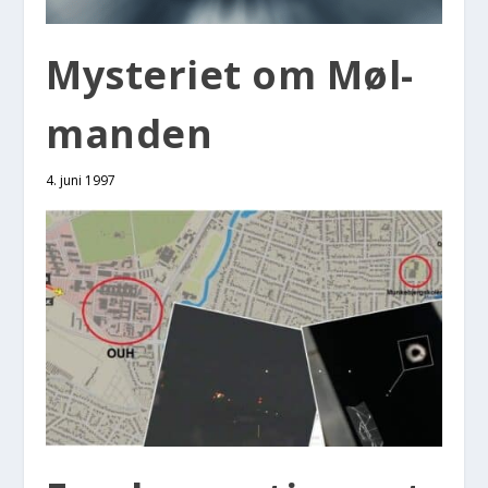
Myste­ri­et om Møl­
man­den
4. juni 1997