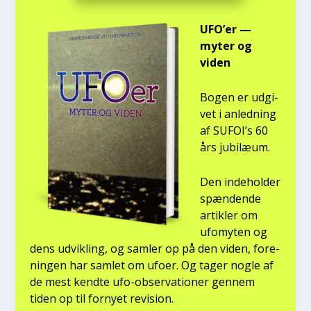
UFO’er —
myter og
viden
Bogen er udgi­
vet i anled­ning
af SUFOI’s 60
års jubilæum.
Den inde­hol­der
spæn­den­de
artik­ler om
ufo­myten og
dens udvik­ling, og sam­ler op på den viden, for­e­
nin­gen har sam­let om ufo­er. Og tager nog­le af
de mest kend­te ufo-obser­va­tio­ner gen­nem
tiden op til for­ny­et revi­sion.