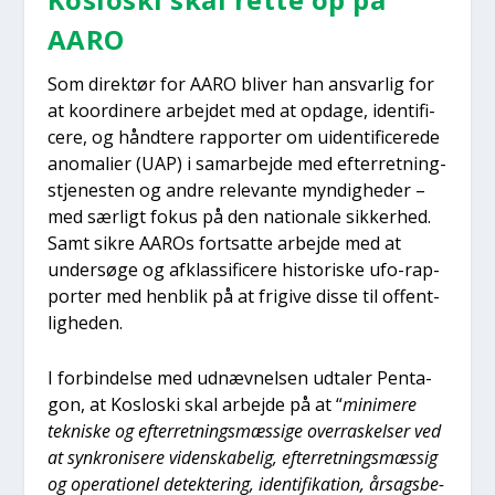
AARO
Som direk­tør for AARO bli­ver han ansvar­lig for
at koor­di­ne­re arbej­det med at opda­ge, iden­ti­fi­
ce­re, og hånd­te­re rap­por­ter om uiden­ti­fi­ce­re­de
ano­ma­li­er (UAP) i sam­ar­bej­de med efter­ret­ning­
s­tje­ne­sten og andre rele­van­te myn­dig­he­der –
med sær­ligt fokus på den natio­na­le sik­ker­hed.
Samt sik­re AAROs fort­sat­te arbej­de med at
under­sø­ge og afklas­si­fi­ce­re histo­ri­ske ufo-rap­
por­ter med hen­blik på at fri­gi­ve dis­se til offent­
lig­he­den.
I for­bin­del­se med udnæv­nel­sen udta­ler Pen­ta­
gon, at Koslo­ski skal arbej­de på at “
mini­me­re
tek­ni­ske og efter­ret­nings­mæs­si­ge over­ra­skel­ser ved
at syn­kro­ni­se­re viden­ska­be­lig, efter­ret­nings­mæs­sig
og ope­ra­tio­nel detek­te­ring, iden­ti­fi­ka­tion, årsags­be­