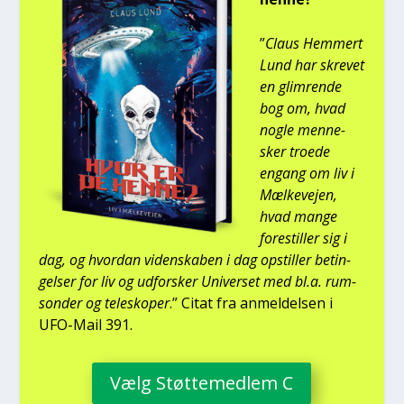
”
Claus Hem­mert
Lund har skre­vet
en glim­ren­de
bog om, hvad
nog­le men­ne­
sker tro­e­de
engang om liv i
Mæl­ke­vej­en,
hvad man­ge
fore­stil­ler sig i
dag, og hvor­dan viden­ska­ben i dag opstil­ler betin­
gel­ser for liv og udfor­sker Uni­ver­set med bl.a. rum­
son­der og telesko­per
.” Citat fra anmel­del­sen i
UFO-Mail 391.
Vælg Støt­te­med­lem C