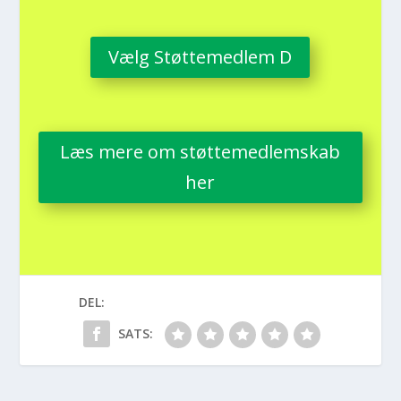
Vælg Støt­te­med­lem D
Læs mere om støt­te­med­lem­skab
her
DEL:
SATS: