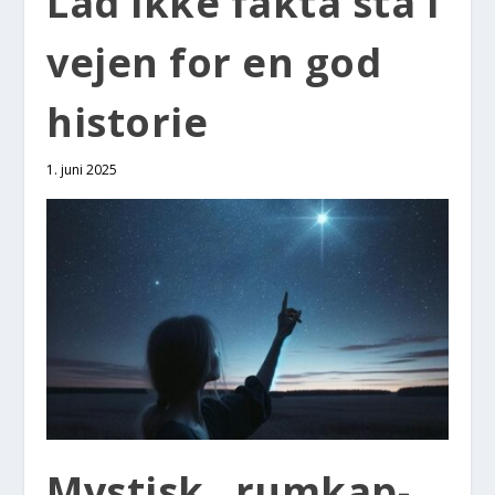
Lad ikke fak­ta stå i
vej­en for en god
histo­rie
1. juni 2025
Mystisk „rum­kap­