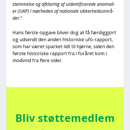
stem­mel­se og afkla­ring af uiden­ti­fi­ce­re­de ano­ma­li­
er (UAP) i nær­he­den af natio­na­le sik­ker­heds­om­rå­
der.
”
Hans før­ste opga­ve bli­ver dog at få fær­dig­gjort
og udsendt den anden histo­ri­ske ufo-rap­port,
som har været spar­ket lidt til hjør­ne, siden den
før­ste histo­ri­ske rap­port fra i for­å­ret kom i
mod­vind fra fle­re sider.
Bliv støt­te­med­lem