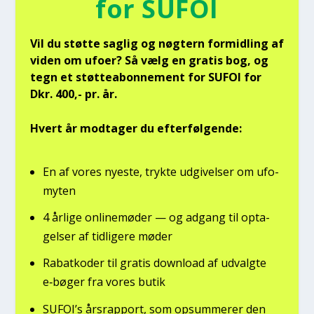
for SUFOI
Vil du støt­te sag­lig og nøg­tern for­mid­ling af
viden om ufo­er? Så vælg en gra­tis bog, og
tegn et støt­tea­bon­ne­ment for SUFOI for
Dkr. 400,- pr. år.
Hvert år mod­ta­ger du efter­føl­gen­de:
En af vores nye­ste, tryk­te udgi­vel­ser om ufo­
myten
4 årli­ge onli­ne­mø­der — og adgang til opta­
gel­ser af tid­li­ge­re møder
Rabat­ko­der til gra­tis down­lo­ad af udvalg­te
e‑bøger fra vores butik
SUFOI’s års­rap­port, som opsum­me­rer den