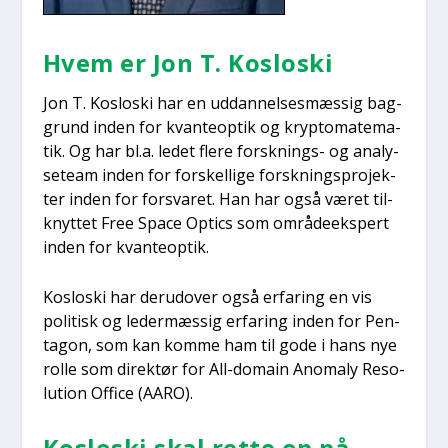
Hvem er Jon T. Koslo­ski
Jon T. Koslo­ski har en uddan­nel­ses­mæs­sig bag­
grund inden for kvan­te­o­p­tik og kryp­to­ma­te­ma­
tik. Og har bl.a. ledet fle­re forsk­nings- og ana­ly­
se­team inden for for­skel­li­ge forsk­nings­pro­jek­
ter inden for for­sva­ret. Han har også været til­
knyt­tet Free Spa­ce Opti­cs som områ­de­eks­pert
inden for kvan­te­o­p­tik.
Koslo­ski har der­u­d­over også erfa­ring en vis
poli­tisk og leder­mæs­sig erfa­ring inden for Pen­
ta­gon, som kan kom­me ham til gode i hans nye
rol­le som direk­tør for All-domain Ano­ma­ly Reso­
lu­tion Offi­ce (AARO).
Koslo­ski skal ret­te op på