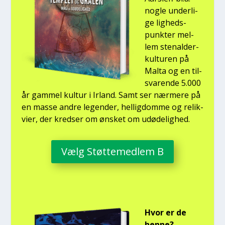
nog­le under­li­
ge lig­heds­
punk­ter mel­
lem ste­nal­der­
kul­tu­ren på
Mal­ta og en til­
sva­ren­de 5.000
år gam­mel kul­tur i Irland. Samt ser nær­me­re på
en mas­se andre legen­der, hel­lig­dom­me og relik­
vi­er, der kred­ser om ønsket om udø­de­lig­hed.
Vælg Støt­te­med­lem B
Hvor er de
hen­ne?