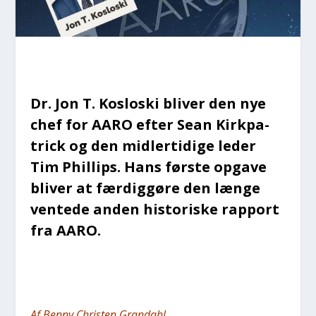
Dr. Jon T. Koslo­ski bli­ver den nye
chef for AARO efter Sean Kirk­pa­
tri­ck og den mid­ler­ti­di­ge leder
Tim Phil­lips. Hans før­ste opga­ve
bli­ver at fær­dig­gø­re den læn­ge
ven­te­de anden histo­ri­ske rap­port
fra AARO.
Af Ben­ny Chri­sten Gran­da­hl