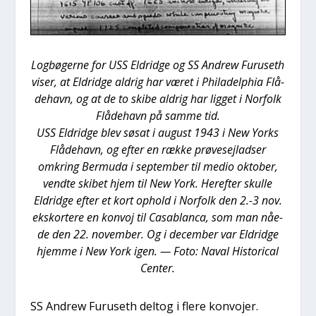
Log­bø­ger­ne for USS Eldrid­ge og SS Andrew Furu­seth
viser, at Eldrid­ge aldrig har været i Phila­delp­hia Flå­
de­havn, og at de to ski­be aldrig har lig­get i Nor­folk
Flå­de­havn på sam­me tid.
USS Eldrid­ge blev søsat i august 1943 i New Yor­ks
Flå­de­havn, og efter en ræk­ke prø­ve­sejlad­ser
omkring Ber­m­u­da i sep­tem­ber til medio okto­ber,
vend­te ski­bet hjem til New York. Her­ef­ter skul­le
Eldrid­ge efter et kort ophold i Nor­folk den 2.-3 nov.
eks­kor­te­re en kon­voj til Casablan­ca, som man nåe­
de den 22. novem­ber. Og i decem­ber var Eldrid­ge
hjem­me i New York igen. — Foto: Naval Histo­ri­cal
Cen­ter.
SS Andrew Furu­seth delt­og i fle­re kon­vo­jer.