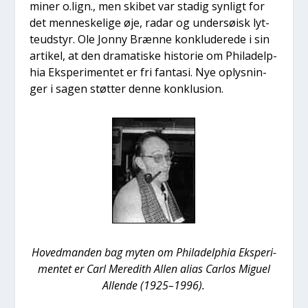
miner o.lign., men ski­bet var sta­dig syn­ligt for
det men­ne­ske­li­ge øje, radar og under­søisk lyt­
teud­styr. Ole Jon­ny Bræn­ne kon­klu­de­re­de i sin
arti­kel, at den dra­ma­ti­ske histo­rie om Phila­delp­
hia Eks­pe­ri­men­tet er fri fan­ta­si. Nye oplys­nin­
ger i sagen støt­ter den­ne kon­klu­sion.
Hoved­man­den bag myten om Phila­delp­hia Eks­pe­ri­
men­tet er Carl Mere­dith Allen ali­as Car­los Migu­el
Allen­de (1925–1996).