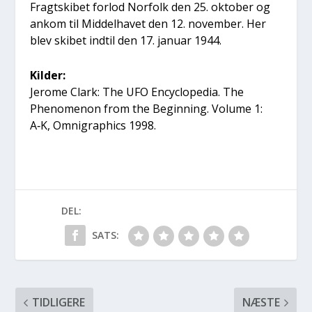
Fragtski­bet for­lod Nor­folk den 25. okto­ber og
ankom til Mid­del­ha­vet den 12. novem­ber. Her
blev ski­bet ind­til den 17. janu­ar 1944.
Kil­der:
Jero­me Clark: The UFO Encycl­ope­dia. The
Pheno­menon from the Begin­ning. Volu­me 1:
A‑K, Omni­grap­hi­cs 1998.
DEL:
SATS:
TIDLIGERE
NÆSTE