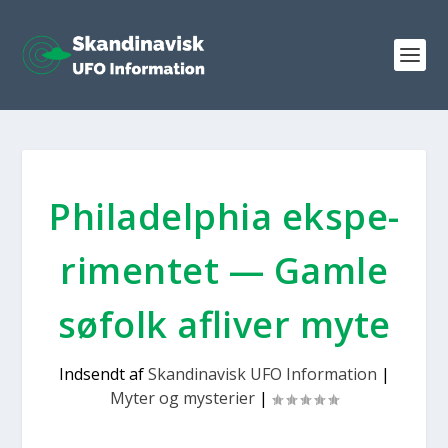
Phila­delp­hia eks­pe­
ri­men­tet — Gam­le
søfolk afli­ver myte
Indsendt af
Skandinavisk UFO Information
|
Myter og mysterier
|