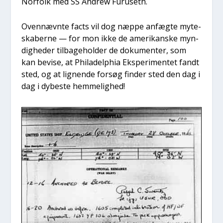
Nor­folk med SS Andrew Furu­seth.
Oven­nævn­te facts vil dog næp­pe anfæg­te myte­
ska­ber­ne — for mon ikke de ame­ri­kan­ske myn­
dig­he­der til­ba­ge­hol­der de doku­men­ter, som
kan bevi­se, at Phila­delp­hia Eks­pe­ri­men­tet fandt
sted, og at lig­nen­de for­søg fin­der sted den dag i
dag i dybe­ste hem­me­lig­hed!