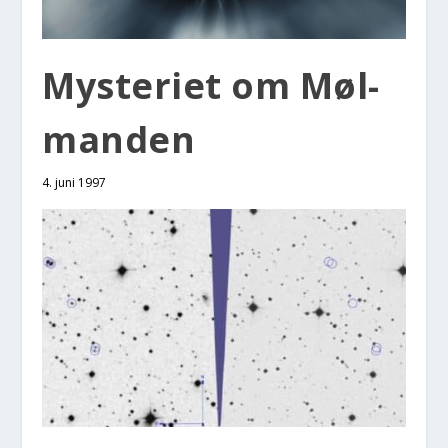
Myste­ri­et om Møl­
man­den
4. juni 1997