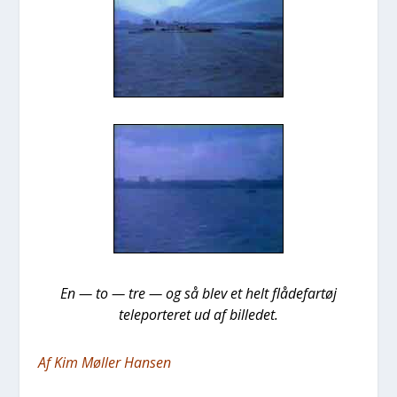
En — to — tre — og så blev et helt flå­de­far­tøj
telepor­te­ret ud af bil­le­det.
Af Kim Møl­ler Han­sen