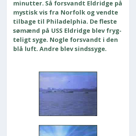
minut­ter. Så for­svandt Eldrid­ge på
mystisk vis fra Nor­folk og vend­te
til­ba­ge til Phila­delp­hia. De fle­ste
sømænd på USS Eldrid­ge blev fryg­
te­ligt syge. Nog­le for­svandt i den
blå luft. Andre blev sinds­sy­ge.