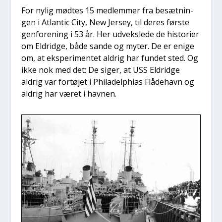
For nylig mød­tes 15 med­lem­mer fra besæt­nin­
gen i Atlan­tic City, New Jer­sey, til deres før­ste
gen­for­e­ning i 53 år. Her udveks­le­de de histo­ri­er
om Eldrid­ge, både san­de og myter. De er eni­ge
om, at eks­pe­ri­men­tet aldrig har fun­det sted. Og
ikke nok med det: De siger, at USS Eldrid­ge
aldrig var for­tø­jet i Phila­delp­hi­as Flå­de­havn og
aldrig har været i hav­nen.