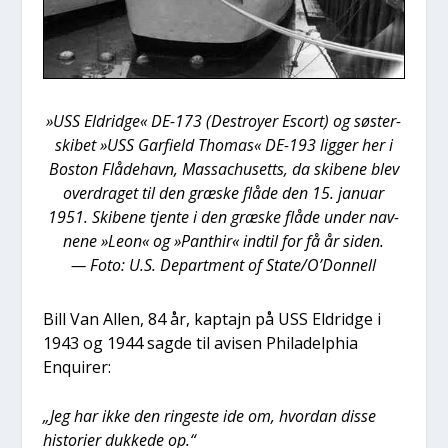
»USS Eldrid­ge« DE-173 (Destroy­er Escort) og søster­
ski­bet »USS Gar­fi­eld Tho­mas« DE-193 lig­ger her i
Boston Flå­de­havn, Mas­sa­chu­setts, da ski­be­ne blev
over­dra­get til den græ­ske flå­de den 15. janu­ar
1951. Ski­be­ne tjen­te i den græ­ske flå­de under nav­
ne­ne »Leon« og »Pant­hir« ind­til for få år siden.
—
Foto: U.S. Depart­ment of State/O’Donnell
Bill Van Allen, 84 år, kap­ta­jn på USS Eldrid­ge i
1943 og 1944 sag­de til avi­sen Phila­delp­hia
Enqui­rer:
„Jeg har ikke den rin­ge­ste ide om, hvor­dan dis­se
histo­ri­er duk­ke­de op.“