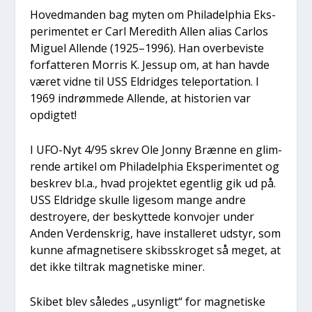
Hoved­man­den bag myten om Phila­delp­hia Eks­
pe­ri­men­tet er Carl Mere­dith Allen ali­as Car­los
Migu­el Allen­de (1925–1996). Han over­be­vi­ste
for­fat­te­ren Mor­ris K. Jes­sup om, at han hav­de
været vid­ne til USS Eldrid­ges teleporta­tion. I
1969 indrøm­me­de Allen­de, at histo­ri­en var
opdig­tet!
I UFO-Nyt 4/95 skrev Ole Jon­ny Bræn­ne en glim­
ren­de arti­kel om Phila­delp­hia Eks­pe­ri­men­tet og
beskrev bl.a., hvad pro­jek­tet egent­lig gik ud på.
USS Eldrid­ge skul­le lige­som man­ge andre
destroy­e­re, der beskyt­te­de kon­vo­jer under
Anden Ver­denskrig, have instal­le­ret udstyr, som
kun­ne afmag­ne­ti­se­re skibs­skro­get så meget, at
det ikke til­trak mag­ne­ti­ske miner.
Ski­bet blev såle­des „usyn­ligt“ for mag­ne­ti­ske