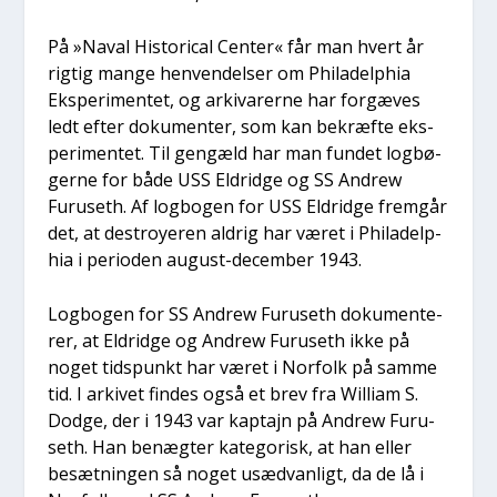
På »Naval Histo­ri­cal Cen­ter« får man hvert år
rig­tig man­ge hen­ven­del­ser om Phila­delp­hia
Eks­pe­ri­men­tet, og arki­va­rer­ne har for­gæ­ves
ledt efter doku­men­ter, som kan bekræf­te eks­
pe­ri­men­tet. Til gen­gæld har man fun­det log­bø­
ger­ne for både USS Eldrid­ge og SS Andrew
Furu­seth. Af log­bo­gen for USS Eldrid­ge frem­går
det, at destroy­e­ren aldrig har været i Phila­delp­
hia i peri­o­den august-decem­ber 1943.
Log­bo­gen for SS Andrew Furu­seth doku­men­te­
rer, at Eldrid­ge og Andrew Furu­seth ikke på
noget tids­punkt har været i Nor­folk på sam­me
tid. I arki­vet fin­des også et brev fra Wil­li­am S.
Dod­ge, der i 1943 var kap­ta­jn på Andrew Furu­
seth. Han benæg­ter kate­go­risk, at han eller
besæt­nin­gen så noget usæd­van­ligt, da de lå i