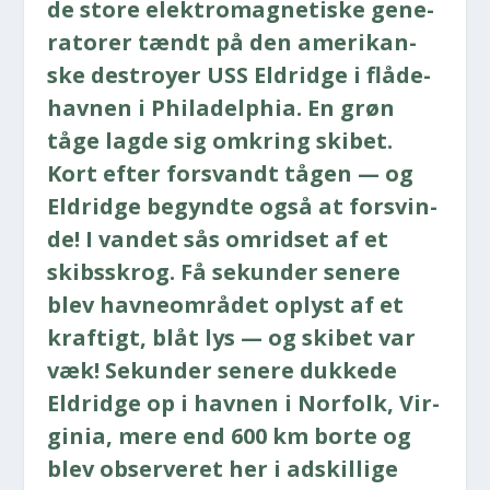
de sto­re elek­tro­mag­ne­ti­ske gene­
ra­to­rer tændt på den ame­ri­kan­
ske destroy­er USS Eldrid­ge i flå­de­
hav­nen i Phila­delp­hia. En grøn
tåge lag­de sig omkring ski­bet.
Kort efter for­svandt tågen — og
Eldrid­ge begynd­te også at for­svin­
de! I van­det sås omrid­set af et
skibs­skrog. Få sekun­der sene­re
blev hav­ne­om­rå­det oplyst af et
kraf­tigt, blåt lys — og ski­bet var
væk! Sekun­der sene­re duk­ke­de
Eldrid­ge op i hav­nen i Nor­folk, Vir­
gi­nia, mere end 600 km bor­te og
blev obser­ve­ret her i adskil­li­ge