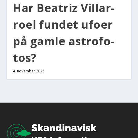
Har Bea­triz Vil­lar­
ro­el fun­det ufo­er
på gam­le astro­fo­
tos?
4. november 2025