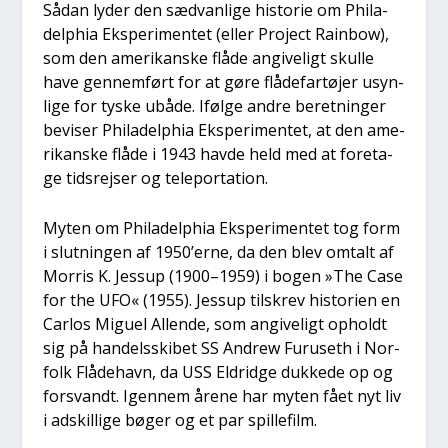
Sådan lyder den sæd­van­li­ge histo­rie om Phila­
delp­hia Eks­pe­ri­men­tet (eller Pro­ject Rain­bow),
som den ame­ri­kan­ske flå­de angi­ve­ligt skul­le
have gen­nem­ført for at gøre flå­de­far­tø­jer usyn­
li­ge for tyske ubå­de. Iføl­ge andre beret­nin­ger
bevi­ser Phila­delp­hia Eks­pe­ri­men­tet, at den ame­
ri­kan­ske flå­de i 1943 hav­de held med at fore­ta­
ge tids­rej­ser og teleporta­tion.
Myten om Phila­delp­hia Eks­pe­ri­men­tet tog form
i slut­nin­gen af 1950’erne, da den blev omtalt af
Mor­ris K. Jes­sup (1900–1959) i bogen »The Case
for the UFO« (1955). Jes­sup til­skrev histo­ri­en en
Car­los Migu­el Allen­de, som angi­ve­ligt opholdt
sig på han­dels­ski­bet SS Andrew Furu­seth i Nor­
folk Flå­de­havn, da USS Eldrid­ge duk­ke­de op og
for­svandt. Igen­nem åre­ne har myten fået nyt liv
i adskil­li­ge bøger og et par spil­le­film.