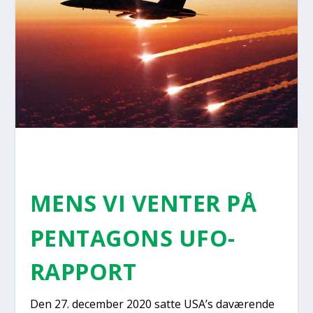
MENS VI VEN­TER PÅ
PEN­TA­GONS UFO-
RAP­PORT
Den 27. decem­ber 2020 sat­te USA’s davæ­ren­de