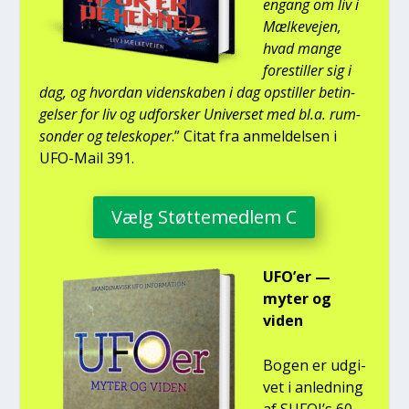
engang om liv i
Mæl­ke­vej­en,
hvad man­ge
fore­stil­ler sig i
dag, og hvor­dan viden­ska­ben i dag opstil­ler betin­
gel­ser for liv og udfor­sker Uni­ver­set med bl.a. rum­
son­der og telesko­per
.” Citat fra anmel­del­sen i
UFO-Mail 391.
Vælg Støt­te­med­lem C
UFO’er —
myter og
viden
Bogen er udgi­
vet i anled­ning