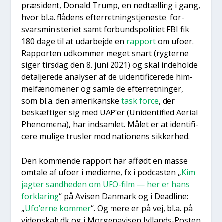
præ­si­dent, Donald Trump, en nedtæl­ling i gang,
hvor bl.a. flå­dens efter­ret­ning­s­tje­ne­ste, for­
svars­mi­ni­ste­ri­et samt for­bund­spo­li­ti­et FBI fik
180 dage til at udar­bej­de en
rap­port
om ufo­er.
Rap­por­ten udkom­mer meget snart (ryg­ter­ne
siger tirs­dag den 8. juni 2021) og skal inde­hol­de
detal­je­re­de ana­ly­ser af de uiden­ti­fi­ce­re­de him­
mel­fæ­no­me­ner og sam­le de efter­ret­nin­ger,
som bl.a. den ame­ri­kan­ske
task for­ce
, der
beskæf­ti­ger sig med UAP’er (Uni­den­ti­fied Aeri­al
Pheno­me­na), har ind­sam­let. Målet er at iden­ti­fi­
ce­re muli­ge trus­ler mod natio­nens sik­ker­hed.
Den kom­men­de rap­port har affødt en mas­se
omta­le af ufo­er i medi­er­ne, fx i podca­sten „
Kim
jag­ter sand­he­den om UFO-film — her er hans
for­kla­ring
“ på Avi­sen Dan­mark og i Dead­li­ne:
„
Ufo’er­ne kom­mer
“. Og mere er på vej, bl.a. på
videnskab.dk og i Mor­ge­na­vi­sen Jyl­lands-Posten