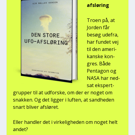
afslø­ring
Tro­en på, at
Jor­den får
besøg ude­fra,
har fun­det vej
til den ame­ri­
kan­ske kon­
gres. Både
Pen­ta­gon og
NASA har ned­
sat eks­pert­
grup­per til at udfor­ske, om der er noget om
snak­ken. Og det lig­ger i luf­ten, at sand­he­den
snart bli­ver afslø­ret.
Eller hand­ler det i vir­ke­lig­he­den om noget helt
andet?