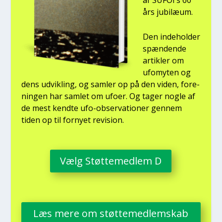
af SUFOI’s 60
års jubilæum.
Den inde­hol­der
spæn­den­de
artik­ler om
ufo­myten og
dens udvik­ling, og sam­ler op på den viden, for­e­
nin­gen har sam­let om ufo­er. Og tager nog­le af
de mest kend­te ufo-obser­va­tio­ner gen­nem
tiden op til for­ny­et revi­sion.
Vælg Støt­te­med­lem D
Læs mere om støt­te­med­lem­skab