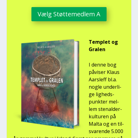
Vælg Støt­te­med­lem A
Temp­let og
Gra­len
I den­ne bog
påvi­ser Klaus
Aars­l­eff bl.a.
nog­le under­li­
ge lig­heds­
punk­ter mel­
lem ste­nal­der­
kul­tu­ren på
Mal­ta og en til­
sva­ren­de 5.000