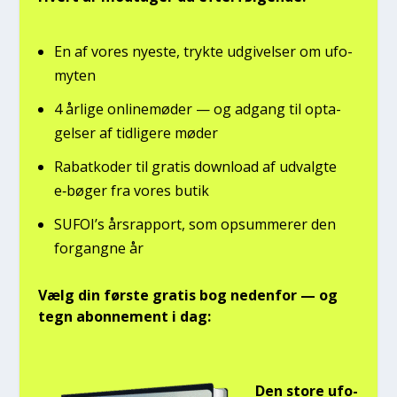
En af vores nye­ste, tryk­te udgi­vel­ser om ufo­
myten
4 årli­ge onli­ne­mø­der — og adgang til opta­
gel­ser af tid­li­ge­re møder
Rabat­ko­der til gra­tis down­lo­ad af udvalg­te
e‑bøger fra vores butik
SUFOI’s års­rap­port, som opsum­me­rer den
for­gang­ne år
Vælg din før­ste gra­tis bog neden­for — og
tegn abon­ne­ment i dag:
Den sto­re ufo-