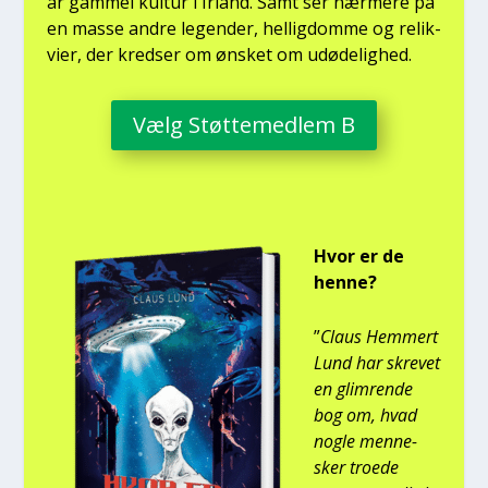
år gam­mel kul­tur i Irland. Samt ser nær­me­re på
en mas­se andre legen­der, hel­lig­dom­me og relik­
vi­er, der kred­ser om ønsket om udø­de­lig­hed.
Vælg Støt­te­med­lem B
Hvor er de
hen­ne?
”
Claus Hem­mert
Lund har skre­vet
en glim­ren­de
bog om, hvad
nog­le men­ne­
sker tro­e­de