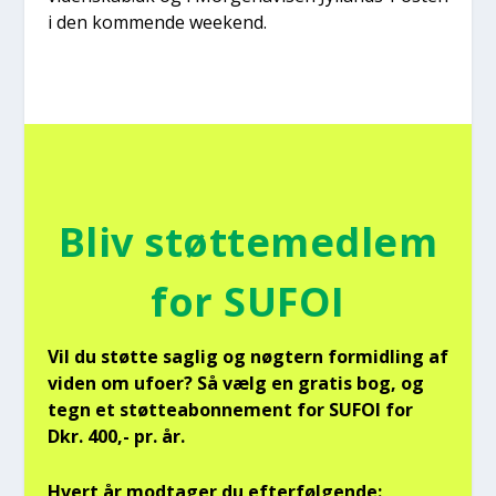
i den kom­men­de wee­kend.
Bliv støt­te­med­lem
for SUFOI
Vil du støt­te sag­lig og nøg­tern for­mid­ling af
viden om ufo­er? Så vælg en gra­tis bog, og
tegn et støt­tea­bon­ne­ment for SUFOI for
Dkr. 400,- pr. år.
Hvert år mod­ta­ger du efter­føl­gen­de: