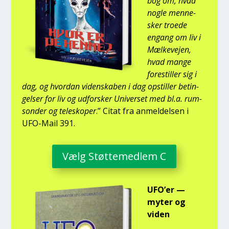
bog om, hvad
nog­le men­ne­
sker tro­e­de
engang om liv i
Mæl­ke­vej­en,
hvad man­ge
fore­stil­ler sig i
dag, og hvor­dan viden­ska­ben i dag opstil­ler betin­
gel­ser for liv og udfor­sker Uni­ver­set med bl.a. rum­
son­der og telesko­per
.” Citat fra anmel­del­sen i
UFO-Mail 391.
Vælg Støt­te­med­lem C
UFO’er —
myter og
viden