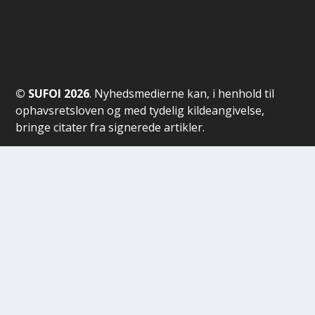
© SUFOI 2026
. Nyhedsmedierne kan, i henhold til
ophavsretsloven og med tydelig kildeangivelse,
bringe citater fra signerede artikler.
Artikler må kun bringes i deres hele udstrækning
efter
skriftlig aftale med SUFOI
.
Print og fotokopier af indhold fra
SUFOIs hjemmeside
er belagt med Copydan-vederlag.
Designet af
Elegant Themes
| Drevet af
WordPress