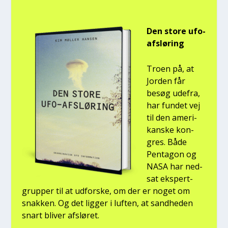
Den sto­re ufo-
afslø­ring
Tro­en på, at
Jor­den får
besøg ude­fra,
har fun­det vej
til den ame­ri­
kan­ske kon­
gres. Både
Pen­ta­gon og
NASA har ned­
sat eks­pert­
grup­per til at udfor­ske, om der er noget om
snak­ken. Og det lig­ger i luf­ten, at sand­he­den
snart bli­ver afslø­ret.