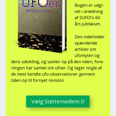
Bogen er udgi­
vet i anled­ning
af SUFOI’s 60
års jubilæum.
Den inde­hol­der
spæn­den­de
artik­ler om
ufo­myten og
dens udvik­ling, og sam­ler op på den viden, for­e­
nin­gen har sam­let om ufo­er. Og tager nog­le af
de mest kend­te ufo-obser­va­tio­ner gen­nem
tiden op til for­ny­et revi­sion.
Vælg Støt­te­med­lem D