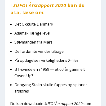
I
SUFOI Års­rap­port 2020
kan du
bl.a. læse om:
Det Okkul­te Dan­mark
Adam­ski læn­ge leve!
Sølv­man­den fra Mars
De for­døm­te ven­der til­ba­ge
På opda­gel­se i vir­ke­lig­he­dens X‑files
BT-svin­de­len i 1959 — et 60 år gam­melt
Cover-Up?
Den­gang Sta­lin skul­le fup­pes og spio­ner
afslø­res
Du kan down­lo­a­de
SUFOI Års­rap­port 2020
som