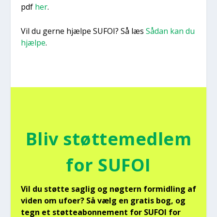
pdf
her
.
Vil du ger­ne hjæl­pe SUFOI? Så læs
Sådan kan du
hjæl­pe
.
Bliv støt­te­med­lem
for SUFOI
Vil du støt­te sag­lig og nøg­tern for­mid­ling af
viden om ufo­er? Så vælg en gra­tis bog, og
tegn et støt­tea­bon­ne­ment for SUFOI for