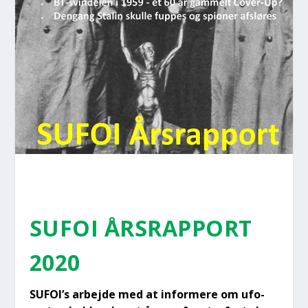
SUFOI ÅRS­RAP­PORT
2020
SUFOI’s arbej­de med at infor­me­re om ufo­