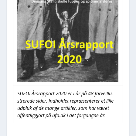
SUFOI Års­rap­port 2020 er i år på 48 far­veil­lu­
stre­re­de sider. Ind­hol­det repræ­sen­te­rer et lil­le
udpluk af de man­ge artik­ler, som har været
offent­lig­gjort på ufo.dk i det for­gang­ne år.