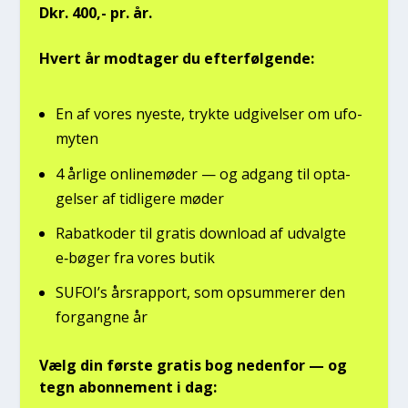
Dkr. 400,- pr. år.
Hvert år mod­ta­ger du efter­føl­gen­de:
En af vores nye­ste, tryk­te udgi­vel­ser om ufo­
myten
4 årli­ge onli­ne­mø­der — og adgang til opta­
gel­ser af tid­li­ge­re møder
Rabat­ko­der til gra­tis down­lo­ad af udvalg­te
e‑bøger fra vores butik
SUFOI’s års­rap­port, som opsum­me­rer den
for­gang­ne år
Vælg din før­ste gra­tis bog neden­for — og
tegn abon­ne­ment i dag: