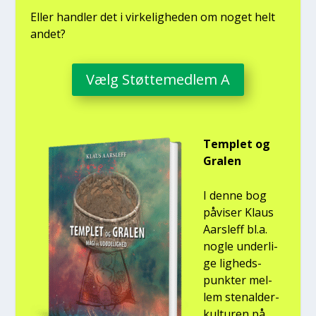
Eller hand­ler det i vir­ke­lig­he­den om noget helt
andet?
Vælg Støt­te­med­lem A
Temp­let og
Gra­len
I den­ne bog
påvi­ser Klaus
Aars­l­eff bl.a.
nog­le under­li­
ge lig­heds­
punk­ter mel­
lem ste­nal­der­
kul­tu­ren på