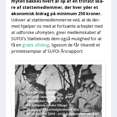
myten bak­kes hvert år op af en tro­fast ska­
re af støt­te­med­lem­mer, der hver yder et
øko­no­misk bidrag på mini­mum 250 kro­ner.
Udover at støt­te­med­lem­mer­ne ved, at de der­
med hjæl­per os med at fort­sæt­te arbej­det med
at udfor­ske ufo­myten, giver med­lem­ska­bet af
SUFOI’s Støt­te­kreds dem også mulig­hed for at
få en
gra­tis ufo­bog
, lige­som de får til­sendt et
prin­t­ek­sem­plar af SUFOI Års­rap­port.