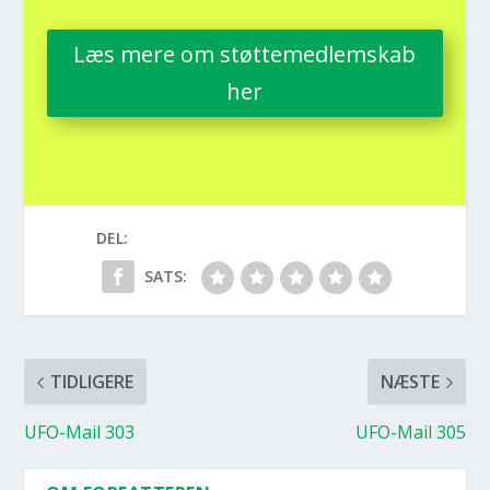
Læs mere om støt­te­med­lem­skab
her
DEL:
SATS:
TIDLIGERE
NÆSTE
UFO-Mail 303
UFO-Mail 305