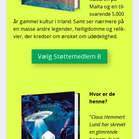
Mal­ta og en til­
sva­ren­de 5.000
år gam­mel kul­tur i Irland. Samt ser nær­me­re på
en mas­se andre legen­der, hel­lig­dom­me og relik­
vi­er, der kred­ser om ønsket om udø­de­lig­hed.
Vælg Støt­te­med­lem B
Hvor er de
hen­ne?
”
Claus Hem­mert
Lund har skre­vet
en glim­ren­de