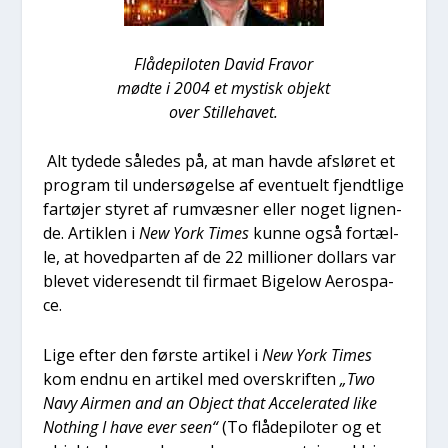
Flå­depi­lo­ten David Fra­vor
mød­te i 2004 et mystisk objekt
over Stil­le­ha­vet.
Alt tyde­de såle­des på, at man hav­de afslø­ret et
pro­gram til under­sø­gel­se af even­tu­elt fjendt­li­ge
far­tø­jer sty­ret af rumvæs­ner eller noget lig­nen­
de. Artik­len i
New York Times
kun­ne også for­tæl­
le, at hoved­par­ten af de 22 mil­li­o­ner dol­lars var
ble­vet vide­re­sendt til fir­ma­et Bige­low Aeros­pa­
ce.
Lige efter den før­ste arti­kel i
New York Times
kom end­nu en arti­kel med over­skrif­ten
„Two
Navy Air­men and an Object that Acce­le­ra­ted like
Not­hing I have ever seen“
(To flå­depi­lo­ter og et