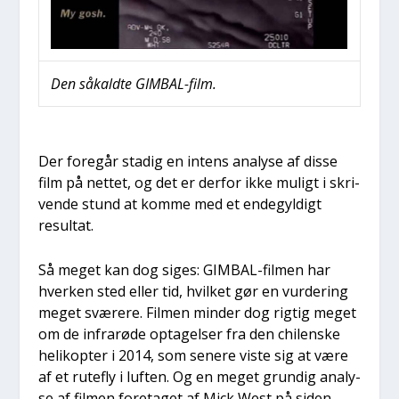
Den såkald­te GIM­BAL-film.
Der fore­går sta­dig en intens ana­ly­se af dis­se
film på net­tet, og det er der­for ikke muligt i skri­
ven­de stund at kom­me med et ende­gyl­digt
resul­tat.
Så meget kan dog siges: GIM­BAL-fil­men har
hver­ken sted eller tid, hvil­ket gør en vur­de­ring
meget svæ­re­re. Fil­men min­der dog rig­tig meget
om de infrarø­de opta­gel­ser fra den chi­len­ske
heli­kop­ter i 2014, som sene­re viste sig at være
af et rute­fly i luf­ten. Og en meget grun­dig ana­ly­
se af fil­men fore­ta­get af Mick West på siden