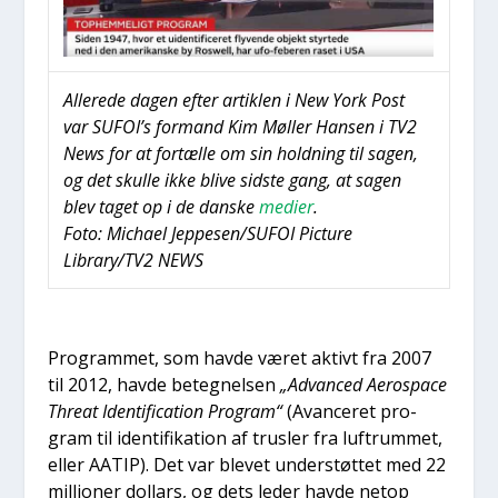
Alle­re­de dagen efter artik­len i New York Post
var SUFOI’s for­mand Kim Møl­ler Han­sen i TV2
News for at for­tæl­le om sin hold­ning til sagen,
og det skul­le ikke bli­ve sid­ste gang, at sagen
blev taget op i de dan­ske
medi­er
.
Foto: Micha­el Jeppesen/SUFOI Pic­tu­re
Library/TV2 NEWS
Pro­gram­met, som hav­de været aktivt fra 2007
til 2012, hav­de beteg­nel­sen
„Advan­ced Aeros­pa­ce
Thre­at Iden­ti­fi­ca­tion Pro­gram“
(Avan­ce­ret pro­
gram til iden­ti­fi­ka­tion af trus­ler fra luftrum­met,
eller AATIP). Det var ble­vet under­støt­tet med 22
mil­li­o­ner dol­lars, og dets leder hav­de net­op