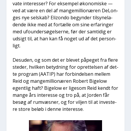
va­te inter­es­ser? For eksem­pel øko­no­mi­ske —
ved at være en del af man­ge­mil­li­o­næ­ren DeLon­
ges nye sel­skab? Elizon­do begyn­der til­sy­ne­la­
den­de ikke med at for­tæl­le om sine erfa­rin­ger
med ufo­un­der­sø­gel­ser­ne, før der sam­ti­dig er
udsigt til, at han kan få noget ud af det per­son­
ligt.
Des­u­den, og som det er ble­vet påpe­get fra fle­re
ste­der, hvil­ken betyd­ning for opret­tel­sen af det­
te pro­gram (AATIP) har for­bin­del­sen mel­lem
Reid og man­ge­mil­li­o­næ­ren Robert Bige­low
egent­lig haft? Bige­low er lige­som Reid kendt for
man­ge års inter­es­se og tro på, at Jor­den får
besøg af rumvæs­ner, og for vilj­en til at inve­ste­
re sto­re beløb i den­ne inter­es­se.