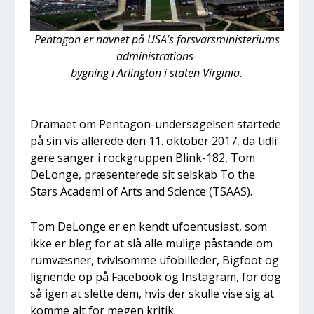
Pen­ta­gon er nav­net på USA’s for­svars­mi­ni­ste­ri­ums
admi­ni­stra­tions-
byg­ning i Arling­ton i sta­ten Vir­gi­nia.
Dra­ma­et om Pen­ta­gon-under­sø­gel­sen star­te­de
på sin vis alle­re­de den 11. okto­ber 2017, da tid­li­
ge­re san­ger i rock­grup­pen Blink-182, Tom
DeLon­ge, præ­sen­te­re­de sit sel­skab To the
Stars Aca­de­mi of Arts and Sci­en­ce (TSAAS).
Tom DeLon­ge er en kendt ufo­en­tu­si­ast, som
ikke er bleg for at slå alle muli­ge påstan­de om
rumvæs­ner, tvivls­om­me ufo­bil­le­der, Big­foot og
lig­nen­de op på Face­book og Ins­ta­gram, for dog
så igen at slet­te dem, hvis der skul­le vise sig at
kom­me alt for megen kri­tik.