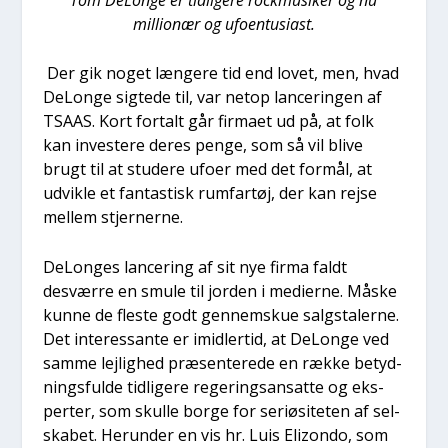
mil­li­o­nær og ufo­en­tu­si­ast.
Der gik noget læn­ge­re tid end lovet, men, hvad
DeLon­ge sig­te­de til, var net­op lan­ce­rin­gen af
TSAAS. Kort for­talt går fir­ma­et ud på, at folk
kan inve­ste­re deres pen­ge, som så vil bli­ve
brugt til at stu­de­re ufo­er med det for­mål, at
udvik­le et fan­ta­stisk rum­far­tøj, der kan rej­se
mel­lem stjer­ner­ne.
DeLon­ges lan­ce­ring af sit nye fir­ma faldt
desvær­re en smu­le til jor­den i medi­er­ne. Måske
kun­ne de fle­ste godt gen­nem­skue salgsta­ler­ne.
Det inter­es­san­te er imid­ler­tid, at DeLon­ge ved
sam­me lej­lig­hed præ­sen­te­re­de en ræk­ke betyd­
nings­ful­de tid­li­ge­re rege­rings­an­sat­te og eks­
per­ter, som skul­le bor­ge for seri­ø­si­te­ten af sel­
ska­bet. Her­un­der en vis hr. Luis Elizon­do, som