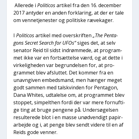
Alle­re­de i
Poli­ti­cos
arti­kel fra den 16. decem­ber
2017 anty­der en anden for­kla­ring, at der er tale
om ven­ne­tje­ne­ster og poli­ti­ske ræve­ka­ger.
I
Poli­ti­cos
arti­kel med over­skrif­ten
„The Pen­ta­
gons Secret Search for UFOs“
siges det, at selv
sena­tor Reid til sidst indrøm­me­de, at pro­gram­
met ikke var en fort­sæt­tel­se værd, og at det­te i
vir­ke­lig­he­den var begrun­del­sen for, at pro­
gram­met blev afslut­tet. Det kom­mer fra en
unavn­gi­ven embeds­mand, men hæn­ger meget
godt sam­men med talskvin­den for Pen­ta­gon,
Dana Whi­tes, udta­lel­se om, at pro­gram­met blev
stop­pet, sim­pelt­hen for­di der var mere for­nuf­ti­
ge ting at bru­ge pen­ge­ne på. Under­sø­gel­sen
resul­te­re­de blot i en mas­se unød­ven­digt papir­
ar­bej­de og i, at pen­ge blev sendt vide­re til en af
Reids gode ven­ner.