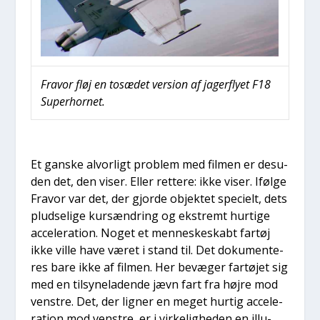
Fra­vor fløj en tosæ­det ver­sion af jager­fly­et F18
Super­hor­net.
Et gan­ske alvor­ligt pro­blem med fil­men er des­u­
den det, den viser. Eller ret­te­re: ikke viser. Iføl­ge
Fra­vor var det, der gjor­de objek­tet spe­ci­elt, dets
plud­se­li­ge kurs­æn­dring og ekstremt hur­ti­ge
acce­le­ra­tion. Noget et men­ne­ske­skabt far­tøj
ikke vil­le have været i stand til. Det doku­men­te­
res bare ikke af fil­men. Her bevæ­ger far­tø­jet sig
med en til­sy­ne­la­den­de jævn fart fra høj­re mod
ven­stre. Det, der lig­ner en meget hur­tig acce­le­
ra­tion mod ven­stre, er i vir­ke­lig­he­den en illu­