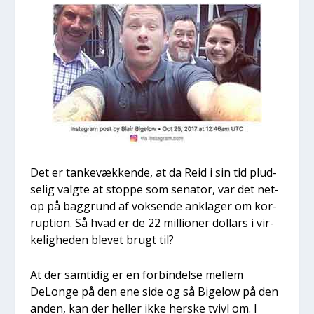
Det er tan­ke­væk­ken­de, at da Reid i sin tid plud­
se­lig valg­te at stop­pe som sena­tor, var det net­
op på bag­grund af vok­sen­de ankla­ger om kor­
rup­tion. Så hvad er de 22 mil­li­o­ner dol­lars i vir­
ke­lig­he­den ble­vet brugt til?
At der sam­ti­dig er en for­bin­del­se mel­lem
DeLon­ge på den ene side og så Bige­low på den
anden, kan der hel­ler ikke her­ske tvivl om. I