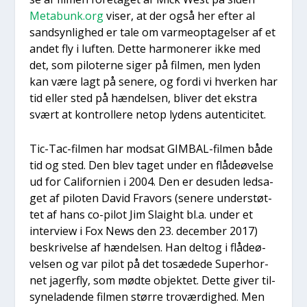
Metabunk.org
viser, at der også her efter al
sand­syn­lig­hed er tale om var­me­op­ta­gel­ser af et
andet fly i luf­ten. Det­te har­mone­rer ikke med
det, som pilo­ter­ne siger på fil­men, men lyden
kan være lagt på sene­re, og for­di vi hver­ken har
tid eller sted på hæn­del­sen, bli­ver det ekstra
svært at kon­trol­le­re net­op lydens auten­ti­ci­tet.
Tic-Tac-fil­men har mod­sat GIM­BAL-fil­men både
tid og sted. Den blev taget under en flå­deø­vel­se
ud for Cali­for­ni­en i 2004. Den er des­u­den ledsa­
get af pilo­ten David Fra­vors (sene­re under­støt­
tet af hans co-pilot Jim Slaight bl.a. under et
inter­view i Fox News den 23. decem­ber 2017)
beskri­vel­se af hæn­del­sen. Han delt­og i flå­deø­
vel­sen og var pilot på det tosæ­de­de Super­hor­
net jager­fly, som mød­te objek­tet. Det­te giver til­
sy­ne­la­den­de fil­men stør­re tro­vær­dig­hed. Men