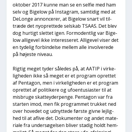
okto­ber 2017 kun­ne man se en sel­fie med ham
selv og Bige­low på Ins­ta­gram, sam­ti­dig med at
DeLon­ge annon­ce­rer, at Bige­low snart vil til­
træ­de det nyop­ret­te­de sel­skab TSAAS. Det blev
dog hur­tigt slet­tet igen. For­modent­lig var Bige­
low alli­ge­vel ikke inter­es­se­ret. Alli­ge­vel viser det
en tyde­lig for­bin­del­se mel­lem alle invol­ve­re­de
på høje­ste niveau.
Rig­tig meget tyder såle­des på, at AATIP i vir­ke­
lig­he­den ikke så meget er et pro­gram opret­tet
af Pen­ta­gon, men i vir­ke­lig­he­den er et pro­gram
opret­tet af poli­ti­ke­re og ufo­en­tu­si­a­ster til at
mis­bru­ge skat­tey­der­pen­ge. Pen­ta­gon var fra
star­ten imod, men fik pro­gram­met truk­ket ned
over hove­d­et og udnyt­te­de før­ste giv­ne lej­lig­
hed til at afli­ve det. Doku­men­ter og andet mate­
ri­a­le fra under­sø­gel­sen bli­ver sta­dig holdt hem­