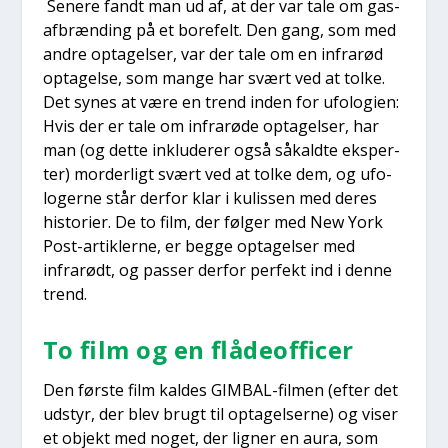
Sene­re fandt man ud af, at der var tale om gas­
af­bræn­ding på et bore­felt. Den gang, som med
andre opta­gel­ser, var der tale om en infrarød
opta­gel­se, som man­ge har svært ved at tol­ke.
Det synes at være en trend inden for ufo­lo­gi­en:
Hvis der er tale om infrarø­de opta­gel­ser, har
man (og det­te inklu­de­rer også såkald­te eks­per­
ter) mor­der­ligt svært ved at tol­ke dem, og ufo­
lo­ger­ne står der­for klar i kulis­sen med deres
histo­ri­er. De to film, der føl­ger med New York
Post-artik­ler­ne, er beg­ge opta­gel­ser med
infrarødt, og pas­ser der­for per­fekt ind i den­ne
trend.
To film og en flå­deof­fi­cer
Den før­ste film kal­des GIM­BAL-fil­men (efter det
udstyr, der blev brugt til opta­gel­ser­ne) og viser
et objekt med noget, der lig­ner en aura, som