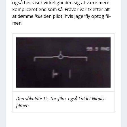
også her viser vir­ke­lig­he­den sig at være mere
kom­pli­ce­ret end som så. Fra­vor var fx efter alt
at døm­me
ikke
den pilot, hvis jager­fly optog fil­
men.
Den såkald­te Tic-Tac-film, også kal­det Nimitz-
fil­men.