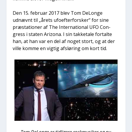
Den 15. febru­ar 2017 blev Tom DeLon­ge
udnævnt til „årets ufo­ef­ter­for­sker“ for sine
præ­sta­tio­ner af The Inter­na­tio­nal UFO Con­
gress i sta­ten Arizo­na. I sin tak­ket­a­le for­tal­te
han, at han var en del af noget stort, og at der
vil­le kom­me en vig­tig afslø­ring om kort tid.
Tom DeLon­ge er tid­li­ge­re rock­mu­si­ker og nu