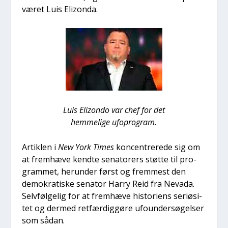
været Luis Elizon­da.
Luis Elizon­do var chef for det
hem­me­li­ge ufopro­gram.
Artik­len i
New York Times
kon­cen­tre­re­de sig om
at frem­hæ­ve kend­te sena­to­rers støt­te til pro­
gram­met, her­un­der først og frem­mest den
demo­kra­ti­ske sena­tor Har­ry Reid fra Neva­da.
Selv­føl­ge­lig for at frem­hæ­ve histo­ri­ens seri­ø­si­
tet og der­med ret­fær­dig­gø­re ufo­un­der­sø­gel­ser
som sådan.