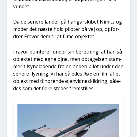
vun­det.
Da de sene­re lan­der på han­garski­bet Nimitz og
møder det næste hold pilo­ter på vej op, opfor­
drer Fra­vor dem til at fil­me objek­tet.
Fra­vor poin­te­r­er under sin beret­ning, at han så
objek­tet med egne øjne, men opta­gel­sen stam­
mer til­sy­ne­la­den­de fra en anden pilot under den
sene­re flyv­ning. Vi har såle­des
ikke
en film af et
objekt med til­hø­ren­de øjen­vid­neskil­dring, såle­
des som det fle­re ste­der frem­stil­les.