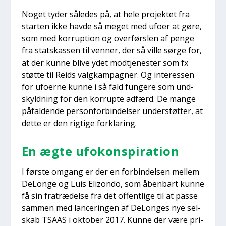
Noget tyder såle­des på, at hele pro­jek­tet fra
star­ten ikke hav­de så meget med ufo­er at gøre,
som med kor­rup­tion og over­førs­len af pen­ge
fra statskas­sen til ven­ner, der så vil­le sør­ge for,
at der kun­ne bli­ve ydet modtje­ne­ster som fx
støt­te til Reids valg­kampag­ner. Og inter­es­sen
for ufo­er­ne kun­ne i så fald fun­ge­re som und­
skyld­ning for den kor­rup­te adfærd. De man­ge
påfal­den­de per­son­for­bin­del­ser under­støt­ter, at
det­te er den rig­ti­ge for­kla­ring.
En ægte ufo­kon­spira­tion
I før­ste omgang er der en for­bin­del­sen mel­lem
DeLon­ge og Luis Elizon­do, som åben­bart kun­ne
få sin fra­træ­del­se fra det offent­li­ge til at pas­se
sam­men med lan­ce­rin­gen af DeLon­ges nye sel­
skab TSAAS i okto­ber 2017. Kun­ne der være pri­