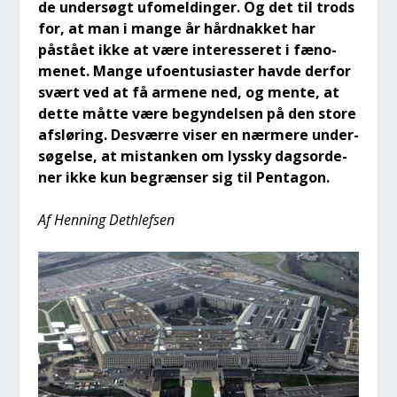
de under­søgt ufo­mel­din­ger. Og det til trods
for, at man i man­ge år hårdnak­ket har
påstå­et ikke at være inter­es­se­ret i fæno­
me­net. Man­ge ufo­en­tu­si­a­ster hav­de der­for
svært ved at få arme­ne ned, og men­te, at
det­te måt­te være begyn­del­sen på den sto­re
afslø­ring. Desvær­re viser en nær­me­re under­
sø­gel­se, at mistan­ken om lys­sky dags­or­de­
ner ikke kun begræn­ser sig til Pen­ta­gon.
Af Hen­ning Det­hlef­sen