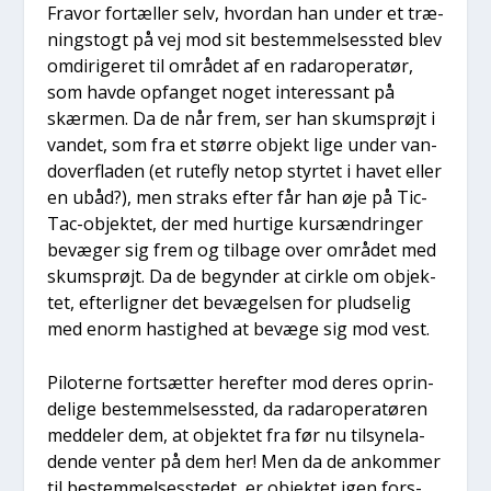
Fra­vor for­tæl­ler selv, hvor­dan han under et træ­
ning­s­togt på vej mod sit bestem­mel­ses­sted blev
omdi­ri­ge­ret til områ­det af en rada­ro­pe­ra­tør,
som hav­de opfan­get noget inter­es­sant på
skær­men. Da de når frem, ser han skums­prøjt i
van­det, som fra et stør­re objekt lige under van­
d­over­fla­den (et rute­fly net­op styr­tet i havet eller
en ubåd?), men straks efter får han øje på Tic-
Tac-objek­tet, der med hur­ti­ge kurs­æn­drin­ger
bevæ­ger sig frem og til­ba­ge over områ­det med
skums­prøjt. Da de begyn­der at cirk­le om objek­
tet, efter­lig­ner det bevæ­gel­sen for plud­se­lig
med enorm hastig­hed at bevæ­ge sig mod vest.
Pilo­ter­ne fort­sæt­ter her­ef­ter mod deres oprin­
de­li­ge bestem­mel­ses­sted, da rada­ro­pe­ra­tø­ren
med­del­er dem, at objek­tet fra før nu til­sy­ne­la­
den­de ven­ter på dem her! Men da de ankom­mer
til bestem­mel­ses­ste­det, er objek­tet igen for­s­