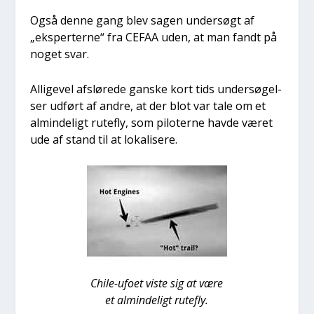
Også den­ne gang blev sagen under­søgt af
„eks­per­ter­ne“ fra CEFAA uden, at man fandt på
noget svar.
Alli­ge­vel afslø­re­de gan­ske kort tids under­sø­gel­
ser udført af andre, at der blot var tale om et
almin­de­ligt rute­fly, som pilo­ter­ne hav­de været
ude af stand til at loka­li­se­re.
Chi­le-ufo­et viste sig at være
et almin­de­ligt rute­fly.