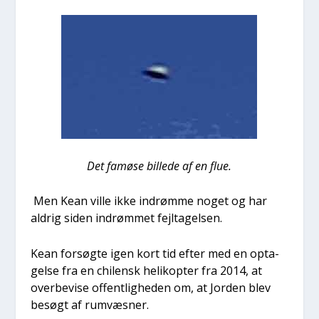
Det famø­se bil­le­de af en flue.
Men Kean vil­le ikke indrøm­me noget og har
aldrig siden indrøm­met fejl­ta­gel­sen.
Kean for­søg­te igen kort tid efter med en opta­
gel­se fra en chi­lensk heli­kop­ter fra 2014, at
over­be­vi­se offent­lig­he­den om, at Jor­den blev
besøgt af rumvæs­ner.