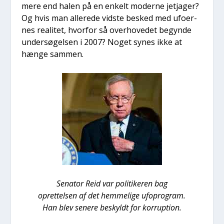
mere end halen på en enkelt moder­ne jetj­a­ger?
Og hvis man alle­re­de vid­ste besked med ufo­er­
nes rea­li­tet, hvor­for så over­ho­ve­det begyn­de
under­sø­gel­sen i 2007? Noget synes ikke at
hæn­ge sam­men.
Sena­tor Reid var poli­ti­ke­ren bag
opret­tel­sen af det hem­me­li­ge ufopro­gram.
Han blev sene­re beskyldt for kor­rup­tion.