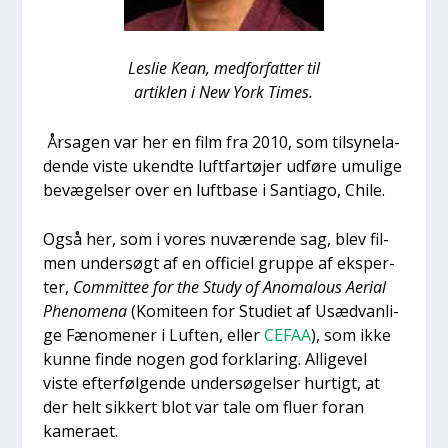
Les­lie Kean, med­for­fat­ter til
artik­len i New York Times.
Årsa­gen var her en film fra 2010, som til­sy­ne­la­
den­de viste ukend­te luft­far­tø­jer udfø­re umu­li­ge
bevæ­gel­ser over en luft­ba­se i San­ti­a­go, Chi­le.
Også her, som i vores nuvæ­ren­de sag, blev fil­
men under­søgt af en offi­ci­el grup­pe af eks­per­
ter,
Com­mit­tee for the Stu­dy of Ano­ma­lous Aeri­al
Pheno­me­na
(Komi­te­en for Stu­di­et af Usæd­van­li­
ge Fæno­me­ner i Luf­ten, eller
CEFAA
), som ikke
kun­ne fin­de nogen god for­kla­ring. Alli­ge­vel
viste efter­føl­gen­de under­sø­gel­ser hur­tigt, at
der helt sik­kert blot var tale om flu­er for­an
kame­ra­et.