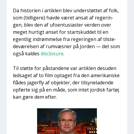
Da histo­ri­en i artik­len blev under­støt­tet af folk,
som (tid­li­ge­re) hav­de været ansat af rege­rin­
gen, blev den af ufo­en­tu­si­a­ster ver­den over
meget hur­tigt anset for start­skud­det til en
egent­lig indrøm­mel­se fra rege­rin­gen af til­ste­
de­væ­rel­sen af rumvæs­ner på Jor­den — det som
også kal­des
disclo­su­re
.
Til støt­te for påstan­de­ne var artik­len des­u­den
ledsa­get af to film opta­get fra den ame­ri­kan­ske
flå­des jager­fly af objek­ter, der til­sy­ne­la­den­de
opfør­te sig på en måde, som intet jor­disk far­tøj
kan gøre dem efter.