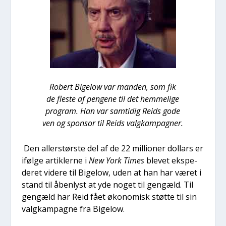
Robert Bige­low var man­den, som fik
de fle­ste af pen­ge­ne til det hem­me­li­ge
pro­gram. Han var sam­ti­dig Reids gode
ven og sponsor til Reids valg­kampag­ner.
Den aller­stør­ste del af de 22 mil­li­o­ner dol­lars er
iføl­ge artik­ler­ne i
New York Times
ble­vet eks­pe­
de­ret vide­re til Bige­low, uden at han har været i
stand til åben­lyst at yde noget til gen­gæld. Til
gen­gæld har Reid fået øko­no­misk støt­te til sin
valg­kampag­ne fra Bige­low.