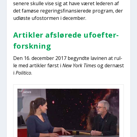
sene­re skul­le vise sig at have været lede­ren af
det famø­se rege­rings­fi­nan­si­e­re­de pro­gram, der
udlø­ste ufo­stormen i decem­ber.
Artik­ler afslø­re­de ufo­ef­ter­
forsk­ning
Den 16. decem­ber 2017 begynd­te lavi­nen at rul­
le med artik­ler først i
New York Times
og der­næst
i
Poli­ti­co
.