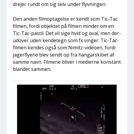
dre­jer rundt om sig selv under flyv­nin­gen.
Den anden film­op­ta­gel­se er kendt som Tic-Tac
fil­men, for­di objek­tet på fil­men min­der om en
Tic-Tac-pastil. Det vil sige hvid og oval, men der­
u­d­over uden ken­de­tegn som fx vin­ger. Tic-Tac-
fil­men ken­des også som Nimitz-video­en, for­di
jager­fly­e­ne blev sendt op fra han­garski­bet af
sam­me navn. Fil­me­ne bli­ver i medi­er­ne kon­stant
blan­det sam­men.