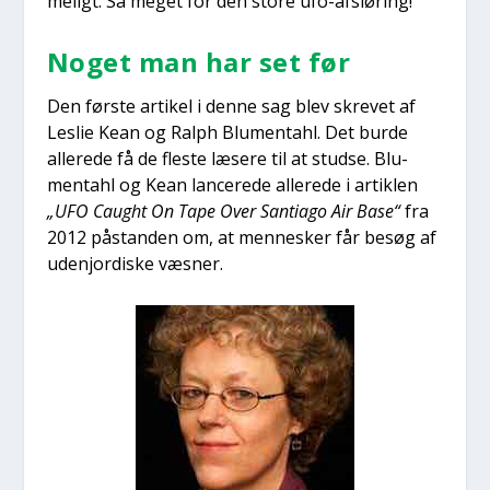
me­ligt. Så meget for den sto­re ufo-afslø­ring!
Noget man har set før
Den før­ste arti­kel i den­ne sag blev skre­vet af
Les­lie Kean og Ralph Blu­men­ta­hl. Det bur­de
alle­re­de få de fle­ste læse­re til at stud­se. Blu­
men­ta­hl og Kean lan­ce­re­de alle­re­de i artik­len
„UFO Caught On Tape Over San­ti­a­go Air Base“
fra
2012 påstan­den om, at men­ne­sker får besøg af
udenjor­di­ske væs­ner.