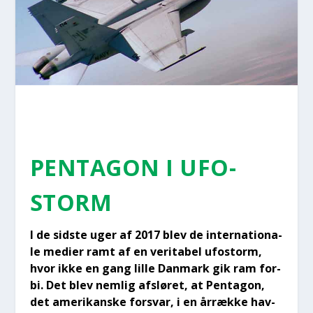
PEN­TA­GON I UFO-
STORM
I de sid­ste uger af 2017 blev de inter­na­tio­na­
le medi­er ramt af en veri­ta­bel ufo­storm,
hvor ikke en gang lil­le Dan­mark gik ram for­
bi. Det blev nem­lig afslø­ret, at Pen­ta­gon,
det ame­ri­kan­ske for­svar, i en årræk­ke hav­