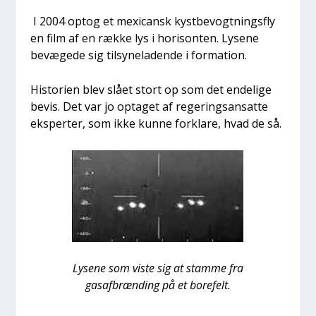
I 2004 optog et mexi­cansk kyst­be­vogt­nings­fly
en film af en ræk­ke lys i hori­son­ten. Lyse­ne
bevæ­ge­de sig til­sy­ne­la­den­de i for­ma­tion.
Histo­ri­en blev slå­et stort op som det ende­li­ge
bevis. Det var jo opta­get af rege­rings­an­sat­te
eks­per­ter, som ikke kun­ne for­kla­re, hvad de så.
Lyse­ne som viste sig at stam­me fra
gas­af­bræn­ding på et bore­felt.