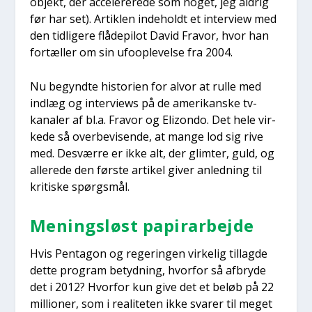
objekt, der acce­le­re­re­de som noget, jeg aldrig
før har set). Artik­len inde­holdt et inter­view med
den tid­li­ge­re flå­depi­lot David Fra­vor, hvor han
for­tæl­ler om sin ufoop­le­vel­se fra 2004.
Nu begynd­te histo­ri­en for alvor at rul­le med
ind­læg og inter­views på de ame­ri­kan­ske tv-
kana­ler af bl.a. Fra­vor og Elizon­do. Det hele vir­
ke­de så over­be­vi­sen­de, at man­ge lod sig rive
med. Desvær­re er ikke alt, der glim­ter, guld, og
alle­re­de den før­ste arti­kel giver anled­ning til
kri­ti­ske spørgs­mål.
Menings­løst papir­ar­bej­de
Hvis Pen­ta­gon og rege­rin­gen vir­ke­lig til­lag­de
det­te pro­gram betyd­ning, hvor­for så afbry­de
det i 2012? Hvor­for kun give det et beløb på 22
mil­li­o­ner, som i rea­li­te­ten ikke sva­rer til meget