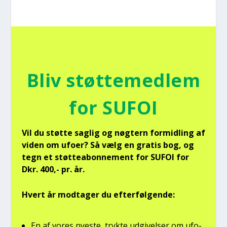
Bliv støt­te­med­lem
for SUFOI
Vil du støt­te sag­lig og nøg­tern for­mid­ling af
viden om ufo­er? Så vælg en gra­tis bog, og
tegn et støt­tea­bon­ne­ment for SUFOI for
Dkr. 400,- pr. år.
Hvert år mod­ta­ger du efter­føl­gen­de:
En af vores nye­ste, tryk­te udgi­vel­ser om ufo­