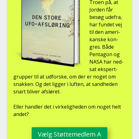
Tro­en på, at
Jor­den får
besøg ude­fra,
har fun­det vej
til den ame­ri­
kan­ske kon­
gres. Både
Pen­ta­gon og
NASA har ned­
sat eks­pert­
grup­per til at udfor­ske, om der er noget om
snak­ken. Og det lig­ger i luf­ten, at sand­he­den
snart bli­ver afslø­ret.
Eller hand­ler det i vir­ke­lig­he­den om noget helt
andet?
Vælg Støt­te­med­lem A