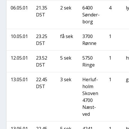
06.05.01
21.35
2 sek
6400
4
l
DST
Søn­der­
borg
10.05.01
23.25
få sek
3700
1
DST
Røn­ne
12.05.01
23.52
5 sek
5750
1
h
DST
Rin­ge
13.05.01
22.45
3 sek
Her­luf­
1
g
DST
holm
Sko­ven
4700
Næst­
ved
13.05.01
22.45
5 sek
4241
1
h