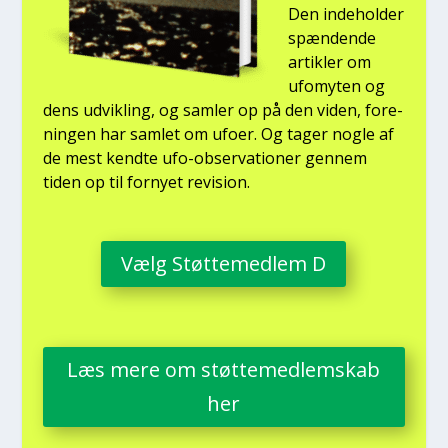
Den inde­hol­der
spæn­den­de
artik­ler om
ufo­myten og
dens udvik­ling, og sam­ler op på den viden, for­e­
nin­gen har sam­let om ufo­er. Og tager nog­le af
de mest kend­te ufo-obser­va­tio­ner gen­nem
tiden op til for­ny­et revi­sion.
Vælg Støt­te­med­lem D
Læs mere om støt­te­med­lem­skab
her