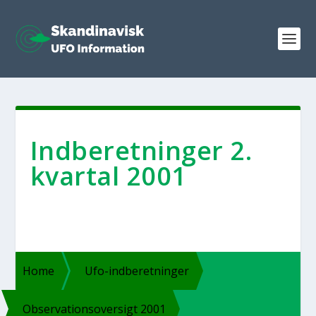
Ind­be­ret­nin­ger 2.
kvar­tal 2001
Home
Ufo-ind­­be­ret­­nin­­ger
Obser­va­tions­over­sigt 2001