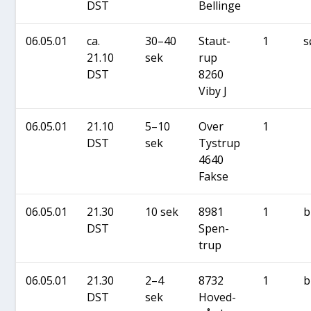
DST
Bel­lin­ge
06.05.01
ca.
30–40
Staut­
1
s
21.10
sek
rup
DST
8260
Viby J
06.05.01
21.10
5–10
Over
1
DST
sek
Tystrup
4640
Fak­se
06.05.01
21.30
10 sek
8981
1
b
DST
Spen­
trup
06.05.01
21.30
2–4
8732
1
b
DST
sek
Hoved­