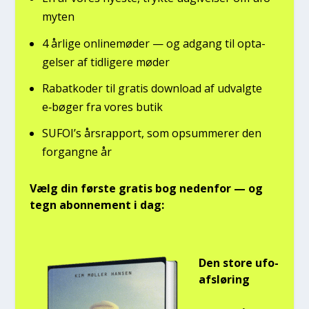
myten
4 årli­ge onli­ne­mø­der — og adgang til opta­
gel­ser af tid­li­ge­re møder
Rabat­ko­der til gra­tis down­lo­ad af udvalg­te
e‑bøger fra vores butik
SUFOI’s års­rap­port, som opsum­me­rer den
for­gang­ne år
Vælg din før­ste gra­tis bog neden­for — og
tegn abon­ne­ment i dag:
Den sto­re ufo-
afslø­ring