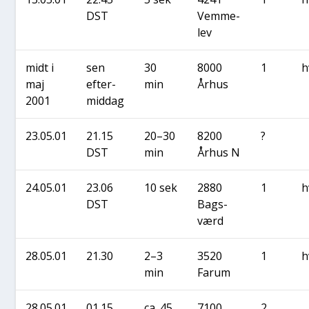
DST
Vem­me­
lev
midt i
sen
30
8000
1
h
maj
efter­
min
Århus
2001
mid­dag
23.05.01
21.15
20–30
8200
?
DST
min
Århus N
24.05.01
23.06
10 sek
2880
1
h
DST
Bags­
værd
28.05.01
21.30
2–3
3520
1
h
min
Farum
28.05.01
01.15
ca. 45
7100
2