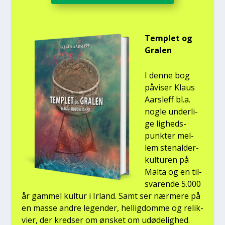
Temp­let og
Gra­len
I den­ne bog
påvi­ser Klaus
Aars­l­eff bl.a.
nog­le under­li­
ge lig­heds­
punk­ter mel­
lem ste­nal­der­
kul­tu­ren på
Mal­ta og en til­
sva­ren­de 5.000
år gam­mel kul­tur i Irland. Samt ser nær­me­re på
en mas­se andre legen­der, hel­lig­dom­me og relik­
vi­er, der kred­ser om ønsket om udø­de­lig­hed.