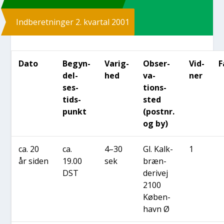
Ind­be­ret­nin­ger 2. kvar­tal 2001
Dato
Begyn­
Varig­
Obser­
Vid­
F
del-
hed
va­
ner
ses­
tions­
tids­
sted
punkt
(post­nr.
og by)
ca. 20
ca.
4–30
Gl. Kal­k­
1
år siden
19.00
sek
bræn­
DST
de­ri­vej
2100
Køben­
havn Ø