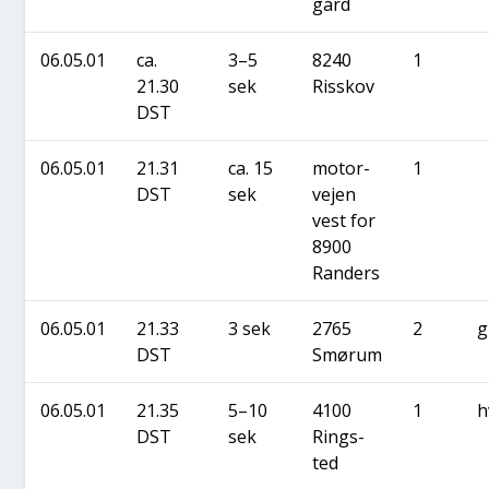
gård
06.05.01
ca.
3–5
8240
1
21.30
sek
Ris­skov
DST
06.05.01
21.31
ca. 15
motor­
1
DST
sek
vej­en
vest for
8900
Ran­ders
06.05.01
21.33
3 sek
2765
2
g
DST
Smørum
06.05.01
21.35
5–10
4100
1
h
DST
sek
Ring­s­
ted