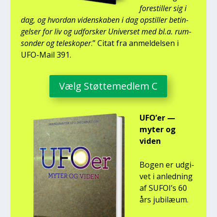
fore­stil­ler sig i
dag, og hvor­dan viden­ska­ben i dag opstil­ler betin­
gel­ser for liv og udfor­sker Uni­ver­set med bl.a. rum­
son­der og telesko­per
.” Citat fra anmel­del­sen i
UFO-Mail 391.
Vælg Støt­te­med­lem C
UFO’er —
myter og
viden
Bogen er udgi­
vet i anled­ning
af SUFOI’s 60
års jubilæum.