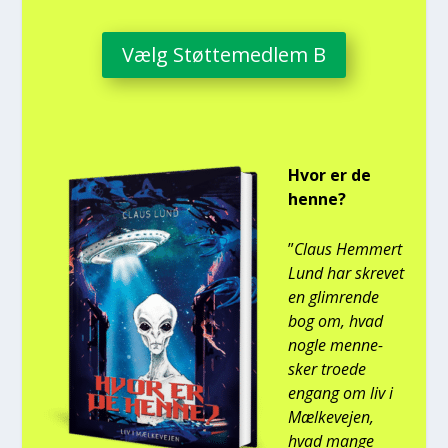
Vælg Støt­te­med­lem B
Hvor er de
hen­ne?
”
Claus Hem­mert
Lund har skre­vet
en glim­ren­de
bog om, hvad
nog­le men­ne­
sker tro­e­de
engang om liv i
Mæl­ke­vej­en,
hvad man­ge