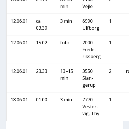
min
Vej­le
12.06.01
ca.
3 min
6990
1
03.30
Ulf­borg
12.06.01
15.02
foto
2000
1
Fre­de­
riks­berg
12.06.01
23.33
13–15
3550
2
r
min
Slan­
gerup
18.06.01
01.00
3 min
7770
1
Vester­
vig, Thy