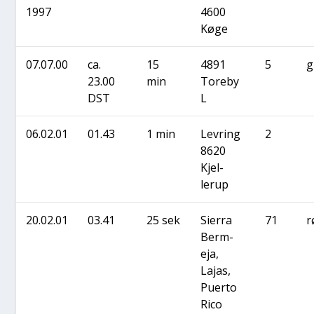
1997
4600
Køge
07.07.00
ca.
15
4891
5
g
23.00
min
Tore­by
DST
L
06.02.01
01.43
1 min
Levring
2
8620
Kjel­
lerup
20.02.01
03.41
25 sek
Sier­ra
71
r
Berm­
eja,
Lajas,
Puer­to
Rico