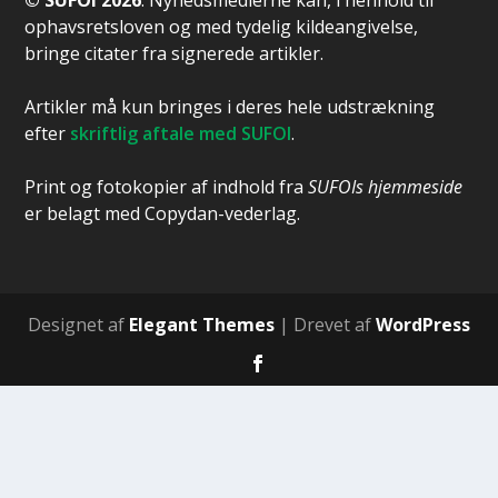
© SUFOI 2026
. Nyhedsmedierne kan, i henhold til
ophavsretsloven og med tydelig kildeangivelse,
bringe citater fra signerede artikler.
Artikler må kun bringes i deres hele udstrækning
efter
skriftlig aftale med SUFOI
.
Print og fotokopier af indhold fra
SUFOIs hjemmeside
er belagt med Copydan-vederlag.
Designet af
Elegant Themes
| Drevet af
WordPress