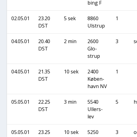
bing F
02.05.01
23.20
5 sek
8860
1
DST
Ulstrup
04.05.01
20.40
2 min
2600
3
s
DST
Glo­
strup
04.05.01
21.35
10 sek
2400
1
DST
Køben­
havn NV
05.05.01
22.25
3 min
5540
5
h
DST
Uller­s­
lev
05.05.01
23.25
10 sek
5250
3
o