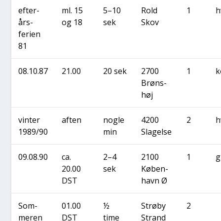
efter­
ml. 15
5–10
Rold
1
h
års-
og 18
sek
Skov
feri­en
81
08.10.87
21.00
20 sek
2700
1
k
Brøns­
høj
vin­ter
aften
nog­le
4200
2
h
1989/90
min
Sla­gel­se
09.08.90
ca.
2–4
2100
1
g
20.00
sek
Køben­
DST
havn Ø
Som­
01.00
½
Strø­by
2
me­ren
DST
time
Strand