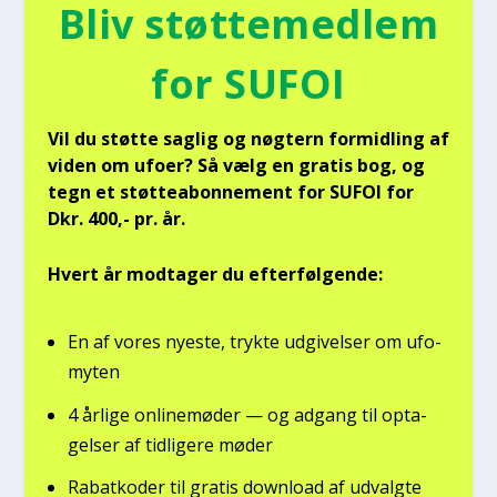
Bliv støt­te­med­lem
for SUFOI
Vil du støt­te sag­lig og nøg­tern for­mid­ling af
viden om ufo­er? Så vælg en gra­tis bog, og
tegn et støt­tea­bon­ne­ment for SUFOI for
Dkr. 400,- pr. år.
Hvert år mod­ta­ger du efter­føl­gen­de:
En af vores nye­ste, tryk­te udgi­vel­ser om ufo­
myten
4 årli­ge onli­ne­mø­der — og adgang til opta­
gel­ser af tid­li­ge­re møder
Rabat­ko­der til gra­tis down­lo­ad af udvalg­te