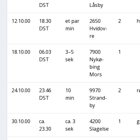
DST
Lås­by
12.10.00
18.30
et par
2650
2
h
DST
min
Hvi­d­ov­
re
18.10.00
06.03
3–5
7900
1
DST
sek
Nykø­
bing
Mors
24.10.00
23.46
10
9970
2
r
DST
min
Strand­
by
30.10.00
ca.
ca. 3
4200
1
g
23.30
sek
Sla­gel­se