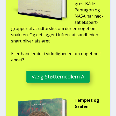
gres. Både
Pen­ta­gon og
NASA har ned­
sat eks­pert­
grup­per til at udfor­ske, om der er noget om
snak­ken. Og det lig­ger i luf­ten, at sand­he­den
snart bli­ver afslø­ret.
Eller hand­ler det i vir­ke­lig­he­den om noget helt
andet?
Vælg Støt­te­med­lem A
Temp­let og
Gra­len