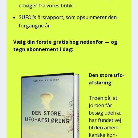
e‑bøger fra vores butik
SUFOI’s års­rap­port, som opsum­me­rer den
for­gang­ne år
Vælg din før­ste gra­tis bog neden­for — og
tegn abon­ne­ment i dag:
Den sto­re ufo-
afslø­ring
Tro­en på, at
Jor­den får
besøg ude­fra,
har fun­det vej
til den ame­ri­
kan­ske kon­