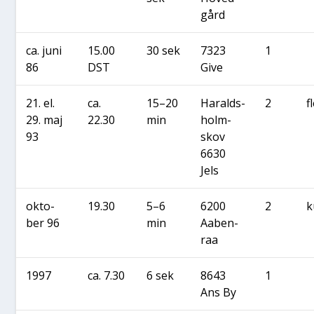
gård
ca. juni
15.00
30 sek
7323
1
86
DST
Give
21. el.
ca.
15–20
Haralds­
2
f
29. maj
22.30
min
holm­
93
skov
6630
Jels
okto­
19.30
5–6
6200
2
k
ber 96
min
Aaben­
raa
1997
ca. 7.30
6 sek
8643
1
Ans By