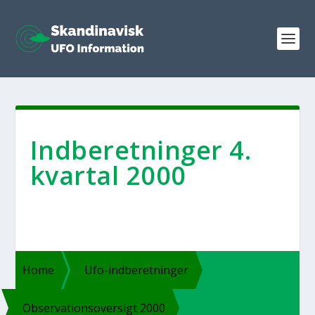
Ind­be­ret­nin­ger 4.
kvar­tal 2000
Home
Ufo-ind­­be­ret­­nin­­ger
Obser­va­tions­over­sigt 2000