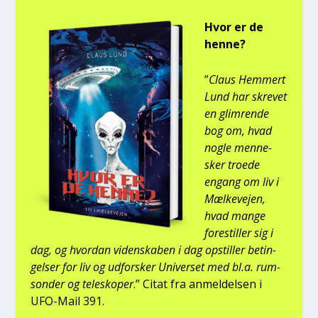
Hvor er de
hen­ne?
”
Claus Hem­mert
Lund har skre­vet
en glim­ren­de
bog om, hvad
nog­le men­ne­
sker tro­e­de
engang om liv i
Mæl­ke­vej­en,
hvad man­ge
fore­stil­ler sig i
dag, og hvor­dan viden­ska­ben i dag opstil­ler betin­
gel­ser for liv og udfor­sker Uni­ver­set med bl.a. rum­
son­der og telesko­per
.” Citat fra anmel­del­sen i
UFO-Mail 391.