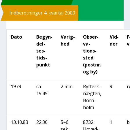
Ind­be­ret­nin­ger 4. kvar­tal 2000
Dato
Begyn­
Varig­
Obser­
Vid­
F
del-
hed
va­
ner
v
ses­
tions­
tids­
sted
punkt
(post­nr.
og by)
1979
ca.
2 min
Ryt­ter­k­
9
r
19.45
næg­ten,
Born­
holm
13.10.83
22.30
5–6
8732
1
b
sek
Hoved­