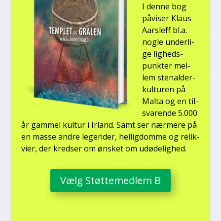
I den­ne bog
påvi­ser Klaus
Aars­l­eff bl.a.
nog­le under­li­
ge lig­heds­
punk­ter mel­
lem ste­nal­der­
kul­tu­ren på
Mal­ta og en til­
sva­ren­de 5.000
år gam­mel kul­tur i Irland. Samt ser nær­me­re på
en mas­se andre legen­der, hel­lig­dom­me og relik­
vi­er, der kred­ser om ønsket om udø­de­lig­hed.
Vælg Støt­te­med­lem B