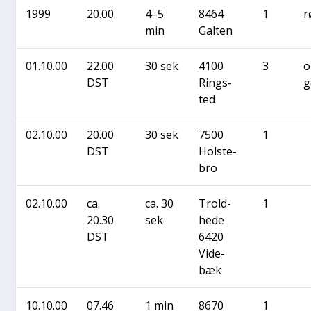
1999
20.00
4–5
8464
1
r
min
Gal­ten
01.10.00
22.00
30 sek
4100
3
o
DST
Ring­s­
g
ted
02.10.00
20.00
30 sek
7500
1
DST
Holste­
bro
02.10.00
ca.
ca. 30
Trold­
1
20.30
sek
he­de
DST
6420
Vide­
bæk
10.10.00
07.46
1 min
8670
1