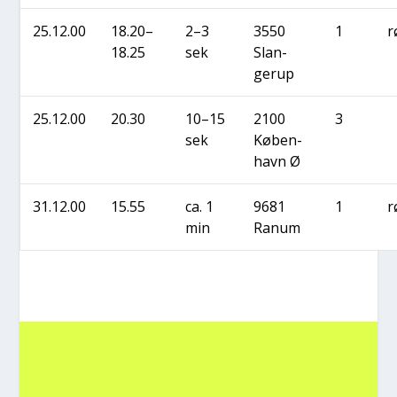
25.12.00
18.20–
2–3
3550
1
r
18.25
sek
Slan­
gerup
25.12.00
20.30
10–15
2100
3
sek
Køben­
havn Ø
31.12.00
15.55
ca. 1
9681
1
r
min
Ranum