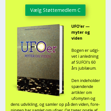
Vælg Støt­te­med­lem C
UFO’er —
myter og
viden
Bogen er udgi­
vet i anled­ning
af SUFOI’s 60
års jubilæum.
Den inde­hol­der
spæn­den­de
artik­ler om
ufo­myten og
dens udvik­ling, og sam­ler op på den viden, for­e­
nin­gen har sam­let om ufo­er. Og tager nog­le af