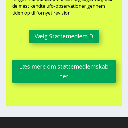
de mest kend­te ufo-obser­va­tio­ner gen­nem
tiden op til for­ny­et revi­sion.
Vælg Støt­te­med­lem D
Læs mere om støt­te­med­lem­skab
her