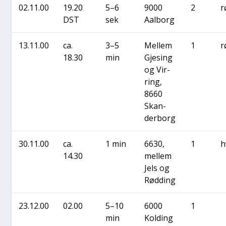
02.11.00
19.20
5–6
9000
2
r
DST
sek
Aal­borg
13.11.00
ca.
3–5
Mel­lem
1
r
18.30
min
Gjesing
og Vir­
ring,
8660
Skan­
der­borg
30.11.00
ca.
1 min
6630,
1
h
14.30
mel­lem
Jels og
Rød­ding
23.12.00
02.00
5–10
6000
1
min
Kol­ding