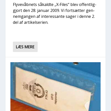
Fly­ve­våb­nets såkald­te „X‑Files“ blev offent­lig­
gjort den 28. janu­ar 2009. Vi fort­sæt­ter gen­
nem­gan­gen af inter­es­san­te sager i den­ne 2.
del af arti­kel­se­ri­en.
LÆS MERE