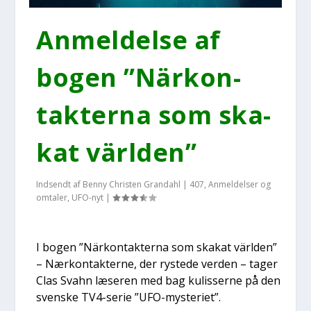
Anmel­del­se af
bogen ”När­kon­
tak­ter­na som ska­
kat vär­l­den”
Indsendt af
Benny Christen Grandahl
|
407
,
Anmeldelser og
omtaler
,
UFO-nyt
|
I bogen ”När­kon­tak­ter­na som ska­kat vär­l­den”
– Nær­kon­tak­ter­ne, der ryste­de ver­den – tager
Clas Sva­hn læse­ren med bag kulis­ser­ne på den
sven­ske TV4-serie ”UFO-myste­ri­et”.