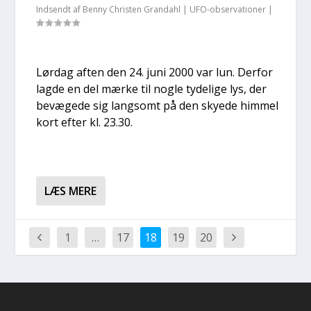
Indsendt af
Benny Christen Grandahl
|
UFO-observationer
|
Lør­dag aften den 24. juni 2000 var lun. Der­for
lag­de en del mær­ke til nog­le tyde­li­ge lys, der
bevæ­ge­de sig lang­somt på den sky­e­de him­mel
kort efter kl. 23.30.
LÆS MERE
1
…
17
18
19
20