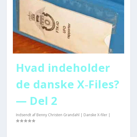
Hvad inde­hol­der
de dan­ske X‑Files?
— Del 2
Indsendt af
Benny Christen Grandahl
|
Danske X-filer
|