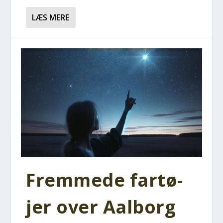
LÆS MERE
Frem­me­de far­tø­
jer over Aal­borg