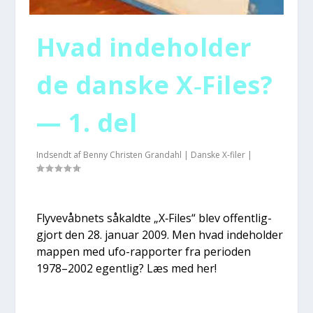
Hvad inde­hol­der
de dan­ske X‑Files?
— 1. del
Indsendt af
Benny Christen Grandahl
|
Danske X-filer
|
Fly­ve­våb­nets såkald­te „X‑Files“ blev offent­lig­
gjort den 28. janu­ar 2009. Men hvad inde­hol­der
map­pen med ufo-rap­por­ter fra peri­o­den
1978–2002 egent­lig? Læs med her!