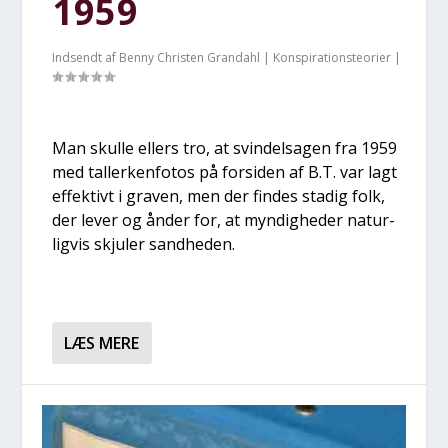
1959
Indsendt af
Benny Christen Grandahl
|
Konspirationsteorier
|
Man skul­le ellers tro, at svin­del­sa­gen fra 1959
med tal­ler­ken­fo­tos på for­si­den af B.T. var lagt
effek­tivt i gra­ven, men der fin­des sta­dig folk,
der lever og ånder for, at myn­dig­he­der natur­
lig­vis skju­ler sand­he­den.
LÆS MERE