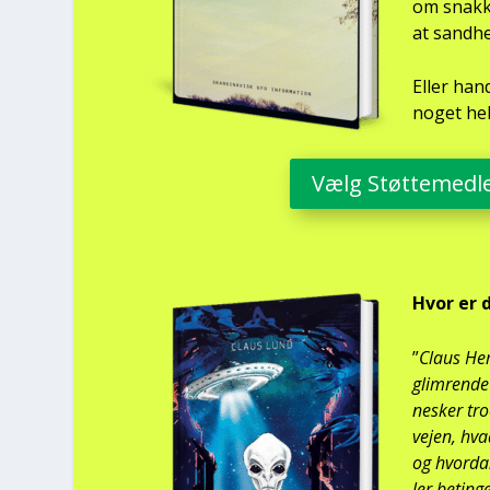
om snak­ke
at sand­he
Eller hand
noget hel
Vælg Støt­te­med­
Hvor er 
”
Claus Hem
glim­ren­d
ne­sker tr
vej­en, hva
og hvor­da
ler betin­g