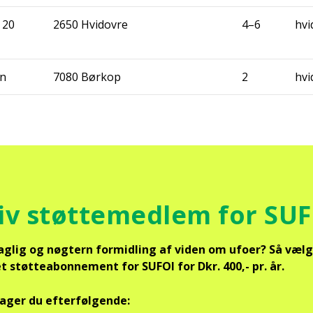
 20
2650 Hvi­d­ov­re
4–6
hvi
in
7080 Børkop
2
hvi
iv støt­te­med­lem for SU
sag­lig og nøg­tern for­mid­ling af viden om ufo­er? Så vælg
 støt­tea­bon­ne­ment for SUFOI for Dkr. 400,- pr. år.
­ger du efter­føl­gen­de: