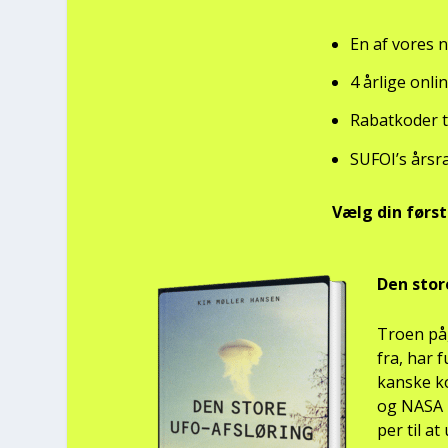
En af vores n
4 årli­ge onli
Rabat­ko­der t
SUFOI’s års­r
Vælg din før­s
Den sto­r
Tro­en på
fra, har f
kan­ske k
og NASA h
per til a