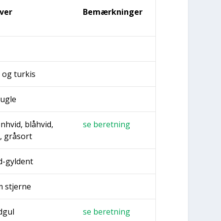
­ver
Bemærk­nin­ger
 og tur­kis
kug­le
n­hvid, blå­hvid,
se beret­ning
, gråsort
d-gyl­dent
 stjer­ne
d­gul
se beret­ning