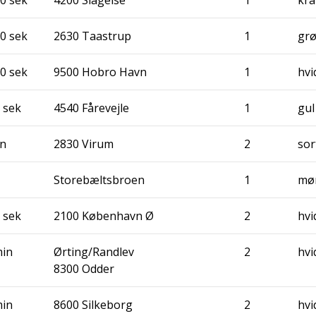
20 sek
2630 Taa­strup
1
gr
10 sek
9500 Hobro Havn
1
hvi
5 sek
4540 Fåre­vej­le
1
gul
in
2830 Virum
2
sor
Sto­re­bælts­bro­en
1
mør
5 sek
2100 Køben­havn Ø
2
hvi
min
Ørting/Randlev
2
hvi
8300 Odder
min
8600 Sil­ke­borg
2
hvi