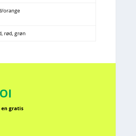
d/orange
d, rød, grøn
FOI
 en gra­tis