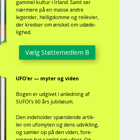
gam­mel kul­tur i Irland. Samt ser
nær­me­re på en mas­se andre
legen­der, hel­lig­dom­me og relik­vi­er,
der kred­ser om ønsket om udø­de­
lig­hed.
Vælg Støt­te­med­lem B
UFO’er — myter og viden
Bogen er udgi­vet i anled­ning af
SUFOI’s 60 års jubilæum.
Den inde­hol­der spæn­den­de artik­
ler om ufo­myten og dens udvik­ling,
og sam­ler op på den viden, for­e­
nin­gen har sam­let om ufo­er. Og