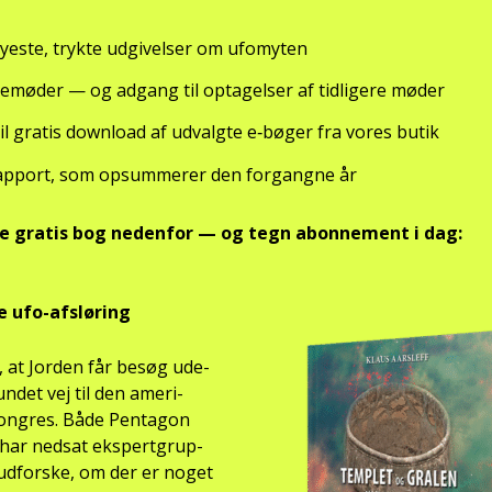
ye­ste, tryk­te udgi­vel­ser om ufo­myten
­ne­mø­der — og adgang til opta­gel­ser af tid­li­ge­re møder
il gra­tis down­lo­ad af udvalg­te e‑bøger fra vores butik
ap­port, som opsum­me­rer den for­gang­ne år
te gra­tis bog neden­for — og tegn abon­ne­ment i dag:
e ufo-afslø­ring
, at Jor­den får besøg ude­
un­det vej til den ame­ri­
on­gres. Både Pen­ta­gon
ar ned­sat eks­pert­grup­
t udfor­ske, om der er noget