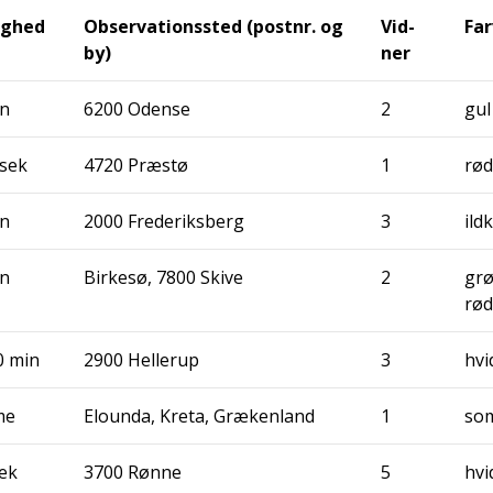
ig­hed
Obser­va­tions­sted (post­nr. og
Vid­
Far
by)
ner
in
6200 Oden­se
2
gul
 sek
4720 Præ­stø
1
rød
in
2000 Fre­de­riks­berg
3
ild­
in
Bir­ke­sø, 7800 Ski­ve
2
grø
rød
0 min
2900 Hel­lerup
3
hvi
me
Elo­un­da, Kre­ta, Græken­land
1
som
ek
3700 Røn­ne
5
hvi