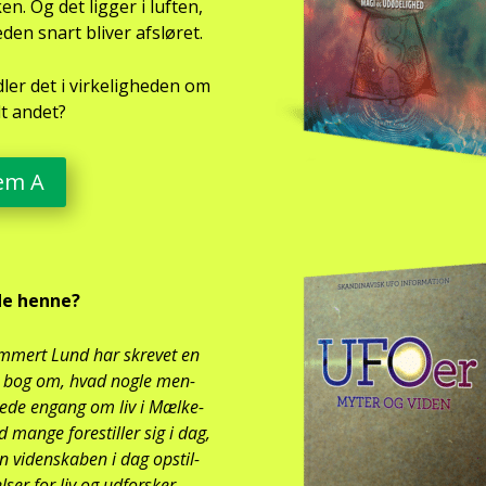
n. Og det lig­ger i luf­ten,
­den snart bli­ver afslø­ret.
­ler det i vir­ke­lig­he­den om
t andet?
lem A
de hen­ne?
­mert Lund har skre­vet en
e bog om, hvad nog­le men­
o­e­de engang om liv i Mæl­ke­
d man­ge fore­stil­ler sig i dag,
n viden­ska­ben i dag opstil­
el­ser for liv og udfor­sker