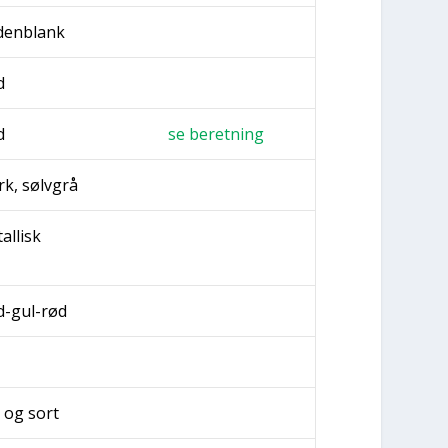
­den­blank
d
d
se beret­ning
k, sølv­grå
al­lisk
d-gul-rød
 og sort