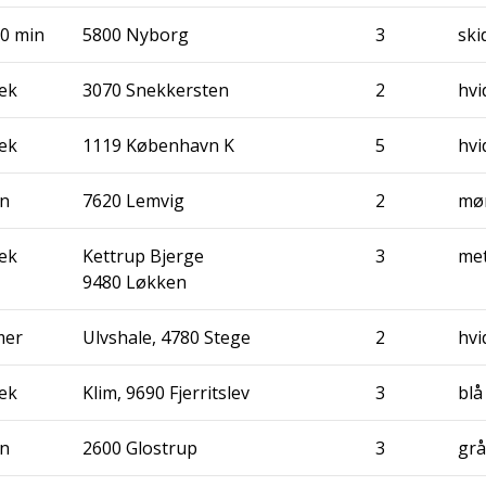
30 min
5800 Nyborg
3
ski
ek
3070 Snek­ker­sten
2
hvi
ek
1119 Køben­havn K
5
hvi
in
7620 Lemvig
2
mør
ek
Ket­trup Bjer­ge
3
met
9480 Løk­ken
mer
Ulvs­ha­le, 4780 Ste­ge
2
hvi
ek
Klim, 9690 Fjer­rits­lev
3
blå
in
2600 Glo­strup
3
grå