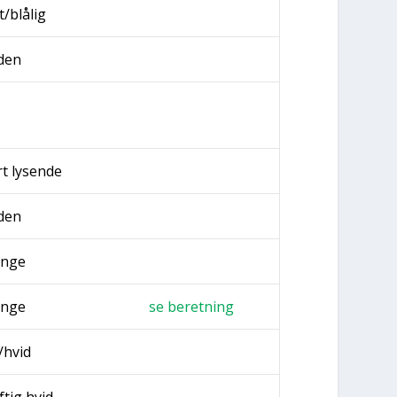
t/blålig
­den
rt lysen­de
­den
n­ge
n­ge
se beret­ning
/hvid
f­tig hvid