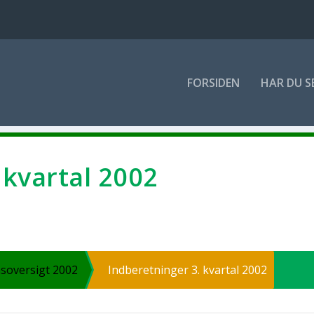
FOR­SI­DEN
HAR DU S
. kvar­tal 2002
s­over­sigt 2002
Ind­be­ret­nin­ger 3. kvar­tal 2002