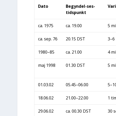
Dato
Begyn­del-ses­
Var
tids­punkt
ca. 1975
ca. 19.00
5 m
ca. sep. 76
20.15 DST
3–6
1980–85
ca. 21.00
4 m
maj 1998
01.30 DST
5 m
01.03.02
05.45–06.00
5–1
18.06.02
21.00–22.00
1 ti
29.06.02
ca. 00.30 DST
30 s