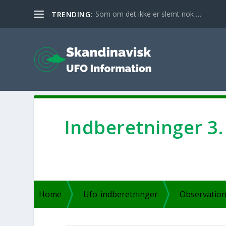
Som om det ikke er slemt nok …
TRENDING:
Ind­be­ret­nin­ger 3
Home
Ufo-ind­­be­ret­­nin­­ger
Obser­va­tion