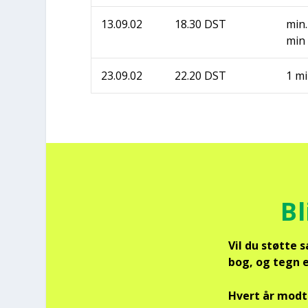
13.09.02
18.30 DST
min.
min
23.09.02
22.20 DST
1 m
Bl
Vil du støt­te 
bog, og tegn et
Hvert år mod­ta