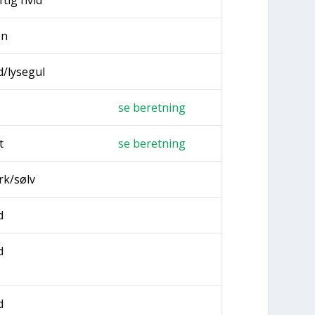
øn
d/lysegul
se beret­ning
t
se beret­ning
k/sølv
d
d
d