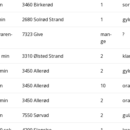
in
3460 Bir­ke­rød
1
sor
min
2680 Sol­rød Strand
1
gyl
va­ren­
7323 Give
man­
?
ge
1 min
3310 Ølsted Strand
2
kla
 min
3450 Alle­rød
2
gyl
in
3450 Alle­rød
10
ora
 min
3450 Alle­rød
2
ora
in
7550 Sør­vad
2
gul
10 sek
4200 Sla­gel­se
1
kra