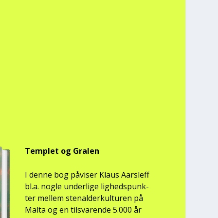
Temp­let og Gra­len
I den­ne bog påvi­ser Klaus Aars­l­eff
bl.a. nog­le under­li­ge lig­heds­punk­
ter mel­lem ste­nal­der­kul­tu­ren på
Mal­ta og en til­sva­ren­de 5.000 år