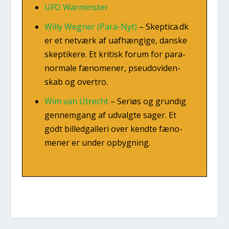
UFO War­min­ster
Wil­ly Weg­ner (Para-Nyt)
–
Skeptica.dk
er et net­værk af uaf­hæn­gi­ge, dan­ske
skep­ti­ke­re. Et kri­tisk forum for para­
nor­ma­le fæno­me­ner, pseu­d­ovi­den­
skab og over­tro.
Wim van Utre­cht
–
Seri­øs og grun­dig
gen­nem­gang af udvalg­te sager. Et
godt bil­led­gal­le­ri over kend­te fæno­
me­ner er under opbyg­ning.