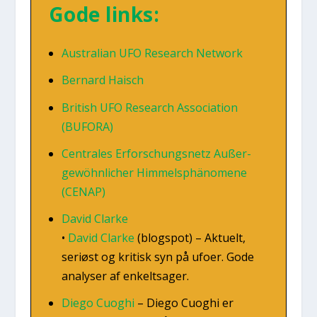
Gode links:
Austra­li­an UFO Research Net­work
Ber­nard Hai­sch
Bri­tish UFO Research Asso­ci­a­tion
(BUFORA)
Cen­tra­les Erfors­chungs­netz Außer­
gewöhn­li­cher Him­melsp­hä­no­me­ne
(CENAP)
David Clar­ke
•
David Clar­ke
(blogs­pot) –
Aktu­elt,
seri­øst og kri­tisk syn på ufo­er. Gode
ana­ly­ser af enkeltsa­ger.
Die­go Cuog­hi
–
Die­go Cuog­hi er