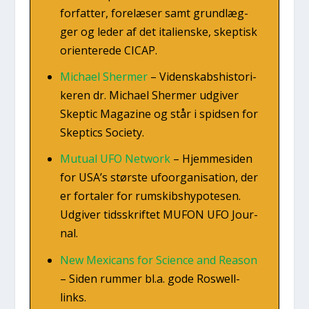
for­fat­ter, fore­læ­ser samt grund­læg­
ger og leder af det ita­li­en­ske, skep­tisk
ori­en­te­re­de CICAP.
Micha­el Sher­mer
–
Viden­skabs­hi­sto­ri­
ke­ren dr. Micha­el Sher­mer udgi­ver
Skep­tic Maga­zi­ne og står i spid­sen for
Skep­ti­cs Socie­ty.
Mutu­al UFO Net­work
–
Hjem­mesi­den
for USA’s stør­ste ufo­or­ga­ni­sa­tion, der
er for­ta­ler for rum­skibs­hy­po­te­sen.
Udgi­ver tids­skrif­tet MUFON UFO Jour­
nal.
New Mexi­cans for Sci­en­ce and Rea­son
–
Siden rum­mer bl.a. gode Roswell-
links.