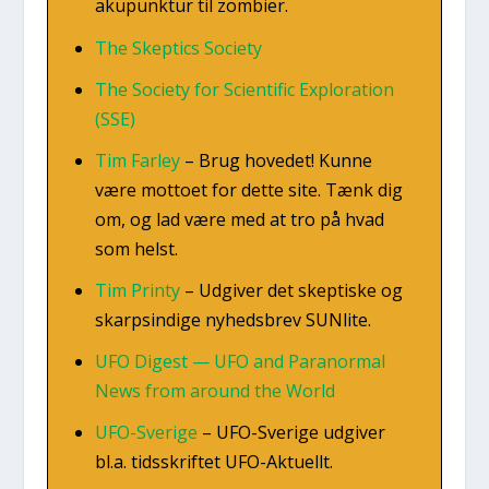
aku­punk­tur til zom­bi­er.
The Skep­ti­cs Socie­ty
The Socie­ty for Sci­en­ti­fic Expl­ora­tion
(SSE)
Tim Far­ley
–
Brug hove­d­et! Kun­ne
være mot­to­et for det­te site. Tænk dig
om, og lad være med at tro på hvad
som helst.
Tim Prin­ty
–
Udgi­ver det skep­ti­ske og
skar­psin­di­ge nyheds­brev SUN­li­te.
UFO Digest — UFO and Para­nor­mal
News from aro­und the Wor­ld
UFO-Sve­ri­ge
–
UFO-Sve­ri­ge udgi­ver
bl.a. tids­skrif­tet UFO-Aktu­el­lt.