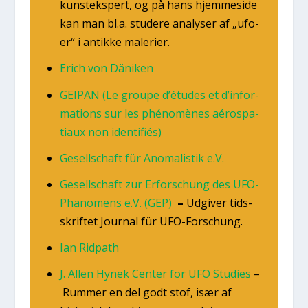
kunst­eks­pert, og på hans hjem­mesi­de
kan man bl.a. stu­de­re ana­ly­ser af „ufo­
er“ i antik­ke male­ri­er.
Erich von Däni­ken
GEIPAN (Le grou­pe d’étu­des et d’in­for­
ma­tions sur les phé­nomè­nes aéros­pa­
ti­aux non iden­ti­fiés)
Gesells­chaft für Ano­ma­li­stik e.V.
Gesells­chaft zur Erfors­chung des UFO-
Phä­no­mens e.V. (GEP)
–
Udgi­ver tids­
skrif­tet Jour­nal für UFO-Fors­chung.
Ian Rid­path
J. Allen Hynek Cen­ter for UFO Stu­di­es
–
Rum­mer en del godt stof, især af