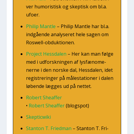
ver humo­ri­stisk og skep­tisk om bl.a.
ufo­er.
Phi­lip Mant­le
–
Phi­lip Mant­le har bl.a.
ind­gå­en­de ana­ly­se­ret hele sagen om
Roswell-obduk­tio­nen.
Pro­ject Hes­sda­len
–
Her kan man føl­ge
med i udforsk­nin­gen af lys­fæ­no­me­
ner­ne i den nor­ske dal, Hes­sda­len, idet
regi­stre­rin­ger på måle­sta­tio­ner i dalen
løben­de læg­ges ud på net­tet.
Robert She­af­fer
•
Robert She­af­fer
(blogs­pot)
Skep­ti­cwiki
Stan­ton T. Fri­ed­man
–
Stan­ton T. Fri­