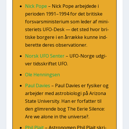
Nick Pope
–
Nick Pope arbej­de­de i
peri­o­den 1991–1994 for det bri­ti­ske
for­svars­mi­ni­ste­ri­um som leder af mini­
ste­ri­ets UFO-Desk — det sted hvor bri­
ti­ske bor­ge­re i en årræk­ke kun­ne ind­
be­ret­te deres obser­va­tio­ner.
Norsk UFO Sen­ter
–
UFO-Nor­ge udgi­
ver tids­skrif­tet UFO.
Ole Hen­nings­en
Paul Davies
–
Paul Davies er fysi­ker og
arbej­der med astro­bi­o­lo­gi på Arizo­na
Sta­te Uni­ver­si­ty. Han er for­fat­ter til
den glim­ren­de bog The Eerie Silen­ce:
Are we alo­ne in the uni­ver­se?.
Phil Plait
–
Astro­no­men Phil Plait skri­