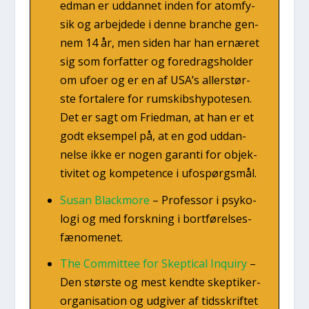
ed­man er uddan­net inden for atom­fy­
sik og arbej­de­de i den­ne bran­che gen­
nem 14 år, men siden har han ernæ­ret
sig som for­fat­ter og fored­rags­hol­der
om ufo­er og er en af USA’s aller­stør­
ste for­ta­le­re for rum­skibs­hy­po­te­sen.
Det er sagt om Fri­ed­man, at han er et
godt eksem­pel på, at en god uddan­
nel­se ikke er nogen garan­ti for objek­
ti­vi­tet og kom­pe­ten­ce i ufospørgs­mål.
Sus­an Bla­ck­mo­re
–
Pro­fes­sor i psy­ko­
lo­gi og med forsk­ning i bort­fø­rel­ses­
fæ­no­me­net.
The Com­mit­tee for Skep­ti­cal Inquiry
–
Den stør­ste og mest kend­te skep­ti­ker­
or­ga­ni­sa­tion og udgi­ver af tids­skrif­tet