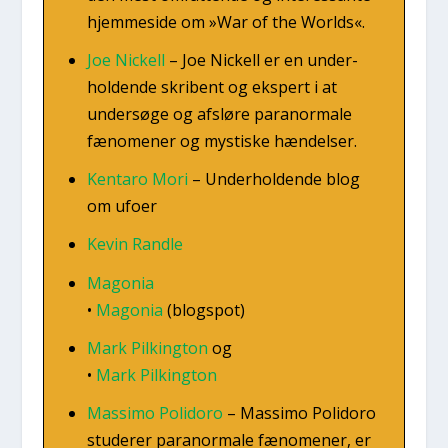
hjem­mesi­de om »War of the Wor­lds«.
Joe Nick­ell
–
Joe Nick­ell er en under­
hol­den­de skri­bent og eks­pert i at
under­sø­ge og afslø­re para­nor­ma­le
fæno­me­ner og mysti­ske hæn­del­ser.
Ken­ta­ro Mori
–
Under­hol­den­de blog
om ufo­er
Kevin Rand­le
Mago­nia
•
Mago­nia
(blogs­pot)
Mark Pil­king­ton
og
•
Mark Pil­king­ton
Mas­si­mo Poli­doro
–
Mas­si­mo Poli­doro
stu­de­rer para­nor­ma­le fæno­me­ner, er