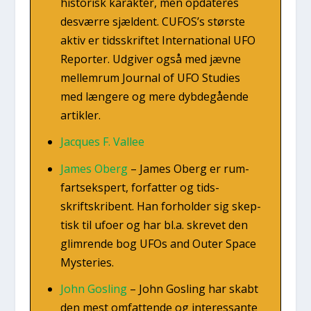
histo­risk karak­ter, men opda­te­res
desvær­re sjæl­dent. CUFOS’s stør­ste
aktiv er tids­skrif­tet Inter­na­tio­nal UFO
Repor­ter. Udgi­ver også med jæv­ne
mel­lem­rum Jour­nal of UFO Stu­di­es
med læn­ge­re og mere dyb­de­gå­en­de
artik­ler.
Jacques F. Val­lee
James Oberg
–
James Oberg er rum­
fart­s­eks­pert, for­fat­ter og tids­
skriftskri­bent. Han for­hol­der sig skep­
tisk til ufo­er og har bl.a. skre­vet den
glim­ren­de bog UFOs and Outer Spa­ce
Myste­ri­es.
John Gos­ling
–
John Gos­ling har skabt
den mest omfat­ten­de og inter­es­san­te