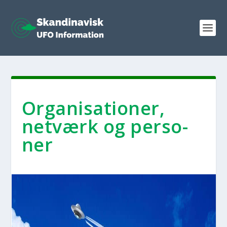
Orga­ni­sa­tio­ner,
net­værk og per­so­
ner