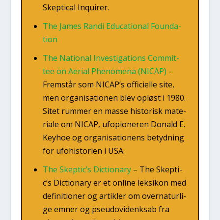
Skep­ti­cal Inqui­rer.
The James Ran­di Educa­tio­nal Foun­da­
tion
The Natio­nal Inve­sti­ga­tions Com­mit­
tee on Aeri­al Pheno­me­na (NICAP)
–
Frem­står som NICAP’s offi­ci­el­le site,
men orga­ni­sa­tio­nen blev opløst i 1980.
Sitet rum­mer en mas­se histo­risk mate­
ri­a­le om NICAP, ufo­pio­ne­ren Donald E.
Keyhoe og orga­ni­sa­tio­nens betyd­ning
for ufo­hi­sto­ri­en i USA.
The Skep­ti­c’s Dictio­nary
–
The Skep­ti­
c’s Dictio­nary er et onli­ne lek­si­kon med
defi­ni­tio­ner og artik­ler om over­na­tur­li­
ge emner og pseu­d­ovi­denksab fra