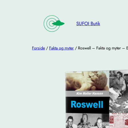
Spring
til
indhold
SUFOI Butik
Forside
/
Fakta og myter
/ Roswell – Fakta og myter –