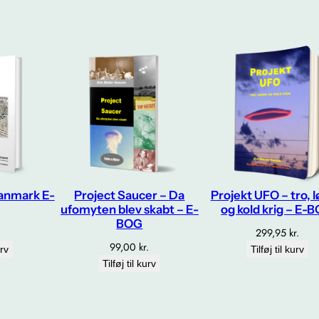
l
Danmark E-
Project Saucer – Da
Projekt UFO – tro, 
ufomyten blev skabt – E-
og kold krig – E-
BOG
.
299,95
kr.
99,00
kr.
urv
Tilføj til kurv
Tilføj til kurv