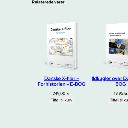
Relaterede varer
Danske X-filer –
Ildkugler over 
Forhistorien – E-BOG
BOG
249,00
kr.
49,95
kr
Tilføj til kurv
Tilføj til k