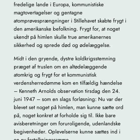
fredelige lande i Europa, kommunistiske
e
magtovertagelser og gentagne
v
atomprøvesprængninger i Stillehavet skabte frygt i
s
den amerikanske befolkning. Frygt for, at noget
k
ukendt på himlen skulle true amerikanernes
a
sikkerhed og sprede død og ødelæggelse.
b
t
Midt i den gryende, dystre koldkrigsstemning
–
præget af truslen om en altødelæggende
E
atomkrig og frygt for et kommunistisk
-
verdensherredømme kom en tilfældig hændelse
B
– Kenneth Arnolds observation tirsdag den 24.
O
juni 1947 – som en slags forløsning: Nu var der
G
blevet set noget på himlen, man kunne sætte ord
a
på, noget konkret at forholde sig til. Ikke bare
n
avisberetninger om foruroligende, udenlandske
t
begivenheder. Oplevelserne kunne sættes ind i
a
en ny fortolkningsramme.