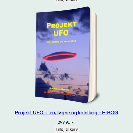
Projekt UFO – tro, løgne og kold krig – E-BOG
299,95
kr.
Tilføj til kurv