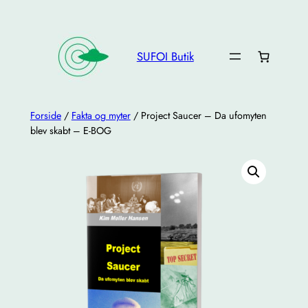
Spring
til
indhold
SUFOI Butik
Forside
/
Fakta og myter
/ Project Saucer – Da ufomyten
blev skabt – E-BOG