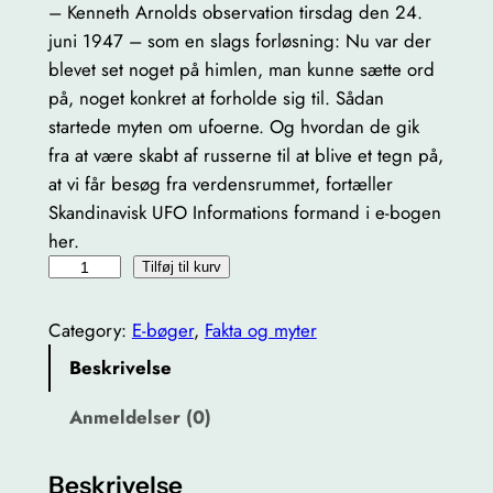
– Kenneth Arnolds observation tirsdag den 24.
juni 1947 – som en slags forløsning: Nu var der
blevet set noget på himlen, man kunne sætte ord
på, noget konkret at forholde sig til. Sådan
startede myten om ufoerne. Og hvordan de gik
fra at være skabt af russerne til at blive et tegn på,
at vi får besøg fra verdensrummet, fortæller
Skandinavisk UFO Informations formand i e-bogen
her.
P
Tilføj til kurv
r
o
Category:
E-bøger
, 
Fakta og myter
j
Beskrivelse
e
c
Anmeldelser (0)
t
S
Beskrivelse