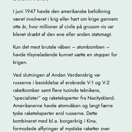
a
u
I juni 1947 havde den amerikanske befolkning
c
været involveret i krig eller hørt om krige gennem
e
otte år, hvor millioner af civile på grusom vis var
r
blevet dræbt af den ene eller anden statsmagt.
–
Kun det mest brutale våben – atombomben –
D
havde tilsyneladende kunnet sætte en stopper for
a
krigen.
u
f
Ved slutningen af Anden Verdenskrig var
o
russerne i besiddelse af erobrede V-1 og V-2
m
raketbomber samt flere tusinde teknikere,
y
”specialister” og raketeksperter fra Nazityskland.
t
Amerikanerne havde atomvåben og langt færre
e
tyske raketeksperter end russerne. Dette
n
kombineret med bl.a. borgerkrig i Kina,
b
formodede affyringer af mystiske raketter over
l