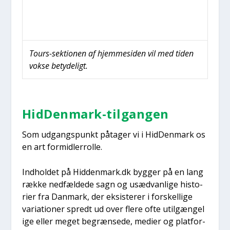
Tours-sek­tio­nen af hjem­mesi­den vil med tiden
vok­se bety­de­ligt.
Hid­Den­mark-til­gan­gen
Som udgangs­punkt påta­ger vi i Hid­Den­mark os
en art for­mid­ler­rol­le.
Ind­hol­det på Hiddenmark.dk byg­ger på en lang
ræk­ke ned­fæl­de­de sagn og usæd­van­li­ge histo­
ri­er fra Dan­mark, der eksi­ste­rer i for­skel­li­ge
vari­a­tio­ner spredt ud over fle­re ofte util­gæn­ge­l
i­ge eller meget begræn­se­de, medi­er og plat­for­