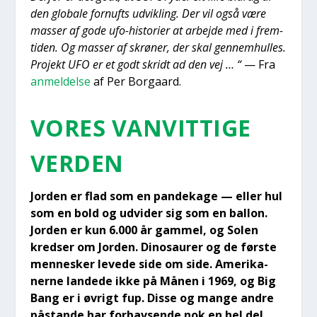
den glo­ba­le for­nufts udvik­ling. Der vil også være
mas­ser af gode ufo-histo­ri­er at arbej­de med i frem­
ti­den. Og mas­ser af skrø­ner, der skal gen­nem­hul­les.
Pro­jekt UFO er et godt skridt ad den vej … “
— Fra
anmel­del­se
af Per Bor­gaard.
VORES VAN­VIT­TI­GE
VER­DEN
Jor­den er flad som en pan­de­ka­ge — eller hul
som en bold og udvi­der sig som en bal­lon.
Jor­den er kun 6.000 år gam­mel, og Solen
kred­ser om Jor­den. Dinosau­rer og de før­ste
men­ne­sker leve­de side om side. Ame­ri­ka­
ner­ne lan­de­de ikke på Månen i 1969, og Big
Bang er i øvrigt fup. Dis­se og man­ge andre
påstan­de har for­bav­sen­de nok en hel del