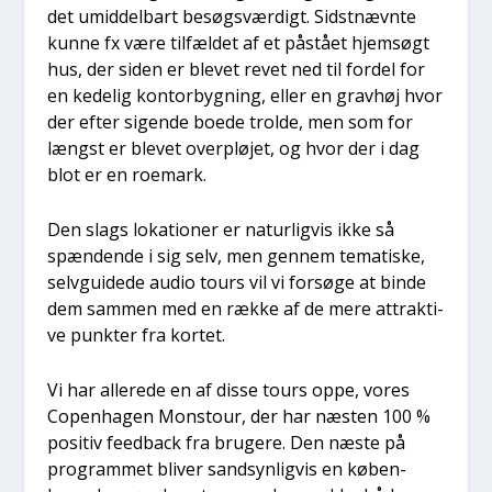
det umid­del­bart besøgs­vær­digt. Sidst­nævn­te
kun­ne fx være til­fæl­det af et påstå­et hjem­søgt
hus, der siden er ble­vet revet ned til for­del for
en kede­lig kon­tor­byg­ning, eller en grav­høj hvor
der efter sigen­de boe­de trol­de, men som for
længst er ble­vet over­plø­jet, og hvor der i dag
blot er en roe­mark.
Den slags loka­tio­ner er natur­lig­vis ikke så
spæn­den­de i sig selv, men gen­nem tema­ti­ske,
selvgu­i­de­de audio tours vil vi for­sø­ge at bin­de
dem sam­men med en ræk­ke af de mere attrak­ti­
ve punk­ter fra kor­tet.
Vi har alle­re­de en af dis­se tours oppe, vores
Copen­ha­gen Mon­stour, der har næsten 100 %
posi­tiv feed­ba­ck fra bru­ge­re. Den næste på
pro­gram­met bli­ver sand­syn­lig­vis en køben­