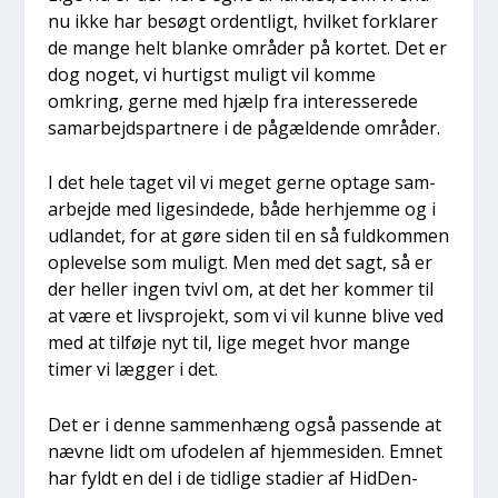
nu ikke har besøgt ordent­ligt, hvil­ket for­kla­rer
de man­ge helt blan­ke områ­der på kor­tet. Det er
dog noget, vi hur­tigst muligt vil kom­me
omkring, ger­ne med hjælp fra inter­es­se­re­de
sam­ar­bejds­part­ne­re i de pågæl­den­de områ­der.
I det hele taget vil vi meget ger­ne opta­ge sam­
ar­bej­de med lige­sin­de­de, både her­hjem­me og i
udlan­det, for at gøre siden til en så fuld­kom­men
ople­vel­se som muligt. Men med det sagt, så er
der hel­ler ingen tvivl om, at det her kom­mer til
at være et livspro­jekt, som vi vil kun­ne bli­ve ved
med at til­fø­je nyt til, lige meget hvor man­ge
timer vi læg­ger i det.
Det er i den­ne sam­men­hæng også pas­sen­de at
næv­ne lidt om ufo­de­len af hjem­mesi­den. Emnet
har fyldt en del i de tid­li­ge sta­di­er af Hid­Den­