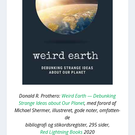
Donald R. Pro­t­hero:
Weird Earth — Debunking
Stran­ge Ideas about Our Pla­net
, med for­ord af
Micha­el Sher­mer, illu­stre­ret, gode noter, omfat­ten­
de
bibli­o­gra­fi og sti­kord­s­re­gi­ster, 295 sider,
Red Ligh­t­ning Books
2020