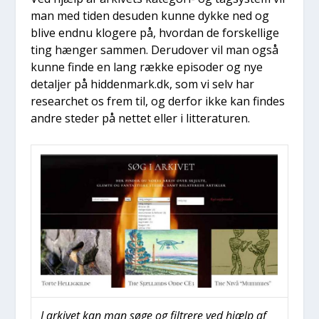
man med tiden des­u­den kun­ne dyk­ke ned og
bli­ve end­nu klo­ge­re på, hvor­dan de for­skel­li­ge
ting hæn­ger sam­men. Der­u­d­over vil man også
kun­ne fin­de en lang ræk­ke epi­so­der og nye
detal­jer på hiddenmark.dk, som vi selv har
resear­chet os frem til, og der­for ikke kan fin­des
andre ste­der på net­tet eller i lit­te­ra­tu­ren.
I arki­vet kan man søge og fil­tre­re ved hjælp af