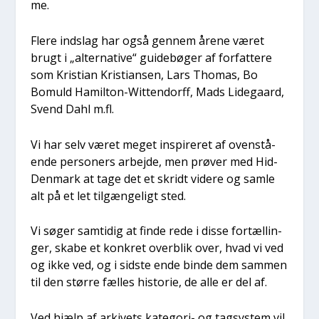
me.
Fle­re indslag har også gen­nem åre­ne været
brugt i „alter­na­ti­ve“ gui­debø­ger af for­fat­te­re
som Kri­sti­an Kri­sti­an­sen, Lars Tho­mas, Bo
Bomuld Hamilt­on-Wit­ten­dor­ff, Mads Lide­gaard,
Svend Dahl m.fl.
Vi har selv været meget inspi­re­ret af oven­stå­
en­de per­so­ners arbej­de, men prø­ver med Hid­
Den­mark at tage det et skridt vide­re og sam­le
alt på et let til­gæn­ge­ligt sted.
Vi søger sam­ti­dig at fin­de rede i dis­se for­tæl­lin­
ger, ska­be et kon­kret over­blik over, hvad vi ved
og ikke ved, og i sid­ste ende bin­de dem sam­men
til den stør­re fæl­les histo­rie, de alle er del af.
Ved hjælp af arki­vets kate­go­ri- og tag­sy­stem vil