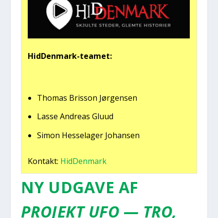
Hid­Den­mark-tea­met:
Tho­mas Bris­son Jør­gen­sen
Las­se Andreas Gluud
Simon Hes­sela­ger Johan­sen
Kon­takt:
Hid­Den­mark
NY UDGA­VE AF
PRO­JEKT UFO — TRO,