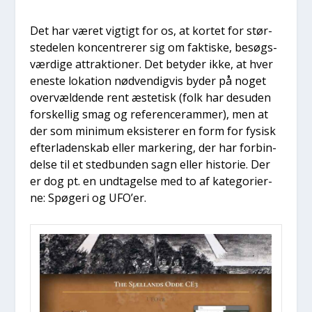
Det har været vig­tigt for os, at kor­tet for stør­
ste­delen kon­cen­tre­rer sig om fak­ti­ske, besøgs­
vær­di­ge attrak­tio­ner. Det bety­der ikke, at hver
ene­ste loka­tion nød­ven­dig­vis byder på noget
over­væl­den­de rent æste­tisk (folk har des­u­den
for­skel­lig smag og refe­ren­ce­ram­mer), men at
der som mini­mum eksi­ste­rer en form for fysisk
efter­la­den­skab eller mar­ke­ring, der har for­bin­
del­se til et sted­bun­den sagn eller histo­rie. Der
er dog pt. en und­ta­gel­se med to af kate­go­ri­er­
ne: Spø­ge­ri og UFO’er.