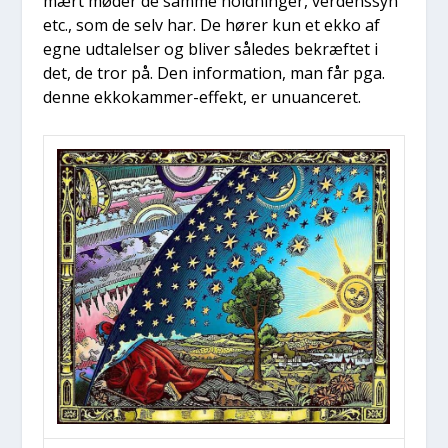
mært møder de sam­me hold­nin­ger, ver­dens­syn
etc., som de selv har. De hører kun et ekko af
egne udta­lel­ser og bli­ver såle­des bekræf­tet i
det, de tror på. Den infor­ma­tion, man får pga.
den­ne ekko­kam­mer-effekt, er unu­an­ce­ret.