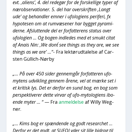
evt. ‚ali­ens’, 4. del rede­gør for de for­skel­li­ge typer af
nærob­ser­va­tio­ner. 5. del har over­skrif­ten ‚Langt
ude’ og behand­ler emner i ufo­lo­gi­ens peri­fe­ri, fx
hypo­te­sen om at rumvæ­se­ner har byg­get pyra­mi­
der­ne. Afslut­ten­de del er for­fat­te­rens sta­tus over
ufo­lo­gi­en … Og bogen ind­le­des med et smukt citat
af Anais Nin: ‚We dont´ see thin­gs as they are, we see
thin­gs as we are’ …“
- Fra lek­tør­ud­ta­lel­se af Car­
sten Gül­lich-Nør­by
„… På over 450 sider gen­nem­går for­fat­te­ren ufo-
mytens udvik­ling gen­nem åre­ne, vel at mær­ke set i
et kri­tisk lys. Det er der­for en sund bog, en bog som
per­spek­ti­ve­rer det­te vir­var af ufo-myto­lo­gi­ens ibo­
en­de myter … “
— Fra
anmel­del­se
af Wil­ly Weg­
ner.
„… Kims bog er spæn­den­de og godt resear­chet …
Der­for er det godt, at SUFOI yder sit lil­le bidrag til