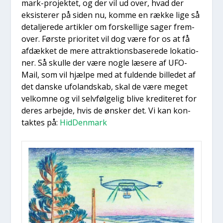
mark-pro­jek­tet, og der vil ud over, hvad der
eksi­ste­rer på siden nu, kom­me en ræk­ke lige så
detal­je­re­de artik­ler om for­skel­li­ge sager frem­
over. Før­ste pri­o­ri­tet vil dog være for os at få
afdæk­ket de mere attrak­tions­ba­se­re­de loka­tio­
ner. Så skul­le der være nog­le læse­re af UFO-
Mail, som vil hjæl­pe med at ful­den­de bil­le­det af
det dan­ske ufo­land­skab, skal de være meget
vel­kom­ne og vil selv­føl­ge­lig bli­ve kre­di­te­ret for
deres arbej­de, hvis de ønsker det. Vi kan kon­
tak­tes på:
Hid­Den­mark