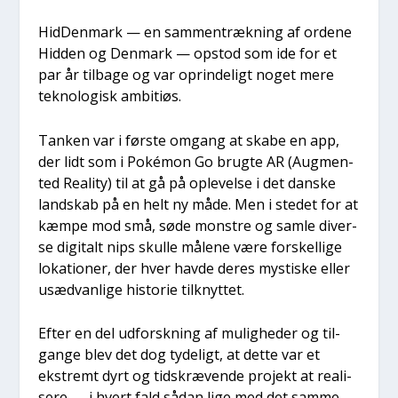
Hid­Den­mark — en sam­men­træk­ning af orde­ne
Hid­den og Den­mark — opstod som ide for et
par år til­ba­ge og var oprin­de­ligt noget mere
tek­no­lo­gisk ambi­tiøs.
Tan­ken var i før­ste omgang at ska­be en app,
der lidt som i Poké­mon Go brug­te AR (Aug­men­
ted Rea­li­ty) til at gå på ople­vel­se i det dan­ske
land­skab på en helt ny måde. Men i ste­det for at
kæm­pe mod små, søde mon­stre og sam­le diver­
se digi­talt nips skul­le måle­ne være for­skel­li­ge
loka­tio­ner, der hver hav­de deres mysti­ske eller
usæd­van­li­ge histo­rie til­knyt­tet.
Efter en del udforsk­ning af mulig­he­der og til­
gan­ge blev det dog tyde­ligt, at det­te var et
ekstremt dyrt og tids­kræ­ven­de pro­jekt at rea­li­
se­re — i hvert fald sådan lige med det sam­me.