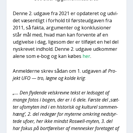
Den­ne 2. udga­ve fra 2021 er opda­te­ret og udvi­
det væsent­ligt i for­hold til førsteud­ga­ven fra
2011, så fak­ta, argu­men­ter og kon­klu­sio­ner
står mål med, hvad man kan for­ven­te af en
udgi­vel­se i dag, lige­som der er til­fø­jet en hel del
nyskre­vet ind­hold. Den­ne 2. udga­ve udkom­mer
ale­ne som e‑bog og kan købes
her
.
Anmel­der­ne skrev sådan om 1. udga­ven af
Pro­
jekt UFO — tro, løg­ne og kol­de krig
:
„… Den fly­den­de velskrev­ne tekst er ledsa­get af
man­ge fotos i bogen, der er i 6 dele. Før­ste del ‚sæt­
ter ufo­myten ind i en histo­risk og kul­tu­rel sam­men­
hæng’, 2. del rede­gør for myter­ne omkring nedstyr­
te­de ufo­er, her ikke mindst Roswell-myten, 3. del
har fokus på bort­fø­rel­ser af men­ne­sker fore­ta­get af