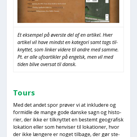
Et eksem­pel på øver­ste del af en arti­kel. Hver
arti­kel vil have mindst en kate­go­ri samt tags til­
knyt­tet, som lin­ker vide­re til andre med sam­me.
Pt. er alle ufo­ar­tik­ler på engelsk, men vil med
tiden bli­ve over­sat til dansk.
Tours
Med det andet spor prø­ver vi at inklu­de­re og
for­mid­le de man­ge gode dan­ske sagn og histo­
ri­er, der ikke er til­knyt­tet en bestemt geo­gra­fisk
loka­tion eller som hen­vi­ser til loka­tio­ner, hvor
der ikke læn­ge­re er noget til­ba­ge, der gør ste­