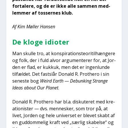
for­ta­le­re, og de er ikke alle sam­men med­
lem­mer af tos­ser­nes klub.
Af Kim Møl­ler Han­sen
De klo­ge idi­o­ter
Man skul­le tro, at kon­spira­tions­te­o­ri­til­hæn­ge­re
og folk, der i fuld alvor argu­men­te­rer for, at Jor­
den er flad, er kuk­kuk, men det er ingen­lun­de
til­fæl­det. Det fast­slår Donald R. Pro­t­hero i sin
sene­ste bog
Weird Earth — Debunking Stran­ge
Ideas about Our Pla­net
.
Donald R. Pro­t­hero har bl.a. dis­ku­te­ret med kre­
a­tio­ni­ster — dvs. men­ne­sker, som tror på, at
livet, Jor­den og hele uni­ver­set er ble­vet skabt af
en gud­dom­me­lig kraft ved „sær­lig ska­bel­se“ og