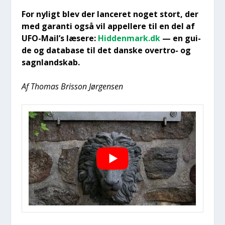
For nyligt blev der lan­ce­ret noget stort, der
med garan­ti også vil appel­le­re til en del af
UFO-Mail’s læse­re:
Hiddenmark.dk
— en gui­
de og data­ba­se til det dan­ske over­tro- og
sagn­land­skab.
Af Tho­mas Bris­son Jør­gen­sen