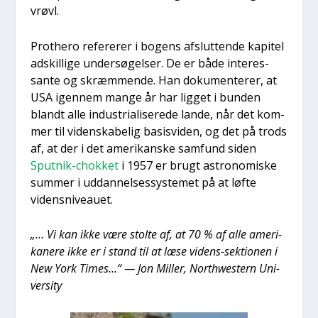
vrøvl.
Pro­t­hero refe­re­rer i bogens afslut­ten­de kapi­tel
adskil­li­ge under­sø­gel­ser. De er både inter­es­
san­te og skræm­men­de. Han doku­men­te­rer, at
USA igen­nem man­ge år har lig­get i bun­den
blandt alle indu­stri­a­li­se­re­de lan­de, når det kom­
mer til viden­ska­be­lig basisvi­den, og det på trods
af, at der i det ame­ri­kan­ske sam­fund siden
Sput­nik-chok­ket
i 1957 er brugt astro­no­mi­ske
sum­mer i uddan­nel­ses­sy­ste­met på at løf­te
videns­ni­veau­et.
„… Vi kan ikke være stol­te af, at 70 % af alle ame­ri­
ka­ne­re ikke er i stand til at læse videns-sek­tio­nen i
New York Times…“ — Jon Mil­ler, Nort­hwestern Uni­
ver­si­ty