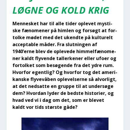
LØG­NE OG KOLD KRIG
Men­ne­sket har til alle tider ople­vet mysti­
ske fæno­me­ner på him­len og for­søgt at for­
tol­ke mødet med det ukend­te på kul­tu­relt
accep­tab­le måder. Fra slut­nin­gen af
1940’erne blev de ople­ve­de him­mel­fæ­no­me­
ner kaldt fly­ven­de tal­ler­ke­ner eller ufo­er og
for­tol­ket som besø­gen­de fra det ydre rum.
Hvor­for egent­lig? Og hvor­for tog det ame­ri­
kan­ske fly­ve­vå­ben ople­vel­ser­ne så alvor­ligt,
at det ned­sat­te en grup­pe til at under­sø­ge
dem? Hvor­dan lyder de bed­ste histo­ri­er, og
hvad ved vi i dag om det, som er ble­vet
kaldt vor tids stør­ste gåde?