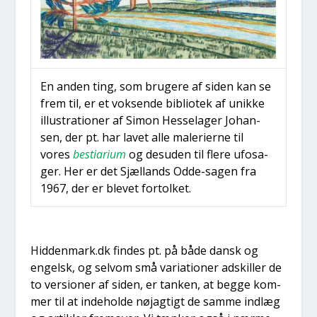
En anden ting, som bru­ge­re af siden kan se
frem til, er et vok­sen­de bibli­o­tek af unik­ke
illu­stra­tio­ner af Simon Hes­sela­ger Johan­
sen, der pt. har lavet alle male­ri­er­ne til
vores
besti­a­ri­um
og des­u­den til fle­re ufosa­
ger. Her er det Sjæl­lands Odde-sagen fra
1967, der er ble­vet for­tol­ket.
Hiddenmark.dk fin­des pt. på både dansk og
engelsk, og selv­om små vari­a­tio­ner adskil­ler de
to ver­sio­ner af siden, er tan­ken, at beg­ge kom­
mer til at inde­hol­de nøj­ag­tigt de sam­me ind­læg