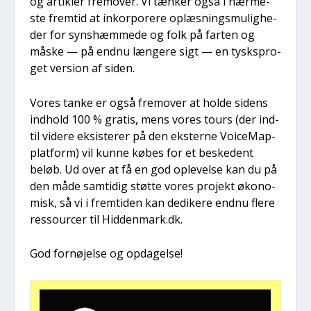
og artik­ler frem­over. Vi tæn­ker også i nær­me­
ste frem­tid at inkorpo­re­re oplæs­nings­mu­lig­he­
der for syns­hæm­me­de og folk på far­ten og
måske — på end­nu læn­ge­re sigt — en tysk­spro­
get ver­sion af siden.
Vores tan­ke er også frem­over at hol­de sidens
ind­hold 100 % gra­tis, mens vores tours (der ind­
til vide­re eksi­ste­rer på den ekster­ne Voi­ce­Map-
plat­form) vil kun­ne købes for et beske­dent
beløb. Ud over at få en god ople­vel­se kan du på
den måde sam­ti­dig støt­te vores pro­jekt øko­no­
misk, så vi i frem­ti­den kan dedi­ke­re end­nu fle­re
res­sour­cer til Hiddenmark.dk.
God for­nø­jel­se og opda­gel­se!