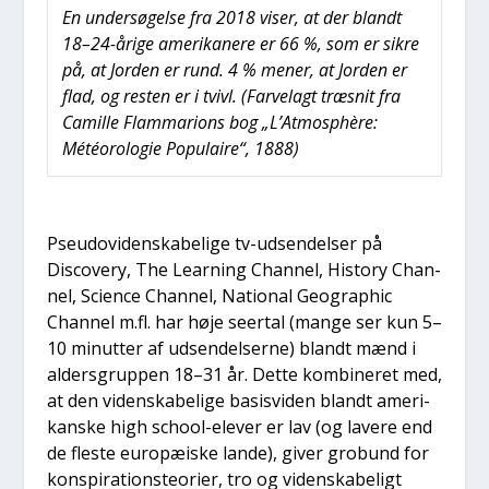
En under­sø­gel­se fra 2018 viser, at der blandt
18–24-årige ame­ri­ka­ne­re er 66 %, som er sik­re
på, at Jor­den er rund. 4 % mener, at Jor­den er
flad, og resten er i tvivl. (Far­velagt træsnit fra
Camil­le Flam­ma­rions bog „L’At­mosp­hère:
Météor­o­lo­gie Popu­lai­re“, 1888)
Pseu­d­ovi­den­ska­be­li­ge tv-udsen­del­ser på
Discove­ry, The Lear­ning Chan­nel, History Chan­
nel, Sci­en­ce Chan­nel, Natio­nal Geo­grap­hic
Chan­nel m.fl. har høje seer­tal (man­ge ser kun 5–
10 minut­ter af udsen­del­ser­ne) blandt mænd i
alders­grup­pen 18–31 år. Det­te kom­bi­ne­ret med,
at den viden­ska­be­li­ge basisvi­den blandt ame­ri­
kan­ske high school-ele­ver er lav (og lave­re end
de fle­ste euro­pæ­i­ske lan­de), giver gro­bund for
kon­spira­tions­te­o­ri­er, tro og viden­ska­be­ligt