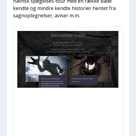
havnsk spø­gel­ses-tour med en ræk­ke både
kend­te og min­dre kend­te histo­ri­er hen­tet fra
sag­nop­teg­nel­ser, avi­ser m.m.