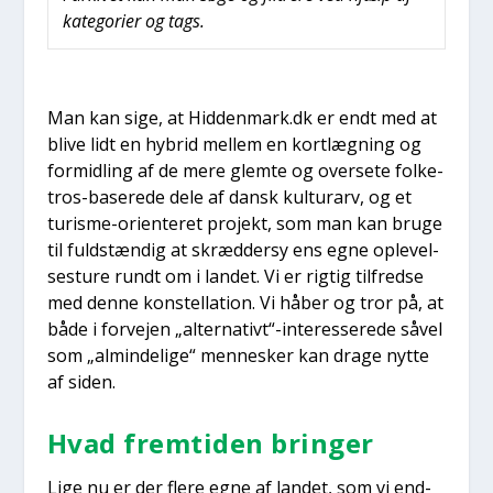
kate­go­ri­er og tags.
Man kan sige, at Hiddenmark.dk er endt med at
bli­ve lidt en hybrid mel­lem en kort­læg­ning og
for­mid­ling af de mere glem­te og over­se­te fol­ke­
tros-base­re­de dele af dansk kul­tu­rarv, og et
turis­me-ori­en­te­ret pro­jekt, som man kan bru­ge
til fuld­stæn­dig at skræd­der­sy ens egne ople­vel­
ses­tu­re rundt om i lan­det. Vi er rig­tig til­fred­se
med den­ne kon­stel­la­tion. Vi håber og tror på, at
både i for­vej­en „alternativt“-interesserede såvel
som „almin­de­li­ge“ men­ne­sker kan dra­ge nyt­te
af siden.
Hvad frem­ti­den brin­ger
Lige nu er der fle­re egne af lan­det, som vi end­