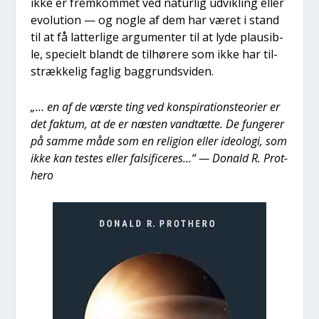
ikke er frem­kom­met ved natur­lig udvik­ling eller
evo­lu­tion — og nog­le af dem har været i stand
til at få lat­ter­li­ge argu­men­ter til at lyde plau­sib­
le, spe­ci­elt blandt de til­hø­re­re som ikke har til­
stræk­ke­lig fag­lig bag­grunds­vi­den.
„… en af de vær­ste ting ved kon­spira­tions­te­o­ri­er er
det fak­tum, at de er næsten vandtæt­te. De fun­ge­rer
på sam­me måde som en reli­gion eller ide­o­lo­gi, som
ikke kan testes eller fal­si­fi­ce­res…“ — Donald R. Pro­t­
hero