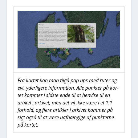
Fra kor­tet kan man til­gå pop ups med ruter og
evt. yder­li­ge­re infor­ma­tion. Alle punk­ter på kor­
tet kom­mer i sid­ste ende til at hen­vi­se til en
arti­kel i arki­vet, men det vil ikke være i et 1:1
for­hold, og fle­re artik­ler i arki­vet kom­mer på
sigt også til at være uaf­hæn­gi­ge af punk­ter­ne
på kor­tet.