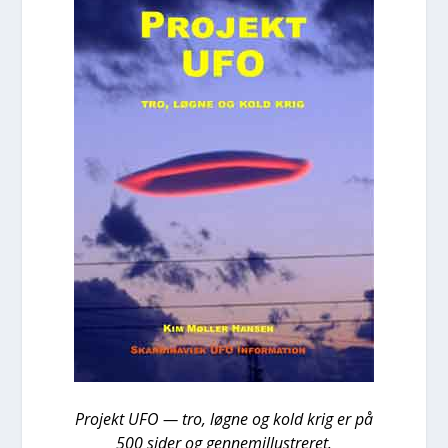
Pro­jekt UFO — tro, løg­ne og kold krig er på
500 sider og gen­ne­mil­lu­stre­ret.