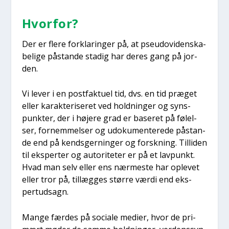
Hvor­for?
Der er fle­re for­kla­rin­ger på, at pseu­d­ovi­den­ska­
be­li­ge påstan­de sta­dig har deres gang på jor­
den.
Vi lever i en post­fak­tu­el tid, dvs. en tid præ­get
eller karak­te­ri­se­ret ved hold­nin­ger og syns­
punk­ter, der i høje­re grad er base­ret på følel­
ser, for­nem­mel­ser og udo­ku­men­te­re­de påstan­
de end på kends­ger­nin­ger og forsk­ning. Til­li­den
til eks­per­ter og auto­ri­te­ter er på et lav­punkt.
Hvad man selv eller ens nær­me­ste har ople­vet
eller tror på, til­læg­ges stør­re vær­di end eks­
pert­ud­sagn.
Man­ge fær­des på soci­a­le medi­er, hvor de pri­