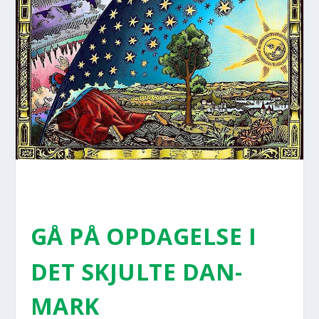
GÅ PÅ OPDA­GEL­SE I
DET SKJUL­TE DAN­
MARK