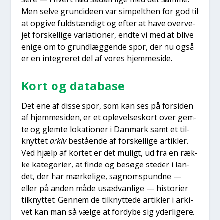
Men sel­ve grun­di­de­en var sim­pelt­hen for god til
at opgi­ve fuld­stæn­digt og efter at have over­ve­
jet for­skel­li­ge vari­a­tio­ner, end­te vi med at bli­ve
eni­ge om to grund­læg­gen­de spor, der nu også
er en inte­gre­ret del af vores hjem­mesi­de.
Kort og data­ba­se
Det ene af dis­se spor, som kan ses på for­si­den
af hjem­mesi­den, er et ople­vel­ses­kort over gem­
te og glem­te loka­tio­ner i Dan­mark samt et til­
knyt­tet
arkiv
bestå­en­de af for­skel­li­ge artik­ler.
Ved hjælp af kor­tet er det muligt, ud fra en ræk­
ke kate­go­ri­er, at fin­de og besø­ge ste­der i lan­
det, der har mær­ke­li­ge, sag­noms­pund­ne —
eller på anden måde usæd­van­li­ge — histo­ri­er
til­knyt­tet. Gen­nem de til­knyt­te­de artik­ler i arki­
vet kan man så væl­ge at for­dy­be sig yder­li­ge­re.