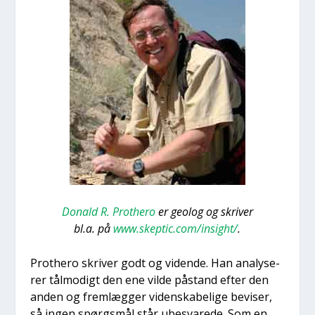
Donald R. Pro­t­hero
er geo­log og skri­ver
bl.a. på
www.skeptic.com/insight/
.
Pro­t­hero skri­ver godt og viden­de. Han ana­ly­se­
rer tål­mo­digt den ene vil­de påstand efter den
anden og frem­læg­ger viden­ska­be­li­ge bevi­ser,
så ingen spørgs­mål står ube­sva­re­de. Som en