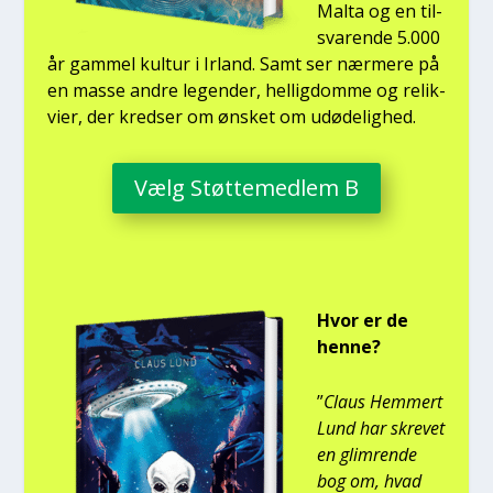
Mal­ta og en til­
sva­ren­de 5.000
år gam­mel kul­tur i Irland. Samt ser nær­me­re på
en mas­se andre legen­der, hel­lig­dom­me og relik­
vi­er, der kred­ser om ønsket om udø­de­lig­hed.
Vælg Støt­te­med­lem B
Hvor er de
hen­ne?
”
Claus Hem­mert
Lund har skre­vet
en glim­ren­de
bog om, hvad