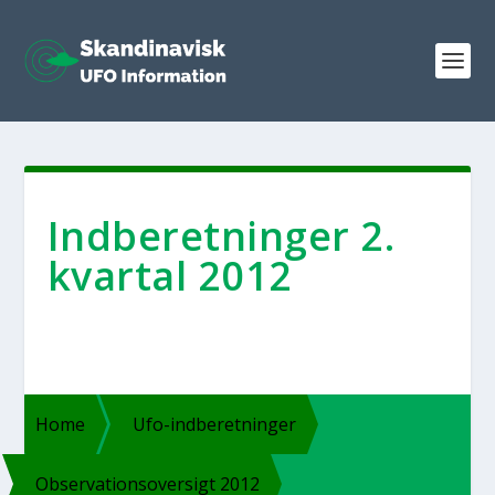
Ind­be­ret­nin­ger 2.
kvar­tal 2012
Home
Ufo-ind­­be­ret­­nin­­ger
Obser­va­tions­over­sigt 2012