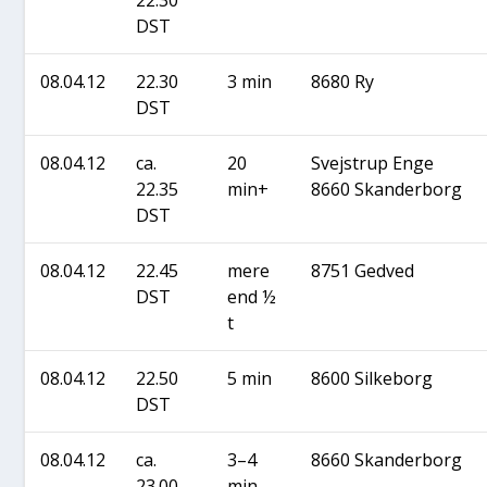
22.30
DST
08.04.12
22.30
3 min
8680 Ry
DST
08.04.12
ca.
20
Svej­strup Enge
22.35
min+
8660 Skan­der­borg
DST
08.04.12
22.45
mere
8751 Ged­ved
DST
end ½
t
08.04.12
22.50
5 min
8600 Sil­ke­borg
DST
08.04.12
ca.
3–4
8660 Skan­der­borg
23.00
min