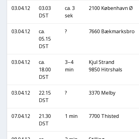
03.04.12
03.03
ca. 3
2100 Køben­havn Ø
DST
sek
03.04.12
ca.
?
7660 Bæk­marks­bro
05.15
DST
03.04.12
ca.
3–4
Kjul Strand
18.00
min
9850 Hitrs­hals
DST
03.04.12
22.15
?
3370 Mel­by
DST
07.04.12
21.30
1 min
7700 Thi­sted
DST