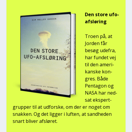
Den sto­re ufo-
afslø­ring
Tro­en på, at
Jor­den får
besøg ude­fra,
har fun­det vej
til den ame­ri­
kan­ske kon­
gres. Både
Pen­ta­gon og
NASA har ned­
sat eks­pert­
grup­per til at udfor­ske, om der er noget om
snak­ken. Og det lig­ger i luf­ten, at sand­he­den
snart bli­ver afslø­ret.