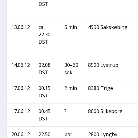
DST
13.06.12
ca.
5 min
4990 Saks­kø­bing
22.30
DST
14.06.12
02.08
30–60
8520 Lystrup
DST
sek
17.06.12
00.15
2 min
8380 Tri­ge
DST
17.06.12
00.45
?
8600 Sil­ke­borg
DST
20.06.12
22.50
par
2800 Lyng­by