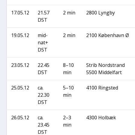
17.05.12
21.57
2 min
2800 Lyng­by
DST
19.05.12
mid­
2 min
2100 Køben­havn Ø
nat+
DST
23.05.12
22.45
8–10
Strib Nord­s­trand
DST
min
5500 Mid­del­fart
25.05.12
ca.
5–10
4100 Ring­s­ted
22.30
min
DST
26.05.12
ca.
2–3
4300 Hol­bæk
23.45
min
DST