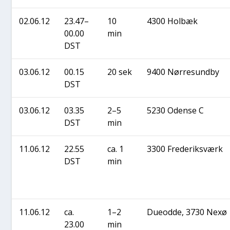
02.06.12
23.47–
10
4300 Hol­bæk
00.00
min
DST
03.06.12
00.15
20 sek
9400 Nør­re­sund­by
DST
03.06.12
03.35
2–5
5230 Oden­se C
DST
min
11.06.12
22.55
ca. 1
3300 Fre­de­riks­værk
DST
min
11.06.12
ca.
1–2
Dueod­de, 3730 Nexø
23.00
min