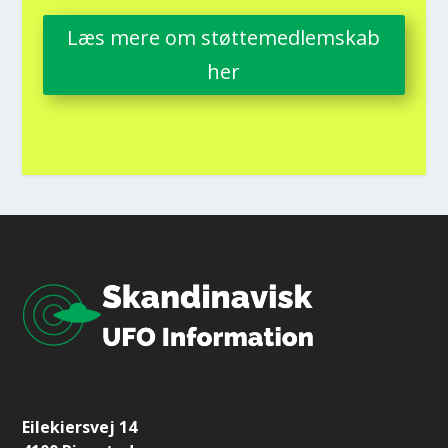
Læs mere om støt­te­med­lem­skab
her
Eilekiersvej 14