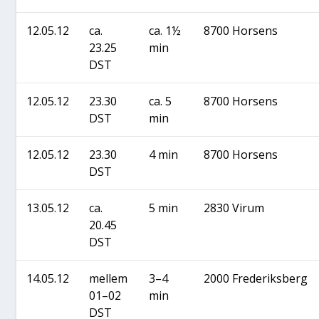
12.05.12
ca.
ca. 1½
8700 Hor­sens
23.25
min
DST
12.05.12
23.30
ca. 5
8700 Hor­sens
DST
min
12.05.12
23.30
4 min
8700 Hor­sens
DST
13.05.12
ca.
5 min
2830 Virum
20.45
DST
14.05.12
mel­lem
3–4
2000 Fre­de­riks­berg
01–02
min
DST