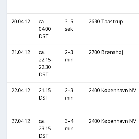
20.04.12
ca.
3–5
2630 Taa­strup
04.00
sek
DST
21.04.12
ca.
2–3
2700 Brøns­høj
22.15–
min
22.30
DST
22.04.12
21.15
2–3
2400 Køben­havn NV
DST
min
27.04.12
ca.
3–4
2400 Køben­havn NV
23.15
min
DST