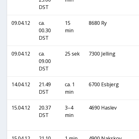
DST
09.04.12
ca.
15
8680 Ry
00.30
min
DST
09.04.12
ca.
25 sek
7300 Jel­ling
09.00
DST
14.04.12
21.49
ca. 1
6700 Esb­jerg
DST
min
15.04.12
20.37
3–4
4690 Has­lev
DST
min
15.04.12
21.10
1 min
4900 Naks­kov