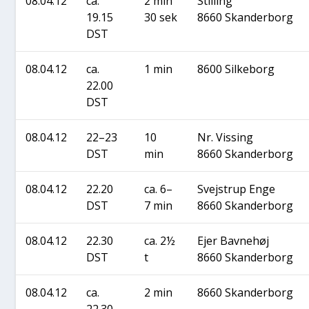
08.04.12
ca.
2 min
Stil­ling
19.15
30 sek
8660 Skan­der­borg
DST
08.04.12
ca.
1 min
8600 Sil­ke­borg
22.00
DST
08.04.12
22–23
10
Nr. Vis­sing
DST
min
8660 Skan­der­borg
08.04.12
22.20
ca. 6–
Svej­strup Enge
DST
7 min
8660 Skan­der­borg
08.04.12
22.30
ca. 2½
Ejer Bav­ne­høj
DST
t
8660 Skan­der­borg
08.04.12
ca.
2 min
8660 Skan­der­borg