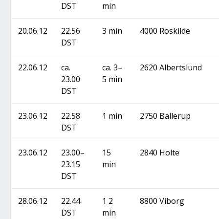
DST
min
20.06.12
22.56
3 min
4000 Roskil­de
DST
22.06.12
ca.
ca. 3–
2620 Albert­slund
23.00
5 min
DST
23.06.12
22.58
1 min
2750 Bal­lerup
DST
23.06.12
23.00–
15
2840 Hol­te
23.15
min
DST
28.06.12
22.44
1 2
8800 Viborg
DST
min