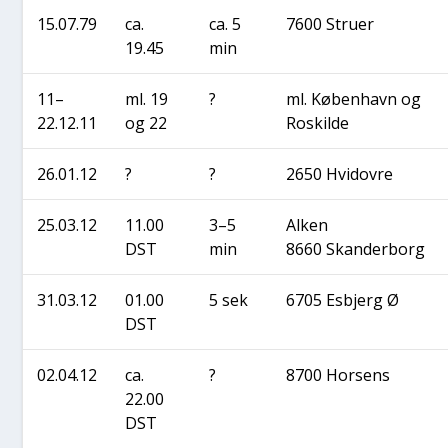
15.07.79
ca.
ca. 5
7600 Stru­er
19.45
min
11–
ml. 19
?
ml. Køben­havn og
22.12.11
og 22
Roskil­de
26.01.12
?
?
2650 Hvi­d­ov­re
25.03.12
11.00
3–5
Alken
DST
min
8660 Skan­der­borg
31.03.12
01.00
5 sek
6705 Esb­jerg Ø
DST
02.04.12
ca.
?
8700 Hor­sens
22.00
DST