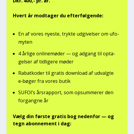
Dkr. 400,- pr. år.
Hvert år mod­ta­ger du efter­føl­gen­de:
En af vores nye­ste, tryk­te udgi­vel­ser om ufo­
myten
4 årli­ge onli­ne­mø­der — og adgang til opta­
gel­ser af tid­li­ge­re møder
Rabat­ko­der til gra­tis down­lo­ad af udvalg­te
e‑bøger fra vores butik
SUFOI’s års­rap­port, som opsum­me­rer den
for­gang­ne år
Vælg din før­ste gra­tis bog neden­for — og
tegn abon­ne­ment i dag: