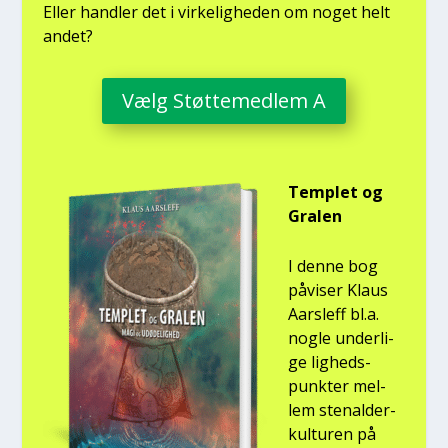
Eller hand­ler det i vir­ke­lig­he­den om noget helt
andet?
Vælg Støt­te­med­lem A
Temp­let og
Gra­len
I den­ne bog
påvi­ser Klaus
Aars­l­eff bl.a.
nog­le under­li­
ge lig­heds­
punk­ter mel­
lem ste­nal­der­
kul­tu­ren på