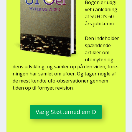
Bogen er udgi­
vet i anled­ning
af SUFOI’s 60
års jubilæum.
Den inde­hol­der
spæn­den­de
artik­ler om
ufo­myten og
dens udvik­ling, og sam­ler op på den viden, for­e­
nin­gen har sam­let om ufo­er. Og tager nog­le af
de mest kend­te ufo-obser­va­tio­ner gen­nem
tiden op til for­ny­et revi­sion.
Vælg Støt­te­med­lem D