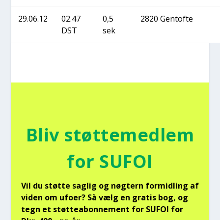
29.06.12
02.47
0,5
2820 Gen­tof­te
DST
sek
Bliv støt­te­med­lem
for SUFOI
Vil du støt­te sag­lig og nøg­tern for­mid­ling af
viden om ufo­er? Så vælg en gra­tis bog, og
tegn et støt­tea­bon­ne­ment for SUFOI for