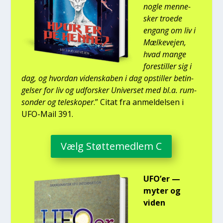
nog­le men­ne­
sker tro­e­de
engang om liv i
Mæl­ke­vej­en,
hvad man­ge
fore­stil­ler sig i
dag, og hvor­dan viden­ska­ben i dag opstil­ler betin­
gel­ser for liv og udfor­sker Uni­ver­set med bl.a. rum­
son­der og telesko­per
.” Citat fra anmel­del­sen i
UFO-Mail 391.
Vælg Støt­te­med­lem C
UFO’er —
myter og
viden