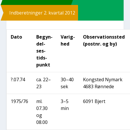
Ind­be­ret­nin­ger 2. kvar­tal 2012
Dato
Begyn­
Varig­
Obser­va­tions­sted
del­
hed
(post­nr. og by)
ses­
tids­
punkt
?.07.74
ca. 22–
30–40
Kong­sted Nymark
23
sek
4683 Røn­ne­de
1975/76
ml.
3–5
6091 Bjert
07.30
min
og
08.00