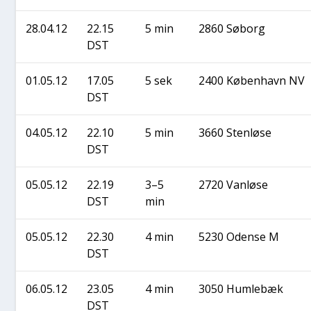
28.04.12
22.15
5 min
2860 Søborg
DST
01.05.12
17.05
5 sek
2400 Køben­havn NV
DST
04.05.12
22.10
5 min
3660 Sten­lø­se
DST
05.05.12
22.19
3–5
2720 Van­lø­se
DST
min
05.05.12
22.30
4 min
5230 Oden­se M
DST
06.05.12
23.05
4 min
3050 Hum­le­bæk
DST