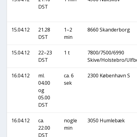
DST
15.04.12
21.28
1–2
8660 Skan­der­borg
DST
min
15.04.12
22–23
1 t
7800/7500/6990
DST
Skive/Holstebro/Ulfb
16.04.12
ml.
ca. 6
2300 Køben­havn S
04.00
sek
og
05.00
DST
16.04.12
ca.
nog­le
3050 Hum­le­bæk
22.00
min
DST