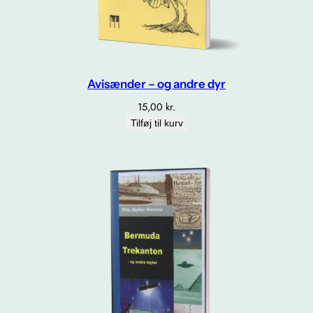
a
l
Avisænder – og andre dyr
15,00
kr.
Tilføj til kurv