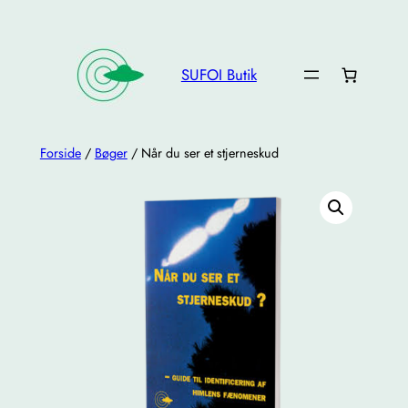
Spring
til
indhold
SUFOI Butik
Forside
/
Bøger
/ Når du ser et stjerneskud