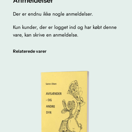
Anmeldelser
e
r
Der er endnu ikke nogle anmeldelser.
e
t
Kun kunder, der er logget ind og har købt denne
s
vare, kan skrive en anmeldelse.
t
j
Relaterede varer
e
r
n
e
s
k
u
d
a
n
t