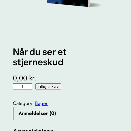
Når du ser et
stjerneskud
0,00
kr.
N
Tilføj til kurv
å
r
Category:
Bøger
d
Anmeldelser (0)
u
s