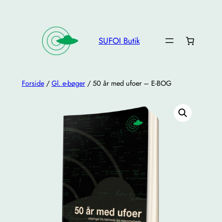
Spring
til
indhold
SUFOI Butik
Forside
/
Gl. e-bøger
/ 50 år med ufoer – E-BOG