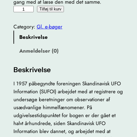
gang med at læse den med det samme.
5
Tilføj til kurv
0
å
Category:
Gl. e-bøger
r
Beskrivelse
m
e
Anmeldelser (0)
d
u
Beskrivelse
f
o
I 1957 påbegyndte foreningen Skandinavisk UFO
e
Information (SUFOI) arbejdet med at registrere og
r
undersøge beretninger om observationer af
–
usædvanlige himmelfænomener. På
E
udgivelsestidspunktet for bogen er der gået et
-
halvt århundrede, siden Skandinavisk UFO
B
Information blev dannet, og arbejdet med at
O