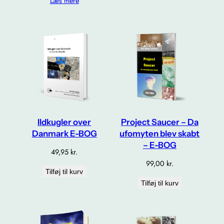
Læs mere
Ildkugler over
Project Saucer – Da
Danmark E-BOG
ufomyten blev skabt
– E-BOG
49,95
kr.
99,00
kr.
Tilføj til kurv
Tilføj til kurv