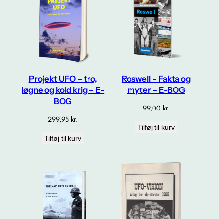
Projekt UFO – tro,
Roswell – Fakta og
løgne og kold krig – E-
myter – E-BOG
BOG
99,00
kr.
299,95
kr.
Tilføj til kurv
Tilføj til kurv