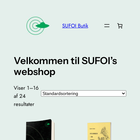
Spring
til
indhold
SUFOI Butik
Velkommen til SUFOI’s
webshop
Viser 1–16
af 24
resultater