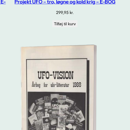
 E-
Projekt UFO – tro, løgne og kold krig – E-BOG
299,95
kr.
Tilføj til kurv