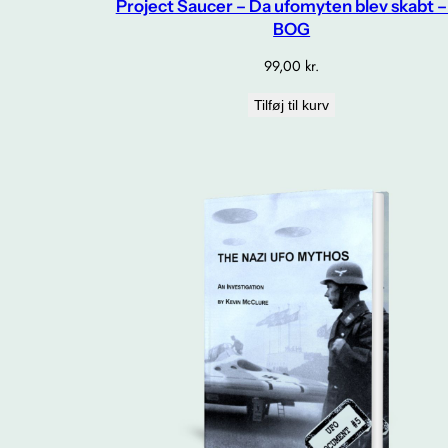
Project Saucer – Da ufomyten blev skabt –
BOG
99,00
kr.
Tilføj til kurv