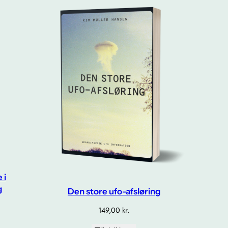
 i
g
Den store ufo-afsløring
149,00
kr.