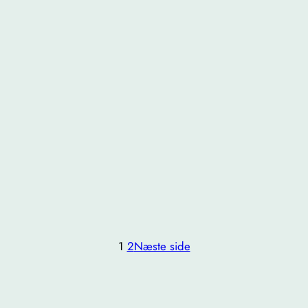
1
2
Næste side